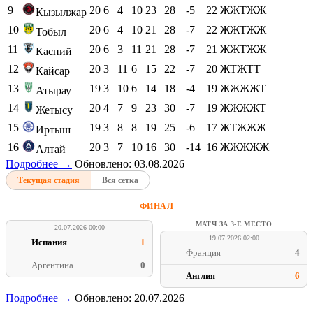
9
20
6
4
10
23
28
-5
22
ЖЖТЖЖ
Кызылжар
10
20
6
4
10
21
28
-7
22
ЖЖТЖЖ
Тобыл
11
20
6
3
11
21
28
-7
21
ЖЖТЖЖ
Каспий
12
20
3
11
6
15
22
-7
20
ЖТЖТТ
Кайсар
13
19
3
10
6
14
18
-4
19
ЖЖЖЖТ
Атырау
14
20
4
7
9
23
30
-7
19
ЖЖЖЖТ
Жетысу
15
19
3
8
8
19
25
-6
17
ЖТЖЖЖ
Иртыш
16
20
3
7
10
16
30
-14
16
ЖЖЖЖЖ
Алтай
Подробнее →
Обновлено: 03.08.2026
Текущая стадия
Вся сетка
ФИНАЛ
МАТЧ ЗА 3-Е МЕСТО
20.07.2026 00:00
19.07.2026 02:00
Испания
1
Франция
4
Аргентина
0
Англия
6
Подробнее →
Обновлено: 20.07.2026