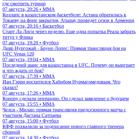
где смотреть турнир
07 августа, 20:26 • ММА
Коллапс в казахстанском баскетболе: Астана обратилась к
Токаеву на фоне закрытия, Атырау проведет сезон в Армении
07 августа, 20:16 • Баскетбол
Старт Ла Лиги через неделю. Еще одна попытка Реала забрать
титул у Флика
07 августа, 19:20 • Футбол
Дияр Нургожай - Бруно Лопес: Прямая трансляция боя на
UFC Vegas 120
07 августа, 19:04 • ММА
Последний шанс для казахстанца в UFC. Почему он выиграет
и что ждать от боя?
07 августа, 17:39 • ММА
Иан Гэрри восхитился Хабибом Нурмагомедовым. Что
сказал?
07 августа, 17:26 • ММА
Конору сделали операцию. Он сделал заявление о будущем
07 августа, 15:55 • ММА
Челси - Милан: прямая трансляция предсезонного матча с
участием Дастана Сатпаева
07 августа, 15:00 • Футбол
КФФ похвалили за подписание нового главного тренера
сборной
07 августа, 14:30 • Футбол