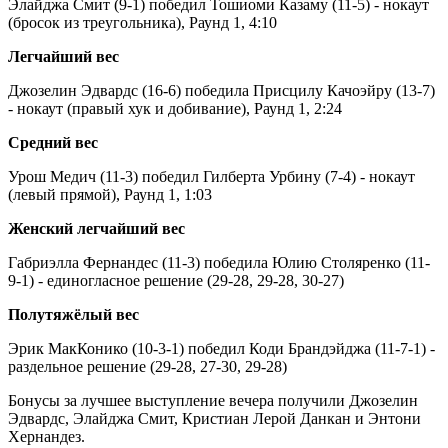
Элайджа Смит (9-1) победил Тошиоми Казаму (11-5) - нокаут
(бросок из треугольника), Раунд 1, 4:10
Легчайший вес
Джозелин Эдвардс (16-6) победила Присцилу Качоэйру (13-7)
- нокаут (правый хук и добивание), Раунд 1, 2:24
Средний вес
Урош Медич (11-3) победил Гилберта Урбину (7-4) - нокаут
(левый прямой), Раунд 1, 1:03
Женский легчайший вес
Габриэлла Фернандес (11-3) победила Юлию Столяренко (11-
9-1) - единогласное решение (29-28, 29-28, 30-27)
Полутяжёлый вес
Эрик МакКонико (10-3-1) победил Коди Брандэйджа (11-7-1) -
раздельное решение (29-28, 27-30, 29-28)
Бонусы за лучшее выступление вечера получили Джозелин
Эдвардс, Элайджа Смит, Кристиан Лерой Данкан и Энтони
Хернандез.