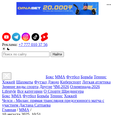
Реклама:
+7 777 010 37 56
Найти
Бокс
ММА
Футбол
Борьба
Теннис
Хоккей
Шахматы
Футзал
Дзюдо
Киберспорт
Легкая атлетика
Зимние виды спорта
Другие
ЧМ-2026
Олимпиада-2026
Lifestyle
Все категории
О Спорте Шредингера
Бокс
ММА
Футбол
Борьба
Теннис
Хоккей
Челси - Милан: прямая трансляция предсезонного матча с
участием Дастана Сатпаева
Главная
/
ММА
/
10 августа 2025, 10:51