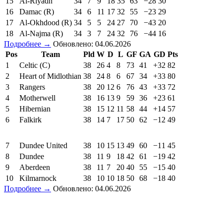
15
Al-Riyadh
34
7
9
18
35
63
−28
30
16
Damac (R)
34
6
11
17
32
55
−23
29
17
Al-Okhdood (R)
34
5
5
24
27
70
−43
20
18
Al-Najma (R)
34
3
7
24
32
76
−44
16
Подробнее →
Обновлено: 04.06.2026
Pos
Team
Pld
W
D
L
GF
GA
GD
Pts
1
Celtic (C)
38
26
4
8
73
41
+32
82
2
Heart of Midlothian
38
24
8
6
67
34
+33
80
3
Rangers
38
20
12
6
76
43
+33
72
4
Motherwell
38
16
13
9
59
36
+23
61
5
Hibernian
38
15
12
11
58
44
+14
57
6
Falkirk
38
14
7
17
50
62
−12
49
7
Dundee United
38
10
15
13
49
60
−11
45
8
Dundee
38
11
9
18
42
61
−19
42
9
Aberdeen
38
11
7
20
40
55
−15
40
10
Kilmarnock
38
10
10
18
50
68
−18
40
Подробнее →
Обновлено: 04.06.2026