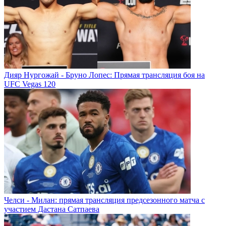
Дияр Нургожай - Бруно Лопес: Прямая трансляция боя на
UFC Vegas 120
Челси - Милан: прямая трансляция предсезонного матча с
участием Дастана Сатпаева