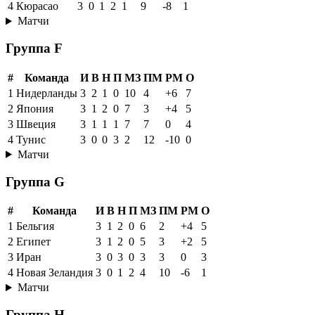
4
Кюрасао
3
0
1
2
1
9
-8
1
Матчи
Группа F
#
Команда
И
В
Н
П
МЗ
ПМ
РМ
О
1
Нидерланды
3
2
1
0
10
4
+6
7
2
Япония
3
1
2
0
7
3
+4
5
3
Швеция
3
1
1
1
7
7
0
4
4
Тунис
3
0
0
3
2
12
-10
0
Матчи
Группа G
#
Команда
И
В
Н
П
МЗ
ПМ
РМ
О
1
Бельгия
3
1
2
0
6
2
+4
5
2
Египет
3
1
2
0
5
3
+2
5
3
Иран
3
0
3
0
3
3
0
3
4
Новая Зеландия
3
0
1
2
4
10
-6
1
Матчи
Группа H