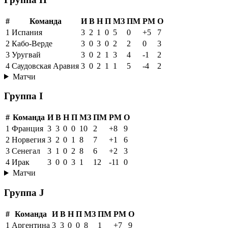
#
Команда
И
В
Н
П
МЗ
ПМ
РМ
О
1
Испания
3
2
1
0
5
0
+5
7
2
Кабо-Верде
3
0
3
0
2
2
0
3
3
Уругвай
3
0
2
1
3
4
-1
2
4
Саудовская Аравия
3
0
2
1
1
5
-4
2
Матчи
Группа I
#
Команда
И
В
Н
П
МЗ
ПМ
РМ
О
1
Франция
3
3
0
0
10
2
+8
9
2
Норвегия
3
2
0
1
8
7
+1
6
3
Сенегал
3
1
0
2
8
6
+2
3
4
Ирак
3
0
0
3
1
12
-11
0
Матчи
Группа J
#
Команда
И
В
Н
П
МЗ
ПМ
РМ
О
1
Аргентина
3
3
0
0
8
1
+7
9