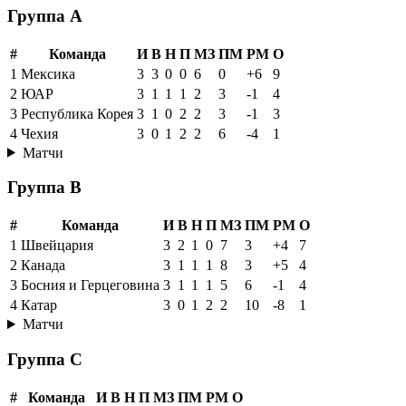
Группа A
#
Команда
И
В
Н
П
МЗ
ПМ
РМ
О
1
Мексика
3
3
0
0
6
0
+6
9
2
ЮАР
3
1
1
1
2
3
-1
4
3
Республика Корея
3
1
0
2
2
3
-1
3
4
Чехия
3
0
1
2
2
6
-4
1
Матчи
Группа B
#
Команда
И
В
Н
П
МЗ
ПМ
РМ
О
1
Швейцария
3
2
1
0
7
3
+4
7
2
Канада
3
1
1
1
8
3
+5
4
3
Босния и Герцеговина
3
1
1
1
5
6
-1
4
4
Катар
3
0
1
2
2
10
-8
1
Матчи
Группа C
#
Команда
И
В
Н
П
МЗ
ПМ
РМ
О