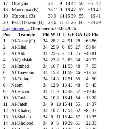
17
Осасуна
38
11
9
18
44
50
−6
42
18
Мальорка (В)
38
11
9
18
47
57
−10
42
19
Жирона (В)
38
9
14
15
39
55
−16
41
20
Реал Овьедо (В)
38
6
11
21
26
60
−34
29
Подробнее →
Обновлено: 04.06.2026
Pos
Teamvte
Pld
W
D
L
GF
GA
GD
Pts
1
Al-Nassr (C)
34
28
2
4
91
28
+63
86
2
Al-Hilal
34
25
9
0
85
27
+58
84
3
Al-Ahli
34
25
6
3
71
25
+46
81
4
Al-Qadsiah
34
23
8
3
83
34
+49
77
5
Al-Ittihad
34
16
7
11
55
48
+7
55
6
Al-Taawoun
34
15
8
11
59
46
+13
53
7
Al-Ettifaq
34
14
8
12
51
55
−4
50
8
Neom
34
12
9
13
43
48
−5
45
9
Al-Hazem
34
11
9
14
38
57
−19
42
10
Al-Fayha
34
10
8
16
41
54
−13
38
11
Al-Fateh
34
9
10
15
41
55
−14
37
12
Al-Khaleej
34
10
7
17
54
62
−8
37
13
Al-Shabab
34
8
11
15
44
57
−13
35
14
Al-Kholood
34
9
6
19
39
61
−22
33