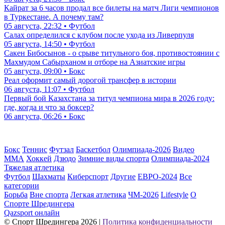
Кайрат за 6 часов продал все билеты на матч Лиги чемпионов
в Туркестане. А почему там?
05 августа, 22:32 • Футбол
Салах определился с клубом после ухода из Ливерпуля
05 августа, 14:50 • Футбол
Сакен Бибосынов - о срыве титульного боя, противостоянии с
Махмудом Сабырханом и отборе на Азиатские игры
05 августа, 09:00 • Бокс
Реал оформит самый дорогой трансфер в истории
06 августа, 11:07 • Футбол
Первый бой Казахстана за титул чемпиона мира в 2026 году:
где, когда и что за боксер?
06 августа, 06:26 • Бокс
Бокс
Теннис
Футзал
Баскетбол
Олимпиада-2026
Видео
ММА
Хоккей
Дзюдо
Зимние виды спорта
Олимпиада-2024
Тяжелая атлетика
Футбол
Шахматы
Киберспорт
Другие
ЕВРО-2024
Все
категории
Борьба
Вне спорта
Легкая атлетика
ЧМ-2026
Lifestyle
О
Спорте Шредингера
Qazsport онлайн
© Cпорт Шредингера 2026
|
Политика конфиденциальности