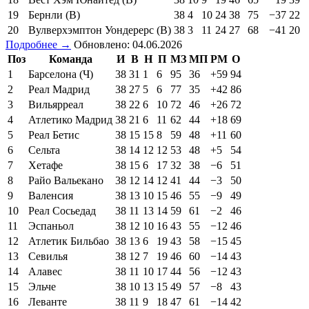
19
Бернли (В)
38
4
10
24
38
75
−37
22
20
Вулверхэмптон Уондерерс (В)
38
3
11
24
27
68
−41
20
Подробнее →
Обновлено: 04.06.2026
Поз
Команда
И
В
Н
П
МЗ
МП
РМ
О
1
Барселона (Ч)
38
31
1
6
95
36
+59
94
2
Реал Мадрид
38
27
5
6
77
35
+42
86
3
Вильярреал
38
22
6
10
72
46
+26
72
4
Атлетико Мадрид
38
21
6
11
62
44
+18
69
5
Реал Бетис
38
15
15
8
59
48
+11
60
6
Сельта
38
14
12
12
53
48
+5
54
7
Хетафе
38
15
6
17
32
38
−6
51
8
Райо Вальекано
38
12
14
12
41
44
−3
50
9
Валенсия
38
13
10
15
46
55
−9
49
10
Реал Сосьедад
38
11
13
14
59
61
−2
46
11
Эспаньол
38
12
10
16
43
55
−12
46
12
Атлетик Бильбао
38
13
6
19
43
58
−15
45
13
Севилья
38
12
7
19
46
60
−14
43
14
Алавес
38
11
10
17
44
56
−12
43
15
Эльче
38
10
13
15
49
57
−8
43
16
Леванте
38
11
9
18
47
61
−14
42