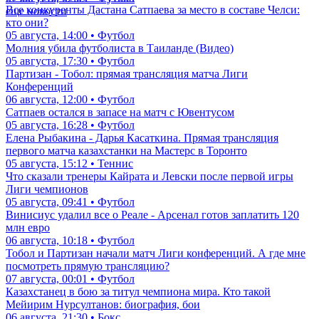
Все конкуренты Дастана Сатпаева за место в составе Челси:
еще новости
кто они?
05 августа, 14:00 • Футбол
Молния убила футболиста в Таиланде (Видео)
05 августа, 17:30 • Футбол
Партизан - Тобол: прямая трансляция матча Лиги
Конференций
06 августа, 12:00 • Футбол
Сатпаев остался в запасе на матч с Ювентусом
05 августа, 16:28 • Футбол
Елена Рыбакина - Дарья Касаткина. Прямая трансляция
первого матча казахстанки на Мастерс в Торонто
05 августа, 15:12 • Теннис
Что сказали тренеры Кайрата и Левски после первой игры
Лиги чемпионов
05 августа, 09:41 • Футбол
Винисиус удалил все о Реале - Арсенал готов заплатить 120
млн евро
06 августа, 10:18 • Футбол
Тобол и Партизан начали матч Лиги конференций. А где мне
посмотреть прямую трансляцию?
07 августа, 00:01 • Футбол
Казахстанец в бою за титул чемпиона мира. Кто такой
Мейирим Нурсултанов: биография, бои
06 августа, 21:30 • Бокс