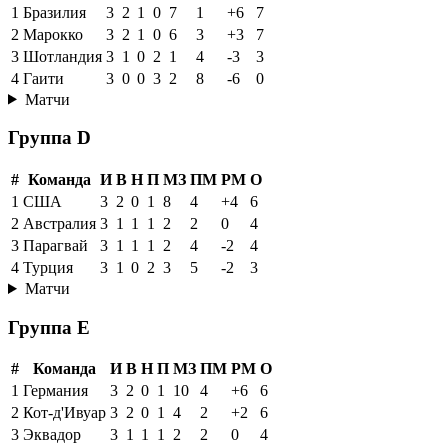
1
Бразилия
3
2
1
0
7
1
+6
7
2
Марокко
3
2
1
0
6
3
+3
7
3
Шотландия
3
1
0
2
1
4
-3
3
4
Гаити
3
0
0
3
2
8
-6
0
Матчи
Группа D
#
Команда
И
В
Н
П
МЗ
ПМ
РМ
О
1
США
3
2
0
1
8
4
+4
6
2
Австралия
3
1
1
1
2
2
0
4
3
Парагвай
3
1
1
1
2
4
-2
4
4
Турция
3
1
0
2
3
5
-2
3
Матчи
Группа E
#
Команда
И
В
Н
П
МЗ
ПМ
РМ
О
1
Германия
3
2
0
1
10
4
+6
6
2
Кот-д'Ивуар
3
2
0
1
4
2
+2
6
3
Эквадор
3
1
1
1
2
2
0
4