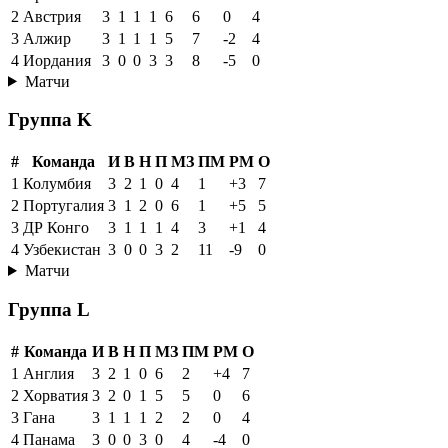
2
Австрия
3
1
1
1
6
6
0
4
3
Алжир
3
1
1
1
5
7
-2
4
4
Иордания
3
0
0
3
3
8
-5
0
Матчи
Группа K
#
Команда
И
В
Н
П
МЗ
ПМ
РМ
О
1
Колумбия
3
2
1
0
4
1
+3
7
2
Португалия
3
1
2
0
6
1
+5
5
3
ДР Конго
3
1
1
1
4
3
+1
4
4
Узбекистан
3
0
0
3
2
11
-9
0
Матчи
Группа L
#
Команда
И
В
Н
П
МЗ
ПМ
РМ
О
1
Англия
3
2
1
0
6
2
+4
7
2
Хорватия
3
2
0
1
5
5
0
6
3
Гана
3
1
1
1
2
2
0
4
4
Панама
3
0
0
3
0
4
-4
0