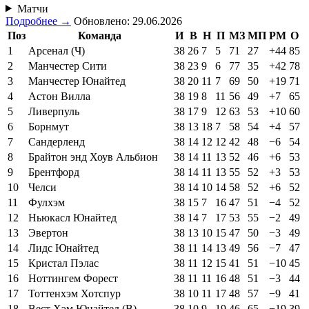
Матчи
Подробнее →
Обновлено: 29.06.2026
Поз
Команда
И
В
Н
П
МЗ
МП
РМ
О
1
Арсенал (Ч)
38
26
7
5
71
27
+44
85
2
Манчестер Сити
38
23
9
6
77
35
+42
78
3
Манчестер Юнайтед
38
20
11
7
69
50
+19
71
4
Астон Вилла
38
19
8
11
56
49
+7
65
5
Ливерпуль
38
17
9
12
63
53
+10
60
6
Борнмут
38
13
18
7
58
54
+4
57
7
Сандерленд
38
14
12
12
42
48
−6
54
8
Брайтон энд Хоув Альбион
38
14
11
13
52
46
+6
53
9
Брентфорд
38
14
11
13
55
52
+3
53
10
Челси
38
14
10
14
58
52
+6
52
11
Фулхэм
38
15
7
16
47
51
−4
52
12
Ньюкасл Юнайтед
38
14
7
17
53
55
−2
49
13
Эвертон
38
13
10
15
47
50
−3
49
14
Лидс Юнайтед
38
11
14
13
49
56
−7
47
15
Кристал Пэлас
38
11
12
15
41
51
−10
45
16
Ноттингем Форест
38
11
11
16
48
51
−3
44
17
Тоттенхэм Хотспур
38
10
11
17
48
57
−9
41
18
Вест Хэм Юнайтед (В)
38
10
9
19
46
65
−19
39