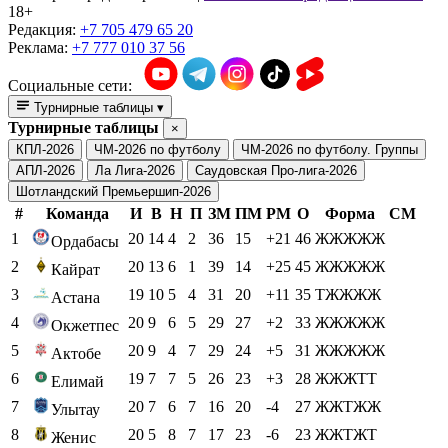
18+
Редакция:
+7 705 479 65 20
Реклама:
+7 777 010 37 56
Социальные сети:
Турнирные таблицы
▾
Турнирные таблицы
×
КПЛ-2026
ЧМ-2026 по футболу
ЧМ-2026 по футболу. Группы
АПЛ-2026
Ла Лига-2026
Саудовская Про-лига-2026
Шотландский Премьершип-2026
#
Команда
И
В
Н
П
ЗМ
ПМ
РМ
О
Форма
СМ
1
20
14
4
2
36
15
+21
46
ЖЖЖЖЖ
Ордабасы
2
20
13
6
1
39
14
+25
45
ЖЖЖЖЖ
Кайрат
3
19
10
5
4
31
20
+11
35
ТЖЖЖЖ
Астана
4
20
9
6
5
29
27
+2
33
ЖЖЖЖЖ
Окжетпес
5
20
9
4
7
29
24
+5
31
ЖЖЖЖЖ
Актобе
6
19
7
7
5
26
23
+3
28
ЖЖЖТТ
Елимай
7
20
7
6
7
16
20
-4
27
ЖЖТЖЖ
Улытау
8
20
5
8
7
17
23
-6
23
ЖЖТЖТ
Женис