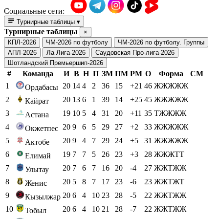
Социальные сети:
Турнирные таблицы
▾
Турнирные таблицы
×
КПЛ-2026
ЧМ-2026 по футболу
ЧМ-2026 по футболу. Группы
АПЛ-2026
Ла Лига-2026
Саудовская Про-лига-2026
Шотландский Премьершип-2026
#
Команда
И
В
Н
П
ЗМ
ПМ
РМ
О
Форма
СМ
1
20
14
4
2
36
15
+21
46
ЖЖЖЖЖ
Ордабасы
2
20
13
6
1
39
14
+25
45
ЖЖЖЖЖ
Кайрат
3
19
10
5
4
31
20
+11
35
ТЖЖЖЖ
Астана
4
20
9
6
5
29
27
+2
33
ЖЖЖЖЖ
Окжетпес
5
20
9
4
7
29
24
+5
31
ЖЖЖЖЖ
Актобе
6
19
7
7
5
26
23
+3
28
ЖЖЖТТ
Елимай
7
20
7
6
7
16
20
-4
27
ЖЖТЖЖ
Улытау
8
20
5
8
7
17
23
-6
23
ЖЖТЖТ
Женис
9
20
6
4
10
23
28
-5
22
ЖЖТЖЖ
Кызылжар
10
20
6
4
10
21
28
-7
22
ЖЖТЖЖ
Тобыл