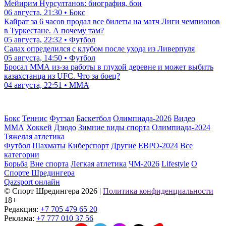
Мейирим Нурсултанов: биография, бои
06 августа, 21:30 • Бокс
Кайрат за 6 часов продал все билеты на матч Лиги чемпионов
в Туркестане. А почему там?
05 августа, 22:32 • Футбол
Салах определился с клубом после ухода из Ливерпуля
05 августа, 14:50 • Футбол
Бросал ММА из-за работы в глухой деревне и может выбить
казахстанца из UFC. Что за боец?
04 августа, 22:51 • ММА
Бокс
Теннис
Футзал
Баскетбол
Олимпиада-2026
Видео
ММА
Хоккей
Дзюдо
Зимние виды спорта
Олимпиада-2024
Тяжелая атлетика
Футбол
Шахматы
Киберспорт
Другие
ЕВРО-2024
Все
категории
Борьба
Вне спорта
Легкая атлетика
ЧМ-2026
Lifestyle
О
Спорте Шредингера
Qazsport онлайн
© Cпорт Шредингера 2026
|
Политика конфиденциальности
18+
Редакция:
+7 705 479 65 20
Реклама:
+7 777 010 37 56