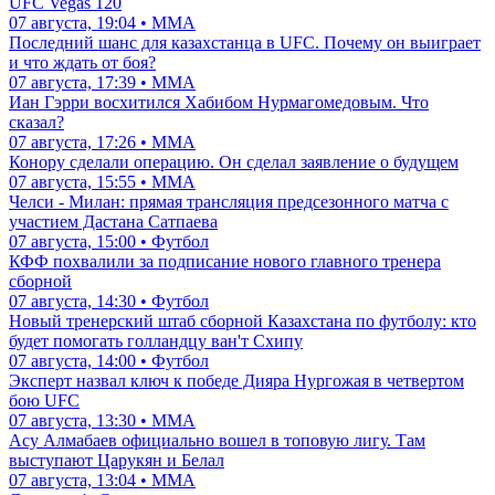
UFC Vegas 120
07 августа, 19:04 • ММА
Последний шанс для казахстанца в UFC. Почему он выиграет
и что ждать от боя?
07 августа, 17:39 • ММА
Иан Гэрри восхитился Хабибом Нурмагомедовым. Что
сказал?
07 августа, 17:26 • ММА
Конору сделали операцию. Он сделал заявление о будущем
07 августа, 15:55 • ММА
Челси - Милан: прямая трансляция предсезонного матча с
участием Дастана Сатпаева
07 августа, 15:00 • Футбол
КФФ похвалили за подписание нового главного тренера
сборной
07 августа, 14:30 • Футбол
Новый тренерский штаб сборной Казахстана по футболу: кто
будет помогать голландцу ван'т Схипу
07 августа, 14:00 • Футбол
Эксперт назвал ключ к победе Дияра Нургожая в четвертом
бою UFC
07 августа, 13:30 • ММА
Асу Алмабаев официально вошел в топовую лигу. Там
выступают Царукян и Белал
07 августа, 13:04 • ММА