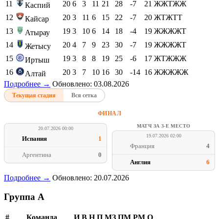
11
20
6
3
11
21
28
-7
21
ЖЖТЖЖ
Каспий
12
20
3
11
6
15
22
-7
20
ЖТЖТТ
Кайсар
13
19
3
10
6
14
18
-4
19
ЖЖЖЖТ
Атырау
14
20
4
7
9
23
30
-7
19
ЖЖЖЖТ
Жетысу
15
19
3
8
8
19
25
-6
17
ЖТЖЖЖ
Иртыш
16
20
3
7
10
16
30
-14
16
ЖЖЖЖЖ
Алтай
Подробнее →
Обновлено: 03.08.2026
Текущая стадия
Вся сетка
ФИНАЛ
МАТЧ ЗА 3-Е МЕСТО
20.07.2026 00:00
19.07.2026 02:00
Испания
1
Франция
4
Аргентина
0
Англия
6
Подробнее →
Обновлено: 20.07.2026
Группа A
#
Команда
И
В
Н
П
МЗ
ПМ
РМ
О