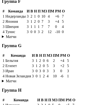
Группа F
#
Команда
И
В
Н
П
МЗ
ПМ
РМ
О
1
Нидерланды
3
2
1
0
10
4
+6
7
2
Япония
3
1
2
0
7
3
+4
5
3
Швеция
3
1
1
1
7
7
0
4
4
Тунис
3
0
0
3
2
12
-10
0
Матчи
Группа G
#
Команда
И
В
Н
П
МЗ
ПМ
РМ
О
1
Бельгия
3
1
2
0
6
2
+4
5
2
Египет
3
1
2
0
5
3
+2
5
3
Иран
3
0
3
0
3
3
0
3
4
Новая Зеландия
3
0
1
2
4
10
-6
1
Матчи
Группа H
#
Команда
И
В
Н
П
МЗ
ПМ
РМ
О