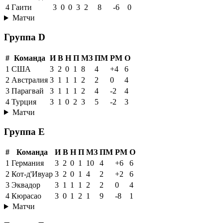
4
Гаити
3
0
0
3
2
8
-6
0
Матчи
Группа D
#
Команда
И
В
Н
П
МЗ
ПМ
РМ
О
1
США
3
2
0
1
8
4
+4
6
2
Австралия
3
1
1
1
2
2
0
4
3
Парагвай
3
1
1
1
2
4
-2
4
4
Турция
3
1
0
2
3
5
-2
3
Матчи
Группа E
#
Команда
И
В
Н
П
МЗ
ПМ
РМ
О
1
Германия
3
2
0
1
10
4
+6
6
2
Кот-д'Ивуар
3
2
0
1
4
2
+2
6
3
Эквадор
3
1
1
1
2
2
0
4
4
Кюрасао
3
0
1
2
1
9
-8
1
Матчи