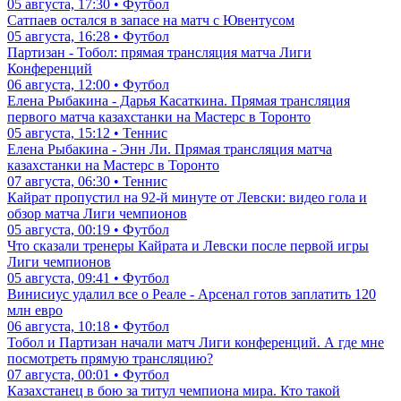
05 августа, 17:30 • Футбол
Сатпаев остался в запасе на матч с Ювентусом
05 августа, 16:28 • Футбол
Партизан - Тобол: прямая трансляция матча Лиги
Конференций
06 августа, 12:00 • Футбол
Елена Рыбакина - Дарья Касаткина. Прямая трансляция
первого матча казахстанки на Мастерс в Торонто
05 августа, 15:12 • Теннис
Елена Рыбакина - Энн Ли. Прямая трансляция матча
казахстанки на Мастерс в Торонто
07 августа, 06:30 • Теннис
Кайрат пропустил на 92-й минуте от Левски: видео гола и
обзор матча Лиги чемпионов
05 августа, 00:19 • Футбол
Что сказали тренеры Кайрата и Левски после первой игры
Лиги чемпионов
05 августа, 09:41 • Футбол
Винисиус удалил все о Реале - Арсенал готов заплатить 120
млн евро
06 августа, 10:18 • Футбол
Тобол и Партизан начали матч Лиги конференций. А где мне
посмотреть прямую трансляцию?
07 августа, 00:01 • Футбол
Казахстанец в бою за титул чемпиона мира. Кто такой