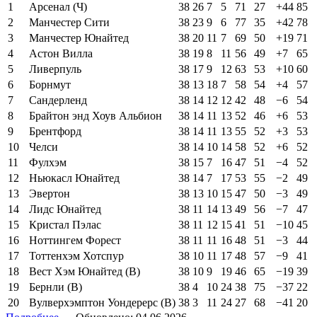
1
Арсенал (Ч)
38
26
7
5
71
27
+44
85
2
Манчестер Сити
38
23
9
6
77
35
+42
78
3
Манчестер Юнайтед
38
20
11
7
69
50
+19
71
4
Астон Вилла
38
19
8
11
56
49
+7
65
5
Ливерпуль
38
17
9
12
63
53
+10
60
6
Борнмут
38
13
18
7
58
54
+4
57
7
Сандерленд
38
14
12
12
42
48
−6
54
8
Брайтон энд Хоув Альбион
38
14
11
13
52
46
+6
53
9
Брентфорд
38
14
11
13
55
52
+3
53
10
Челси
38
14
10
14
58
52
+6
52
11
Фулхэм
38
15
7
16
47
51
−4
52
12
Ньюкасл Юнайтед
38
14
7
17
53
55
−2
49
13
Эвертон
38
13
10
15
47
50
−3
49
14
Лидс Юнайтед
38
11
14
13
49
56
−7
47
15
Кристал Пэлас
38
11
12
15
41
51
−10
45
16
Ноттингем Форест
38
11
11
16
48
51
−3
44
17
Тоттенхэм Хотспур
38
10
11
17
48
57
−9
41
18
Вест Хэм Юнайтед (В)
38
10
9
19
46
65
−19
39
19
Бернли (В)
38
4
10
24
38
75
−37
22
20
Вулверхэмптон Уондерерс (В)
38
3
11
24
27
68
−41
20