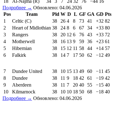
18
Al-Najma (R)
34
3
7
24
32
76
−44
16
Подробнее →
Обновлено: 04.06.2026
Pos
Team
Pld
W
D
L
GF
GA
GD
Pts
1
Celtic (C)
38
26
4
8
73
41
+32
82
2
Heart of Midlothian
38
24
8
6
67
34
+33
80
3
Rangers
38
20
12
6
76
43
+33
72
4
Motherwell
38
16
13
9
59
36
+23
61
5
Hibernian
38
15
12
11
58
44
+14
57
6
Falkirk
38
14
7
17
50
62
−12
49
7
Dundee United
38
10
15
13
49
60
−11
45
8
Dundee
38
11
9
18
42
61
−19
42
9
Aberdeen
38
11
7
20
40
55
−15
40
10
Kilmarnock
38
10
10
18
50
68
−18
40
Подробнее →
Обновлено: 04.06.2026