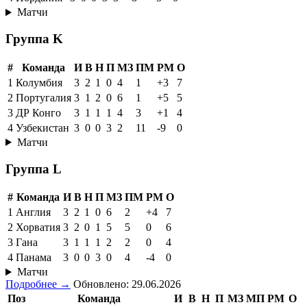
Матчи
Группа K
#
Команда
И
В
Н
П
МЗ
ПМ
РМ
О
1
Колумбия
3
2
1
0
4
1
+3
7
2
Португалия
3
1
2
0
6
1
+5
5
3
ДР Конго
3
1
1
1
4
3
+1
4
4
Узбекистан
3
0
0
3
2
11
-9
0
Матчи
Группа L
#
Команда
И
В
Н
П
МЗ
ПМ
РМ
О
1
Англия
3
2
1
0
6
2
+4
7
2
Хорватия
3
2
0
1
5
5
0
6
3
Гана
3
1
1
1
2
2
0
4
4
Панама
3
0
0
3
0
4
-4
0
Матчи
Подробнее →
Обновлено: 29.06.2026
Поз
Команда
И
В
Н
П
МЗ
МП
РМ
О