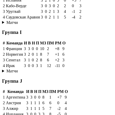
1
Испания
3
2
1
0
5
0
+5
7
2
Кабо-Верде
3
0
3
0
2
2
0
3
3
Уругвай
3
0
2
1
3
4
-1
2
4
Саудовская Аравия
3
0
2
1
1
5
-4
2
Матчи
Группа I
#
Команда
И
В
Н
П
МЗ
ПМ
РМ
О
1
Франция
3
3
0
0
10
2
+8
9
2
Норвегия
3
2
0
1
8
7
+1
6
3
Сенегал
3
1
0
2
8
6
+2
3
4
Ирак
3
0
0
3
1
12
-11
0
Матчи
Группа J
#
Команда
И
В
Н
П
МЗ
ПМ
РМ
О
1
Аргентина
3
3
0
0
8
1
+7
9
2
Австрия
3
1
1
1
6
6
0
4
3
Алжир
3
1
1
1
5
7
-2
4
4
Иордания
3
0
0
3
3
8
-5
0