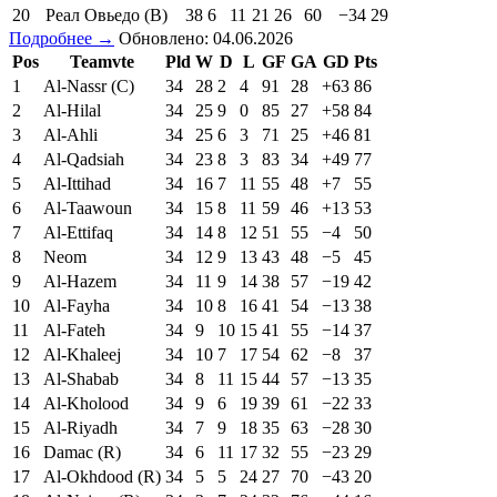
20
Реал Овьедо (В)
38
6
11
21
26
60
−34
29
Подробнее →
Обновлено: 04.06.2026
Pos
Teamvte
Pld
W
D
L
GF
GA
GD
Pts
1
Al-Nassr (C)
34
28
2
4
91
28
+63
86
2
Al-Hilal
34
25
9
0
85
27
+58
84
3
Al-Ahli
34
25
6
3
71
25
+46
81
4
Al-Qadsiah
34
23
8
3
83
34
+49
77
5
Al-Ittihad
34
16
7
11
55
48
+7
55
6
Al-Taawoun
34
15
8
11
59
46
+13
53
7
Al-Ettifaq
34
14
8
12
51
55
−4
50
8
Neom
34
12
9
13
43
48
−5
45
9
Al-Hazem
34
11
9
14
38
57
−19
42
10
Al-Fayha
34
10
8
16
41
54
−13
38
11
Al-Fateh
34
9
10
15
41
55
−14
37
12
Al-Khaleej
34
10
7
17
54
62
−8
37
13
Al-Shabab
34
8
11
15
44
57
−13
35
14
Al-Kholood
34
9
6
19
39
61
−22
33
15
Al-Riyadh
34
7
9
18
35
63
−28
30
16
Damac (R)
34
6
11
17
32
55
−23
29
17
Al-Okhdood (R)
34
5
5
24
27
70
−43
20