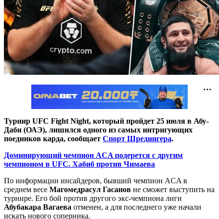
Турнир UFC Fight Night, который пройдет 25 июля в Абу-
Даби (ОАЭ), лишился одного из самых интригующих
поединков карда, сообщает
Спорт Шредингера
.
Доминирующий чемпион ACA подерется с другим
чемпионом в UFC. Хабиб против Чимаева
По информации инсайдеров, бывший чемпион ACA в
среднем весе
Магомедрасул Гасанов
не сможет выступить на
турнире. Его бой против другого экс-чемпиона лиги
Абубакара Вагаева
отменен, а для последнего уже начали
искать нового соперника.