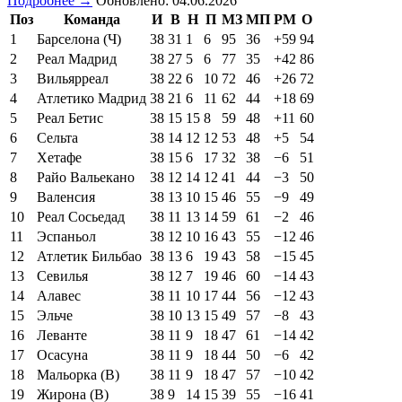
Подробнее →
Обновлено: 04.06.2026
Поз
Команда
И
В
Н
П
МЗ
МП
РМ
О
1
Барселона (Ч)
38
31
1
6
95
36
+59
94
2
Реал Мадрид
38
27
5
6
77
35
+42
86
3
Вильярреал
38
22
6
10
72
46
+26
72
4
Атлетико Мадрид
38
21
6
11
62
44
+18
69
5
Реал Бетис
38
15
15
8
59
48
+11
60
6
Сельта
38
14
12
12
53
48
+5
54
7
Хетафе
38
15
6
17
32
38
−6
51
8
Райо Вальекано
38
12
14
12
41
44
−3
50
9
Валенсия
38
13
10
15
46
55
−9
49
10
Реал Сосьедад
38
11
13
14
59
61
−2
46
11
Эспаньол
38
12
10
16
43
55
−12
46
12
Атлетик Бильбао
38
13
6
19
43
58
−15
45
13
Севилья
38
12
7
19
46
60
−14
43
14
Алавес
38
11
10
17
44
56
−12
43
15
Эльче
38
10
13
15
49
57
−8
43
16
Леванте
38
11
9
18
47
61
−14
42
17
Осасуна
38
11
9
18
44
50
−6
42
18
Мальорка (В)
38
11
9
18
47
57
−10
42
19
Жирона (В)
38
9
14
15
39
55
−16
41