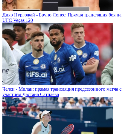
Дияр Нургожай - Бруно Лопес: Прямая трансляция боя на
UFC Vegas 120
Челси - Милан: прямая трансляция предсезонного матча с
участием Дастана Сатпаева