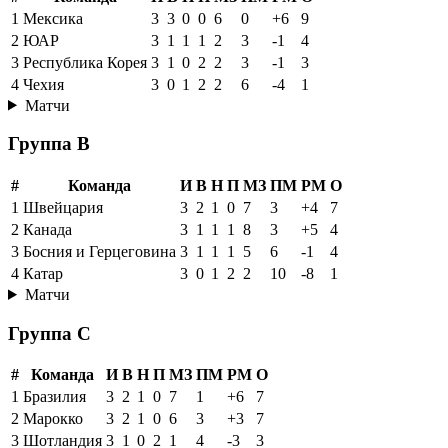
1
Мексика
3
3
0
0
6
0
+6
9
2
ЮАР
3
1
1
1
2
3
-1
4
3
Республика Корея
3
1
0
2
2
3
-1
3
4
Чехия
3
0
1
2
2
6
-4
1
Матчи
Группа B
#
Команда
И
В
Н
П
МЗ
ПМ
РМ
О
1
Швейцария
3
2
1
0
7
3
+4
7
2
Канада
3
1
1
1
8
3
+5
4
3
Босния и Герцеговина
3
1
1
1
5
6
-1
4
4
Катар
3
0
1
2
2
10
-8
1
Матчи
Группа C
#
Команда
И
В
Н
П
МЗ
ПМ
РМ
О
1
Бразилия
3
2
1
0
7
1
+6
7
2
Марокко
3
2
1
0
6
3
+3
7
3
Шотландия
3
1
0
2
1
4
-3
3