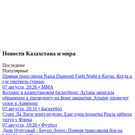
Новости Казахстана и мира
Последние
Популярные
Прямая трансляция Naiza Diamond Fight Night в Китае. Когда и
где смотреть турнир
07 августа, 20:26 • ММА
Коллапс в казахстанском баскетболе: Астана записала
обращение к президенту на фоне закрытия, Атырау проведет
сезон в Армении
07 августа, 20:16 • Баскетбол
Старт Ла Лиги через неделю. Еще одна попытка Реала забрать
титул у Флика
07 августа, 19:20 • Футбол
Дияр Нургожай - Бруно Лопес: Прямая трансляция боя на