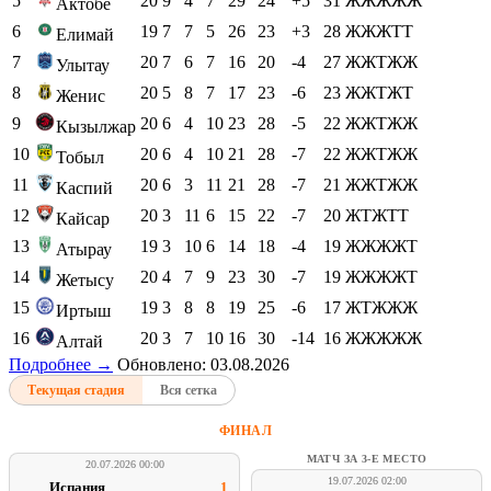
5
20
9
4
7
29
24
+5
31
ЖЖЖЖЖ
Актобе
6
19
7
7
5
26
23
+3
28
ЖЖЖТТ
Елимай
7
20
7
6
7
16
20
-4
27
ЖЖТЖЖ
Улытау
8
20
5
8
7
17
23
-6
23
ЖЖТЖТ
Женис
9
20
6
4
10
23
28
-5
22
ЖЖТЖЖ
Кызылжар
10
20
6
4
10
21
28
-7
22
ЖЖТЖЖ
Тобыл
11
20
6
3
11
21
28
-7
21
ЖЖТЖЖ
Каспий
12
20
3
11
6
15
22
-7
20
ЖТЖТТ
Кайсар
13
19
3
10
6
14
18
-4
19
ЖЖЖЖТ
Атырау
14
20
4
7
9
23
30
-7
19
ЖЖЖЖТ
Жетысу
15
19
3
8
8
19
25
-6
17
ЖТЖЖЖ
Иртыш
16
20
3
7
10
16
30
-14
16
ЖЖЖЖЖ
Алтай
Подробнее →
Обновлено: 03.08.2026
Текущая стадия
Вся сетка
ФИНАЛ
МАТЧ ЗА 3-Е МЕСТО
20.07.2026 00:00
19.07.2026 02:00
Испания
1