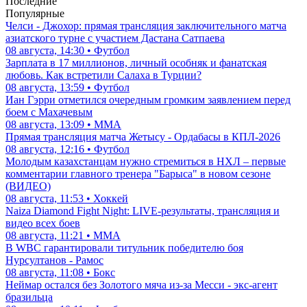
Последние
Популярные
Челси - Джохор: прямая трансляция заключительного матча
азиатского турне с участием Дастана Сатпаева
08 августа, 14:30 • Футбол
Зарплата в 17 миллионов, личный особняк и фанатская
любовь. Как встретили Салаха в Турции?
08 августа, 13:59 • Футбол
Иан Гэрри отметился очередным громким заявлением перед
боем с Махачевым
08 августа, 13:09 • ММА
Прямая трансляция матча Жетысу - Ордабасы в КПЛ-2026
08 августа, 12:16 • Футбол
Молодым казахстанцам нужно стремиться в НХЛ – первые
комментарии главного тренера "Барыса" в новом сезоне
(ВИДЕО)
08 августа, 11:53 • Хоккей
Naiza Diamond Fight Night: LIVE-результаты, трансляция и
видео всех боев
08 августа, 11:21 • ММА
В WBC гарантировали титульник победителю боя
Нурсултанов - Рамос
08 августа, 11:08 • Бокс
Неймар остался без Золотого мяча из-за Месси - экс-агент
бразильца