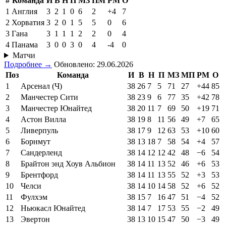
#
Команда
И
В
Н
П
МЗ
ПМ
РМ
О
1
Англия
3
2
1
0
6
2
+4
7
2
Хорватия
3
2
0
1
5
5
0
6
3
Гана
3
1
1
1
2
2
0
4
4
Панама
3
0
0
3
0
4
-4
0
Матчи
Подробнее →
Обновлено: 29.06.2026
Поз
Команда
И
В
Н
П
МЗ
МП
РМ
О
1
Арсенал (Ч)
38
26
7
5
71
27
+44
85
2
Манчестер Сити
38
23
9
6
77
35
+42
78
3
Манчестер Юнайтед
38
20
11
7
69
50
+19
71
4
Астон Вилла
38
19
8
11
56
49
+7
65
5
Ливерпуль
38
17
9
12
63
53
+10
60
6
Борнмут
38
13
18
7
58
54
+4
57
7
Сандерленд
38
14
12
12
42
48
−6
54
8
Брайтон энд Хоув Альбион
38
14
11
13
52
46
+6
53
9
Брентфорд
38
14
11
13
55
52
+3
53
10
Челси
38
14
10
14
58
52
+6
52
11
Фулхэм
38
15
7
16
47
51
−4
52
12
Ньюкасл Юнайтед
38
14
7
17
53
55
−2
49
13
Эвертон
38
13
10
15
47
50
−3
49