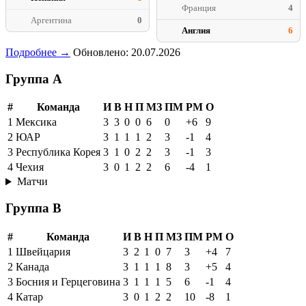
Франция
4
Аргентина
0
Англия
6
Подробнее →
Обновлено: 20.07.2026
Группа A
#
Команда
И
В
Н
П
МЗ
ПМ
РМ
О
1
Мексика
3
3
0
0
6
0
+6
9
2
ЮАР
3
1
1
1
2
3
-1
4
3
Республика Корея
3
1
0
2
2
3
-1
3
4
Чехия
3
0
1
2
2
6
-4
1
Матчи
Группа B
#
Команда
И
В
Н
П
МЗ
ПМ
РМ
О
1
Швейцария
3
2
1
0
7
3
+4
7
2
Канада
3
1
1
1
8
3
+5
4
3
Босния и Герцеговина
3
1
1
1
5
6
-1
4
4
Катар
3
0
1
2
2
10
-8
1