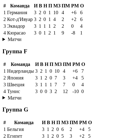
#
Команда
И
В
Н
П
МЗ
ПМ
РМ
О
1
Германия
3
2
0
1
10
4
+6
6
2
Кот-д'Ивуар
3
2
0
1
4
2
+2
6
3
Эквадор
3
1
1
1
2
2
0
4
4
Кюрасао
3
0
1
2
1
9
-8
1
Матчи
Группа F
#
Команда
И
В
Н
П
МЗ
ПМ
РМ
О
1
Нидерланды
3
2
1
0
10
4
+6
7
2
Япония
3
1
2
0
7
3
+4
5
3
Швеция
3
1
1
1
7
7
0
4
4
Тунис
3
0
0
3
2
12
-10
0
Матчи
Группа G
#
Команда
И
В
Н
П
МЗ
ПМ
РМ
О
1
Бельгия
3
1
2
0
6
2
+4
5
2
Египет
3
1
2
0
5
3
+2
5