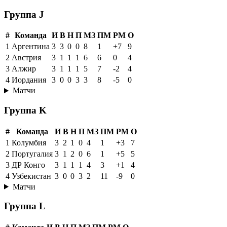
Группа J
#
Команда
И
В
Н
П
МЗ
ПМ
РМ
О
1
Аргентина
3
3
0
0
8
1
+7
9
2
Австрия
3
1
1
1
6
6
0
4
3
Алжир
3
1
1
1
5
7
-2
4
4
Иордания
3
0
0
3
3
8
-5
0
Матчи
Группа K
#
Команда
И
В
Н
П
МЗ
ПМ
РМ
О
1
Колумбия
3
2
1
0
4
1
+3
7
2
Португалия
3
1
2
0
6
1
+5
5
3
ДР Конго
3
1
1
1
4
3
+1
4
4
Узбекистан
3
0
0
3
2
11
-9
0
Матчи
Группа L