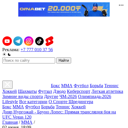
Реклама:
+7 777 010 37 56
Найти
Бокс
ММА
Футбол
Борьба
Теннис
Хоккей
Шахматы
Футзал
Дзюдо
Киберспорт
Легкая атлетика
Зимние виды спорта
Другие
ЧМ-2026
Олимпиада-2026
Lifestyle
Все категории
О Спорте Шредингера
Бокс
ММА
Футбол
Борьба
Теннис
Хоккей
Дияр Нургожай - Бруно Лопес: Прямая трансляция боя на
UFC Vegas 120
Главная
/
ММА
/
02 июня, 18:09