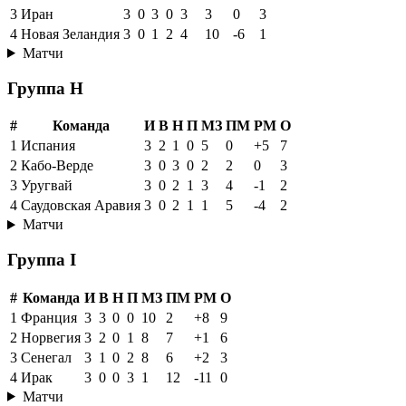
3
Иран
3
0
3
0
3
3
0
3
4
Новая Зеландия
3
0
1
2
4
10
-6
1
Матчи
Группа H
#
Команда
И
В
Н
П
МЗ
ПМ
РМ
О
1
Испания
3
2
1
0
5
0
+5
7
2
Кабо-Верде
3
0
3
0
2
2
0
3
3
Уругвай
3
0
2
1
3
4
-1
2
4
Саудовская Аравия
3
0
2
1
1
5
-4
2
Матчи
Группа I
#
Команда
И
В
Н
П
МЗ
ПМ
РМ
О
1
Франция
3
3
0
0
10
2
+8
9
2
Норвегия
3
2
0
1
8
7
+1
6
3
Сенегал
3
1
0
2
8
6
+2
3
4
Ирак
3
0
0
3
1
12
-11
0
Матчи