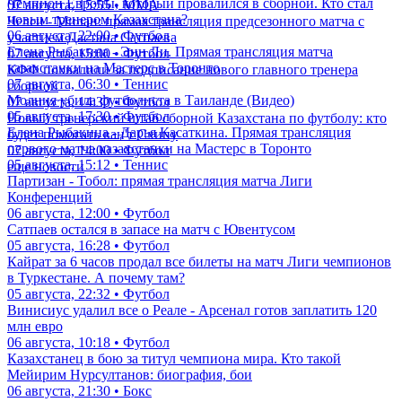
Чемпион Европы, который провалился в сборной. Кто стал
07 августа, 15:55 • ММА
новым тренером Казахстана?
Челси - Милан: прямая трансляция предсезонного матча с
06 августа, 22:00 • Футбол
участием Дастана Сатпаева
Елена Рыбакина - Энн Ли. Прямая трансляция матча
07 августа, 15:00 • Футбол
казахстанки на Мастерс в Торонто
КФФ похвалили за подписание нового главного тренера
07 августа, 06:30 • Теннис
сборной
Молния убила футболиста в Таиланде (Видео)
07 августа, 14:30 • Футбол
05 августа, 17:30 • Футбол
Новый тренерский штаб сборной Казахстана по футболу: кто
Елена Рыбакина - Дарья Касаткина. Прямая трансляция
будет помогать ван'т Схипу
первого матча казахстанки на Мастерс в Торонто
07 августа, 14:00 • Футбол
05 августа, 15:12 • Теннис
еще новости
Партизан - Тобол: прямая трансляция матча Лиги
Конференций
06 августа, 12:00 • Футбол
Сатпаев остался в запасе на матч с Ювентусом
05 августа, 16:28 • Футбол
Кайрат за 6 часов продал все билеты на матч Лиги чемпионов
в Туркестане. А почему там?
05 августа, 22:32 • Футбол
Винисиус удалил все о Реале - Арсенал готов заплатить 120
млн евро
06 августа, 10:18 • Футбол
Казахстанец в бою за титул чемпиона мира. Кто такой
Мейирим Нурсултанов: биография, бои
06 августа, 21:30 • Бокс