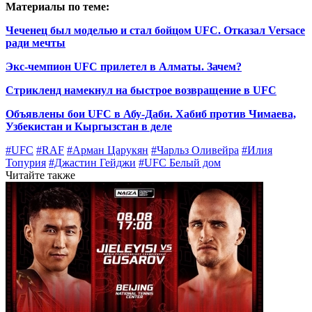
Материалы по теме:
Чеченец был моделью и стал бойцом UFC. Отказал Versace
ради мечты
Экс-чемпион UFC прилетел в Алматы. Зачем?
Стрикленд намекнул на быстрое возвращение в UFC
Объявлены бои UFC в Абу-Даби. Хабиб против Чимаева,
Узбекистан и Кыргызстан в деле
#UFC
#RAF
#Арман Царукян
#Чарльз Оливейра
#Илия
Топурия
#Джастин Гейджи
#UFC Белый дом
Читайте также