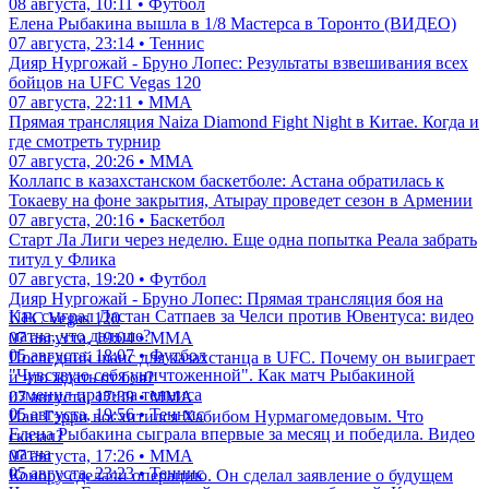
08 августа, 10:11 • Футбол
Елена Рыбакина вышла в 1/8 Мастерса в Торонто (ВИДЕО)
07 августа, 23:14 • Теннис
Дияр Нургожай - Бруно Лопес: Результаты взвешивания всех
бойцов на UFC Vegas 120
07 августа, 22:11 • ММА
Прямая трансляция Naiza Diamond Fight Night в Китае. Когда и
где смотреть турнир
07 августа, 20:26 • ММА
Коллапс в казахстанском баскетболе: Астана обратилась к
Токаеву на фоне закрытия, Атырау проведет сезон в Армении
07 августа, 20:16 • Баскетбол
Старт Ла Лиги через неделю. Еще одна попытка Реала забрать
титул у Флика
07 августа, 19:20 • Футбол
Дияр Нургожай - Бруно Лопес: Прямая трансляция боя на
Как сыграл Дастан Сатпаев за Челси против Ювентуса: видео
UFC Vegas 120
матча, что дальше?
07 августа, 19:04 • ММА
05 августа, 18:07 • Футбол
Последний шанс для казахстанца в UFC. Почему он выиграет
"Чувствую себя уничтоженной". Как матч Рыбакиной
и что ждать от боя?
изменил правила тенниса
07 августа, 17:39 • ММА
05 августа, 19:56 • Теннис
Иан Гэрри восхитился Хабибом Нурмагомедовым. Что
Елена Рыбакина сыграла впервые за месяц и победила. Видео
сказал?
матча
07 августа, 17:26 • ММА
05 августа, 23:23 • Теннис
Конору сделали операцию. Он сделал заявление о будущем