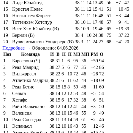
14
Лидс Юнайтед
38
11
14
13
49
56
−7
47
15
Кристал Пэлас
38
11
12
15
41
51
−10
45
16
Ноттингем Форест
38
11
11
16
48
51
−3
44
17
Тоттенхэм Хотспур
38
10
11
17
48
57
−9
41
18
Вест Хэм Юнайтед (В)
38
10
9
19
46
65
−19
39
19
Бернли (В)
38
4
10
24
38
75
−37
22
20
Вулверхэмптон Уондерерс (В)
38
3
11
24
27
68
−41
20
Подробнее →
Обновлено: 04.06.2026
Поз
Команда
И
В
Н
П
МЗ
МП
РМ
О
1
Барселона (Ч)
38
31
1
6
95
36
+59
94
2
Реал Мадрид
38
27
5
6
77
35
+42
86
3
Вильярреал
38
22
6
10
72
46
+26
72
4
Атлетико Мадрид
38
21
6
11
62
44
+18
69
5
Реал Бетис
38
15
15
8
59
48
+11
60
6
Сельта
38
14
12
12
53
48
+5
54
7
Хетафе
38
15
6
17
32
38
−6
51
8
Райо Вальекано
38
12
14
12
41
44
−3
50
9
Валенсия
38
13
10
15
46
55
−9
49
10
Реал Сосьедад
38
11
13
14
59
61
−2
46
11
Эспаньол
38
12
10
16
43
55
−12
46
12
Атлетик Бильбао
38
13
6
19
43
58
−15
45