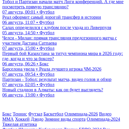
Тобол и Партизан начали матч Лиги конференций. А где мне
посмотреть прямую трансляцию?
07 августа, 00:01 • Футбол
Реал оформит самый дорогой трансфер в истории
06 августа, 11:07 • Футбол
Салах определился с клубом после ухода из Ливерпуля
05 августа, 14:50 • Футбол
Челси - Милан: прямая трансляция предсезонного матча с
участием Дастана Сатпаева
07 августа, 15:00 • Футбол
Первый бой Казахстана за титул чемпиона мира в 2026 году:
где, когда и что за боксер?
06 августа, 06:26 • Бокс
Барселона увела у Реала лучшего игрока ЧМ-2026
07 августа, 09:54 • Футбол
Партизан - Тобол: результат матча, видео голов и обзор
07 августа, 02:05 • Футбол
Новый стадион в Алматы: как он будет выглядеть?
06 августа, 13:00 • Футбол
Бокс
Теннис
Футзал
Баскетбол
Олимпиада-2026
Видео
ММА
Хоккей
Дзюдо
Зимние виды спорта
Олимпиада-2024
Тяжелая атлетика