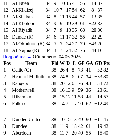
11
Al-Fateh
34
9
10
15
41
55
−14
37
12
Al-Khaleej
34
10
7
17
54
62
−8
37
13
Al-Shabab
34
8
11
15
44
57
−13
35
14
Al-Kholood
34
9
6
19
39
61
−22
33
15
Al-Riyadh
34
7
9
18
35
63
−28
30
16
Damac (R)
34
6
11
17
32
55
−23
29
17
Al-Okhdood (R)
34
5
5
24
27
70
−43
20
18
Al-Najma (R)
34
3
7
24
32
76
−44
16
Подробнее →
Обновлено: 04.06.2026
Pos
Team
Pld
W
D
L
GF
GA
GD
Pts
1
Celtic (C)
38
26
4
8
73
41
+32
82
2
Heart of Midlothian
38
24
8
6
67
34
+33
80
3
Rangers
38
20
12
6
76
43
+33
72
4
Motherwell
38
16
13
9
59
36
+23
61
5
Hibernian
38
15
12
11
58
44
+14
57
6
Falkirk
38
14
7
17
50
62
−12
49
7
Dundee United
38
10
15
13
49
60
−11
45
8
Dundee
38
11
9
18
42
61
−19
42
9
Aberdeen
38
11
7
20
40
55
−15
40