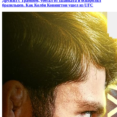
Дружил с Трампом, убегал от Шавката и оскорблял
бразильцев. Как Колби Ковингтон ушел из UFC