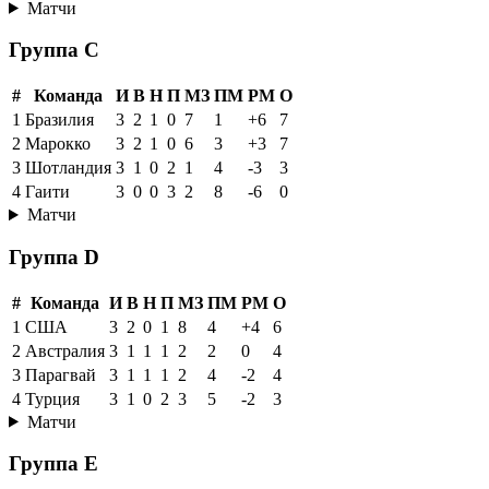
Матчи
Группа C
#
Команда
И
В
Н
П
МЗ
ПМ
РМ
О
1
Бразилия
3
2
1
0
7
1
+6
7
2
Марокко
3
2
1
0
6
3
+3
7
3
Шотландия
3
1
0
2
1
4
-3
3
4
Гаити
3
0
0
3
2
8
-6
0
Матчи
Группа D
#
Команда
И
В
Н
П
МЗ
ПМ
РМ
О
1
США
3
2
0
1
8
4
+4
6
2
Австралия
3
1
1
1
2
2
0
4
3
Парагвай
3
1
1
1
2
4
-2
4
4
Турция
3
1
0
2
3
5
-2
3
Матчи
Группа E