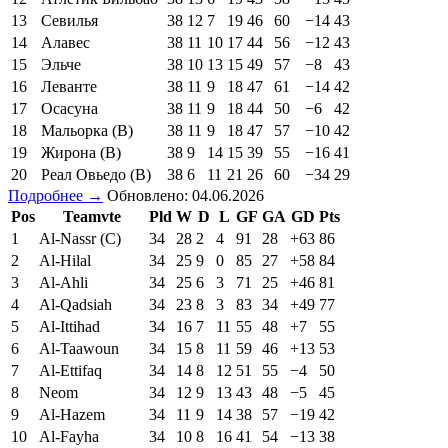
13
Севилья
38
12
7
19
46
60
−14
43
14
Алавес
38
11
10
17
44
56
−12
43
15
Эльче
38
10
13
15
49
57
−8
43
16
Леванте
38
11
9
18
47
61
−14
42
17
Осасуна
38
11
9
18
44
50
−6
42
18
Мальорка (В)
38
11
9
18
47
57
−10
42
19
Жирона (В)
38
9
14
15
39
55
−16
41
20
Реал Овьедо (В)
38
6
11
21
26
60
−34
29
Подробнее →
Обновлено: 04.06.2026
Pos
Teamvte
Pld
W
D
L
GF
GA
GD
Pts
1
Al-Nassr (C)
34
28
2
4
91
28
+63
86
2
Al-Hilal
34
25
9
0
85
27
+58
84
3
Al-Ahli
34
25
6
3
71
25
+46
81
4
Al-Qadsiah
34
23
8
3
83
34
+49
77
5
Al-Ittihad
34
16
7
11
55
48
+7
55
6
Al-Taawoun
34
15
8
11
59
46
+13
53
7
Al-Ettifaq
34
14
8
12
51
55
−4
50
8
Neom
34
12
9
13
43
48
−5
45
9
Al-Hazem
34
11
9
14
38
57
−19
42
10
Al-Fayha
34
10
8
16
41
54
−13
38