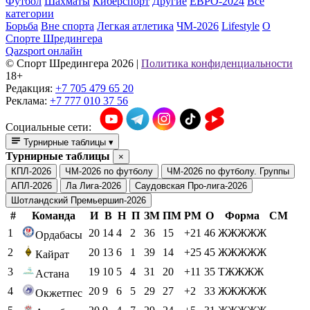
Футбол
Шахматы
Киберспорт
Другие
ЕВРО-2024
Все
категории
Борьба
Вне спорта
Легкая атлетика
ЧМ-2026
Lifestyle
О
Спорте Шредингера
Qazsport онлайн
© Cпорт Шредингера 2026
|
Политика конфиденциальности
18+
Редакция:
+7 705 479 65 20
Реклама:
+7 777 010 37 56
Социальные сети:
Турнирные таблицы
▾
Турнирные таблицы
×
КПЛ-2026
ЧМ-2026 по футболу
ЧМ-2026 по футболу. Группы
АПЛ-2026
Ла Лига-2026
Саудовская Про-лига-2026
Шотландский Премьершип-2026
#
Команда
И
В
Н
П
ЗМ
ПМ
РМ
О
Форма
СМ
1
20
14
4
2
36
15
+21
46
ЖЖЖЖЖ
Ордабасы
2
20
13
6
1
39
14
+25
45
ЖЖЖЖЖ
Кайрат
3
19
10
5
4
31
20
+11
35
ТЖЖЖЖ
Астана
4
20
9
6
5
29
27
+2
33
ЖЖЖЖЖ
Окжетпес