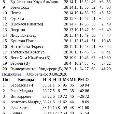
8
Брайтон энд Хоув Альбион
38
14
11
13
52
46
+6
53
9
Брентфорд
38
14
11
13
55
52
+3
53
10
Челси
38
14
10
14
58
52
+6
52
11
Фулхэм
38
15
7
16
47
51
−4
52
12
Ньюкасл Юнайтед
38
14
7
17
53
55
−2
49
13
Эвертон
38
13
10
15
47
50
−3
49
14
Лидс Юнайтед
38
11
14
13
49
56
−7
47
15
Кристал Пэлас
38
11
12
15
41
51
−10
45
16
Ноттингем Форест
38
11
11
16
48
51
−3
44
17
Тоттенхэм Хотспур
38
10
11
17
48
57
−9
41
18
Вест Хэм Юнайтед (В)
38
10
9
19
46
65
−19
39
19
Бернли (В)
38
4
10
24
38
75
−37
22
20
Вулверхэмптон Уондерерс (В)
38
3
11
24
27
68
−41
20
Подробнее →
Обновлено: 04.06.2026
Поз
Команда
И
В
Н
П
МЗ
МП
РМ
О
1
Барселона (Ч)
38
31
1
6
95
36
+59
94
2
Реал Мадрид
38
27
5
6
77
35
+42
86
3
Вильярреал
38
22
6
10
72
46
+26
72
4
Атлетико Мадрид
38
21
6
11
62
44
+18
69
5
Реал Бетис
38
15
15
8
59
48
+11
60
6
Сельта
38
14
12
12
53
48
+5
54