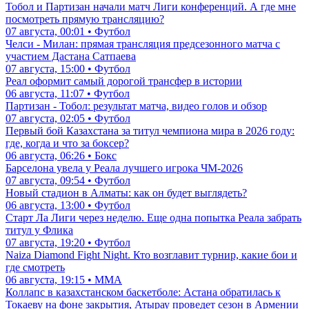
Тобол и Партизан начали матч Лиги конференций. А где мне
посмотреть прямую трансляцию?
07 августа, 00:01 • Футбол
Челси - Милан: прямая трансляция предсезонного матча с
участием Дастана Сатпаева
07 августа, 15:00 • Футбол
Реал оформит самый дорогой трансфер в истории
06 августа, 11:07 • Футбол
Партизан - Тобол: результат матча, видео голов и обзор
07 августа, 02:05 • Футбол
Первый бой Казахстана за титул чемпиона мира в 2026 году:
где, когда и что за боксер?
06 августа, 06:26 • Бокс
Барселона увела у Реала лучшего игрока ЧМ-2026
07 августа, 09:54 • Футбол
Новый стадион в Алматы: как он будет выглядеть?
06 августа, 13:00 • Футбол
Старт Ла Лиги через неделю. Еще одна попытка Реала забрать
титул у Флика
07 августа, 19:20 • Футбол
Naiza Diamond Fight Night. Кто возглавит турнир, какие бои и
где смотреть
06 августа, 19:15 • ММА
Коллапс в казахстанском баскетболе: Астана обратилась к
Токаеву на фоне закрытия, Атырау проведет сезон в Армении