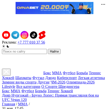
Реклама:
+7 777 010 37 56
Найти
Бокс
ММА
Футбол
Борьба
Теннис
Хоккей
Шахматы
Футзал
Дзюдо
Киберспорт
Легкая атлетика
Зимние виды спорта
Другие
ЧМ-2026
Олимпиада-2026
Lifestyle
Все категории
О Спорте Шредингера
Бокс
ММА
Футбол
Борьба
Теннис
Хоккей
Дияр Нургожай - Бруно Лопес: Прямая трансляция боя на
UFC Vegas 120
Главная
/
ММА
/
31 мая, 17:45