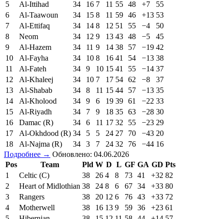
5
Al-Ittihad
34
16
7
11
55
48
+7
55
6
Al-Taawoun
34
15
8
11
59
46
+13
53
7
Al-Ettifaq
34
14
8
12
51
55
−4
50
8
Neom
34
12
9
13
43
48
−5
45
9
Al-Hazem
34
11
9
14
38
57
−19
42
10
Al-Fayha
34
10
8
16
41
54
−13
38
11
Al-Fateh
34
9
10
15
41
55
−14
37
12
Al-Khaleej
34
10
7
17
54
62
−8
37
13
Al-Shabab
34
8
11
15
44
57
−13
35
14
Al-Kholood
34
9
6
19
39
61
−22
33
15
Al-Riyadh
34
7
9
18
35
63
−28
30
16
Damac (R)
34
6
11
17
32
55
−23
29
17
Al-Okhdood (R)
34
5
5
24
27
70
−43
20
18
Al-Najma (R)
34
3
7
24
32
76
−44
16
Подробнее →
Обновлено: 04.06.2026
Pos
Team
Pld
W
D
L
GF
GA
GD
Pts
1
Celtic (C)
38
26
4
8
73
41
+32
82
2
Heart of Midlothian
38
24
8
6
67
34
+33
80
3
Rangers
38
20
12
6
76
43
+33
72
4
Motherwell
38
16
13
9
59
36
+23
61
5
Hibernian
38
15
12
11
58
44
+14
57