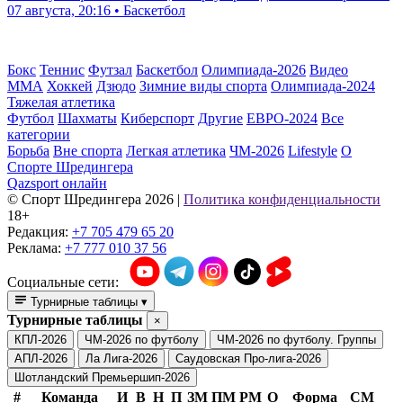
07 августа, 20:16 • Баскетбол
Бокс
Теннис
Футзал
Баскетбол
Олимпиада-2026
Видео
ММА
Хоккей
Дзюдо
Зимние виды спорта
Олимпиада-2024
Тяжелая атлетика
Футбол
Шахматы
Киберспорт
Другие
ЕВРО-2024
Все
категории
Борьба
Вне спорта
Легкая атлетика
ЧМ-2026
Lifestyle
О
Спорте Шредингера
Qazsport онлайн
© Cпорт Шредингера 2026
|
Политика конфиденциальности
18+
Редакция:
+7 705 479 65 20
Реклама:
+7 777 010 37 56
Социальные сети:
Турнирные таблицы
▾
Турнирные таблицы
×
КПЛ-2026
ЧМ-2026 по футболу
ЧМ-2026 по футболу. Группы
АПЛ-2026
Ла Лига-2026
Саудовская Про-лига-2026
Шотландский Премьершип-2026
#
Команда
И
В
Н
П
ЗМ
ПМ
РМ
О
Форма
СМ