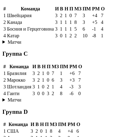
#
Команда
И
В
Н
П
МЗ
ПМ
РМ
О
1
Швейцария
3
2
1
0
7
3
+4
7
2
Канада
3
1
1
1
8
3
+5
4
3
Босния и Герцеговина
3
1
1
1
5
6
-1
4
4
Катар
3
0
1
2
2
10
-8
1
Матчи
Группа C
#
Команда
И
В
Н
П
МЗ
ПМ
РМ
О
1
Бразилия
3
2
1
0
7
1
+6
7
2
Марокко
3
2
1
0
6
3
+3
7
3
Шотландия
3
1
0
2
1
4
-3
3
4
Гаити
3
0
0
3
2
8
-6
0
Матчи
Группа D
#
Команда
И
В
Н
П
МЗ
ПМ
РМ
О
1
США
3
2
0
1
8
4
+4
6