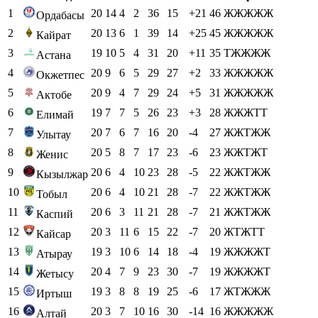
1
20
14
4
2
36
15
+21
46
ЖЖЖЖЖ
Ордабасы
2
20
13
6
1
39
14
+25
45
ЖЖЖЖЖ
Кайрат
3
19
10
5
4
31
20
+11
35
ТЖЖЖЖ
Астана
4
20
9
6
5
29
27
+2
33
ЖЖЖЖЖ
Окжетпес
5
20
9
4
7
29
24
+5
31
ЖЖЖЖЖ
Актобе
6
19
7
7
5
26
23
+3
28
ЖЖЖТТ
Елимай
7
20
7
6
7
16
20
-4
27
ЖЖТЖЖ
Улытау
8
20
5
8
7
17
23
-6
23
ЖЖТЖТ
Женис
9
20
6
4
10
23
28
-5
22
ЖЖТЖЖ
Кызылжар
10
20
6
4
10
21
28
-7
22
ЖЖТЖЖ
Тобыл
11
20
6
3
11
21
28
-7
21
ЖЖТЖЖ
Каспий
12
20
3
11
6
15
22
-7
20
ЖТЖТТ
Кайсар
13
19
3
10
6
14
18
-4
19
ЖЖЖЖТ
Атырау
14
20
4
7
9
23
30
-7
19
ЖЖЖЖТ
Жетысу
15
19
3
8
8
19
25
-6
17
ЖТЖЖЖ
Иртыш
16
20
3
7
10
16
30
-14
16
ЖЖЖЖЖ
Алтай