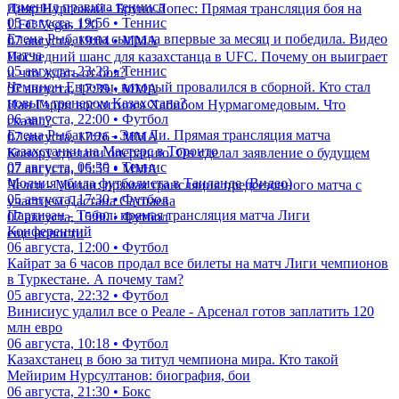
изменил правила тенниса
Дияр Нургожай - Бруно Лопес: Прямая трансляция боя на
05 августа, 19:56 • Теннис
UFC Vegas 120
Елена Рыбакина сыграла впервые за месяц и победила. Видео
07 августа, 19:04 • ММА
матча
Последний шанс для казахстанца в UFC. Почему он выиграет
05 августа, 23:23 • Теннис
и что ждать от боя?
Чемпион Европы, который провалился в сборной. Кто стал
07 августа, 17:39 • ММА
новым тренером Казахстана?
Иан Гэрри восхитился Хабибом Нурмагомедовым. Что
06 августа, 22:00 • Футбол
сказал?
Елена Рыбакина - Энн Ли. Прямая трансляция матча
07 августа, 17:26 • ММА
казахстанки на Мастерс в Торонто
Конору сделали операцию. Он сделал заявление о будущем
07 августа, 06:30 • Теннис
07 августа, 15:55 • ММА
Молния убила футболиста в Таиланде (Видео)
Челси - Милан: прямая трансляция предсезонного матча с
05 августа, 17:30 • Футбол
участием Дастана Сатпаева
Партизан - Тобол: прямая трансляция матча Лиги
07 августа, 15:00 • Футбол
Конференций
еще новости
06 августа, 12:00 • Футбол
Кайрат за 6 часов продал все билеты на матч Лиги чемпионов
в Туркестане. А почему там?
05 августа, 22:32 • Футбол
Винисиус удалил все о Реале - Арсенал готов заплатить 120
млн евро
06 августа, 10:18 • Футбол
Казахстанец в бою за титул чемпиона мира. Кто такой
Мейирим Нурсултанов: биография, бои
06 августа, 21:30 • Бокс