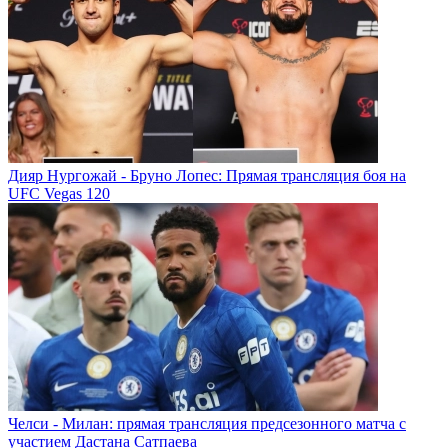
Дияр Нургожай - Бруно Лопес: Прямая трансляция боя на
UFC Vegas 120
Челси - Милан: прямая трансляция предсезонного матча с
участием Дастана Сатпаева