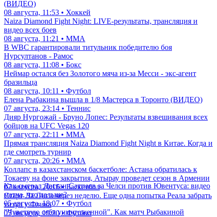
(ВИДЕО)
08 августа, 11:53 • Хоккей
Naiza Diamond Fight Night: LIVE-результаты, трансляция и
видео всех боев
08 августа, 11:21 • ММА
В WBC гарантировали титульник победителю боя
Нурсултанов - Рамос
08 августа, 11:08 • Бокс
Неймар остался без Золотого мяча из-за Месси - экс-агент
бразильца
08 августа, 10:11 • Футбол
Елена Рыбакина вышла в 1/8 Мастерса в Торонто (ВИДЕО)
07 августа, 23:14 • Теннис
Дияр Нургожай - Бруно Лопес: Результаты взвешивания всех
бойцов на UFC Vegas 120
07 августа, 22:11 • ММА
Прямая трансляция Naiza Diamond Fight Night в Китае. Когда и
где смотреть турнир
07 августа, 20:26 • ММА
Коллапс в казахстанском баскетболе: Астана обратилась к
Токаеву на фоне закрытия, Атырау проведет сезон в Армении
Как сыграл Дастан Сатпаев за Челси против Ювентуса: видео
07 августа, 20:16 • Баскетбол
матча, что дальше?
Старт Ла Лиги через неделю. Еще одна попытка Реала забрать
05 августа, 18:07 • Футбол
титул у Флика
"Чувствую себя уничтоженной". Как матч Рыбакиной
07 августа, 19:20 • Футбол