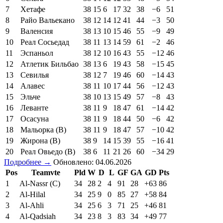
7
Хетафе
38
15
6
17
32
38
−6
51
8
Райо Вальекано
38
12
14
12
41
44
−3
50
9
Валенсия
38
13
10
15
46
55
−9
49
10
Реал Сосьедад
38
11
13
14
59
61
−2
46
11
Эспаньол
38
12
10
16
43
55
−12
46
12
Атлетик Бильбао
38
13
6
19
43
58
−15
45
13
Севилья
38
12
7
19
46
60
−14
43
14
Алавес
38
11
10
17
44
56
−12
43
15
Эльче
38
10
13
15
49
57
−8
43
16
Леванте
38
11
9
18
47
61
−14
42
17
Осасуна
38
11
9
18
44
50
−6
42
18
Мальорка (В)
38
11
9
18
47
57
−10
42
19
Жирона (В)
38
9
14
15
39
55
−16
41
20
Реал Овьедо (В)
38
6
11
21
26
60
−34
29
Подробнее →
Обновлено: 04.06.2026
Pos
Teamvte
Pld
W
D
L
GF
GA
GD
Pts
1
Al-Nassr (C)
34
28
2
4
91
28
+63
86
2
Al-Hilal
34
25
9
0
85
27
+58
84
3
Al-Ahli
34
25
6
3
71
25
+46
81
4
Al-Qadsiah
34
23
8
3
83
34
+49
77