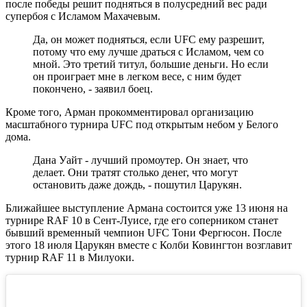
после победы решит подняться в полусредний вес ради
супербоя с Исламом Махачевым.
Да, он может подняться, если UFC ему разрешит,
потому что ему лучше драться с Исламом, чем со
мной. Это третий титул, большие деньги. Но если
он проиграет мне в легком весе, с ним будет
покончено, - заявил боец.
Кроме того, Арман прокомментировал организацию
масштабного турнира UFC под открытым небом у Белого
дома.
Дана Уайт - лучший промоутер. Он знает, что
делает. Они тратят столько денег, что могут
остановить даже дождь, - пошутил Царукян.
Ближайшее выступление Армана состоится уже 13 июня на
турнире RAF 10 в Сент-Луисе, где его соперником станет
бывший временный чемпион UFC Тони Фергюсон. После
этого 18 июля Царукян вместе с Колби Ковингтон возглавит
турнир RAF 11 в Милуоки.