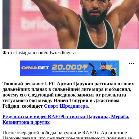
Фото: instagram.com/rafwrestlingusa
Топовый легковес UFC Арман Царукян рассказал о своих
дальнейших планах в сильнейшей лиге мира и объяснил,
почему его следующий поединок зависит от результата
титульного боя между Илией Топурия и Джастином
Гейджи, сообщает
Спорт Шредингера
.
Результаты и видео RAF 09: схватки Царукяна, Мераба,
Ковингтона и других
После очередной победы на турнире RAF 9 в Арлингтоне
Царукян заявил, что ожидает объединительного поединка за