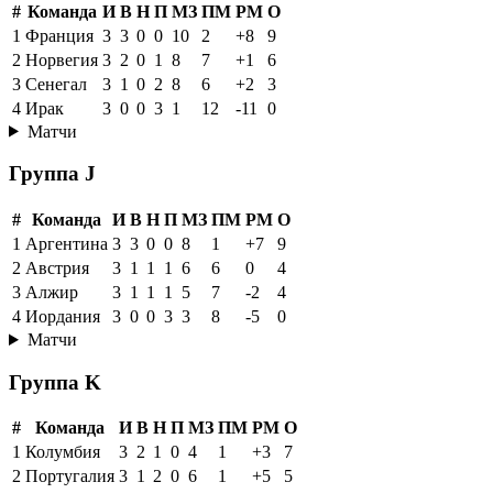
#
Команда
И
В
Н
П
МЗ
ПМ
РМ
О
1
Франция
3
3
0
0
10
2
+8
9
2
Норвегия
3
2
0
1
8
7
+1
6
3
Сенегал
3
1
0
2
8
6
+2
3
4
Ирак
3
0
0
3
1
12
-11
0
Матчи
Группа J
#
Команда
И
В
Н
П
МЗ
ПМ
РМ
О
1
Аргентина
3
3
0
0
8
1
+7
9
2
Австрия
3
1
1
1
6
6
0
4
3
Алжир
3
1
1
1
5
7
-2
4
4
Иордания
3
0
0
3
3
8
-5
0
Матчи
Группа K
#
Команда
И
В
Н
П
МЗ
ПМ
РМ
О
1
Колумбия
3
2
1
0
4
1
+3
7
2
Португалия
3
1
2
0
6
1
+5
5