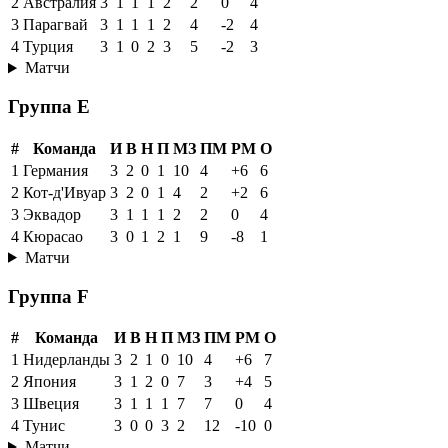
2
Австралия
3
1
1
1
2
2
0
4
3
Парагвай
3
1
1
1
2
4
-2
4
4
Турция
3
1
0
2
3
5
-2
3
Матчи
Группа E
#
Команда
И
В
Н
П
МЗ
ПМ
РМ
О
1
Германия
3
2
0
1
10
4
+6
6
2
Кот-д'Ивуар
3
2
0
1
4
2
+2
6
3
Эквадор
3
1
1
1
2
2
0
4
4
Кюрасао
3
0
1
2
1
9
-8
1
Матчи
Группа F
#
Команда
И
В
Н
П
МЗ
ПМ
РМ
О
1
Нидерланды
3
2
1
0
10
4
+6
7
2
Япония
3
1
2
0
7
3
+4
5
3
Швеция
3
1
1
1
7
7
0
4
4
Тунис
3
0
0
3
2
12
-10
0
Матчи