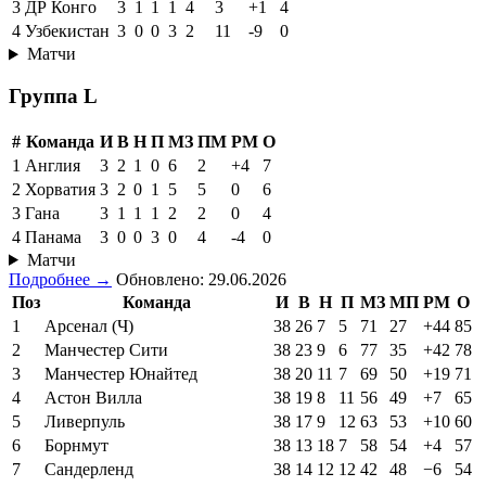
3
ДР Конго
3
1
1
1
4
3
+1
4
4
Узбекистан
3
0
0
3
2
11
-9
0
Матчи
Группа L
#
Команда
И
В
Н
П
МЗ
ПМ
РМ
О
1
Англия
3
2
1
0
6
2
+4
7
2
Хорватия
3
2
0
1
5
5
0
6
3
Гана
3
1
1
1
2
2
0
4
4
Панама
3
0
0
3
0
4
-4
0
Матчи
Подробнее →
Обновлено: 29.06.2026
Поз
Команда
И
В
Н
П
МЗ
МП
РМ
О
1
Арсенал (Ч)
38
26
7
5
71
27
+44
85
2
Манчестер Сити
38
23
9
6
77
35
+42
78
3
Манчестер Юнайтед
38
20
11
7
69
50
+19
71
4
Астон Вилла
38
19
8
11
56
49
+7
65
5
Ливерпуль
38
17
9
12
63
53
+10
60
6
Борнмут
38
13
18
7
58
54
+4
57
7
Сандерленд
38
14
12
12
42
48
−6
54