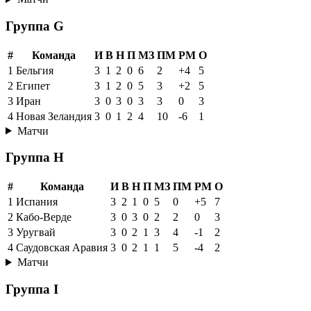
Группа G
#
Команда
И
В
Н
П
МЗ
ПМ
РМ
О
1
Бельгия
3
1
2
0
6
2
+4
5
2
Египет
3
1
2
0
5
3
+2
5
3
Иран
3
0
3
0
3
3
0
3
4
Новая Зеландия
3
0
1
2
4
10
-6
1
Матчи
Группа H
#
Команда
И
В
Н
П
МЗ
ПМ
РМ
О
1
Испания
3
2
1
0
5
0
+5
7
2
Кабо-Верде
3
0
3
0
2
2
0
3
3
Уругвай
3
0
2
1
3
4
-1
2
4
Саудовская Аравия
3
0
2
1
1
5
-4
2
Матчи
Группа I