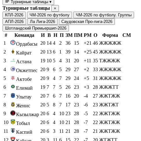
Турнирные таблицы
▾
Турнирные таблицы
×
КПЛ-2026
ЧМ-2026 по футболу
ЧМ-2026 по футболу. Группы
АПЛ-2026
Ла Лига-2026
Саудовская Про-лига-2026
Шотландский Премьершип-2026
#
Команда
И
В
Н
П
ЗМ
ПМ
РМ
О
Форма
СМ
1
20
14
4
2
36
15
+21
46
ЖЖЖЖЖ
Ордабасы
2
20
13
6
1
39
14
+25
45
ЖЖЖЖЖ
Кайрат
3
19
10
5
4
31
20
+11
35
ТЖЖЖЖ
Астана
4
20
9
6
5
29
27
+2
33
ЖЖЖЖЖ
Окжетпес
5
20
9
4
7
29
24
+5
31
ЖЖЖЖЖ
Актобе
6
19
7
7
5
26
23
+3
28
ЖЖЖТТ
Елимай
7
20
7
6
7
16
20
-4
27
ЖЖТЖЖ
Улытау
8
20
5
8
7
17
23
-6
23
ЖЖТЖТ
Женис
9
20
6
4
10
23
28
-5
22
ЖЖТЖЖ
Кызылжар
10
20
6
4
10
21
28
-7
22
ЖЖТЖЖ
Тобыл
11
20
6
3
11
21
28
-7
21
ЖЖТЖЖ
Каспий
12
20
3
11
6
15
22
-7
20
ЖТЖТТ
Кайсар