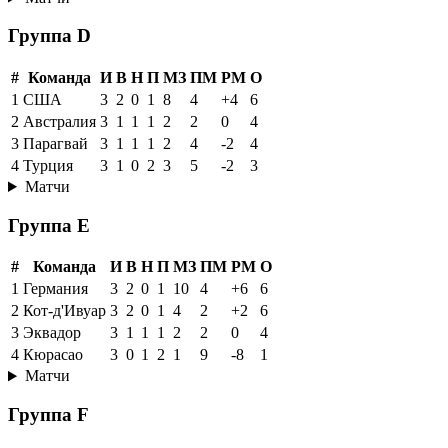
Группа D
#
Команда
И
В
Н
П
МЗ
ПМ
РМ
О
1
США
3
2
0
1
8
4
+4
6
2
Австралия
3
1
1
1
2
2
0
4
3
Парагвай
3
1
1
1
2
4
-2
4
4
Турция
3
1
0
2
3
5
-2
3
Матчи
Группа E
#
Команда
И
В
Н
П
МЗ
ПМ
РМ
О
1
Германия
3
2
0
1
10
4
+6
6
2
Кот-д'Ивуар
3
2
0
1
4
2
+2
6
3
Эквадор
3
1
1
1
2
2
0
4
4
Кюрасао
3
0
1
2
1
9
-8
1
Матчи
Группа F