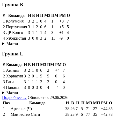
Группа K
#
Команда
И
В
Н
П
МЗ
ПМ
РМ
О
1
Колумбия
3
2
1
0
4
1
+3
7
2
Португалия
3
1
2
0
6
1
+5
5
3
ДР Конго
3
1
1
1
4
3
+1
4
4
Узбекистан
3
0
0
3
2
11
-9
0
Матчи
Группа L
#
Команда
И
В
Н
П
МЗ
ПМ
РМ
О
1
Англия
3
2
1
0
6
2
+4
7
2
Хорватия
3
2
0
1
5
5
0
6
3
Гана
3
1
1
1
2
2
0
4
4
Панама
3
0
0
3
0
4
-4
0
Матчи
Подробнее →
Обновлено: 29.06.2026
Поз
Команда
И
В
Н
П
МЗ
МП
РМ
О
1
Арсенал (Ч)
38
26
7
5
71
27
+44
85
2
Манчестер Сити
38
23
9
6
77
35
+42
78