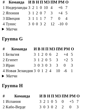
#
Команда
И
В
Н
П
МЗ
ПМ
РМ
О
1
Нидерланды
3
2
1
0
10
4
+6
7
2
Япония
3
1
2
0
7
3
+4
5
3
Швеция
3
1
1
1
7
7
0
4
4
Тунис
3
0
0
3
2
12
-10
0
Матчи
Группа G
#
Команда
И
В
Н
П
МЗ
ПМ
РМ
О
1
Бельгия
3
1
2
0
6
2
+4
5
2
Египет
3
1
2
0
5
3
+2
5
3
Иран
3
0
3
0
3
3
0
3
4
Новая Зеландия
3
0
1
2
4
10
-6
1
Матчи
Группа H
#
Команда
И
В
Н
П
МЗ
ПМ
РМ
О
1
Испания
3
2
1
0
5
0
+5
7
2
Кабо-Верде
3
0
3
0
2
2
0
3