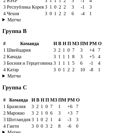
2
ЮАР
3
1
1
1
2
3
-1
4
3
Республика Корея
3
1
0
2
2
3
-1
3
4
Чехия
3
0
1
2
2
6
-4
1
Матчи
Группа B
#
Команда
И
В
Н
П
МЗ
ПМ
РМ
О
1
Швейцария
3
2
1
0
7
3
+4
7
2
Канада
3
1
1
1
8
3
+5
4
3
Босния и Герцеговина
3
1
1
1
5
6
-1
4
4
Катар
3
0
1
2
2
10
-8
1
Матчи
Группа C
#
Команда
И
В
Н
П
МЗ
ПМ
РМ
О
1
Бразилия
3
2
1
0
7
1
+6
7
2
Марокко
3
2
1
0
6
3
+3
7
3
Шотландия
3
1
0
2
1
4
-3
3
4
Гаити
3
0
0
3
2
8
-6
0
Матчи