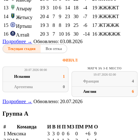
13
19
3
10
6
14
18
-4
19
ЖЖЖЖТ
Атырау
14
20
4
7
9
23
30
-7
19
ЖЖЖЖТ
Жетысу
15
19
3
8
8
19
25
-6
17
ЖТЖЖЖ
Иртыш
16
20
3
7
10
16
30
-14
16
ЖЖЖЖЖ
Алтай
Подробнее →
Обновлено: 03.08.2026
Текущая стадия
Вся сетка
ФИНАЛ
МАТЧ ЗА 3-Е МЕСТО
20.07.2026 00:00
19.07.2026 02:00
Испания
1
Франция
4
Аргентина
0
Англия
6
Подробнее →
Обновлено: 20.07.2026
Группа A
#
Команда
И
В
Н
П
МЗ
ПМ
РМ
О
1
Мексика
3
3
0
0
6
0
+6
9