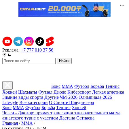
Реклама:
+7 777 010 37 56
Найти
Бокс
ММА
Футбол
Борьба
Теннис
Хоккей
Шахматы
Футзал
Дзюдо
Киберспорт
Легкая атлетика
Зимние виды спорта
Другие
ЧМ-2026
Олимпиада-2026
Lifestyle
Все категории
О Спорте Шредингера
Бокс
ММА
Футбол
Борьба
Теннис
Хоккей
Челси - Джохор: прямая трансляция заключительного матча
азиатского турне с участием Дастана Сатпаева
Главная
/
ММА
/
06 октября 2025, 18:24