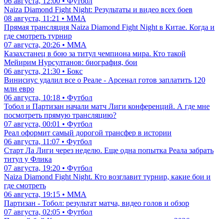
06 августа, 12:00 • Футбол
Naiza Diamond Fight Night: Результаты и видео всех боев
08 августа, 11:21 • ММА
Прямая трансляция Naiza Diamond Fight Night в Китае. Когда и
где смотреть турнир
07 августа, 20:26 • ММА
Казахстанец в бою за титул чемпиона мира. Кто такой
Мейирим Нурсултанов: биография, бои
06 августа, 21:30 • Бокс
Винисиус удалил все о Реале - Арсенал готов заплатить 120
млн евро
06 августа, 10:18 • Футбол
Тобол и Партизан начали матч Лиги конференций. А где мне
посмотреть прямую трансляцию?
07 августа, 00:01 • Футбол
Реал оформит самый дорогой трансфер в истории
06 августа, 11:07 • Футбол
Старт Ла Лиги через неделю. Еще одна попытка Реала забрать
титул у Флика
07 августа, 19:20 • Футбол
Naiza Diamond Fight Night. Кто возглавит турнир, какие бои и
где смотреть
06 августа, 19:15 • ММА
Партизан - Тобол: результат матча, видео голов и обзор
07 августа, 02:05 • Футбол