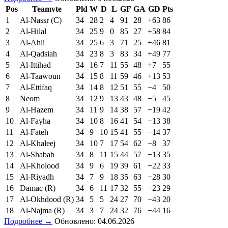
Pos
Teamvte
Pld
W
D
L
GF
GA
GD
Pts
1
Al-Nassr (C)
34
28
2
4
91
28
+63
86
2
Al-Hilal
34
25
9
0
85
27
+58
84
3
Al-Ahli
34
25
6
3
71
25
+46
81
4
Al-Qadsiah
34
23
8
3
83
34
+49
77
5
Al-Ittihad
34
16
7
11
55
48
+7
55
6
Al-Taawoun
34
15
8
11
59
46
+13
53
7
Al-Ettifaq
34
14
8
12
51
55
−4
50
8
Neom
34
12
9
13
43
48
−5
45
9
Al-Hazem
34
11
9
14
38
57
−19
42
10
Al-Fayha
34
10
8
16
41
54
−13
38
11
Al-Fateh
34
9
10
15
41
55
−14
37
12
Al-Khaleej
34
10
7
17
54
62
−8
37
13
Al-Shabab
34
8
11
15
44
57
−13
35
14
Al-Kholood
34
9
6
19
39
61
−22
33
15
Al-Riyadh
34
7
9
18
35
63
−28
30
16
Damac (R)
34
6
11
17
32
55
−23
29
17
Al-Okhdood (R)
34
5
5
24
27
70
−43
20
18
Al-Najma (R)
34
3
7
24
32
76
−44
16
Подробнее →
Обновлено: 04.06.2026