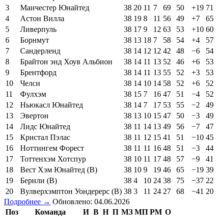
3
Манчестер Юнайтед
38
20
11
7
69
50
+19
71
4
Астон Вилла
38
19
8
11
56
49
+7
65
5
Ливерпуль
38
17
9
12
63
53
+10
60
6
Борнмут
38
13
18
7
58
54
+4
57
7
Сандерленд
38
14
12
12
42
48
−6
54
8
Брайтон энд Хоув Альбион
38
14
11
13
52
46
+6
53
9
Брентфорд
38
14
11
13
55
52
+3
53
10
Челси
38
14
10
14
58
52
+6
52
11
Фулхэм
38
15
7
16
47
51
−4
52
12
Ньюкасл Юнайтед
38
14
7
17
53
55
−2
49
13
Эвертон
38
13
10
15
47
50
−3
49
14
Лидс Юнайтед
38
11
14
13
49
56
−7
47
15
Кристал Пэлас
38
11
12
15
41
51
−10
45
16
Ноттингем Форест
38
11
11
16
48
51
−3
44
17
Тоттенхэм Хотспур
38
10
11
17
48
57
−9
41
18
Вест Хэм Юнайтед (В)
38
10
9
19
46
65
−19
39
19
Бернли (В)
38
4
10
24
38
75
−37
22
20
Вулверхэмптон Уондерерс (В)
38
3
11
24
27
68
−41
20
Подробнее →
Обновлено: 04.06.2026
Поз
Команда
И
В
Н
П
МЗ
МП
РМ
О