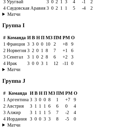
3
Уругвай
3
0
2
1
3
4
-1
2
4
Саудовская Аравия
3
0
2
1
1
5
-4
2
Матчи
Группа I
#
Команда
И
В
Н
П
МЗ
ПМ
РМ
О
1
Франция
3
3
0
0
10
2
+8
9
2
Норвегия
3
2
0
1
8
7
+1
6
3
Сенегал
3
1
0
2
8
6
+2
3
4
Ирак
3
0
0
3
1
12
-11
0
Матчи
Группа J
#
Команда
И
В
Н
П
МЗ
ПМ
РМ
О
1
Аргентина
3
3
0
0
8
1
+7
9
2
Австрия
3
1
1
1
6
6
0
4
3
Алжир
3
1
1
1
5
7
-2
4
4
Иордания
3
0
0
3
3
8
-5
0
Матчи