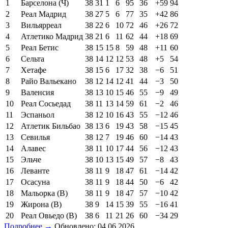
1
Барселона (Ч)
38
31
1
6
95
36
+59
94
2
Реал Мадрид
38
27
5
6
77
35
+42
86
3
Вильярреал
38
22
6
10
72
46
+26
72
4
Атлетико Мадрид
38
21
6
11
62
44
+18
69
5
Реал Бетис
38
15
15
8
59
48
+11
60
6
Сельта
38
14
12
12
53
48
+5
54
7
Хетафе
38
15
6
17
32
38
−6
51
8
Райо Вальекано
38
12
14
12
41
44
−3
50
9
Валенсия
38
13
10
15
46
55
−9
49
10
Реал Сосьедад
38
11
13
14
59
61
−2
46
11
Эспаньол
38
12
10
16
43
55
−12
46
12
Атлетик Бильбао
38
13
6
19
43
58
−15
45
13
Севилья
38
12
7
19
46
60
−14
43
14
Алавес
38
11
10
17
44
56
−12
43
15
Эльче
38
10
13
15
49
57
−8
43
16
Леванте
38
11
9
18
47
61
−14
42
17
Осасуна
38
11
9
18
44
50
−6
42
18
Мальорка (В)
38
11
9
18
47
57
−10
42
19
Жирона (В)
38
9
14
15
39
55
−16
41
20
Реал Овьедо (В)
38
6
11
21
26
60
−34
29
Подробнее →
Обновлено: 04.06.2026