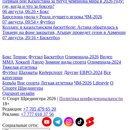
Первый бой Казахстана за титул чемпиона мира в 2026 году:
где, когда и что за боксер?
06 августа, 06:26 • Бокс
Барселона увела у Реала лучшего игрока ЧМ-2026
07 августа, 09:54 • Футбол
Коллапс в казахстанском баскетболе: Астана обратилась к
Токаеву на фоне закрытия, Атырау проведет сезон в Армении
07 августа, 20:16 • Баскетбол
Бокс
Теннис
Футзал
Баскетбол
Олимпиада-2026
Видео
ММА
Хоккей
Дзюдо
Зимние виды спорта
Олимпиада-2024
Тяжелая атлетика
Футбол
Шахматы
Киберспорт
Другие
ЕВРО-2024
Все
категории
Борьба
Вне спорта
Легкая атлетика
ЧМ-2026
Lifestyle
О
Спорте Шредингера
Qazsport онлайн
© Cпорт Шредингера 2026
|
Политика конфиденциальности
18+
Редакция:
+7 705 479 65 20
Реклама:
+7 777 010 37 56
Социальные сети: