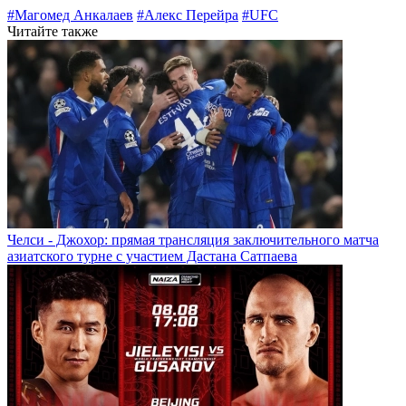
#Магомед Анкалаев
#Алекс Перейра
#UFC
Читайте также
Челси - Джохор: прямая трансляция заключительного матча
азиатского турне с участием Дастана Сатпаева