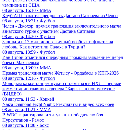
чемпиона из США
08 августа, 16:10 • ММА
Клуб АПЛ захотел арендовать Дастана Сатпаева из Челси
08 августа, 15:21 • Футбол
Челси - Джохор: прямая трансляция заключительного матча
азиатского турне с участием Дастана Сатпаева
08 августа, 14:30 • Футбол
Зарплата в 17 миллионов, личный особняк и фанатская
любовь. Как встретили Салаха в Турции?
08 августа, 13:59 • Футбол
Иан Гэрри отметился очередным громким заявлением перед
боем с Махачевым
08 августа, 13:09 • ММА
Прямая трансляция матча Жетысу - Ордабасы в КПЛ-2026
08 августа, 12:16 • Футбол
Молодым казахстанцам нужно стремиться в НХЛ – первые
комментарии главного тренера "Барыса" в новом сезоне
(ВИДЕО)
08 августа, 11:53 • Хоккей
Naiza Diamond Fight Night: Результаты и видео всех боев
08 августа, 11:21 • ММА
В WBC гарантировали титульник победителю боя
Нурсултанов - Рамос
08 августа, 11:08 • Бокс