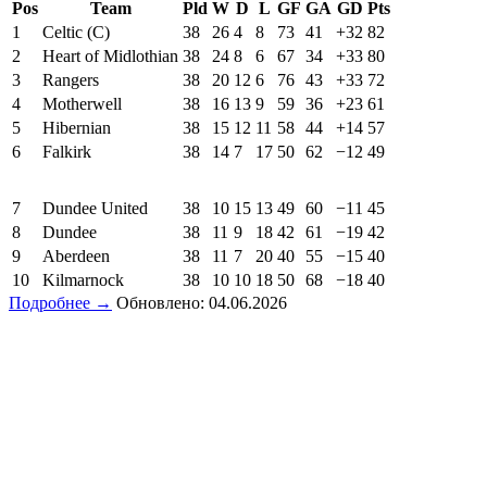
Pos
Team
Pld
W
D
L
GF
GA
GD
Pts
1
Celtic (C)
38
26
4
8
73
41
+32
82
2
Heart of Midlothian
38
24
8
6
67
34
+33
80
3
Rangers
38
20
12
6
76
43
+33
72
4
Motherwell
38
16
13
9
59
36
+23
61
5
Hibernian
38
15
12
11
58
44
+14
57
6
Falkirk
38
14
7
17
50
62
−12
49
7
Dundee United
38
10
15
13
49
60
−11
45
8
Dundee
38
11
9
18
42
61
−19
42
9
Aberdeen
38
11
7
20
40
55
−15
40
10
Kilmarnock
38
10
10
18
50
68
−18
40
Подробнее →
Обновлено: 04.06.2026