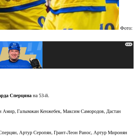
Фото:
арда Сперцяна
на 53-й.
ан Амир, Галымжан Кенжебек, Максим Самородов, Дастан
 Сперцян, Артур Серопян, Грант-Леон Ранос, Артур Миронян