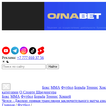
Реклама:
+7 777 010 37 56
Найти
Бокс
ММА
Футбол
Борьба
Теннис
Хок
категории
О Спорте Шредингера
Бокс
ММА
Футбол
Борьба
Теннис
Хоккей
Челси - Джохор: прямая трансляция заключительного матча ази
Главная
/
Футбол
/