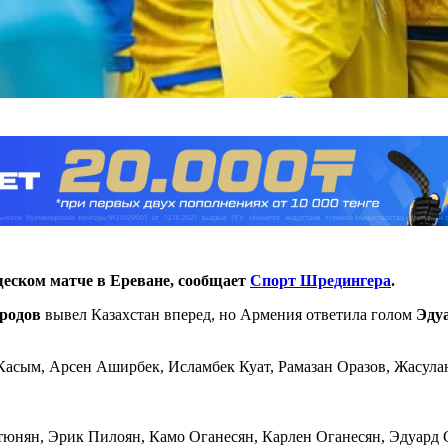
еском матче в Ереване, сообщает
Спорт Шредингера
.
родов
вывел Казахстан вперед, но Армения ответила голом
Эду
Касым, Арсен Аширбек, Исламбек Куат, Рамазан Оразов, Жасул
тюнян, Эрик Пилоян, Камо Оганесян, Карлен Оганесян, Эдуард