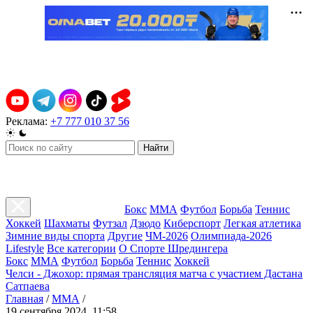
Реклама:
+7 777 010 37 56
Найти
Бокс
ММА
Футбол
Борьба
Теннис
Хоккей
Шахматы
Футзал
Дзюдо
Киберспорт
Легкая атлетика
Зимние виды спорта
Другие
ЧМ-2026
Олимпиада-2026
Lifestyle
Все категории
О Спорте Шредингера
Бокс
ММА
Футбол
Борьба
Теннис
Хоккей
Челси - Джохор: прямая трансляция матча с участием Дастана
Сатпаева
Главная
/
ММА
/
19 сентября 2024, 11:58