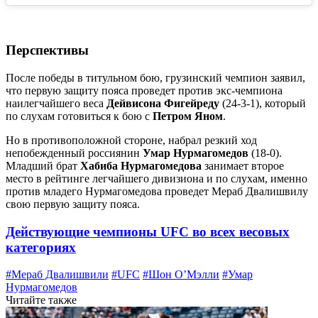
Перспективы
После победы в титульном бою, грузинский чемпион заявил,
что первую защиту пояса проведет против экс-чемпиона
наилегчайшего веса
Дейвисона Фигейреду
(24-3-1), который
по слухам готовиться к бою с
Петром Яном
.
Но в противоположной стороне, набрал резкий ход
непобежденный россиянин
Умар Нурмагомедов
(18-0).
Младший брат
Хабиба Нурмагомедова
занимает второе
место в рейтинге легчайшего дивизиона и по слухам, именно
против младего Нурмагомедова проведет Мераб Двалишвилу
свою первую защиту пояса.
Действующие чемпионы UFC во всех весовых
категориях
#Мераб Двалишвили
#UFC
#Шон О’Мэлли
#Умар
Нурмагомедов
Читайте также