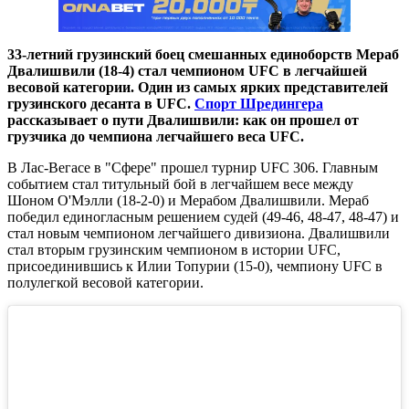
33-летний грузинский боец смешанных единоборств Мераб
Двалишвили (18-4) стал чемпионом UFC в легчайшей
весовой категории. Один из самых ярких представителей
грузинского десанта в UFC.
Спорт Шредингера
рассказывает о пути Двалишвили: как он прошел от
грузчика до чемпиона легчайшего веса UFC.
В Лас-Вегасе в "Сфере" прошел турнир UFC 306. Главным
событием стал титульный бой в легчайшем весе между
Шоном О'Мэлли (18-2-0) и Мерабом Двалишвили. Мераб
победил единогласным решением судей (49-46, 48-47, 48-47) и
стал новым чемпионом легчайшего дивизиона. Двалишвили
стал вторым грузинским чемпионом в истории UFC,
присоединившись к Илии Топурии (15-0), чемпиону UFC в
полулегкой весовой категории.