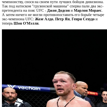
чемпионству, снося на своем пути лучших бойцов дивизиона.
Так под натиском "грузинской машины" сперва пали два экс-
претендента на пояс UFC -
Джон Додсон
и
Марлон Мораес
.
А затем ничего не могли противопоставить его борьбе четыре
экс-чемпиона UFC:
Жозе Алдо
,
Петр Ян
,
Генри Сехудо
и
теперь
Шон О'Мэлли
.