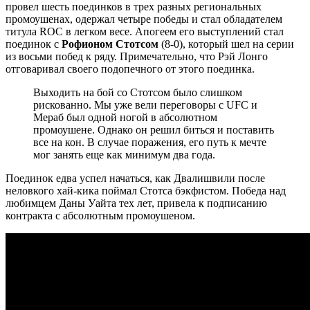
провел шесть поединков в трех разных региональных
промоушенах, одержал четыре победы и стал обладателем
титула ROC в легком весе. Апогеем его выступлений стал
поединок с
Рофионом Стотсом
(8-0), который шел на серии
из восьми побед к ряду. Примечательно, что Рэй Лонго
отговаривал своего подопечного от этого поединка.
Выходить на бой со Стотсом было слишком
рискованно. Мы уже вели переговоры с UFC и
Мераб был одной ногой в абсолютном
промоушене. Однако он решил биться и поставить
все на кон. В случае поражения, его путь к мечте
мог занять еще как минимум два года.
Поединок едва успел начаться, как Двалишвили после
неловкого хай-кика поймал Стотса бэкфистом. Победа над
любимцем Даны Уайта тех лет, привела к подписанию
контракта с абсолютным промоушеном.