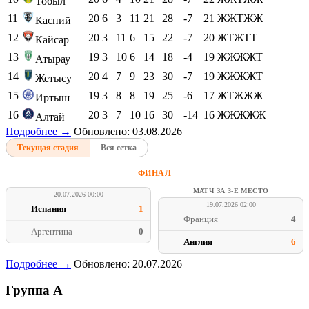
Тобыл
11
20
6
3
11
21
28
-7
21
ЖЖТЖЖ
Каспий
12
20
3
11
6
15
22
-7
20
ЖТЖТТ
Кайсар
13
19
3
10
6
14
18
-4
19
ЖЖЖЖТ
Атырау
14
20
4
7
9
23
30
-7
19
ЖЖЖЖТ
Жетысу
15
19
3
8
8
19
25
-6
17
ЖТЖЖЖ
Иртыш
16
20
3
7
10
16
30
-14
16
ЖЖЖЖЖ
Алтай
Подробнее →
Обновлено: 03.08.2026
Текущая стадия
Вся сетка
ФИНАЛ
МАТЧ ЗА 3-Е МЕСТО
20.07.2026 00:00
19.07.2026 02:00
Испания
1
Франция
4
Аргентина
0
Англия
6
Подробнее →
Обновлено: 20.07.2026
Группа A