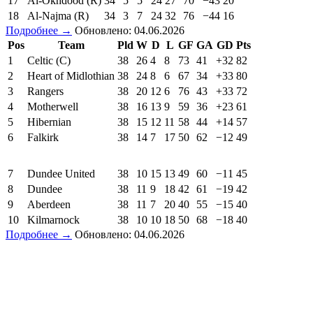
17
Al-Okhdood (R)
34
5
5
24
27
70
−43
20
18
Al-Najma (R)
34
3
7
24
32
76
−44
16
Подробнее →
Обновлено: 04.06.2026
Pos
Team
Pld
W
D
L
GF
GA
GD
Pts
1
Celtic (C)
38
26
4
8
73
41
+32
82
2
Heart of Midlothian
38
24
8
6
67
34
+33
80
3
Rangers
38
20
12
6
76
43
+33
72
4
Motherwell
38
16
13
9
59
36
+23
61
5
Hibernian
38
15
12
11
58
44
+14
57
6
Falkirk
38
14
7
17
50
62
−12
49
7
Dundee United
38
10
15
13
49
60
−11
45
8
Dundee
38
11
9
18
42
61
−19
42
9
Aberdeen
38
11
7
20
40
55
−15
40
10
Kilmarnock
38
10
10
18
50
68
−18
40
Подробнее →
Обновлено: 04.06.2026