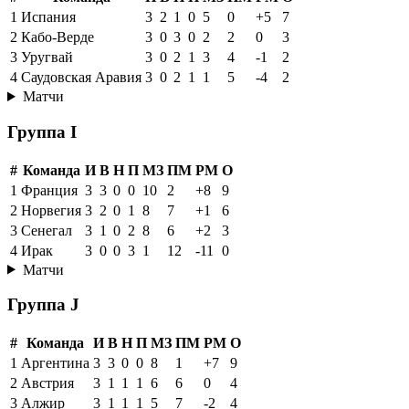
1
Испания
3
2
1
0
5
0
+5
7
2
Кабо-Верде
3
0
3
0
2
2
0
3
3
Уругвай
3
0
2
1
3
4
-1
2
4
Саудовская Аравия
3
0
2
1
1
5
-4
2
Матчи
Группа I
#
Команда
И
В
Н
П
МЗ
ПМ
РМ
О
1
Франция
3
3
0
0
10
2
+8
9
2
Норвегия
3
2
0
1
8
7
+1
6
3
Сенегал
3
1
0
2
8
6
+2
3
4
Ирак
3
0
0
3
1
12
-11
0
Матчи
Группа J
#
Команда
И
В
Н
П
МЗ
ПМ
РМ
О
1
Аргентина
3
3
0
0
8
1
+7
9
2
Австрия
3
1
1
1
6
6
0
4
3
Алжир
3
1
1
1
5
7
-2
4