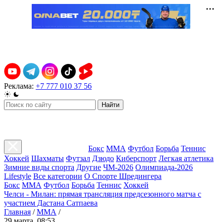
Реклама:
+7 777 010 37 56
Найти
Бокс
ММА
Футбол
Борьба
Теннис
Хоккей
Шахматы
Футзал
Дзюдо
Киберспорт
Легкая атлетика
Зимние виды спорта
Другие
ЧМ-2026
Олимпиада-2026
Lifestyle
Все категории
О Спорте Шредингера
Бокс
ММА
Футбол
Борьба
Теннис
Хоккей
Челси - Милан: прямая трансляция предсезонного матча с
участием Дастана Сатпаева
Главная
/
ММА
/
29 марта, 08:53