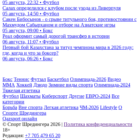
05 августа, 22:32 • Футбол
Салах определился с клубом после ухода из Ливерпуля
05 августа, 14:50 • Футбол
Сакен Бибосынов - о срыве титульного боя, противостоянии с
Махмудом Сабырханом и отборе на Азиатские игры
05 августа, 09:00 • Бокс
Реал оформит самый дорогой трансфер в истории
06 августа, 11:07 • Футбол
Первый бой Казахстана за титул чемпиона мира в 2026 году:
где, когда и что за боксер?
06 августа, 06:26 • Бокс
Бокс
Теннис
Футзал
Баскетбол
Олимпиада-2026
Видео
ММА
Хоккей
Дзюдо
Зимние виды спорта
Олимпиада-2024
Тяжелая атлетика
Футбол
Шахматы
Киберспорт
Другие
ЕВРО-2024
Все
категории
Борьба
Вне спорта
Легкая атлетика
ЧМ-2026
Lifestyle
О
Спорте Шредингера
Qazsport онлайн
© Cпорт Шредингера 2026
|
Политика конфиденциальности
18+
Редакция:
+7 705 479 65 20