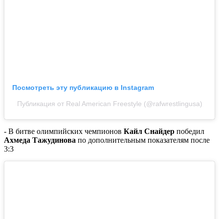
Посмотреть эту публикацию в Instagram
Публикация от Real American Freestyle (@rafwrestlingusa)
- В битве олимпийских чемпионов
Кайл Снайдер
победил
Ахмеда Тажудинова
по дополнительным показателям после
3:3