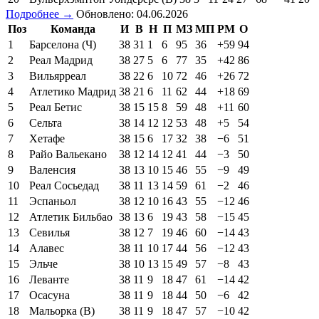
Подробнее →
Обновлено: 04.06.2026
Поз
Команда
И
В
Н
П
МЗ
МП
РМ
О
1
Барселона (Ч)
38
31
1
6
95
36
+59
94
2
Реал Мадрид
38
27
5
6
77
35
+42
86
3
Вильярреал
38
22
6
10
72
46
+26
72
4
Атлетико Мадрид
38
21
6
11
62
44
+18
69
5
Реал Бетис
38
15
15
8
59
48
+11
60
6
Сельта
38
14
12
12
53
48
+5
54
7
Хетафе
38
15
6
17
32
38
−6
51
8
Райо Вальекано
38
12
14
12
41
44
−3
50
9
Валенсия
38
13
10
15
46
55
−9
49
10
Реал Сосьедад
38
11
13
14
59
61
−2
46
11
Эспаньол
38
12
10
16
43
55
−12
46
12
Атлетик Бильбао
38
13
6
19
43
58
−15
45
13
Севилья
38
12
7
19
46
60
−14
43
14
Алавес
38
11
10
17
44
56
−12
43
15
Эльче
38
10
13
15
49
57
−8
43
16
Леванте
38
11
9
18
47
61
−14
42
17
Осасуна
38
11
9
18
44
50
−6
42
18
Мальорка (В)
38
11
9
18
47
57
−10
42