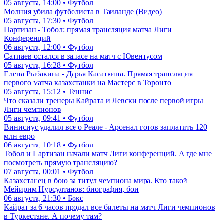
05 августа, 14:00 • Футбол
Молния убила футболиста в Таиланде (Видео)
05 августа, 17:30 • Футбол
Партизан - Тобол: прямая трансляция матча Лиги
Конференций
06 августа, 12:00 • Футбол
Сатпаев остался в запасе на матч с Ювентусом
05 августа, 16:28 • Футбол
Елена Рыбакина - Дарья Касаткина. Прямая трансляция
первого матча казахстанки на Мастерс в Торонто
05 августа, 15:12 • Теннис
Что сказали тренеры Кайрата и Левски после первой игры
Лиги чемпионов
05 августа, 09:41 • Футбол
Винисиус удалил все о Реале - Арсенал готов заплатить 120
млн евро
06 августа, 10:18 • Футбол
Тобол и Партизан начали матч Лиги конференций. А где мне
посмотреть прямую трансляцию?
07 августа, 00:01 • Футбол
Казахстанец в бою за титул чемпиона мира. Кто такой
Мейирим Нурсултанов: биография, бои
06 августа, 21:30 • Бокс
Кайрат за 6 часов продал все билеты на матч Лиги чемпионов
в Туркестане. А почему там?