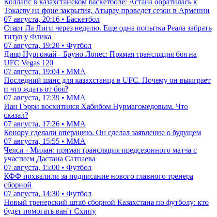
Коллапс в казахстанском баскетболе: Астана обратилась к
Токаеву на фоне закрытия, Атырау проведет сезон в Армении
07 августа, 20:16 • Баскетбол
Старт Ла Лиги через неделю. Еще одна попытка Реала забрать
титул у Флика
07 августа, 19:20 • Футбол
Дияр Нургожай - Бруно Лопес: Прямая трансляция боя на
UFC Vegas 120
07 августа, 19:04 • ММА
Последний шанс для казахстанца в UFC. Почему он выиграет
и что ждать от боя?
07 августа, 17:39 • ММА
Иан Гэрри восхитился Хабибом Нурмагомедовым. Что
сказал?
07 августа, 17:26 • ММА
Конору сделали операцию. Он сделал заявление о будущем
07 августа, 15:55 • ММА
Челси - Милан: прямая трансляция предсезонного матча с
участием Дастана Сатпаева
07 августа, 15:00 • Футбол
КФФ похвалили за подписание нового главного тренера
сборной
07 августа, 14:30 • Футбол
Новый тренерский штаб сборной Казахстана по футболу: кто
будет помогать ван'т Схипу