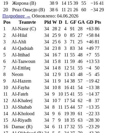
19
Жирона (В)
38
9
14
15
39
55
−16
41
20
Реал Овьедо (В)
38
6
11
21
26
60
−34
29
Подробнее →
Обновлено: 04.06.2026
Pos
Teamvte
Pld
W
D
L
GF
GA
GD
Pts
1
Al-Nassr (C)
34
28
2
4
91
28
+63
86
2
Al-Hilal
34
25
9
0
85
27
+58
84
3
Al-Ahli
34
25
6
3
71
25
+46
81
4
Al-Qadsiah
34
23
8
3
83
34
+49
77
5
Al-Ittihad
34
16
7
11
55
48
+7
55
6
Al-Taawoun
34
15
8
11
59
46
+13
53
7
Al-Ettifaq
34
14
8
12
51
55
−4
50
8
Neom
34
12
9
13
43
48
−5
45
9
Al-Hazem
34
11
9
14
38
57
−19
42
10
Al-Fayha
34
10
8
16
41
54
−13
38
11
Al-Fateh
34
9
10
15
41
55
−14
37
12
Al-Khaleej
34
10
7
17
54
62
−8
37
13
Al-Shabab
34
8
11
15
44
57
−13
35
14
Al-Kholood
34
9
6
19
39
61
−22
33
15
Al-Riyadh
34
7
9
18
35
63
−28
30
16
Damac (R)
34
6
11
17
32
55
−23
29