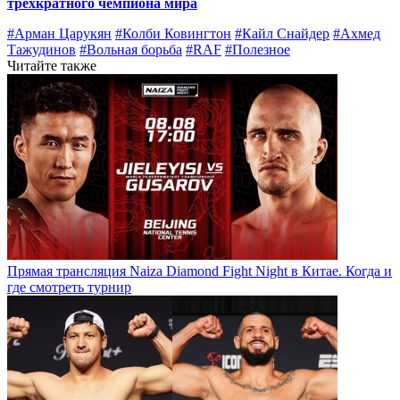
трехкратного чемпиона мира
#Арман Царукян
#Колби Ковингтон
#Кайл Снайдер
#Ахмед
Тажудинов
#Вольная борьба
#RAF
#Полезное
Читайте также
Прямая трансляция Naiza Diamond Fight Night в Китае. Когда и
где смотреть турнир