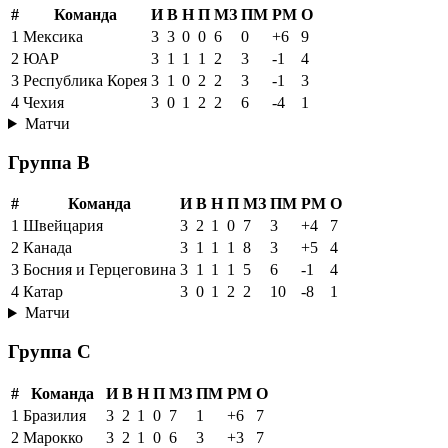
#
Команда
И
В
Н
П
МЗ
ПМ
РМ
О
1
Мексика
3
3
0
0
6
0
+6
9
2
ЮАР
3
1
1
1
2
3
-1
4
3
Республика Корея
3
1
0
2
2
3
-1
3
4
Чехия
3
0
1
2
2
6
-4
1
Матчи
Группа B
#
Команда
И
В
Н
П
МЗ
ПМ
РМ
О
1
Швейцария
3
2
1
0
7
3
+4
7
2
Канада
3
1
1
1
8
3
+5
4
3
Босния и Герцеговина
3
1
1
1
5
6
-1
4
4
Катар
3
0
1
2
2
10
-8
1
Матчи
Группа C
#
Команда
И
В
Н
П
МЗ
ПМ
РМ
О
1
Бразилия
3
2
1
0
7
1
+6
7
2
Марокко
3
2
1
0
6
3
+3
7