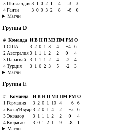
3
Шотландия
3
1
0
2
1
4
-3
3
4
Гаити
3
0
0
3
2
8
-6
0
Матчи
Группа D
#
Команда
И
В
Н
П
МЗ
ПМ
РМ
О
1
США
3
2
0
1
8
4
+4
6
2
Австралия
3
1
1
1
2
2
0
4
3
Парагвай
3
1
1
1
2
4
-2
4
4
Турция
3
1
0
2
3
5
-2
3
Матчи
Группа E
#
Команда
И
В
Н
П
МЗ
ПМ
РМ
О
1
Германия
3
2
0
1
10
4
+6
6
2
Кот-д'Ивуар
3
2
0
1
4
2
+2
6
3
Эквадор
3
1
1
1
2
2
0
4
4
Кюрасао
3
0
1
2
1
9
-8
1
Матчи