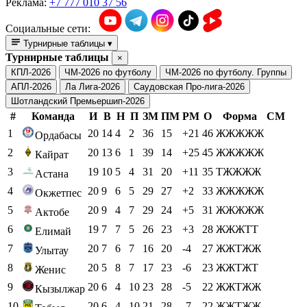
Реклама:
+7 777 010 37 56
Социальные сети:
Турнирные таблицы
▾
Турнирные таблицы
×
КПЛ-2026
ЧМ-2026 по футболу
ЧМ-2026 по футболу. Группы
АПЛ-2026
Ла Лига-2026
Саудовская Про-лига-2026
Шотландский Премьершип-2026
#
Команда
И
В
Н
П
ЗМ
ПМ
РМ
О
Форма
СМ
1
20
14
4
2
36
15
+21
46
ЖЖЖЖЖ
Ордабасы
2
20
13
6
1
39
14
+25
45
ЖЖЖЖЖ
Кайрат
3
19
10
5
4
31
20
+11
35
ТЖЖЖЖ
Астана
4
20
9
6
5
29
27
+2
33
ЖЖЖЖЖ
Окжетпес
5
20
9
4
7
29
24
+5
31
ЖЖЖЖЖ
Актобе
6
19
7
7
5
26
23
+3
28
ЖЖЖТТ
Елимай
7
20
7
6
7
16
20
-4
27
ЖЖТЖЖ
Улытау
8
20
5
8
7
17
23
-6
23
ЖЖТЖТ
Женис
9
20
6
4
10
23
28
-5
22
ЖЖТЖЖ
Кызылжар
10
20
6
4
10
21
28
-7
22
ЖЖТЖЖ