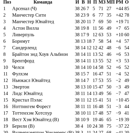
Поз
Команда
И
В
Н
П
МЗ
МП
РМ
О
1
Арсенал (Ч)
38
26
7
5
71
27
+44
85
2
Манчестер Сити
38
23
9
6
77
35
+42
78
3
Манчестер Юнайтед
38
20
11
7
69
50
+19
71
4
Астон Вилла
38
19
8
11
56
49
+7
65
5
Ливерпуль
38
17
9
12
63
53
+10
60
6
Борнмут
38
13
18
7
58
54
+4
57
7
Сандерленд
38
14
12
12
42
48
−6
54
8
Брайтон энд Хоув Альбион
38
14
11
13
52
46
+6
53
9
Брентфорд
38
14
11
13
55
52
+3
53
10
Челси
38
14
10
14
58
52
+6
52
11
Фулхэм
38
15
7
16
47
51
−4
52
12
Ньюкасл Юнайтед
38
14
7
17
53
55
−2
49
13
Эвертон
38
13
10
15
47
50
−3
49
14
Лидс Юнайтед
38
11
14
13
49
56
−7
47
15
Кристал Пэлас
38
11
12
15
41
51
−10
45
16
Ноттингем Форест
38
11
11
16
48
51
−3
44
17
Тоттенхэм Хотспур
38
10
11
17
48
57
−9
41
18
Вест Хэм Юнайтед (В)
38
10
9
19
46
65
−19
39
19
Бернли (В)
38
4
10
24
38
75
−37
22
20
Вулверхэмптон Уондерерс (В)
38
3
11
24
27
68
−41
20