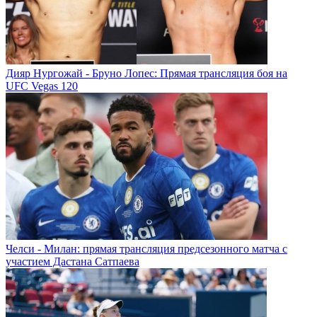
Дияр Нургожай - Бруно Лопес: Прямая трансляция боя на
UFC Vegas 120
Челси - Милан: прямая трансляция предсезонного матча с
участием Дастана Сатпаева