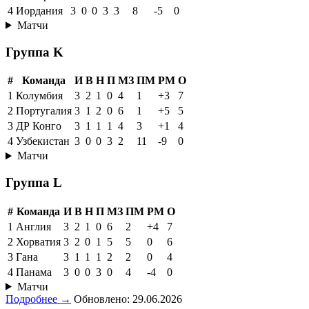
4
Иордания
3
0
0
3
3
8
-5
0
Матчи
Группа K
#
Команда
И
В
Н
П
МЗ
ПМ
РМ
О
1
Колумбия
3
2
1
0
4
1
+3
7
2
Португалия
3
1
2
0
6
1
+5
5
3
ДР Конго
3
1
1
1
4
3
+1
4
4
Узбекистан
3
0
0
3
2
11
-9
0
Матчи
Группа L
#
Команда
И
В
Н
П
МЗ
ПМ
РМ
О
1
Англия
3
2
1
0
6
2
+4
7
2
Хорватия
3
2
0
1
5
5
0
6
3
Гана
3
1
1
1
2
2
0
4
4
Панама
3
0
0
3
0
4
-4
0
Матчи
Подробнее →
Обновлено: 29.06.2026