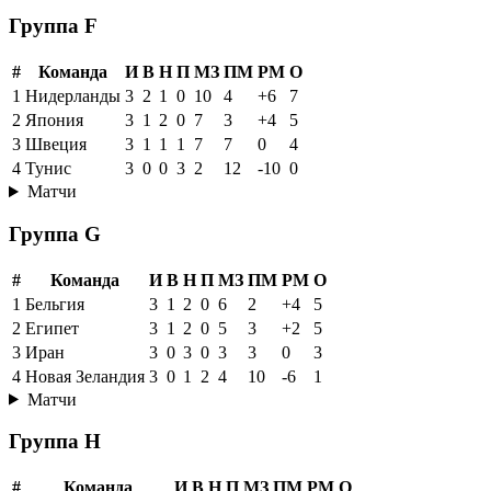
Группа F
#
Команда
И
В
Н
П
МЗ
ПМ
РМ
О
1
Нидерланды
3
2
1
0
10
4
+6
7
2
Япония
3
1
2
0
7
3
+4
5
3
Швеция
3
1
1
1
7
7
0
4
4
Тунис
3
0
0
3
2
12
-10
0
Матчи
Группа G
#
Команда
И
В
Н
П
МЗ
ПМ
РМ
О
1
Бельгия
3
1
2
0
6
2
+4
5
2
Египет
3
1
2
0
5
3
+2
5
3
Иран
3
0
3
0
3
3
0
3
4
Новая Зеландия
3
0
1
2
4
10
-6
1
Матчи
Группа H
#
Команда
И
В
Н
П
МЗ
ПМ
РМ
О