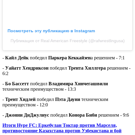
Посмотреть эту публикацию в Instagram
Публикация от Real American Freestyle (@rafwrestlingusa)
-
Кайл Дейк
победил
Паркера Кеккайзен
а решением - 7:1
-
Уайатт Хендриксон
победил
Трента Хиллгера
решением -
6:2
-
Бо Бассетт
победил
Владимира Хинчегашвили
техническим преимуществом - 13:3
-
Трент Хидлей
победил
Пэта Дауни
техническим
преимуществом - 12:0
-
Джонни ДиДжулиус
победил
Конора Биби
решением - 9:6
Итоги Hype FC: Еркебулан Токтар против Марселя,
противостояние Казахстана против Узбекистана и бой