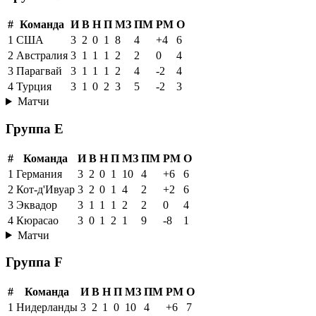
#
Команда
И
В
Н
П
МЗ
ПМ
РМ
О
1
США
3
2
0
1
8
4
+4
6
2
Австралия
3
1
1
1
2
2
0
4
3
Парагвай
3
1
1
1
2
4
-2
4
4
Турция
3
1
0
2
3
5
-2
3
Матчи
Группа E
#
Команда
И
В
Н
П
МЗ
ПМ
РМ
О
1
Германия
3
2
0
1
10
4
+6
6
2
Кот-д'Ивуар
3
2
0
1
4
2
+2
6
3
Эквадор
3
1
1
1
2
2
0
4
4
Кюрасао
3
0
1
2
1
9
-8
1
Матчи
Группа F
#
Команда
И
В
Н
П
МЗ
ПМ
РМ
О
1
Нидерланды
3
2
1
0
10
4
+6
7