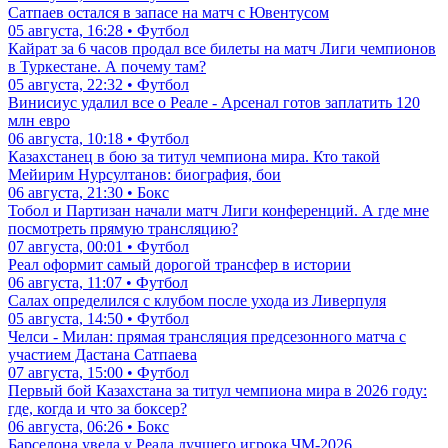
Сатпаев остался в запасе на матч с Ювентусом
05 августа, 16:28 • Футбол
Кайрат за 6 часов продал все билеты на матч Лиги чемпионов
в Туркестане. А почему там?
05 августа, 22:32 • Футбол
Винисиус удалил все о Реале - Арсенал готов заплатить 120
млн евро
06 августа, 10:18 • Футбол
Казахстанец в бою за титул чемпиона мира. Кто такой
Мейирим Нурсултанов: биография, бои
06 августа, 21:30 • Бокс
Тобол и Партизан начали матч Лиги конференций. А где мне
посмотреть прямую трансляцию?
07 августа, 00:01 • Футбол
Реал оформит самый дорогой трансфер в истории
06 августа, 11:07 • Футбол
Салах определился с клубом после ухода из Ливерпуля
05 августа, 14:50 • Футбол
Челси - Милан: прямая трансляция предсезонного матча с
участием Дастана Сатпаева
07 августа, 15:00 • Футбол
Первый бой Казахстана за титул чемпиона мира в 2026 году:
где, когда и что за боксер?
06 августа, 06:26 • Бокс
Барселона увела у Реала лучшего игрока ЧМ-2026