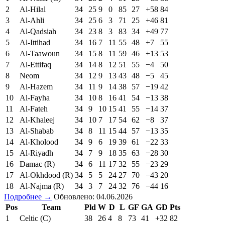
2
Al-Hilal
34
25
9
0
85
27
+58
84
3
Al-Ahli
34
25
6
3
71
25
+46
81
4
Al-Qadsiah
34
23
8
3
83
34
+49
77
5
Al-Ittihad
34
16
7
11
55
48
+7
55
6
Al-Taawoun
34
15
8
11
59
46
+13
53
7
Al-Ettifaq
34
14
8
12
51
55
−4
50
8
Neom
34
12
9
13
43
48
−5
45
9
Al-Hazem
34
11
9
14
38
57
−19
42
10
Al-Fayha
34
10
8
16
41
54
−13
38
11
Al-Fateh
34
9
10
15
41
55
−14
37
12
Al-Khaleej
34
10
7
17
54
62
−8
37
13
Al-Shabab
34
8
11
15
44
57
−13
35
14
Al-Kholood
34
9
6
19
39
61
−22
33
15
Al-Riyadh
34
7
9
18
35
63
−28
30
16
Damac (R)
34
6
11
17
32
55
−23
29
17
Al-Okhdood (R)
34
5
5
24
27
70
−43
20
18
Al-Najma (R)
34
3
7
24
32
76
−44
16
Подробнее →
Обновлено: 04.06.2026
Pos
Team
Pld
W
D
L
GF
GA
GD
Pts
1
Celtic (C)
38
26
4
8
73
41
+32
82