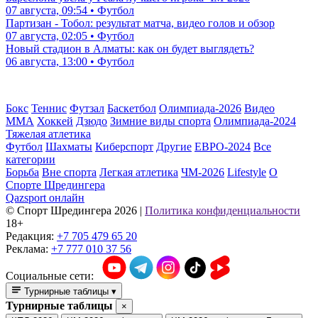
07 августа, 09:54 • Футбол
Партизан - Тобол: результат матча, видео голов и обзор
07 августа, 02:05 • Футбол
Новый стадион в Алматы: как он будет выглядеть?
06 августа, 13:00 • Футбол
Бокс
Теннис
Футзал
Баскетбол
Олимпиада-2026
Видео
ММА
Хоккей
Дзюдо
Зимние виды спорта
Олимпиада-2024
Тяжелая атлетика
Футбол
Шахматы
Киберспорт
Другие
ЕВРО-2024
Все
категории
Борьба
Вне спорта
Легкая атлетика
ЧМ-2026
Lifestyle
О
Спорте Шредингера
Qazsport онлайн
© Cпорт Шредингера 2026
|
Политика конфиденциальности
18+
Редакция:
+7 705 479 65 20
Реклама:
+7 777 010 37 56
Социальные сети:
Турнирные таблицы
▾
Турнирные таблицы
×