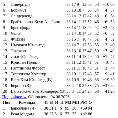
5
Ливерпуль
38
17
9
12
63
53
+10
60
6
Борнмут
38
13
18
7
58
54
+4
57
7
Сандерленд
38
14
12
12
42
48
−6
54
8
Брайтон энд Хоув Альбион
38
14
11
13
52
46
+6
53
9
Брентфорд
38
14
11
13
55
52
+3
53
10
Челси
38
14
10
14
58
52
+6
52
11
Фулхэм
38
15
7
16
47
51
−4
52
12
Ньюкасл Юнайтед
38
14
7
17
53
55
−2
49
13
Эвертон
38
13
10
15
47
50
−3
49
14
Лидс Юнайтед
38
11
14
13
49
56
−7
47
15
Кристал Пэлас
38
11
12
15
41
51
−10
45
16
Ноттингем Форест
38
11
11
16
48
51
−3
44
17
Тоттенхэм Хотспур
38
10
11
17
48
57
−9
41
18
Вест Хэм Юнайтед (В)
38
10
9
19
46
65
−19
39
19
Бернли (В)
38
4
10
24
38
75
−37
22
20
Вулверхэмптон Уондерерс (В)
38
3
11
24
27
68
−41
20
Подробнее →
Обновлено: 04.06.2026
Поз
Команда
И
В
Н
П
МЗ
МП
РМ
О
1
Барселона (Ч)
38
31
1
6
95
36
+59
94
2
Реал Мадрид
38
27
5
6
77
35
+42
86