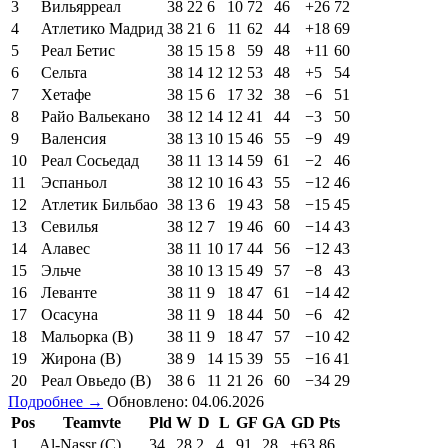
3
Вильярреал
38
22
6
10
72
46
+26
72
4
Атлетико Мадрид
38
21
6
11
62
44
+18
69
5
Реал Бетис
38
15
15
8
59
48
+11
60
6
Сельта
38
14
12
12
53
48
+5
54
7
Хетафе
38
15
6
17
32
38
−6
51
8
Райо Вальекано
38
12
14
12
41
44
−3
50
9
Валенсия
38
13
10
15
46
55
−9
49
10
Реал Сосьедад
38
11
13
14
59
61
−2
46
11
Эспаньол
38
12
10
16
43
55
−12
46
12
Атлетик Бильбао
38
13
6
19
43
58
−15
45
13
Севилья
38
12
7
19
46
60
−14
43
14
Алавес
38
11
10
17
44
56
−12
43
15
Эльче
38
10
13
15
49
57
−8
43
16
Леванте
38
11
9
18
47
61
−14
42
17
Осасуна
38
11
9
18
44
50
−6
42
18
Мальорка (В)
38
11
9
18
47
57
−10
42
19
Жирона (В)
38
9
14
15
39
55
−16
41
20
Реал Овьедо (В)
38
6
11
21
26
60
−34
29
Подробнее →
Обновлено: 04.06.2026
Pos
Teamvte
Pld
W
D
L
GF
GA
GD
Pts
1
Al-Nassr (C)
34
28
2
4
91
28
+63
86