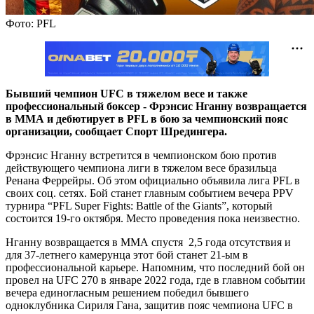
Фото: PFL
Бывший чемпион UFC в тяжелом весе и также
профессиональный боксер - Фрэнсис Нганну возвращается
в ММА и дебютирует в PFL в бою за чемпионский пояс
организации, сообщает Спорт Шредингера.
Фрэнсис Нганну встретится в чемпионском бою против
действующего чемпиона лиги в тяжелом весе бразильца
Ренана Феррейры. Об этом официально объявила лига PFL в
своих соц. сетях. Бой станет главным событием вечера PPV
турнира “PFL Super Fights: Battle of the Giants”, который
состоится 19-го октября. Место проведения пока неизвестно.
Нганну возвращается в ММА спустя
2,5 года отсутствия и
для 37-летнего камерунца этот бой станет 21-ым в
профессиональной карьере. Напомним, что последний бой он
провел на UFC 270 в январе 2022 года, где в главном событии
вечера единогласным решением победил бывшего
одноклубника Сириля Гана, защитив пояс чемпиона UFC в