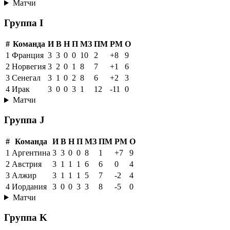
Матчи
Группа I
#
Команда
И
В
Н
П
МЗ
ПМ
РМ
О
1
Франция
3
3
0
0
10
2
+8
9
2
Норвегия
3
2
0
1
8
7
+1
6
3
Сенегал
3
1
0
2
8
6
+2
3
4
Ирак
3
0
0
3
1
12
-11
0
Матчи
Группа J
#
Команда
И
В
Н
П
МЗ
ПМ
РМ
О
1
Аргентина
3
3
0
0
8
1
+7
9
2
Австрия
3
1
1
1
6
6
0
4
3
Алжир
3
1
1
1
5
7
-2
4
4
Иордания
3
0
0
3
3
8
-5
0
Матчи
Группа K