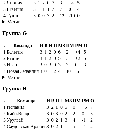
2
Япония
3
1
2
0
7
3
+4
5
3
Швеция
3
1
1
1
7
7
0
4
4
Тунис
3
0
0
3
2
12
-10
0
Матчи
Группа G
#
Команда
И
В
Н
П
МЗ
ПМ
РМ
О
1
Бельгия
3
1
2
0
6
2
+4
5
2
Египет
3
1
2
0
5
3
+2
5
3
Иран
3
0
3
0
3
3
0
3
4
Новая Зеландия
3
0
1
2
4
10
-6
1
Матчи
Группа H
#
Команда
И
В
Н
П
МЗ
ПМ
РМ
О
1
Испания
3
2
1
0
5
0
+5
7
2
Кабо-Верде
3
0
3
0
2
2
0
3
3
Уругвай
3
0
2
1
3
4
-1
2
4
Саудовская Аравия
3
0
2
1
1
5
-4
2