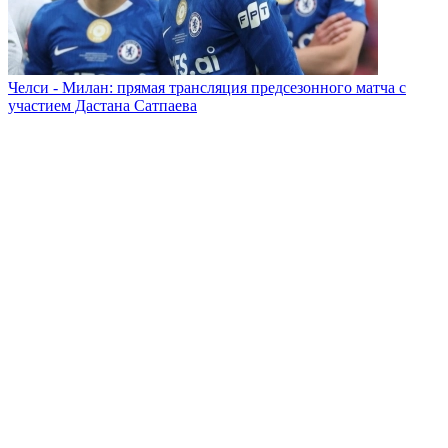
Челси - Милан: прямая трансляция предсезонного матча с
участием Дастана Сатпаева