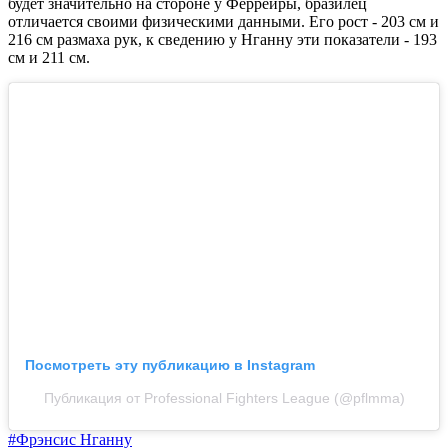
будет значительно на стороне у Феррейры, бразилец
отличается своими физическими данными. Его рост - 203 см и
216 см размаха рук, к сведению у Нганну эти показатели - 193
см и 211 см.
Посмотреть эту публикацию в Instagram
Публикация от Professional Fighters League (@pflmma)
#Фрэнсис Нганну