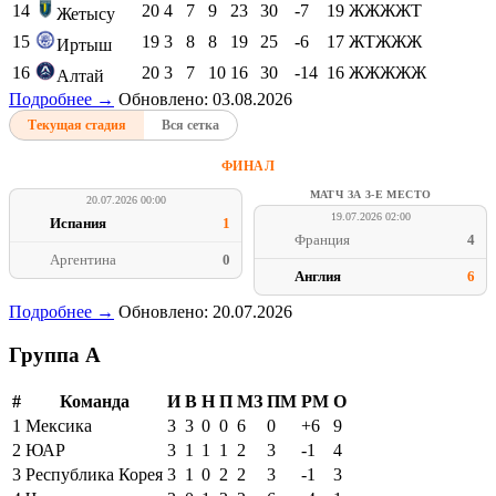
14
20
4
7
9
23
30
-7
19
ЖЖЖЖТ
Жетысу
15
19
3
8
8
19
25
-6
17
ЖТЖЖЖ
Иртыш
16
20
3
7
10
16
30
-14
16
ЖЖЖЖЖ
Алтай
Подробнее →
Обновлено: 03.08.2026
Текущая стадия
Вся сетка
ФИНАЛ
МАТЧ ЗА 3-Е МЕСТО
20.07.2026 00:00
19.07.2026 02:00
Испания
1
Франция
4
Аргентина
0
Англия
6
Подробнее →
Обновлено: 20.07.2026
Группа A
#
Команда
И
В
Н
П
МЗ
ПМ
РМ
О
1
Мексика
3
3
0
0
6
0
+6
9
2
ЮАР
3
1
1
1
2
3
-1
4
3
Республика Корея
3
1
0
2
2
3
-1
3