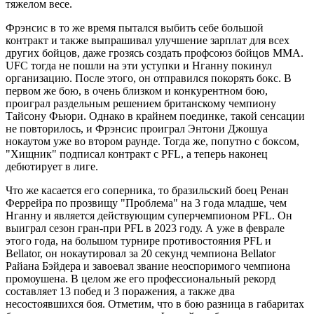
тяжелом весе.
Фрэнсис в то же время пытался выбить себе большой
контракт и также выпрашивал улучшение зарплат для всех
других бойцов, даже грозясь создать профсоюз бойцов ММА.
UFC тогда не пошли на эти уступки и Нганну покинул
организацию. После этого, он отправился покорять бокс. В
первом же бою, в очень близком и конкурентном бою,
проиграл раздельным решением британскому чемпиону
Тайсону Фьюри. Однако в крайнем поединке, такой сенсации
не повторилось, и Фрэнсис проиграл Энтони Джошуа
нокаутом уже во втором раунде. Тогда же, попутно с боксом,
"Хищник" подписал контракт с PFL, а теперь наконец
дебютирует в лиге.
Что же касается его соперника, то бразильский боец Ренан
Феррейра по прозвищу "Проблема" на 3 года младше, чем
Нганну и является действующим суперчемпионом PFL. Он
выиграл сезон гран-при PFL в 2023 году. А уже в феврале
этого года, на большом турнире противостояния PFL и
Bellator, он нокаутировал за 20 секунд чемпиона Bellator
Райана Бэйдера и завоевал звание неоспоримого чемпиона
промоушена. В целом же его профессиональный рекорд
составляет 13 побед и 3 поражения, а также два
несостоявшихся боя. Отметим, что в бою разница в габаритах