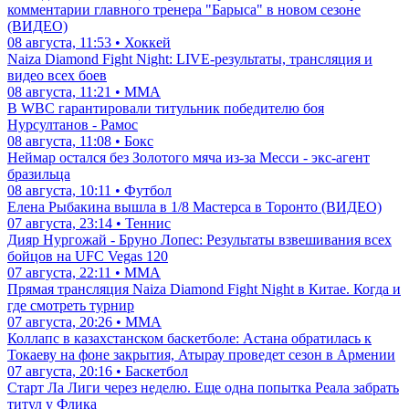
комментарии главного тренера "Барыса" в новом сезоне
(ВИДЕО)
08 августа, 11:53 • Хоккей
Naiza Diamond Fight Night: LIVE-результаты, трансляция и
видео всех боев
08 августа, 11:21 • ММА
В WBC гарантировали титульник победителю боя
Нурсултанов - Рамос
08 августа, 11:08 • Бокс
Неймар остался без Золотого мяча из-за Месси - экс-агент
бразильца
08 августа, 10:11 • Футбол
Елена Рыбакина вышла в 1/8 Мастерса в Торонто (ВИДЕО)
07 августа, 23:14 • Теннис
Дияр Нургожай - Бруно Лопес: Результаты взвешивания всех
бойцов на UFC Vegas 120
07 августа, 22:11 • ММА
Прямая трансляция Naiza Diamond Fight Night в Китае. Когда и
где смотреть турнир
07 августа, 20:26 • ММА
Коллапс в казахстанском баскетболе: Астана обратилась к
Токаеву на фоне закрытия, Атырау проведет сезон в Армении
07 августа, 20:16 • Баскетбол
Старт Ла Лиги через неделю. Еще одна попытка Реала забрать
титул у Флика