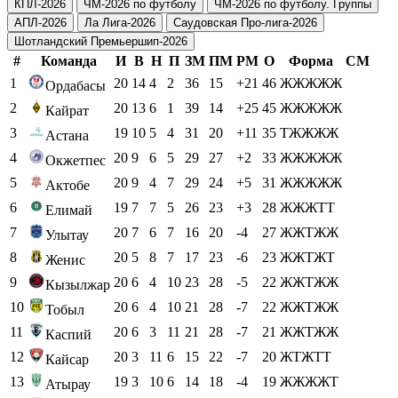
КПЛ-2026
ЧМ-2026 по футболу
ЧМ-2026 по футболу. Группы
АПЛ-2026
Ла Лига-2026
Саудовская Про-лига-2026
Шотландский Премьершип-2026
#
Команда
И
В
Н
П
ЗМ
ПМ
РМ
О
Форма
СМ
1
20
14
4
2
36
15
+21
46
ЖЖЖЖЖ
Ордабасы
2
20
13
6
1
39
14
+25
45
ЖЖЖЖЖ
Кайрат
3
19
10
5
4
31
20
+11
35
ТЖЖЖЖ
Астана
4
20
9
6
5
29
27
+2
33
ЖЖЖЖЖ
Окжетпес
5
20
9
4
7
29
24
+5
31
ЖЖЖЖЖ
Актобе
6
19
7
7
5
26
23
+3
28
ЖЖЖТТ
Елимай
7
20
7
6
7
16
20
-4
27
ЖЖТЖЖ
Улытау
8
20
5
8
7
17
23
-6
23
ЖЖТЖТ
Женис
9
20
6
4
10
23
28
-5
22
ЖЖТЖЖ
Кызылжар
10
20
6
4
10
21
28
-7
22
ЖЖТЖЖ
Тобыл
11
20
6
3
11
21
28
-7
21
ЖЖТЖЖ
Каспий
12
20
3
11
6
15
22
-7
20
ЖТЖТТ
Кайсар
13
19
3
10
6
14
18
-4
19
ЖЖЖЖТ
Атырау