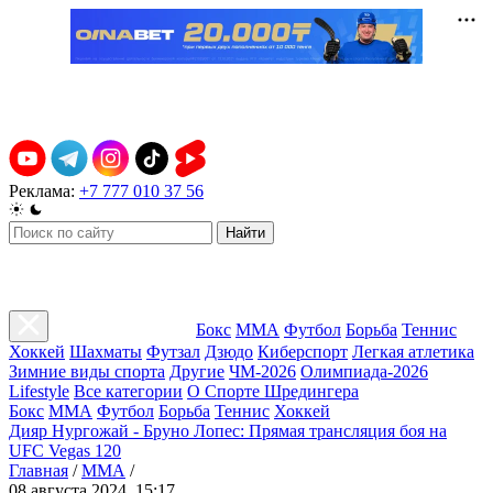
Реклама:
+7 777 010 37 56
Найти
Бокс
ММА
Футбол
Борьба
Теннис
Хоккей
Шахматы
Футзал
Дзюдо
Киберспорт
Легкая атлетика
Зимние виды спорта
Другие
ЧМ-2026
Олимпиада-2026
Lifestyle
Все категории
О Спорте Шредингера
Бокс
ММА
Футбол
Борьба
Теннис
Хоккей
Дияр Нургожай - Бруно Лопес: Прямая трансляция боя на
UFC Vegas 120
Главная
/
ММА
/
08 августа 2024, 15:17