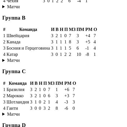
4
Чехия
3
0
1
2
2
6
-4
1
Матчи
Группа B
#
Команда
И
В
Н
П
МЗ
ПМ
РМ
О
1
Швейцария
3
2
1
0
7
3
+4
7
2
Канада
3
1
1
1
8
3
+5
4
3
Босния и Герцеговина
3
1
1
1
5
6
-1
4
4
Катар
3
0
1
2
2
10
-8
1
Матчи
Группа C
#
Команда
И
В
Н
П
МЗ
ПМ
РМ
О
1
Бразилия
3
2
1
0
7
1
+6
7
2
Марокко
3
2
1
0
6
3
+3
7
3
Шотландия
3
1
0
2
1
4
-3
3
4
Гаити
3
0
0
3
2
8
-6
0
Матчи
Группа D