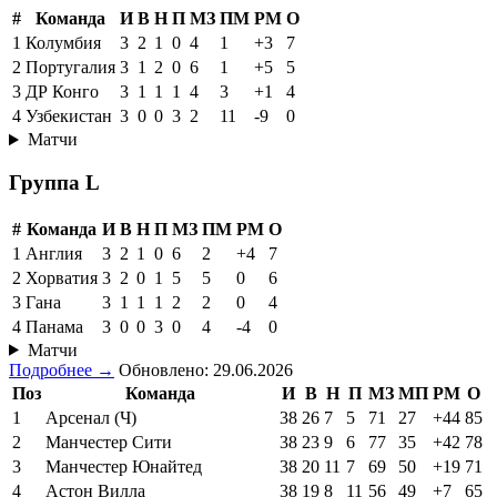
#
Команда
И
В
Н
П
МЗ
ПМ
РМ
О
1
Колумбия
3
2
1
0
4
1
+3
7
2
Португалия
3
1
2
0
6
1
+5
5
3
ДР Конго
3
1
1
1
4
3
+1
4
4
Узбекистан
3
0
0
3
2
11
-9
0
Матчи
Группа L
#
Команда
И
В
Н
П
МЗ
ПМ
РМ
О
1
Англия
3
2
1
0
6
2
+4
7
2
Хорватия
3
2
0
1
5
5
0
6
3
Гана
3
1
1
1
2
2
0
4
4
Панама
3
0
0
3
0
4
-4
0
Матчи
Подробнее →
Обновлено: 29.06.2026
Поз
Команда
И
В
Н
П
МЗ
МП
РМ
О
1
Арсенал (Ч)
38
26
7
5
71
27
+44
85
2
Манчестер Сити
38
23
9
6
77
35
+42
78
3
Манчестер Юнайтед
38
20
11
7
69
50
+19
71
4
Астон Вилла
38
19
8
11
56
49
+7
65