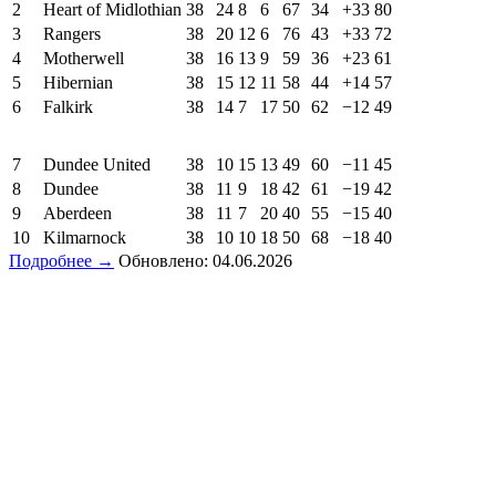
2
Heart of Midlothian
38
24
8
6
67
34
+33
80
3
Rangers
38
20
12
6
76
43
+33
72
4
Motherwell
38
16
13
9
59
36
+23
61
5
Hibernian
38
15
12
11
58
44
+14
57
6
Falkirk
38
14
7
17
50
62
−12
49
7
Dundee United
38
10
15
13
49
60
−11
45
8
Dundee
38
11
9
18
42
61
−19
42
9
Aberdeen
38
11
7
20
40
55
−15
40
10
Kilmarnock
38
10
10
18
50
68
−18
40
Подробнее →
Обновлено: 04.06.2026