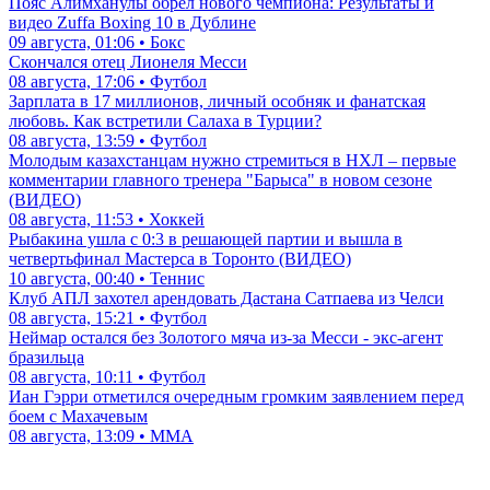
Пояс Алимханулы обрел нового чемпиона: Результаты и
видео Zuffa Boxing 10 в Дублине
09 августа, 01:06 • Бокс
Скончался отец Лионеля Месси
08 августа, 17:06 • Футбол
Зарплата в 17 миллионов, личный особняк и фанатская
любовь. Как встретили Салаха в Турции?
08 августа, 13:59 • Футбол
Молодым казахстанцам нужно стремиться в НХЛ – первые
комментарии главного тренера "Барыса" в новом сезоне
(ВИДЕО)
08 августа, 11:53 • Хоккей
Рыбакина ушла с 0:3 в решающей партии и вышла в
четвертьфинал Мастерса в Торонто (ВИДЕО)
10 августа, 00:40 • Теннис
Клуб АПЛ захотел арендовать Дастана Сатпаева из Челси
08 августа, 15:21 • Футбол
Неймар остался без Золотого мяча из-за Месси - экс-агент
бразильца
08 августа, 10:11 • Футбол
Иан Гэрри отметился очередным громким заявлением перед
боем с Махачевым
08 августа, 13:09 • ММА