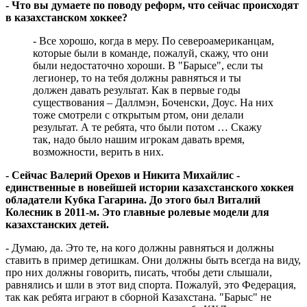
- Что вы думаете по поводу реформ, что сейчас происходят
в казахстанском хоккее?
- Все хорошо, когда в меру. По североамериканцам,
которые были в команде, пожалуй, скажу, что они
были недостаточно хороши. В "Барысе", если ты
легионер, то на тебя должны равняться и ты
должен давать результат. Как в первые годы
существования – Даллмэн, Боченски, Доус. На них
тоже смотрели с открытым ртом, они делали
результат. А те ребята, что были потом … Скажу
так, надо было нашим игрокам давать время,
возможности, верить в них.
- Сейчас Валерий Орехов и Никита Михайлис -
единственные в новейшей истории казахстанского хоккея
обладатели Кубка Гагарина. До этого был Виталий
Колесник в 2011-м. Это главные ролевые модели для
казахстанских детей.
- Думаю, да. Это те, на кого должны равняться и должны
ставить в пример детишкам. Они должны быть всегда на виду,
про них должны говорить, писать, чтобы дети слышали,
равнялись и шли в этот вид спорта. Пожалуй, это Федерация,
так как ребята играют в сборной Казахстана. "Барыс" не