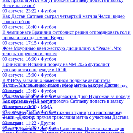
Как правила АПЛ могут помочь Сатпаеву попасть в заявку
Челси на сезон?
09 августа, 23:22 • Футбол
Как Дастан Сатпаев сыграл четвертый матч за Челси: видео
голов и обзор
09 августа, 18:40 • Футбол
В чемпионате Бразилии футболист решил отпраздновать гол и
провалился под землю. Видео
09 августа, 17:15 • Футбол
Жозе Моуринью ввел жесткую дисциплину в "Реале". Что
теперь запрещено игрокам
09 августа, 16:00 • Футбол
Принесший Испании победу на ЧМ-2026 футболист
договорился о переходе в ПСЖ
09 августа, 15:00 • Футбол
В ФИФА заявили о намеренном подрыве авторитета
Челси - Милан: видео голов, обзор матча, как там Дастан
Инфантино. Выборы нового президента пройдут в 2027 году
Сатпаев?
09 августа, 13:49 • Футбол
08 августа, 18:49 • Футбол
Сколько миллионов тенге заработал Дияр Нургожай за победу
Как правила АПЛ могут помочь Сатпаеву попасть в заявку
нокаутом на турнире UFC
Челси на сезон?
09 августа, 12:30 • ММА
09 августа, 23:22 • Футбол
Казахстанец выиграл престижный турнир по настольному
Челси - Джохор: прямая трансляция матча с участием Дастана
теннису в США
Сатпаева
09 августа, 11:22 • Другие
08 августа, 14:30 • Футбол
Елена Рыбакина - Людмила Самсонова. Прямая трансляция