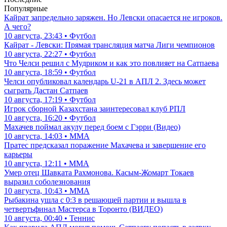
Популярные
Кайрат запредельно заряжен. Но Левски опасается не игроков.
А чего?
10 августа, 23:43 • Футбол
Кайрат - Левски: Прямая трансляция матча Лиги чемпионов
10 августа, 22:27 • Футбол
Что Челси решил с Мудриком и как это повлияет на Сатпаева
10 августа, 18:59 • Футбол
Челси опубликовал календарь U-21 в АПЛ 2. Здесь может
сыграть Дастан Сатпаев
10 августа, 17:19 • Футбол
Игрок сборной Казахстана заинтересовал клуб РПЛ
10 августа, 16:20 • Футбол
Махачев поймал акулу перед боем с Гэрри (Видео)
10 августа, 14:03 • ММА
Пратес предсказал поражение Махачева и завершение его
карьеры
10 августа, 12:11 • ММА
Умер отец Шавката Рахмонова. Касым-Жомарт Токаев
выразил соболезнования
10 августа, 10:43 • ММА
Рыбакина ушла с 0:3 в решающей партии и вышла в
четвертьфинал Мастерса в Торонто (ВИДЕО)
10 августа, 00:40 • Теннис