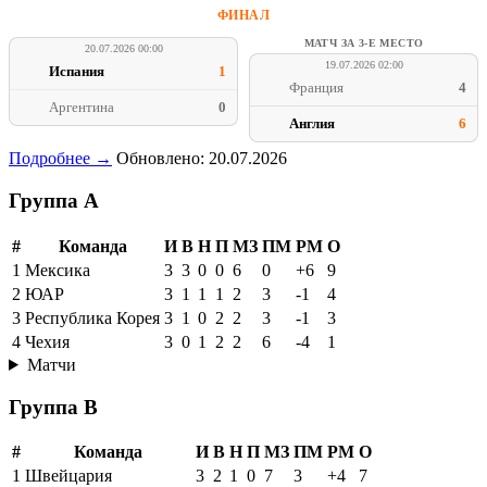
ФИНАЛ
МАТЧ ЗА 3-Е МЕСТО
20.07.2026 00:00
19.07.2026 02:00
Испания
1
Франция
4
Аргентина
0
Англия
6
Подробнее →
Обновлено: 20.07.2026
Группа A
#
Команда
И
В
Н
П
МЗ
ПМ
РМ
О
1
Мексика
3
3
0
0
6
0
+6
9
2
ЮАР
3
1
1
1
2
3
-1
4
3
Республика Корея
3
1
0
2
2
3
-1
3
4
Чехия
3
0
1
2
2
6
-4
1
Матчи
Группа B
#
Команда
И
В
Н
П
МЗ
ПМ
РМ
О
1
Швейцария
3
2
1
0
7
3
+4
7