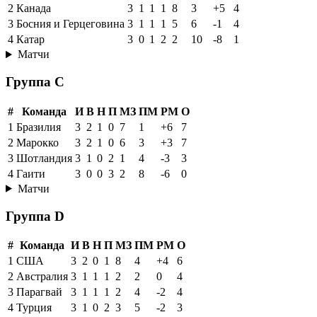
2
Канада
3
1
1
1
8
3
+5
4
3
Босния и Герцеговина
3
1
1
1
5
6
-1
4
4
Катар
3
0
1
2
2
10
-8
1
Матчи
Группа C
#
Команда
И
В
Н
П
МЗ
ПМ
РМ
О
1
Бразилия
3
2
1
0
7
1
+6
7
2
Марокко
3
2
1
0
6
3
+3
7
3
Шотландия
3
1
0
2
1
4
-3
3
4
Гаити
3
0
0
3
2
8
-6
0
Матчи
Группа D
#
Команда
И
В
Н
П
МЗ
ПМ
РМ
О
1
США
3
2
0
1
8
4
+4
6
2
Австралия
3
1
1
1
2
2
0
4
3
Парагвай
3
1
1
1
2
4
-2
4
4
Турция
3
1
0
2
3
5
-2
3