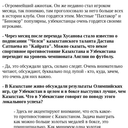
- Огромнейший ажиотаж. Он же недавно стал игроком
месяца, так понимаю, там проголосовало за него больше всех
в истории клуба. Они гордятся этим. Местные "Пахтакор" и
"Бинокор" популярны, узбекистанцы очень гордятся своими
игроками.
- Через месяц после перехода Хусанова стало известно о
подписании "Челси" казахстанского таланта Дастана
Сатпаева из "Кайрата". Можно сказать, что некое
спортивное противостояние Казахстана и Узбекистана
переходит на уровень чемпионата Англии по футболу.
- Да, это обсуждали здесь, сильно следят. Очень внимательно
читают, обсуждают, буквально под лупой - кто, куда, зачем,
это очень для них важно.
- В Казахстане живо обсуждали результаты Олимпийских
игр, где Узбекистан в целом и в боксе выступил лучше, чем
Казахстан. Что в Узбекистане говорят по поводу этого
локального успеха?
- Здесь не акцентируют внимание, что есть какое-
то противостояние с Казахстаном. Задача выиграть
как можно больше золотых медалей в боксе, это
принципиально. Как минимум одна золотая