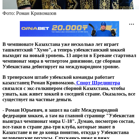
Фото: Роман Кривомазов
В чемпионате Казахстана уже несколько лет играет
ташкентский "Хумо", а теперь узбекистанский хоккей
выходит на новый уровень. 13 апреля в Ереване стартовал
чемпионат мира в четвертом дивизионе, где сборная
Узбекистана дебютирует на международном уровне.
В тренерском штабе узбекской команды работает
казахстанец Роман Кривомазов.
Спорт Шредингера
связался с экс-голкипером сборной Казахстана, чтобы
узнать, как живет хоккей в соседней стране. Оказалось, все
существует на частные деньги.
-
Роман Юрьевич, я зашел на сайт Международной
федерации хоккея, а там на главной странице "Узбекистан
выиграл чемпионат мира U-18". Думаю, посмотрю состав,
все-таки в стране два-три клуба, которые знают в
Казахстане и не до конца понятно, откуда у Узбекистана
человеческие ресурсы. Спускаюсь ниже и вижу