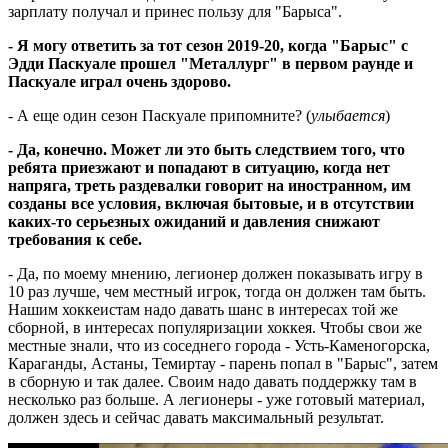
зарплату получал и принес пользу для "Барыса".
- Я могу ответить за тот сезон 2019-20, когда "Барыс" с
Эдди Паскуале прошел "Металлург" в первом раунде и
Паскуале играл очень здорово.
- А еще один сезон Паскуале припомните? (
улыбается
)
- Да, конечно. Может ли это быть следствием того, что
ребята приезжают и попадают в ситуацию, когда нет
напряга, треть раздевалки говорит на иностранном, им
созданы все условия, включая бытовые, и в отсутствии
каких-то серьезных ожиданий и давления снижают
требования к себе.
- Да, по моему мнению, легионер должен показывать игру в
10 раз лучше, чем местный игрок, тогда он должен там быть.
Нашим хоккеистам надо давать шанс в интересах той же
сборной, в интересах популяризации хоккея. Чтобы свои же
местные знали, что из соседнего города - Усть-Каменогорска,
Караганды, Астаны, Темиртау - парень попал в "Барыс", затем
в сборную и так далее. Своим надо давать поддержку там в
несколько раз больше. А легионеры - уже готовый материал,
должен здесь и сейчас давать максимальный результат.