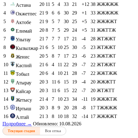
3
20
11
5
4
33
21
+12
38
ЖЖЖЖЖ
Астана
4
21
9
6
6
30
29
+1
33
ЖЖЖЖЖ
Окжетпес
5
21
9
5
7
30
25
+5
32
ЖЖЖЖТ
Актобе
6
20
8
7
5
29
24
+5
31
ЖЖТТЖ
Елимай
7
21
7
7
7
17
21
-4
28
ЖТЖЖТ
Улытау
8
21
6
5
10
25
30
-5
23
ЖТЖЖТ
Кызылжар
9
20
5
8
7
17
23
-6
23
ЖЖТЖТ
Женис
10
21
6
4
11
22
29
-7
22
ЖТЖЖТ
Каспий
11
20
6
4
10
21
28
-7
22
ЖЖТЖЖ
Тобыл
12
20
3
11
6
15
19
-4
20
ЖЖЖТТ
Атырау
13
20
3
11
6
15
22
-7
20
ЖТЖТТ
Кайсар
14
21
4
7
10
23
34
-11
19
ЖЖЖТЖ
Жетысу
15
20
3
8
9
20
28
-8
17
ТЖЖЖЖ
Иртыш
16
21
3
8
10
18
32
-14
17
ЖЖЖЖТ
Алтай
Подробнее →
Обновлено: 10.08.2026
Текущая стадия
Вся сетка