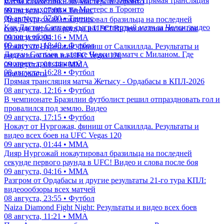
Елена Рыбакина - Людмила Самсонова. Прямая трансляция
матча казахстанки на Мастерс в Торонто
матча казахстанки на Мастерс в Торонто
09 августа, 07:00 • Теннис
09 августа, 07:00 • Теннис
Дияр Нургожай нокаутировал бразильца на последней
Как Дастан Сатпаев сыграл четвертый матч за Челси: видео
секунде первого раунда в UFC! Видео и слова после боя
голов и обзор
09 августа, 04:16 • ММА
09 августа, 18:40 • Футбол
Нокаут от Нургожая, финиш от Салкиллда. Результаты и
Дастан Сатпаев в заявке Челси на матч с Миланом. Где
видео всех боев на UFC Vegas 120
смотреть трансляцию?
09 августа, 01:44 • ММА
08 августа, 16:28 • Футбол
еще новости
Прямая трансляция матча Жетысу - Ордабасы в КПЛ-2026
08 августа, 12:16 • Футбол
В чемпионате Бразилии футболист решил отпраздновать гол и
провалился под землю. Видео
09 августа, 17:15 • Футбол
Нокаут от Нургожая, финиш от Салкиллда. Результаты и
видео всех боев на UFC Vegas 120
09 августа, 01:44 • ММА
Дияр Нургожай нокаутировал бразильца на последней
секунде первого раунда в UFC! Видео и слова после боя
09 августа, 04:16 • ММА
Разгром от Ордабасы и другие результаты 21-го тура КПЛ:
видеоообзоры всех матчей
08 августа, 23:55 • Футбол
Naiza Diamond Fight Night: Результаты и видео всех боев
08 августа, 11:21 • ММА