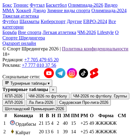
Бокс
Теннис
Футзал
Баскетбол
Олимпиада-2026
Видео
ММА
Хоккей
Дзюдо
Зимние виды спорта
Олимпиада-2024
Тяжелая атлетика
Футбол
Шахматы
Киберспорт
Другие
ЕВРО-2024
Все
категории
Борьба
Вне спорта
Легкая атлетика
ЧМ-2026
Lifestyle
О
Спорте Шредингера
Qazsport онлайн
© Cпорт Шредингера 2026
|
Политика конфиденциальности
18+
Редакция:
+7 705 479 65 20
Реклама:
+7 777 010 37 56
Социальные сети:
Турнирные таблицы
▾
Турнирные таблицы
×
КПЛ-2026
ЧМ-2026 по футболу
ЧМ-2026 по футболу. Группы
АПЛ-2026
Ла Лига-2026
Саудовская Про-лига-2026
Шотландский Премьершип-2026
#
Команда
И
В
Н
П
ЗМ
ПМ
РМ
О
Форма
СМ
1
21
15
4
2
40
15
+25
49
ЖЖЖЖЖ
Ордабасы
2
20
13
6
1
39
14
+25
45
ЖЖЖЖЖ
Кайрат