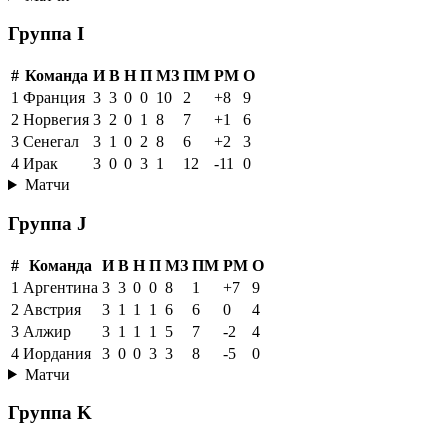
Группа I
#
Команда
И
В
Н
П
МЗ
ПМ
РМ
О
1
Франция
3
3
0
0
10
2
+8
9
2
Норвегия
3
2
0
1
8
7
+1
6
3
Сенегал
3
1
0
2
8
6
+2
3
4
Ирак
3
0
0
3
1
12
-11
0
Матчи
Группа J
#
Команда
И
В
Н
П
МЗ
ПМ
РМ
О
1
Аргентина
3
3
0
0
8
1
+7
9
2
Австрия
3
1
1
1
6
6
0
4
3
Алжир
3
1
1
1
5
7
-2
4
4
Иордания
3
0
0
3
3
8
-5
0
Матчи
Группа K