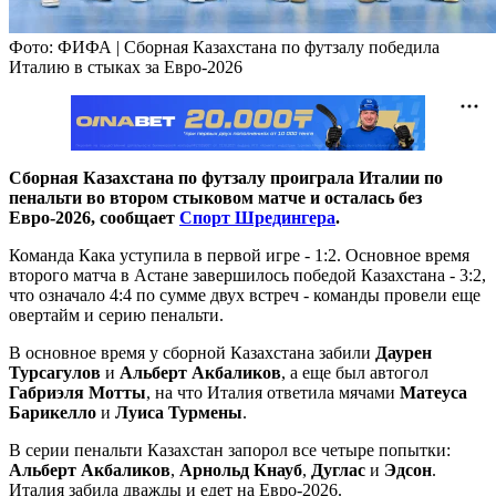
Фото: ФИФА | Сборная Казахстана по футзалу победила
Италию в стыках за Евро-2026
Сборная Казахстана по футзалу проиграла Италии по
пенальти во втором стыковом матче и осталась без
Евро-2026, сообщает
Спорт Шредингера
.
Команда Кака уступила в первой игре - 1:2. Основное время
второго матча в Астане завершилось победой Казахстана - 3:2,
что означало 4:4 по сумме двух встреч - команды провели еще
овертайм и серию пенальти.
В основное время у сборной Казахстана забили
Даурен
Турсагулов
и
Альберт Акбаликов
, а еще был автогол
Габриэля Мотты
, на что Италия ответила мячами
Матеуса
Барикелло
и
Луиса Турмены
.
В серии пенальти Казахстан запорол все четыре попытки:
Альберт Акбаликов
,
Арнольд Кнауб
,
Дуглас
и
Эдсон
.
Италия забила дважды и едет на Евро-2026.