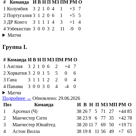
#
Команда
И
В
Н
П
МЗ
ПМ
РМ
О
1
Колумбия
3
2
1
0
4
1
+3
7
2
Португалия
3
1
2
0
6
1
+5
5
3
ДР Конго
3
1
1
1
4
3
+1
4
4
Узбекистан
3
0
0
3
2
11
-9
0
Матчи
Группа L
#
Команда
И
В
Н
П
МЗ
ПМ
РМ
О
1
Англия
3
2
1
0
6
2
+4
7
2
Хорватия
3
2
0
1
5
5
0
6
3
Гана
3
1
1
1
2
2
0
4
4
Панама
3
0
0
3
0
4
-4
0
Матчи
Подробнее →
Обновлено: 29.06.2026
Поз
Команда
И
В
Н
П
МЗ
МП
РМ
О
1
Арсенал (Ч)
38
26
7
5
71
27
+44
85
2
Манчестер Сити
38
23
9
6
77
35
+42
78
3
Манчестер Юнайтед
38
20
11
7
69
50
+19
71
4
Астон Вилла
38
19
8
11
56
49
+7
65