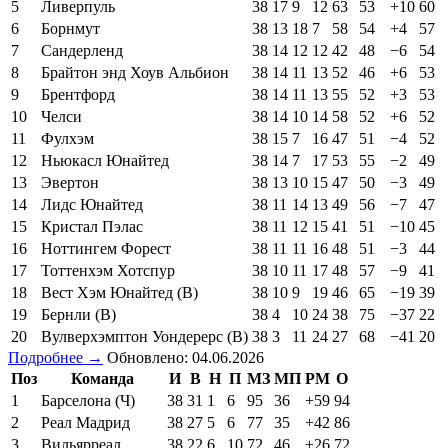
5
Ливерпуль
38
17
9
12
63
53
+10
60
6
Борнмут
38
13
18
7
58
54
+4
57
7
Сандерленд
38
14
12
12
42
48
−6
54
8
Брайтон энд Хоув Альбион
38
14
11
13
52
46
+6
53
9
Брентфорд
38
14
11
13
55
52
+3
53
10
Челси
38
14
10
14
58
52
+6
52
11
Фулхэм
38
15
7
16
47
51
−4
52
12
Ньюкасл Юнайтед
38
14
7
17
53
55
−2
49
13
Эвертон
38
13
10
15
47
50
−3
49
14
Лидс Юнайтед
38
11
14
13
49
56
−7
47
15
Кристал Пэлас
38
11
12
15
41
51
−10
45
16
Ноттингем Форест
38
11
11
16
48
51
−3
44
17
Тоттенхэм Хотспур
38
10
11
17
48
57
−9
41
18
Вест Хэм Юнайтед (В)
38
10
9
19
46
65
−19
39
19
Бернли (В)
38
4
10
24
38
75
−37
22
20
Вулверхэмптон Уондерерс (В)
38
3
11
24
27
68
−41
20
Подробнее →
Обновлено: 04.06.2026
Поз
Команда
И
В
Н
П
МЗ
МП
РМ
О
1
Барселона (Ч)
38
31
1
6
95
36
+59
94
2
Реал Мадрид
38
27
5
6
77
35
+42
86
3
Вильярреал
38
22
6
10
72
46
+26
72