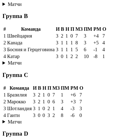
Матчи
Группа B
#
Команда
И
В
Н
П
МЗ
ПМ
РМ
О
1
Швейцария
3
2
1
0
7
3
+4
7
2
Канада
3
1
1
1
8
3
+5
4
3
Босния и Герцеговина
3
1
1
1
5
6
-1
4
4
Катар
3
0
1
2
2
10
-8
1
Матчи
Группа C
#
Команда
И
В
Н
П
МЗ
ПМ
РМ
О
1
Бразилия
3
2
1
0
7
1
+6
7
2
Марокко
3
2
1
0
6
3
+3
7
3
Шотландия
3
1
0
2
1
4
-3
3
4
Гаити
3
0
0
3
2
8
-6
0
Матчи
Группа D