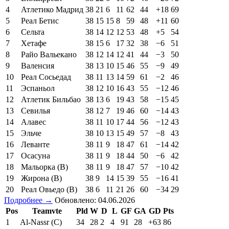
4
Атлетико Мадрид
38
21
6
11
62
44
+18
69
5
Реал Бетис
38
15
15
8
59
48
+11
60
6
Сельта
38
14
12
12
53
48
+5
54
7
Хетафе
38
15
6
17
32
38
−6
51
8
Райо Вальекано
38
12
14
12
41
44
−3
50
9
Валенсия
38
13
10
15
46
55
−9
49
10
Реал Сосьедад
38
11
13
14
59
61
−2
46
11
Эспаньол
38
12
10
16
43
55
−12
46
12
Атлетик Бильбао
38
13
6
19
43
58
−15
45
13
Севилья
38
12
7
19
46
60
−14
43
14
Алавес
38
11
10
17
44
56
−12
43
15
Эльче
38
10
13
15
49
57
−8
43
16
Леванте
38
11
9
18
47
61
−14
42
17
Осасуна
38
11
9
18
44
50
−6
42
18
Мальорка (В)
38
11
9
18
47
57
−10
42
19
Жирона (В)
38
9
14
15
39
55
−16
41
20
Реал Овьедо (В)
38
6
11
21
26
60
−34
29
Подробнее →
Обновлено: 04.06.2026
Pos
Teamvte
Pld
W
D
L
GF
GA
GD
Pts
1
Al-Nassr (C)
34
28
2
4
91
28
+63
86