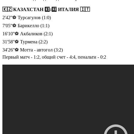
🇰🇿 КАЗАХСТАН 3️⃣:2️⃣ ИТАЛИЯ 🇮🇹
2'42''⚽️ Турсагулов (1:0)
7'05''⚽️ Барикелло (1:1)
16'10''⚽️ Акбаликов (2:1)
31'58''⚽️ Турмена (2:2)
34'26''⚽️ Мотта - автогол (3:2)
Первый матч - 1:2, общий счет - 4:4, пенальти - 0:2