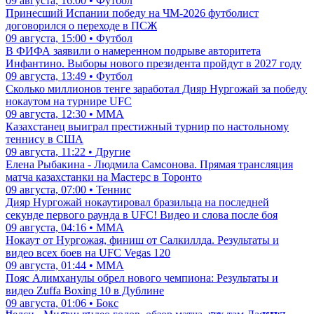
09 августа, 16:00 • Футбол
Принесший Испании победу на ЧМ-2026 футболист
договорился о переходе в ПСЖ
09 августа, 15:00 • Футбол
В ФИФА заявили о намеренном подрыве авторитета
Инфантино. Выборы нового президента пройдут в 2027 году
09 августа, 13:49 • Футбол
Сколько миллионов тенге заработал Дияр Нургожай за победу
нокаутом на турнире UFC
09 августа, 12:30 • ММА
Казахстанец выиграл престижный турнир по настольному
теннису в США
09 августа, 11:22 • Другие
Елена Рыбакина - Людмила Самсонова. Прямая трансляция
матча казахстанки на Мастерс в Торонто
09 августа, 07:00 • Теннис
Дияр Нургожай нокаутировал бразильца на последней
секунде первого раунда в UFC! Видео и слова после боя
09 августа, 04:16 • ММА
Нокаут от Нургожая, финиш от Салкиллда. Результаты и
видео всех боев на UFC Vegas 120
09 августа, 01:44 • ММА
Пояс Алимханулы обрел нового чемпиона: Результаты и
видео Zuffa Boxing 10 в Дублине
09 августа, 01:06 • Бокс