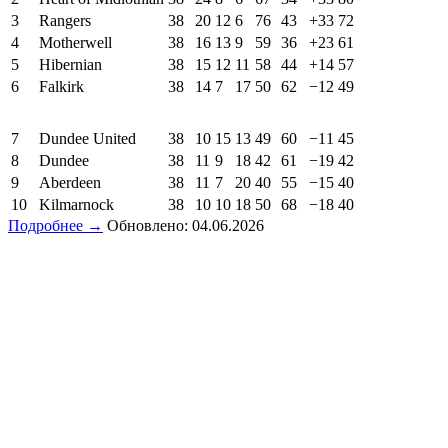
3
Rangers
38
20
12
6
76
43
+33
72
4
Motherwell
38
16
13
9
59
36
+23
61
5
Hibernian
38
15
12
11
58
44
+14
57
6
Falkirk
38
14
7
17
50
62
−12
49
7
Dundee United
38
10
15
13
49
60
−11
45
8
Dundee
38
11
9
18
42
61
−19
42
9
Aberdeen
38
11
7
20
40
55
−15
40
10
Kilmarnock
38
10
10
18
50
68
−18
40
Подробнее →
Обновлено: 04.06.2026