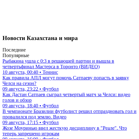
Новости Казахстана и мира
Последние
Популярные
Рыбакина ушла с 0:3 в решающей партии и вышла в
четвертьфинал Мастерса в Торонто (ВИДЕО)
10 августа, 00:40 • Теннис
Как правила АПЛ могут помочь Сатпаеву попасть в заявку
Челси на сезон?
09 августа, 23:22 • Футбол
Как Дастан Сатпаев сыграл четвертый матч за Челси: видео
голов и обзор
09 августа, 18:40 • Футбол
В чемпионате Бразилии футболист решил отпраздновать гол и
провалился под землю. Видео
09 августа, 17:15 • Футбол
Жозе Моуринью ввел жесткую дисциплину в "Реале". Что
теперь запрещено игрокам