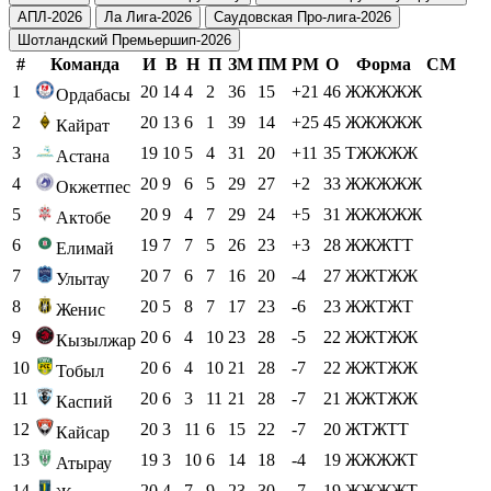
АПЛ-2026
Ла Лига-2026
Саудовская Про-лига-2026
Шотландский Премьершип-2026
#
Команда
И
В
Н
П
ЗМ
ПМ
РМ
О
Форма
СМ
1
20
14
4
2
36
15
+21
46
ЖЖЖЖЖ
Ордабасы
2
20
13
6
1
39
14
+25
45
ЖЖЖЖЖ
Кайрат
3
19
10
5
4
31
20
+11
35
ТЖЖЖЖ
Астана
4
20
9
6
5
29
27
+2
33
ЖЖЖЖЖ
Окжетпес
5
20
9
4
7
29
24
+5
31
ЖЖЖЖЖ
Актобе
6
19
7
7
5
26
23
+3
28
ЖЖЖТТ
Елимай
7
20
7
6
7
16
20
-4
27
ЖЖТЖЖ
Улытау
8
20
5
8
7
17
23
-6
23
ЖЖТЖТ
Женис
9
20
6
4
10
23
28
-5
22
ЖЖТЖЖ
Кызылжар
10
20
6
4
10
21
28
-7
22
ЖЖТЖЖ
Тобыл
11
20
6
3
11
21
28
-7
21
ЖЖТЖЖ
Каспий
12
20
3
11
6
15
22
-7
20
ЖТЖТТ
Кайсар
13
19
3
10
6
14
18
-4
19
ЖЖЖЖТ
Атырау
14
20
4
7
9
23
30
-7
19
ЖЖЖЖТ