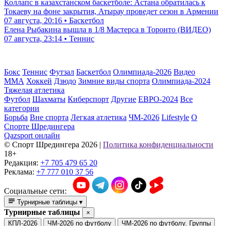
Коллапс в казахстанском баскетболе: Астана обратилась к
Токаеву на фоне закрытия, Атырау проведет сезон в Армении
07 августа, 20:16 • Баскетбол
Елена Рыбакина вышла в 1/8 Мастерса в Торонто (ВИДЕО)
07 августа, 23:14 • Теннис
Бокс
Теннис
Футзал
Баскетбол
Олимпиада-2026
Видео
ММА
Хоккей
Дзюдо
Зимние виды спорта
Олимпиада-2024
Тяжелая атлетика
Футбол
Шахматы
Киберспорт
Другие
ЕВРО-2024
Все
категории
Борьба
Вне спорта
Легкая атлетика
ЧМ-2026
Lifestyle
О
Спорте Шредингера
Qazsport онлайн
© Cпорт Шредингера 2026
|
Политика конфиденциальности
18+
Редакция:
+7 705 479 65 20
Реклама:
+7 777 010 37 56
Социальные сети:
Турнирные таблицы
▾
Турнирные таблицы
×
КПЛ-2026
ЧМ-2026 по футболу
ЧМ-2026 по футболу. Группы