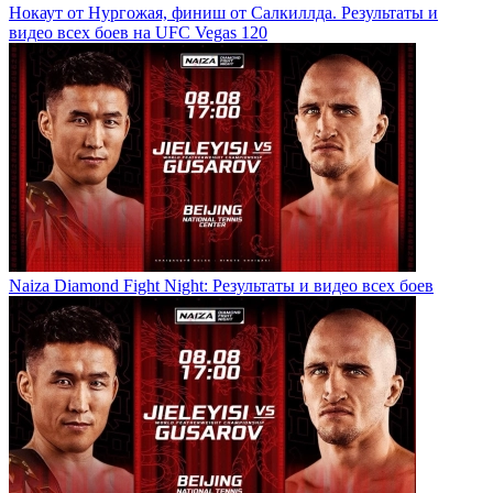
Нокаут от Нургожая, финиш от Салкиллда. Результаты и
видео всех боев на UFC Vegas 120
Naiza Diamond Fight Night: Результаты и видео всех боев