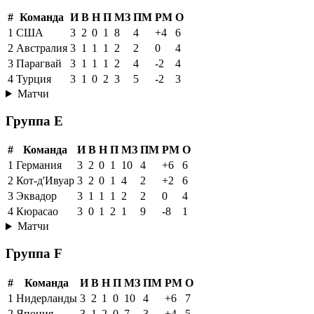
#
Команда
И
В
Н
П
МЗ
ПМ
РМ
О
1
США
3
2
0
1
8
4
+4
6
2
Австралия
3
1
1
1
2
2
0
4
3
Парагвай
3
1
1
1
2
4
-2
4
4
Турция
3
1
0
2
3
5
-2
3
Матчи
Группа E
#
Команда
И
В
Н
П
МЗ
ПМ
РМ
О
1
Германия
3
2
0
1
10
4
+6
6
2
Кот-д'Ивуар
3
2
0
1
4
2
+2
6
3
Эквадор
3
1
1
1
2
2
0
4
4
Кюрасао
3
0
1
2
1
9
-8
1
Матчи
Группа F
#
Команда
И
В
Н
П
МЗ
ПМ
РМ
О
1
Нидерланды
3
2
1
0
10
4
+6
7
2
Япония
3
1
2
0
7
3
+4
5