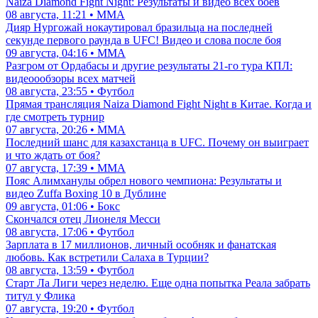
Naiza Diamond Fight Night: Результаты и видео всех боев
08 августа, 11:21 • ММА
Дияр Нургожай нокаутировал бразильца на последней
секунде первого раунда в UFC! Видео и слова после боя
09 августа, 04:16 • ММА
Разгром от Ордабасы и другие результаты 21-го тура КПЛ:
видеоообзоры всех матчей
08 августа, 23:55 • Футбол
Прямая трансляция Naiza Diamond Fight Night в Китае. Когда и
где смотреть турнир
07 августа, 20:26 • ММА
Последний шанс для казахстанца в UFC. Почему он выиграет
и что ждать от боя?
07 августа, 17:39 • ММА
Пояс Алимханулы обрел нового чемпиона: Результаты и
видео Zuffa Boxing 10 в Дублине
09 августа, 01:06 • Бокс
Скончался отец Лионеля Месси
08 августа, 17:06 • Футбол
Зарплата в 17 миллионов, личный особняк и фанатская
любовь. Как встретили Салаха в Турции?
08 августа, 13:59 • Футбол
Старт Ла Лиги через неделю. Еще одна попытка Реала забрать
титул у Флика
07 августа, 19:20 • Футбол