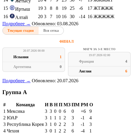
Жетысу
15
19
3
8
8
19
25
-6
17
ЖТЖЖЖ
Иртыш
16
20
3
7
10
16
30
-14
16
ЖЖЖЖЖ
Алтай
Подробнее →
Обновлено: 03.08.2026
Текущая стадия
Вся сетка
ФИНАЛ
МАТЧ ЗА 3-Е МЕСТО
20.07.2026 00:00
19.07.2026 02:00
Испания
1
Франция
4
Аргентина
0
Англия
6
Подробнее →
Обновлено: 20.07.2026
Группа A
#
Команда
И
В
Н
П
МЗ
ПМ
РМ
О
1
Мексика
3
3
0
0
6
0
+6
9
2
ЮАР
3
1
1
1
2
3
-1
4
3
Республика Корея
3
1
0
2
2
3
-1
3
4
Чехия
3
0
1
2
2
6
-4
1