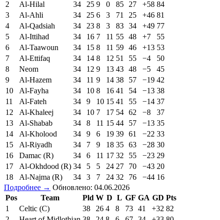
2
Al-Hilal
34
25
9
0
85
27
+58
84
3
Al-Ahli
34
25
6
3
71
25
+46
81
4
Al-Qadsiah
34
23
8
3
83
34
+49
77
5
Al-Ittihad
34
16
7
11
55
48
+7
55
6
Al-Taawoun
34
15
8
11
59
46
+13
53
7
Al-Ettifaq
34
14
8
12
51
55
−4
50
8
Neom
34
12
9
13
43
48
−5
45
9
Al-Hazem
34
11
9
14
38
57
−19
42
10
Al-Fayha
34
10
8
16
41
54
−13
38
11
Al-Fateh
34
9
10
15
41
55
−14
37
12
Al-Khaleej
34
10
7
17
54
62
−8
37
13
Al-Shabab
34
8
11
15
44
57
−13
35
14
Al-Kholood
34
9
6
19
39
61
−22
33
15
Al-Riyadh
34
7
9
18
35
63
−28
30
16
Damac (R)
34
6
11
17
32
55
−23
29
17
Al-Okhdood (R)
34
5
5
24
27
70
−43
20
18
Al-Najma (R)
34
3
7
24
32
76
−44
16
Подробнее →
Обновлено: 04.06.2026
Pos
Team
Pld
W
D
L
GF
GA
GD
Pts
1
Celtic (C)
38
26
4
8
73
41
+32
82
2
Heart of Midlothian
38
24
8
6
67
34
+33
80