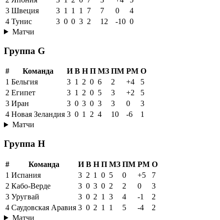
3
Швеция
3
1
1
1
7
7
0
4
4
Тунис
3
0
0
3
2
12
-10
0
Матчи
Группа G
#
Команда
И
В
Н
П
МЗ
ПМ
РМ
О
1
Бельгия
3
1
2
0
6
2
+4
5
2
Египет
3
1
2
0
5
3
+2
5
3
Иран
3
0
3
0
3
3
0
3
4
Новая Зеландия
3
0
1
2
4
10
-6
1
Матчи
Группа H
#
Команда
И
В
Н
П
МЗ
ПМ
РМ
О
1
Испания
3
2
1
0
5
0
+5
7
2
Кабо-Верде
3
0
3
0
2
2
0
3
3
Уругвай
3
0
2
1
3
4
-1
2
4
Саудовская Аравия
3
0
2
1
1
5
-4
2
Матчи