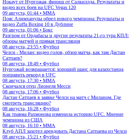
Нокаут от Нургожая, финиш от Салкиллда. Результаты и
видео всех боев на UFC Vegas 120
09 августа, 01:44 • ММА
Пояс Алимханулы обрел нового чемпиона: Результаты и
видео Zuffa Boxing 10 в Дублине
09 августа, 01:06 • Бокс
Разгром от Ордабасы и другие результаты 21-го тура КПЛ:
обзоры матчей и прямая трансляция
08 августа, 23:55 • Футбол
Челси - Милан: видео голов, обзор матча, как там Дастан
Сатпаев?
08 августа, 18:49 • Футбол
Нургожай возвращается: хороший шанс для казахстанца
поправить рекорд в UFC
08 августа, 17:30 • ММА
Скончался отец Лионеля Месси
08 августа, 17:06 • Футбол
Дастан Сатпаев в заявке Челси на матч с Миланом. Где
смотреть трансляцию?
08 августа, 16:28 • Футбол
Как травма Рахмонова изменила историю UFC. Мнение
чемпиона из США
08 августа, 16:10 • ММА
Клуб АПЛ захотел арендовать Дастана Сатпаева из Челси
08 августа, 15:21 • Футбол