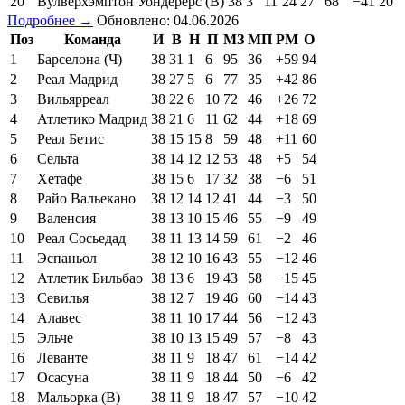
20
Вулверхэмптон Уондерерс (В)
38
3
11
24
27
68
−41
20
Подробнее →
Обновлено: 04.06.2026
Поз
Команда
И
В
Н
П
МЗ
МП
РМ
О
1
Барселона (Ч)
38
31
1
6
95
36
+59
94
2
Реал Мадрид
38
27
5
6
77
35
+42
86
3
Вильярреал
38
22
6
10
72
46
+26
72
4
Атлетико Мадрид
38
21
6
11
62
44
+18
69
5
Реал Бетис
38
15
15
8
59
48
+11
60
6
Сельта
38
14
12
12
53
48
+5
54
7
Хетафе
38
15
6
17
32
38
−6
51
8
Райо Вальекано
38
12
14
12
41
44
−3
50
9
Валенсия
38
13
10
15
46
55
−9
49
10
Реал Сосьедад
38
11
13
14
59
61
−2
46
11
Эспаньол
38
12
10
16
43
55
−12
46
12
Атлетик Бильбао
38
13
6
19
43
58
−15
45
13
Севилья
38
12
7
19
46
60
−14
43
14
Алавес
38
11
10
17
44
56
−12
43
15
Эльче
38
10
13
15
49
57
−8
43
16
Леванте
38
11
9
18
47
61
−14
42
17
Осасуна
38
11
9
18
44
50
−6
42
18
Мальорка (В)
38
11
9
18
47
57
−10
42