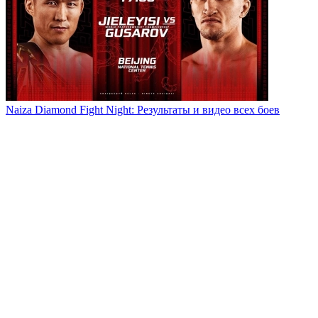
Naiza Diamond Fight Night: Результаты и видео всех боев