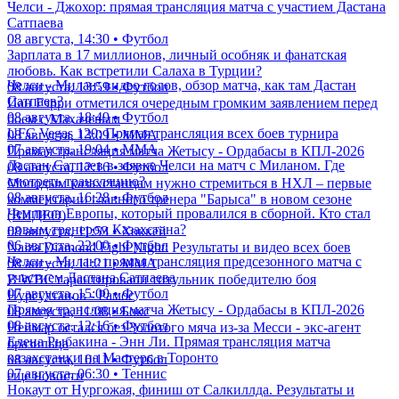
Челси - Джохор: прямая трансляция матча с участием Дастана
Сатпаева
08 августа, 14:30 • Футбол
Зарплата в 17 миллионов, личный особняк и фанатская
любовь. Как встретили Салаха в Турции?
Челси - Милан: видео голов, обзор матча, как там Дастан
08 августа, 13:59 • Футбол
Сатпаев?
Иан Гэрри отметился очередным громким заявлением перед
08 августа, 18:49 • Футбол
боем с Махачевым
UFC Vegas 120: Прямая трансляция всех боев турнира
08 августа, 13:09 • ММА
07 августа, 19:04 • ММА
Прямая трансляция матча Жетысу - Ордабасы в КПЛ-2026
Дастан Сатпаев в заявке Челси на матч с Миланом. Где
08 августа, 12:16 • Футбол
смотреть трансляцию?
Молодым казахстанцам нужно стремиться в НХЛ – первые
08 августа, 16:28 • Футбол
комментарии главного тренера "Барыса" в новом сезоне
Чемпион Европы, который провалился в сборной. Кто стал
(ВИДЕО)
новым тренером Казахстана?
08 августа, 11:53 • Хоккей
06 августа, 22:00 • Футбол
Naiza Diamond Fight Night: Результаты и видео всех боев
Челси - Милан: прямая трансляция предсезонного матча с
08 августа, 11:21 • ММА
участием Дастана Сатпаева
В WBC гарантировали титульник победителю боя
07 августа, 15:00 • Футбол
Нурсултанов - Рамос
Прямая трансляция матча Жетысу - Ордабасы в КПЛ-2026
08 августа, 11:08 • Бокс
08 августа, 12:16 • Футбол
Неймар остался без Золотого мяча из-за Месси - экс-агент
Елена Рыбакина - Энн Ли. Прямая трансляция матча
бразильца
казахстанки на Мастерс в Торонто
08 августа, 10:11 • Футбол
07 августа, 06:30 • Теннис
еще новости
Нокаут от Нургожая, финиш от Салкиллда. Результаты и