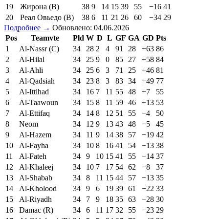
19
Жирона (В)
38
9
14
15
39
55
−16
41
20
Реал Овьедо (В)
38
6
11
21
26
60
−34
29
Подробнее →
Обновлено: 04.06.2026
Pos
Teamvte
Pld
W
D
L
GF
GA
GD
Pts
1
Al-Nassr (C)
34
28
2
4
91
28
+63
86
2
Al-Hilal
34
25
9
0
85
27
+58
84
3
Al-Ahli
34
25
6
3
71
25
+46
81
4
Al-Qadsiah
34
23
8
3
83
34
+49
77
5
Al-Ittihad
34
16
7
11
55
48
+7
55
6
Al-Taawoun
34
15
8
11
59
46
+13
53
7
Al-Ettifaq
34
14
8
12
51
55
−4
50
8
Neom
34
12
9
13
43
48
−5
45
9
Al-Hazem
34
11
9
14
38
57
−19
42
10
Al-Fayha
34
10
8
16
41
54
−13
38
11
Al-Fateh
34
9
10
15
41
55
−14
37
12
Al-Khaleej
34
10
7
17
54
62
−8
37
13
Al-Shabab
34
8
11
15
44
57
−13
35
14
Al-Kholood
34
9
6
19
39
61
−22
33
15
Al-Riyadh
34
7
9
18
35
63
−28
30
16
Damac (R)
34
6
11
17
32
55
−23
29