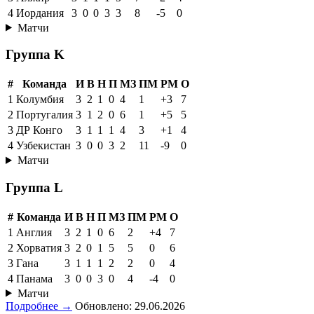
4
Иордания
3
0
0
3
3
8
-5
0
Матчи
Группа K
#
Команда
И
В
Н
П
МЗ
ПМ
РМ
О
1
Колумбия
3
2
1
0
4
1
+3
7
2
Португалия
3
1
2
0
6
1
+5
5
3
ДР Конго
3
1
1
1
4
3
+1
4
4
Узбекистан
3
0
0
3
2
11
-9
0
Матчи
Группа L
#
Команда
И
В
Н
П
МЗ
ПМ
РМ
О
1
Англия
3
2
1
0
6
2
+4
7
2
Хорватия
3
2
0
1
5
5
0
6
3
Гана
3
1
1
1
2
2
0
4
4
Панама
3
0
0
3
0
4
-4
0
Матчи
Подробнее →
Обновлено: 29.06.2026