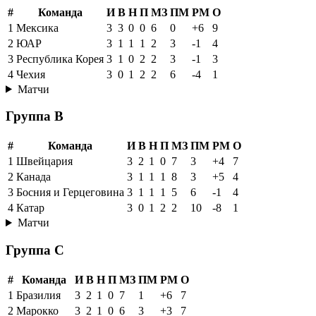
#
Команда
И
В
Н
П
МЗ
ПМ
РМ
О
1
Мексика
3
3
0
0
6
0
+6
9
2
ЮАР
3
1
1
1
2
3
-1
4
3
Республика Корея
3
1
0
2
2
3
-1
3
4
Чехия
3
0
1
2
2
6
-4
1
Матчи
Группа B
#
Команда
И
В
Н
П
МЗ
ПМ
РМ
О
1
Швейцария
3
2
1
0
7
3
+4
7
2
Канада
3
1
1
1
8
3
+5
4
3
Босния и Герцеговина
3
1
1
1
5
6
-1
4
4
Катар
3
0
1
2
2
10
-8
1
Матчи
Группа C
#
Команда
И
В
Н
П
МЗ
ПМ
РМ
О
1
Бразилия
3
2
1
0
7
1
+6
7
2
Марокко
3
2
1
0
6
3
+3
7