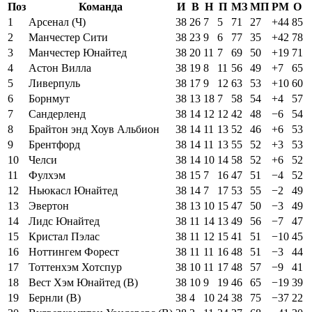
Поз
Команда
И
В
Н
П
МЗ
МП
РМ
О
1
Арсенал (Ч)
38
26
7
5
71
27
+44
85
2
Манчестер Сити
38
23
9
6
77
35
+42
78
3
Манчестер Юнайтед
38
20
11
7
69
50
+19
71
4
Астон Вилла
38
19
8
11
56
49
+7
65
5
Ливерпуль
38
17
9
12
63
53
+10
60
6
Борнмут
38
13
18
7
58
54
+4
57
7
Сандерленд
38
14
12
12
42
48
−6
54
8
Брайтон энд Хоув Альбион
38
14
11
13
52
46
+6
53
9
Брентфорд
38
14
11
13
55
52
+3
53
10
Челси
38
14
10
14
58
52
+6
52
11
Фулхэм
38
15
7
16
47
51
−4
52
12
Ньюкасл Юнайтед
38
14
7
17
53
55
−2
49
13
Эвертон
38
13
10
15
47
50
−3
49
14
Лидс Юнайтед
38
11
14
13
49
56
−7
47
15
Кристал Пэлас
38
11
12
15
41
51
−10
45
16
Ноттингем Форест
38
11
11
16
48
51
−3
44
17
Тоттенхэм Хотспур
38
10
11
17
48
57
−9
41
18
Вест Хэм Юнайтед (В)
38
10
9
19
46
65
−19
39
19
Бернли (В)
38
4
10
24
38
75
−37
22