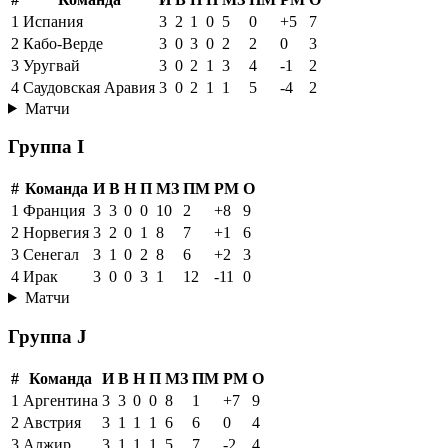
1
Испания
3
2
1
0
5
0
+5
7
2
Кабо-Верде
3
0
3
0
2
2
0
3
3
Уругвай
3
0
2
1
3
4
-1
2
4
Саудовская Аравия
3
0
2
1
1
5
-4
2
Матчи
Группа I
#
Команда
И
В
Н
П
МЗ
ПМ
РМ
О
1
Франция
3
3
0
0
10
2
+8
9
2
Норвегия
3
2
0
1
8
7
+1
6
3
Сенегал
3
1
0
2
8
6
+2
3
4
Ирак
3
0
0
3
1
12
-11
0
Матчи
Группа J
#
Команда
И
В
Н
П
МЗ
ПМ
РМ
О
1
Аргентина
3
3
0
0
8
1
+7
9
2
Австрия
3
1
1
1
6
6
0
4
3
Алжир
3
1
1
1
5
7
-2
4