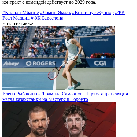
контракт с командой действует до 2029 года.
#Килиан Мбаппе
#Ламин Ямаль
#Винисиус Жуниор
#ФК
Реал Мадрид
#ФК Барселона
Читайте также
Елена Рыбакина - Людмила Самсонова. Прямая трансляция
матча казахстанки на Мастерс в Торонто