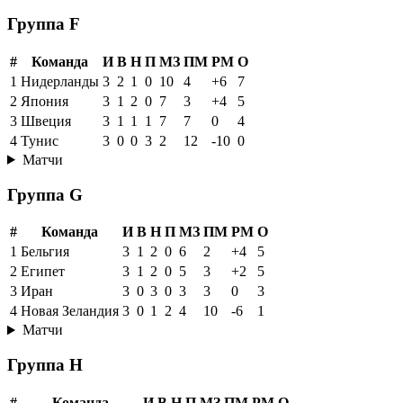
Группа F
#
Команда
И
В
Н
П
МЗ
ПМ
РМ
О
1
Нидерланды
3
2
1
0
10
4
+6
7
2
Япония
3
1
2
0
7
3
+4
5
3
Швеция
3
1
1
1
7
7
0
4
4
Тунис
3
0
0
3
2
12
-10
0
Матчи
Группа G
#
Команда
И
В
Н
П
МЗ
ПМ
РМ
О
1
Бельгия
3
1
2
0
6
2
+4
5
2
Египет
3
1
2
0
5
3
+2
5
3
Иран
3
0
3
0
3
3
0
3
4
Новая Зеландия
3
0
1
2
4
10
-6
1
Матчи
Группа H
#
Команда
И
В
Н
П
МЗ
ПМ
РМ
О