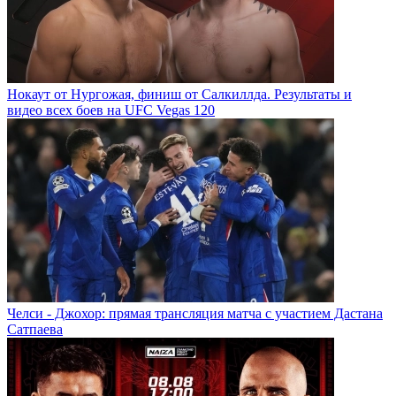
Нокаут от Нургожая, финиш от Салкиллда. Результаты и
видео всех боев на UFC Vegas 120
Челси - Джохор: прямая трансляция матча с участием Дастана
Сатпаева