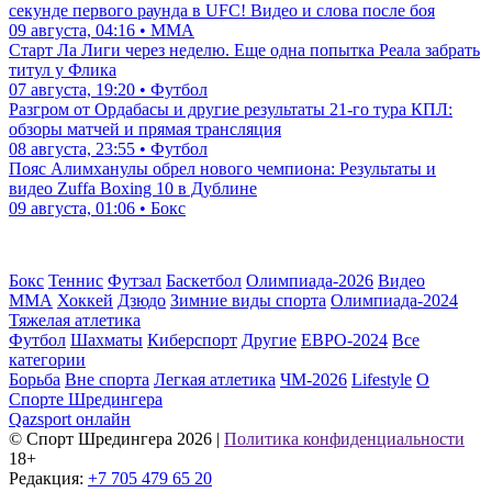
секунде первого раунда в UFC! Видео и слова после боя
09 августа, 04:16 • ММА
Старт Ла Лиги через неделю. Еще одна попытка Реала забрать
титул у Флика
07 августа, 19:20 • Футбол
Разгром от Ордабасы и другие результаты 21-го тура КПЛ:
обзоры матчей и прямая трансляция
08 августа, 23:55 • Футбол
Пояс Алимханулы обрел нового чемпиона: Результаты и
видео Zuffa Boxing 10 в Дублине
09 августа, 01:06 • Бокс
Бокс
Теннис
Футзал
Баскетбол
Олимпиада-2026
Видео
ММА
Хоккей
Дзюдо
Зимние виды спорта
Олимпиада-2024
Тяжелая атлетика
Футбол
Шахматы
Киберспорт
Другие
ЕВРО-2024
Все
категории
Борьба
Вне спорта
Легкая атлетика
ЧМ-2026
Lifestyle
О
Спорте Шредингера
Qazsport онлайн
© Cпорт Шредингера 2026
|
Политика конфиденциальности
18+
Редакция:
+7 705 479 65 20