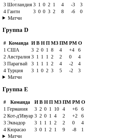
3
Шотландия
3
1
0
2
1
4
-3
3
4
Гаити
3
0
0
3
2
8
-6
0
Матчи
Группа D
#
Команда
И
В
Н
П
МЗ
ПМ
РМ
О
1
США
3
2
0
1
8
4
+4
6
2
Австралия
3
1
1
1
2
2
0
4
3
Парагвай
3
1
1
1
2
4
-2
4
4
Турция
3
1
0
2
3
5
-2
3
Матчи
Группа E
#
Команда
И
В
Н
П
МЗ
ПМ
РМ
О
1
Германия
3
2
0
1
10
4
+6
6
2
Кот-д'Ивуар
3
2
0
1
4
2
+2
6
3
Эквадор
3
1
1
1
2
2
0
4
4
Кюрасао
3
0
1
2
1
9
-8
1
Матчи