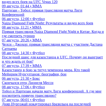
видео всех боев на UFC Vegas 120
09 августа, 01:44 • ММА
Партизан - Тобол: прямая трансляция матча Лиги
Конференций
06 августа, 12:00 • Футбол
Naiza Diamond Fight Night: Результаты и видео всех боев
08 августа, 11:21 • ММА
Прямая трансляция Naiza Diamond Fight Night в Китае. Когда и
где смотреть турнир
07 августа, 20:26 • ММА
Челси - Джохор: прямая трансляция матча с участием Дастана
Сатпаева
08 августа, 14:30 • Футбол
Последний шанс для казахстанца в UFC. Почему он выиграет
и что ждать от боя?
07 августа, 17:39 • ММА
Казахстанец в бою за титул чемпиона мира. Кто такой
Мейирим Нурсултанов: биография, бои
06 августа, 21:30 • Бокс
Скончался отец Лионеля Месси
08 августа, 17:06 • Футбол
Тобол и Партизан начали матч Лиги конференций. А где мне
посмотреть прямую трансляцию?
07 августа, 00:01 • Футбол
Дияр Нургожай нокаутировал бразильца на последней