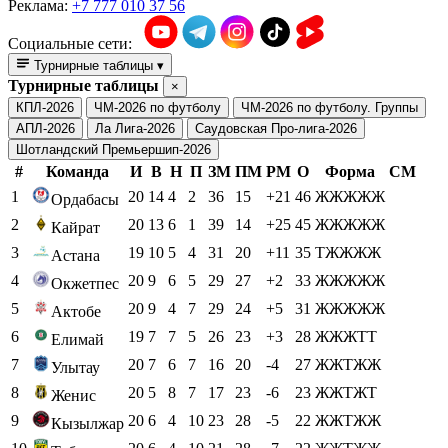
Реклама:
+7 777 010 37 56
Социальные сети:
Турнирные таблицы
▾
Турнирные таблицы
×
КПЛ-2026
ЧМ-2026 по футболу
ЧМ-2026 по футболу. Группы
АПЛ-2026
Ла Лига-2026
Саудовская Про-лига-2026
Шотландский Премьершип-2026
#
Команда
И
В
Н
П
ЗМ
ПМ
РМ
О
Форма
СМ
1
20
14
4
2
36
15
+21
46
ЖЖЖЖЖ
Ордабасы
2
20
13
6
1
39
14
+25
45
ЖЖЖЖЖ
Кайрат
3
19
10
5
4
31
20
+11
35
ТЖЖЖЖ
Астана
4
20
9
6
5
29
27
+2
33
ЖЖЖЖЖ
Окжетпес
5
20
9
4
7
29
24
+5
31
ЖЖЖЖЖ
Актобе
6
19
7
7
5
26
23
+3
28
ЖЖЖТТ
Елимай
7
20
7
6
7
16
20
-4
27
ЖЖТЖЖ
Улытау
8
20
5
8
7
17
23
-6
23
ЖЖТЖТ
Женис
9
20
6
4
10
23
28
-5
22
ЖЖТЖЖ
Кызылжар