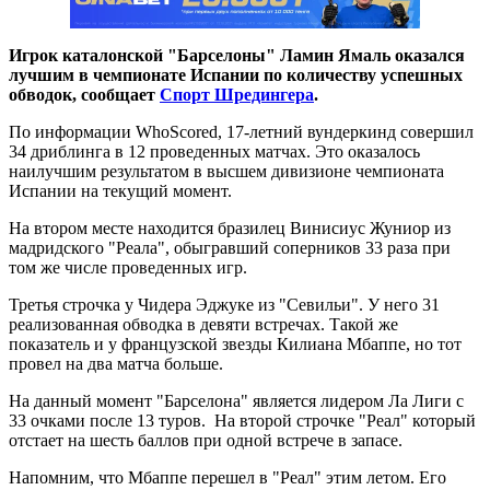
Игрок каталонской "Барселоны" Ламин Ямаль оказался
лучшим в чемпионате Испании по количеству успешных
обводок, сообщает
Спорт Шредингера
.
По информации WhoScored, 17-летний вундеркинд совершил
34 дриблинга в 12 проведенных матчах. Это оказалось
наилучшим результатом в высшем дивизионе чемпионата
Испании на текущий момент.
На втором месте находится бразилец Винисиус Жуниор из
мадридского "Реала", обыгравший соперников 33 раза при
том же числе проведенных игр.
Третья строчка у Чидера Эджуке из "Севильи". У него 31
реализованная обводка в девяти встречах. Такой же
показатель и у французской звезды Килиана Мбаппе, но тот
провел на два матча больше.
На данный момент "Барселона" является лидером Ла Лиги с
33 очками после 13 туров. На второй строчке "Реал" который
отстает на шесть баллов при одной встрече в запасе.
Напомним, что Мбаппе перешел в "Реал" этим летом. Его