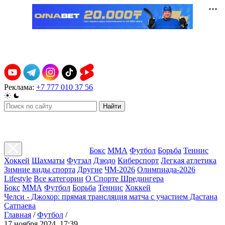
Реклама:
+7 777 010 37 56
Найти
Бокс
ММА
Футбол
Борьба
Теннис
Хоккей
Шахматы
Футзал
Дзюдо
Киберспорт
Легкая атлетика
Зимние виды спорта
Другие
ЧМ-2026
Олимпиада-2026
Lifestyle
Все категории
О Спорте Шредингера
Бокс
ММА
Футбол
Борьба
Теннис
Хоккей
Челси - Джохор: прямая трансляция матча с участием Дастана
Сатпаева
Главная
/
Футбол
/
17 ноября 2024, 17:39