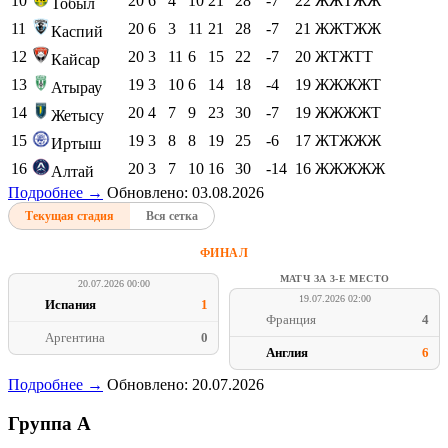
10
20
6
4
10
21
28
-7
22
ЖЖТЖЖ
Тобыл
11
20
6
3
11
21
28
-7
21
ЖЖТЖЖ
Каспий
12
20
3
11
6
15
22
-7
20
ЖТЖТТ
Кайсар
13
19
3
10
6
14
18
-4
19
ЖЖЖЖТ
Атырау
14
20
4
7
9
23
30
-7
19
ЖЖЖЖТ
Жетысу
15
19
3
8
8
19
25
-6
17
ЖТЖЖЖ
Иртыш
16
20
3
7
10
16
30
-14
16
ЖЖЖЖЖ
Алтай
Подробнее →
Обновлено: 03.08.2026
Текущая стадия
Вся сетка
ФИНАЛ
МАТЧ ЗА 3-Е МЕСТО
20.07.2026 00:00
19.07.2026 02:00
Испания
1
Франция
4
Аргентина
0
Англия
6
Подробнее →
Обновлено: 20.07.2026
Группа A