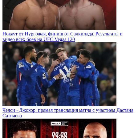
Нокаут от Нургожая, финиш от Салкиллда. Результаты и
видео всех боев на UFC Vegas 120
Челси - Джохор: прямая трансляция матча с участием Дастана
Сатпаева