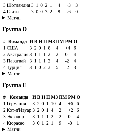
3
Шотландия
3
1
0
2
1
4
-3
3
4
Гаити
3
0
0
3
2
8
-6
0
Матчи
Группа D
#
Команда
И
В
Н
П
МЗ
ПМ
РМ
О
1
США
3
2
0
1
8
4
+4
6
2
Австралия
3
1
1
1
2
2
0
4
3
Парагвай
3
1
1
1
2
4
-2
4
4
Турция
3
1
0
2
3
5
-2
3
Матчи
Группа E
#
Команда
И
В
Н
П
МЗ
ПМ
РМ
О
1
Германия
3
2
0
1
10
4
+6
6
2
Кот-д'Ивуар
3
2
0
1
4
2
+2
6
3
Эквадор
3
1
1
1
2
2
0
4
4
Кюрасао
3
0
1
2
1
9
-8
1
Матчи