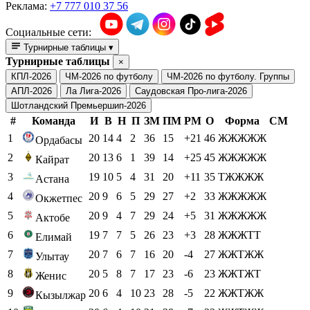
Реклама:
+7 777 010 37 56
Социальные сети:
Турнирные таблицы
▾
Турнирные таблицы
×
КПЛ-2026
ЧМ-2026 по футболу
ЧМ-2026 по футболу. Группы
АПЛ-2026
Ла Лига-2026
Саудовская Про-лига-2026
Шотландский Премьершип-2026
#
Команда
И
В
Н
П
ЗМ
ПМ
РМ
О
Форма
СМ
1
20
14
4
2
36
15
+21
46
ЖЖЖЖЖ
Ордабасы
2
20
13
6
1
39
14
+25
45
ЖЖЖЖЖ
Кайрат
3
19
10
5
4
31
20
+11
35
ТЖЖЖЖ
Астана
4
20
9
6
5
29
27
+2
33
ЖЖЖЖЖ
Окжетпес
5
20
9
4
7
29
24
+5
31
ЖЖЖЖЖ
Актобе
6
19
7
7
5
26
23
+3
28
ЖЖЖТТ
Елимай
7
20
7
6
7
16
20
-4
27
ЖЖТЖЖ
Улытау
8
20
5
8
7
17
23
-6
23
ЖЖТЖТ
Женис
9
20
6
4
10
23
28
-5
22
ЖЖТЖЖ
Кызылжар