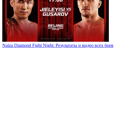
Naiza Diamond Fight Night: Результаты и видео всех боев