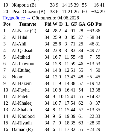
19
Жирона (В)
38
9
14
15
39
55
−16
41
20
Реал Овьедо (В)
38
6
11
21
26
60
−34
29
Подробнее →
Обновлено: 04.06.2026
Pos
Teamvte
Pld
W
D
L
GF
GA
GD
Pts
1
Al-Nassr (C)
34
28
2
4
91
28
+63
86
2
Al-Hilal
34
25
9
0
85
27
+58
84
3
Al-Ahli
34
25
6
3
71
25
+46
81
4
Al-Qadsiah
34
23
8
3
83
34
+49
77
5
Al-Ittihad
34
16
7
11
55
48
+7
55
6
Al-Taawoun
34
15
8
11
59
46
+13
53
7
Al-Ettifaq
34
14
8
12
51
55
−4
50
8
Neom
34
12
9
13
43
48
−5
45
9
Al-Hazem
34
11
9
14
38
57
−19
42
10
Al-Fayha
34
10
8
16
41
54
−13
38
11
Al-Fateh
34
9
10
15
41
55
−14
37
12
Al-Khaleej
34
10
7
17
54
62
−8
37
13
Al-Shabab
34
8
11
15
44
57
−13
35
14
Al-Kholood
34
9
6
19
39
61
−22
33
15
Al-Riyadh
34
7
9
18
35
63
−28
30
16
Damac (R)
34
6
11
17
32
55
−23
29