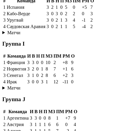
#
Команда
И
В
Н
П
МЗ
ПМ
РМ
О
1
Испания
3
2
1
0
5
0
+5
7
2
Кабо-Верде
3
0
3
0
2
2
0
3
3
Уругвай
3
0
2
1
3
4
-1
2
4
Саудовская Аравия
3
0
2
1
1
5
-4
2
Матчи
Группа I
#
Команда
И
В
Н
П
МЗ
ПМ
РМ
О
1
Франция
3
3
0
0
10
2
+8
9
2
Норвегия
3
2
0
1
8
7
+1
6
3
Сенегал
3
1
0
2
8
6
+2
3
4
Ирак
3
0
0
3
1
12
-11
0
Матчи
Группа J
#
Команда
И
В
Н
П
МЗ
ПМ
РМ
О
1
Аргентина
3
3
0
0
8
1
+7
9
2
Австрия
3
1
1
1
6
6
0
4
3
Алжир
3
1
1
1
5
7
-2
4