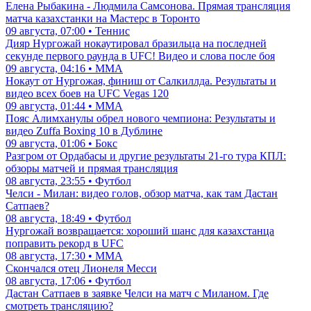
Елена Рыбакина - Людмила Самсонова. Прямая трансляция
матча казахстанки на Мастерс в Торонто
09 августа, 07:00 • Теннис
Дияр Нургожай нокаутировал бразильца на последней
секунде первого раунда в UFC! Видео и слова после боя
09 августа, 04:16 • ММА
Нокаут от Нургожая, финиш от Салкиллда. Результаты и
видео всех боев на UFC Vegas 120
09 августа, 01:44 • ММА
Пояс Алимханулы обрел нового чемпиона: Результаты и
видео Zuffa Boxing 10 в Дублине
09 августа, 01:06 • Бокс
Разгром от Ордабасы и другие результаты 21-го тура КПЛ:
обзоры матчей и прямая трансляция
08 августа, 23:55 • Футбол
Челси - Милан: видео голов, обзор матча, как там Дастан
Сатпаев?
08 августа, 18:49 • Футбол
Нургожай возвращается: хороший шанс для казахстанца
поправить рекорд в UFC
08 августа, 17:30 • ММА
Скончался отец Лионеля Месси
08 августа, 17:06 • Футбол
Дастан Сатпаев в заявке Челси на матч с Миланом. Где
смотреть трансляцию?