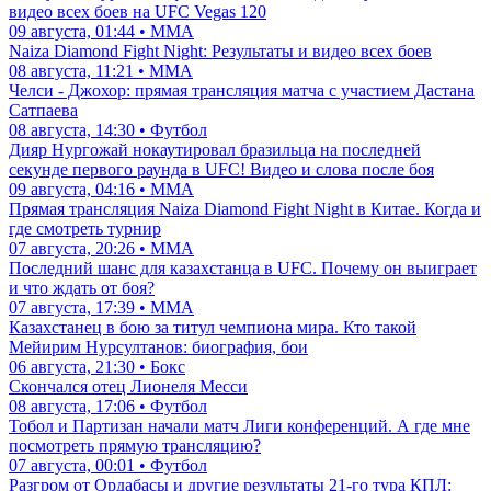
видео всех боев на UFC Vegas 120
09 августа, 01:44 • ММА
Naiza Diamond Fight Night: Результаты и видео всех боев
08 августа, 11:21 • ММА
Челси - Джохор: прямая трансляция матча с участием Дастана
Сатпаева
08 августа, 14:30 • Футбол
Дияр Нургожай нокаутировал бразильца на последней
секунде первого раунда в UFC! Видео и слова после боя
09 августа, 04:16 • ММА
Прямая трансляция Naiza Diamond Fight Night в Китае. Когда и
где смотреть турнир
07 августа, 20:26 • ММА
Последний шанс для казахстанца в UFC. Почему он выиграет
и что ждать от боя?
07 августа, 17:39 • ММА
Казахстанец в бою за титул чемпиона мира. Кто такой
Мейирим Нурсултанов: биография, бои
06 августа, 21:30 • Бокс
Скончался отец Лионеля Месси
08 августа, 17:06 • Футбол
Тобол и Партизан начали матч Лиги конференций. А где мне
посмотреть прямую трансляцию?
07 августа, 00:01 • Футбол
Разгром от Ордабасы и другие результаты 21-го тура КПЛ: