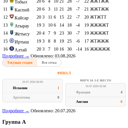
10
20
6
4
10
21
28
-7
22
ЖЖТЖЖ
Тобыл
11
20
6
3
11
21
28
-7
21
ЖЖТЖЖ
Каспий
12
20
3
11
6
15
22
-7
20
ЖТЖТТ
Кайсар
13
19
3
10
6
14
18
-4
19
ЖЖЖЖТ
Атырау
14
20
4
7
9
23
30
-7
19
ЖЖЖЖТ
Жетысу
15
19
3
8
8
19
25
-6
17
ЖТЖЖЖ
Иртыш
16
20
3
7
10
16
30
-14
16
ЖЖЖЖЖ
Алтай
Подробнее →
Обновлено: 03.08.2026
Текущая стадия
Вся сетка
ФИНАЛ
МАТЧ ЗА 3-Е МЕСТО
20.07.2026 00:00
19.07.2026 02:00
Испания
1
Франция
4
Аргентина
0
Англия
6
Подробнее →
Обновлено: 20.07.2026
Группа A