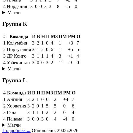
4
Иордания
3
0
0
3
3
8
-5
0
Матчи
Группа K
#
Команда
И
В
Н
П
МЗ
ПМ
РМ
О
1
Колумбия
3
2
1
0
4
1
+3
7
2
Португалия
3
1
2
0
6
1
+5
5
3
ДР Конго
3
1
1
1
4
3
+1
4
4
Узбекистан
3
0
0
3
2
11
-9
0
Матчи
Группа L
#
Команда
И
В
Н
П
МЗ
ПМ
РМ
О
1
Англия
3
2
1
0
6
2
+4
7
2
Хорватия
3
2
0
1
5
5
0
6
3
Гана
3
1
1
1
2
2
0
4
4
Панама
3
0
0
3
0
4
-4
0
Матчи
Подробнее →
Обновлено: 29.06.2026