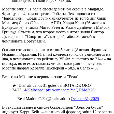
команде есть такой игрок, как ты.
Мбаппе забил 31 гол в своем дебютном сезоне в Мадриде.
Француз на 4 гола опередил Роберта Левандовски из
"Барселоны". Среди других конкурентов из топ-5 лиг были
Мохамед Салах (29 голов в АПЛ), Харри Кейн (26 мячей в
Бундеслиге), а также Матео Ретеги, Усман Дембеле и Мэйсон
Гринвуд. Отметим, что
второе место в итоге занял Виктор
Дьокереш из "Спортинга", который забил 39 мячей в
чемпионате Португалии.
Однако согласно правилам в топ-5 лигах (Англия, Франция,
Испания, Германия, Италия) количество голов умножается на
два, в чемпионатах по рейтингу УЕФА с шестого по 21-й – на
полтора, во всех остальных число голов равно числу очков.
Мбаппе набрал 62 балла, Дьокереш – 58,5, а Салах – 58
Все голы Мбаппе в первом сезоне за "Реал"
🔥 ¡Disfruta de los 31 goles del BOTA DE ORO
24/25,
@KMbappe
!
pic.twitter.com/YdQDMq3t26
— Real Madrid C.F. (@realmadrid)
October 31, 2025
В текущем сезоне в списке бомбардиров "Золотой бутсы"
лидирует Харри Кейн – английский форвард забил 12 голов за