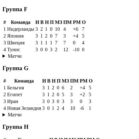
Группа F
#
Команда
И
В
Н
П
МЗ
ПМ
РМ
О
1
Нидерланды
3
2
1
0
10
4
+6
7
2
Япония
3
1
2
0
7
3
+4
5
3
Швеция
3
1
1
1
7
7
0
4
4
Тунис
3
0
0
3
2
12
-10
0
Матчи
Группа G
#
Команда
И
В
Н
П
МЗ
ПМ
РМ
О
1
Бельгия
3
1
2
0
6
2
+4
5
2
Египет
3
1
2
0
5
3
+2
5
3
Иран
3
0
3
0
3
3
0
3
4
Новая Зеландия
3
0
1
2
4
10
-6
1
Матчи
Группа H