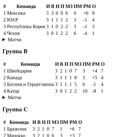
#
Команда
И
В
Н
П
МЗ
ПМ
РМ
О
1
Мексика
3
3
0
0
6
0
+6
9
2
ЮАР
3
1
1
1
2
3
-1
4
3
Республика Корея
3
1
0
2
2
3
-1
3
4
Чехия
3
0
1
2
2
6
-4
1
Матчи
Группа B
#
Команда
И
В
Н
П
МЗ
ПМ
РМ
О
1
Швейцария
3
2
1
0
7
3
+4
7
2
Канада
3
1
1
1
8
3
+5
4
3
Босния и Герцеговина
3
1
1
1
5
6
-1
4
4
Катар
3
0
1
2
2
10
-8
1
Матчи
Группа C
#
Команда
И
В
Н
П
МЗ
ПМ
РМ
О
1
Бразилия
3
2
1
0
7
1
+6
7
2
Марокко
3
2
1
0
6
3
+3
7