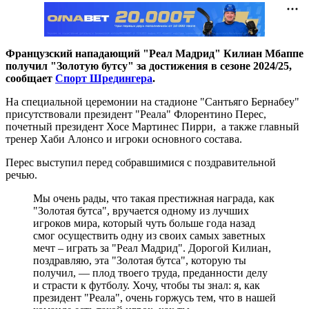
Французский нападающий "Реал Мадрид" Килиан Мбаппе
получил "Золотую бутсу" за достижения в сезоне 2024/25,
сообщает
Спорт Шредингера
.
На специальной церемонии на стадионе "Сантьяго Бернабеу"
присутствовали президент "Реала" Флорентино Перес,
почетный президент Хосе Мартинес Пирри, а также главный
тренер Хаби Алонсо и игроки основного состава.
Перес выступил перед собравшимися с поздравительной
речью.
Мы очень рады, что такая престижная награда, как
"Золотая бутса", вручается одному из лучших
игроков мира, который чуть больше года назад
смог осуществить одну из своих самых заветных
мечт – играть за "Реал Мадрид". Дорогой Килиан,
поздравляю, эта "Золотая бутса", которую ты
получил, — плод твоего труда, преданности делу
и страсти к футболу. Хочу, чтобы ты знал: я, как
президент "Реала", очень горжусь тем, что в нашей