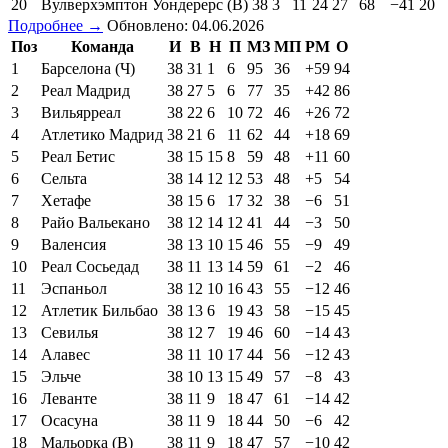
20
Вулверхэмптон Уондерерс (В)
38
3
11
24
27
68
−41
20
Подробнее →
Обновлено: 04.06.2026
Поз
Команда
И
В
Н
П
МЗ
МП
РМ
О
1
Барселона (Ч)
38
31
1
6
95
36
+59
94
2
Реал Мадрид
38
27
5
6
77
35
+42
86
3
Вильярреал
38
22
6
10
72
46
+26
72
4
Атлетико Мадрид
38
21
6
11
62
44
+18
69
5
Реал Бетис
38
15
15
8
59
48
+11
60
6
Сельта
38
14
12
12
53
48
+5
54
7
Хетафе
38
15
6
17
32
38
−6
51
8
Райо Вальекано
38
12
14
12
41
44
−3
50
9
Валенсия
38
13
10
15
46
55
−9
49
10
Реал Сосьедад
38
11
13
14
59
61
−2
46
11
Эспаньол
38
12
10
16
43
55
−12
46
12
Атлетик Бильбао
38
13
6
19
43
58
−15
45
13
Севилья
38
12
7
19
46
60
−14
43
14
Алавес
38
11
10
17
44
56
−12
43
15
Эльче
38
10
13
15
49
57
−8
43
16
Леванте
38
11
9
18
47
61
−14
42
17
Осасуна
38
11
9
18
44
50
−6
42
18
Мальорка (В)
38
11
9
18
47
57
−10
42