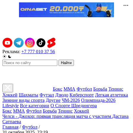
Реклама:
+7 777 010 37 56
Найти
Бокс
ММА
Футбол
Борьба
Теннис
Хоккей
Шахматы
Футзал
Дзюдо
Киберспорт
Легкая атлетика
Зимние виды спорта
Другие
ЧМ-2026
Олимпиада-2026
Lifestyle
Все категории
О Спорте Шредингера
Бокс
ММА
Футбол
Борьба
Теннис
Хоккей
Челси - Джохор: прямая трансляция матча с участием Дастана
Сатпаева
Главная
/
Футбол
/
31 октября 2025, 23:19