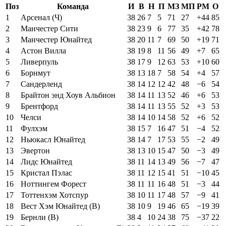
Поз
Команда
И
В
Н
П
МЗ
МП
РМ
О
1
Арсенал (Ч)
38
26
7
5
71
27
+44
85
2
Манчестер Сити
38
23
9
6
77
35
+42
78
3
Манчестер Юнайтед
38
20
11
7
69
50
+19
71
4
Астон Вилла
38
19
8
11
56
49
+7
65
5
Ливерпуль
38
17
9
12
63
53
+10
60
6
Борнмут
38
13
18
7
58
54
+4
57
7
Сандерленд
38
14
12
12
42
48
−6
54
8
Брайтон энд Хоув Альбион
38
14
11
13
52
46
+6
53
9
Брентфорд
38
14
11
13
55
52
+3
53
10
Челси
38
14
10
14
58
52
+6
52
11
Фулхэм
38
15
7
16
47
51
−4
52
12
Ньюкасл Юнайтед
38
14
7
17
53
55
−2
49
13
Эвертон
38
13
10
15
47
50
−3
49
14
Лидс Юнайтед
38
11
14
13
49
56
−7
47
15
Кристал Пэлас
38
11
12
15
41
51
−10
45
16
Ноттингем Форест
38
11
11
16
48
51
−3
44
17
Тоттенхэм Хотспур
38
10
11
17
48
57
−9
41
18
Вест Хэм Юнайтед (В)
38
10
9
19
46
65
−19
39
19
Бернли (В)
38
4
10
24
38
75
−37
22