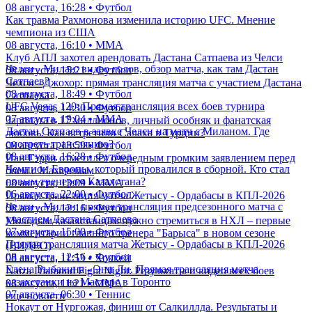
08 августа, 16:28 • Футбол
Как травма Рахмонова изменила историю UFC. Мнение
чемпиона из США
08 августа, 16:10 • ММА
Клуб АПЛ захотел арендовать Дастана Сатпаева из Челси
Челси - Милан: видео голов, обзор матча, как там Дастан
08 августа, 15:21 • Футбол
Сатпаев?
Челси - Джохор: прямая трансляция матча с участием Дастана
08 августа, 18:49 • Футбол
Сатпаева
UFC Vegas 120: Прямая трансляция всех боев турнира
08 августа, 14:30 • Футбол
07 августа, 19:04 • ММА
Зарплата в 17 миллионов, личный особняк и фанатская
Дастан Сатпаев в заявке Челси на матч с Миланом. Где
любовь. Как встретили Салаха в Турции?
смотреть трансляцию?
08 августа, 13:59 • Футбол
08 августа, 16:28 • Футбол
Иан Гэрри отметился очередным громким заявлением перед
Чемпион Европы, который провалился в сборной. Кто стал
боем с Махачевым
новым тренером Казахстана?
08 августа, 13:09 • ММА
06 августа, 22:00 • Футбол
Прямая трансляция матча Жетысу - Ордабасы в КПЛ-2026
Челси - Милан: прямая трансляция предсезонного матча с
08 августа, 12:16 • Футбол
участием Дастана Сатпаева
Молодым казахстанцам нужно стремиться в НХЛ – первые
07 августа, 15:00 • Футбол
комментарии главного тренера "Барыса" в новом сезоне
Прямая трансляция матча Жетысу - Ордабасы в КПЛ-2026
(ВИДЕО)
08 августа, 12:16 • Футбол
08 августа, 11:53 • Хоккей
Елена Рыбакина - Энн Ли. Прямая трансляция матча
Naiza Diamond Fight Night: Результаты и видео всех боев
казахстанки на Мастерс в Торонто
08 августа, 11:21 • ММА
07 августа, 06:30 • Теннис
еще новости
Нокаут от Нургожая, финиш от Салкиллда. Результаты и