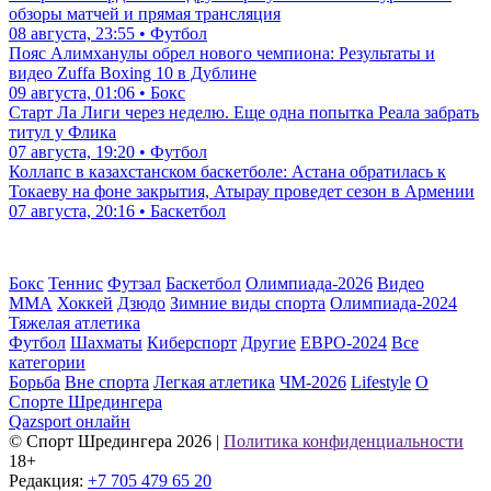
обзоры матчей и прямая трансляция
08 августа, 23:55 • Футбол
Пояс Алимханулы обрел нового чемпиона: Результаты и
видео Zuffa Boxing 10 в Дублине
09 августа, 01:06 • Бокс
Старт Ла Лиги через неделю. Еще одна попытка Реала забрать
титул у Флика
07 августа, 19:20 • Футбол
Коллапс в казахстанском баскетболе: Астана обратилась к
Токаеву на фоне закрытия, Атырау проведет сезон в Армении
07 августа, 20:16 • Баскетбол
Бокс
Теннис
Футзал
Баскетбол
Олимпиада-2026
Видео
ММА
Хоккей
Дзюдо
Зимние виды спорта
Олимпиада-2024
Тяжелая атлетика
Футбол
Шахматы
Киберспорт
Другие
ЕВРО-2024
Все
категории
Борьба
Вне спорта
Легкая атлетика
ЧМ-2026
Lifestyle
О
Спорте Шредингера
Qazsport онлайн
© Cпорт Шредингера 2026
|
Политика конфиденциальности
18+
Редакция:
+7 705 479 65 20