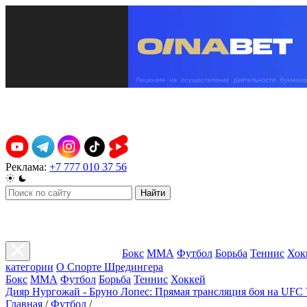
Реклама:
+7 777 010 37 56
Найти
Бокс
ММА
Футбол
Борьба
Теннис
Хок
категории
О Спорте Шредингера
Бокс
ММА
Футбол
Борьба
Теннис
Хоккей
Дияр Нургожай - Бруно Лопес: Прямая трансляция боя на UFC 
Главная
/
Футбол
/