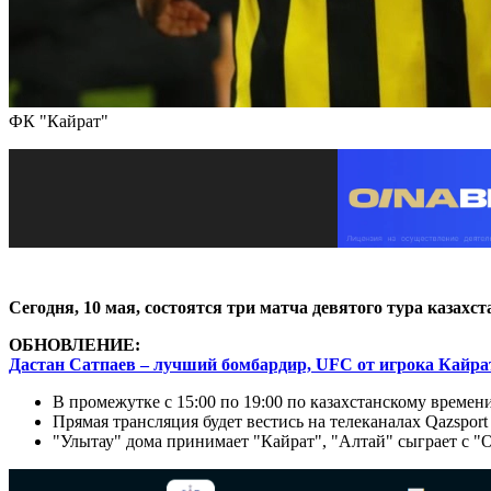
ФК "Кайрат"
Сегодня, 10 мая, состоятся три матча девятого тура казах
ОБНОВЛЕНИЕ:
Дастан Сатпаев – лучший бомбардир, UFC от игрока Кайра
В промежутке с 15:00 по 19:00 по казахстанскому времен
Прямая трансляция будет вестись на телеканалах Qazsport 
"Улытау" дома принимает "Кайрат", "Алтай" сыграет с "О