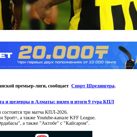
станской премьер-лиги, сообщает
Спорт Шредингера
.
та и шедевры в Алматы: видео и итоги 9 тура КПЛ
и состоятся три матча КПЛ-2026.
и Sport+, а также Youtube-канале KFF League.
рдабасы", а также "Актобе" с "Кайсаром".