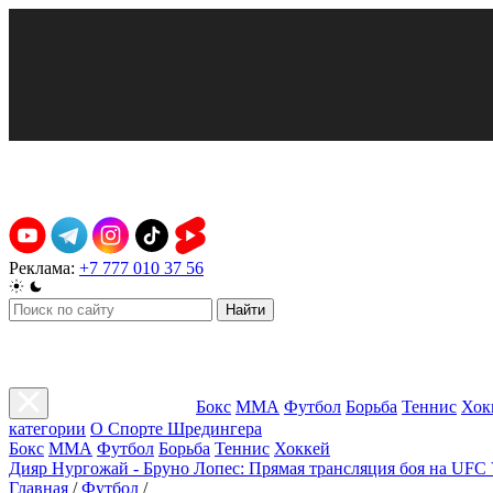
Реклама:
+7 777 010 37 56
Найти
Бокс
ММА
Футбол
Борьба
Теннис
Хок
категории
О Спорте Шредингера
Бокс
ММА
Футбол
Борьба
Теннис
Хоккей
Дияр Нургожай - Бруно Лопес: Прямая трансляция боя на UFC 
Главная
/
Футбол
/