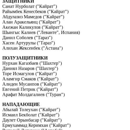
ЗАЩИТНИКИ
Санат Нурболат ("Кайрат")
Райымбек Кенесбеков ("Кайрат")
Абдулазиз Мамедов ("Кайрат")
Алан Аракельянц ("Кайрат")
Акежан Каликулов ("Кайрат")
Шынгыс Калиев ("Леванте", Испания)
Данил Соболев ("Тараз")
Хасен Артурулы ("Тараз")
Алихан Жексенбек ("Астана")
ПОЛУЗАЩИТНИКИ
Нурхан Кагазбаев ("Шахтер")
Даниял Назаров ("Шахтер")
Торе Исмагулов ("Кайрат")
Аламгир Смаков ("Кайрат")
Алиден Мусаипов ("Кайрат")
Евгений Петрик ("Кайрат")
Арафат Молдагалиев ("Туран")
НАПАДАЮЩИЕ
Абылай Толеухан ("Кайрат")
Исмаил Бекболат ("Кайрат")
Даулет Орынбасар ("Кайрат")
Ермухаммад Керимхан ("Кайрат")