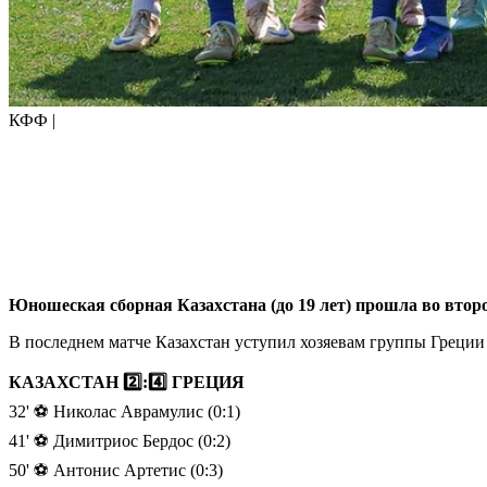
КФФ |
Юношеская сборная Казахстана (до 19 лет) прошла во втор
В последнем матче Казахстан уступил хозяевам группы Греции -
КАЗАХСТАН 2️⃣:4️⃣ ГРЕЦИЯ
32' ⚽️ Николас Аврамулис (0:1)
41' ⚽️ Димитриос Бердос (0:2)
50' ⚽️ Антонис Артетис (0:3)