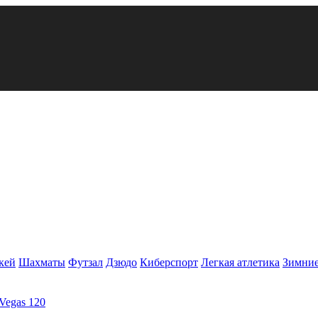
кей
Шахматы
Футзал
Дзюдо
Киберспорт
Легкая атлетика
Зимние
Vegas 120