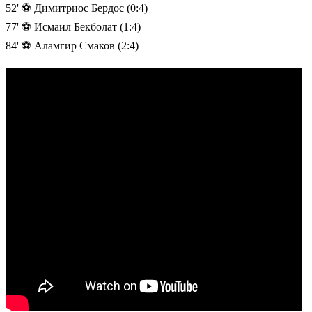
52' ⚽️ Димитриос Бердос (0:4)
77' ⚽️ Исмаил Бекболат (1:4)
84' ⚽️ Аламгир Смаков (2:4)