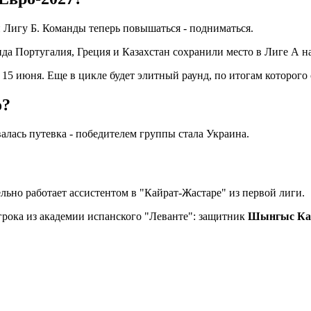
 Лигу Б. Команды теперь повышаться - подниматься.
нда Португалия, Греция и Казахстан сохранили место в Лиге А 
 15 июня. Еще в цикле будет элитный раунд, по итогам которог
о?
валась путевка - победителем группы стала Украина.
ельно работает ассистентом в "Кайрат-Жастаре" из первой лиги.
игрока из академии испанского "Леванте": защитник
Шынгыс Ка