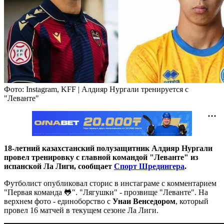
Фото: Instagram, KFF | Алдияр Нургали тренируется с
"Леванте"
18-летний казахстанский полузащитник Алдияр Нургали
провел тренировку с главной командой "Леванте" из
испанской Ла Лиги, сообщает
Спорт Шредингера
.
Футболист опубликовал сторис в инстаграме с комментарием
"Первая команда 🐸". "Лягушки" - прозвище "Леванте". На
верхнем фото - единоборство с
Унаи Венседором
, который
провел 16 матчей в текущем сезоне Ла Лиги.