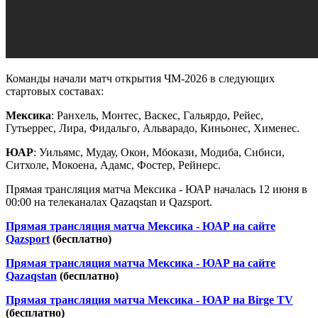
Команды начали матч открытия ЧМ-2026 в следующих
стартовых составах:
Мексика
: Ранхель, Монтес, Васкес, Гальярдо, Рейес,
Гутьеррес, Лира, Фидальго, Альварадо, Киньонес, Хименес.
ЮАР
: Уильямс, Мудау, Окон, Мбокази, Модиба, Сибиси,
Ситхоле, Мокоена, Адамс, Фостер, Рейнерс.
Прямая трансляция матча Мексика - ЮАР началась 12 июня в
00:00 на телеканалах Qazaqstan и Qazsport.
Прямая трансляция матча Мексика - ЮАР на сайте
Qazsport
(бесплатно)
Прямая трансляция матча Мексика - ЮАР на сайте
Qazaqstan
(бесплатно)
Прямая трансляция матча Мексика - ЮАР на Birge TV
(бесплатно)