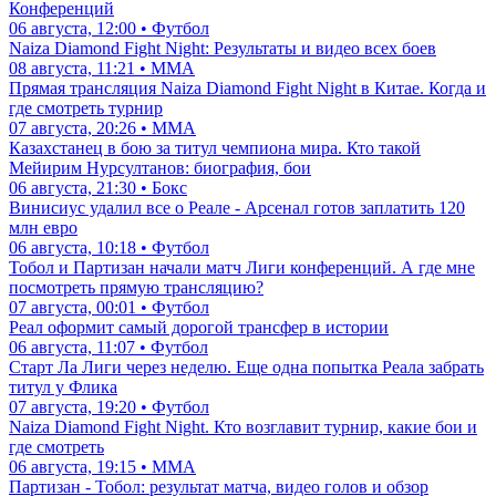
Конференций
06 августа, 12:00 • Футбол
Naiza Diamond Fight Night: Результаты и видео всех боев
08 августа, 11:21 • ММА
Прямая трансляция Naiza Diamond Fight Night в Китае. Когда и
где смотреть турнир
07 августа, 20:26 • ММА
Казахстанец в бою за титул чемпиона мира. Кто такой
Мейирим Нурсултанов: биография, бои
06 августа, 21:30 • Бокс
Винисиус удалил все о Реале - Арсенал готов заплатить 120
млн евро
06 августа, 10:18 • Футбол
Тобол и Партизан начали матч Лиги конференций. А где мне
посмотреть прямую трансляцию?
07 августа, 00:01 • Футбол
Реал оформит самый дорогой трансфер в истории
06 августа, 11:07 • Футбол
Старт Ла Лиги через неделю. Еще одна попытка Реала забрать
титул у Флика
07 августа, 19:20 • Футбол
Naiza Diamond Fight Night. Кто возглавит турнир, какие бои и
где смотреть
06 августа, 19:15 • ММА
Партизан - Тобол: результат матча, видео голов и обзор