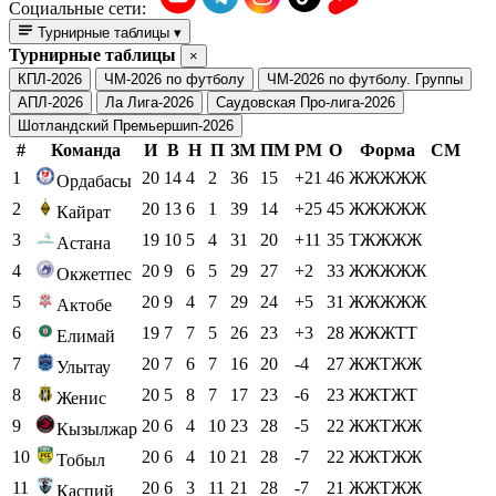
Социальные сети:
Турнирные таблицы
▾
Турнирные таблицы
×
КПЛ-2026
ЧМ-2026 по футболу
ЧМ-2026 по футболу. Группы
АПЛ-2026
Ла Лига-2026
Саудовская Про-лига-2026
Шотландский Премьершип-2026
#
Команда
И
В
Н
П
ЗМ
ПМ
РМ
О
Форма
СМ
1
20
14
4
2
36
15
+21
46
ЖЖЖЖЖ
Ордабасы
2
20
13
6
1
39
14
+25
45
ЖЖЖЖЖ
Кайрат
3
19
10
5
4
31
20
+11
35
ТЖЖЖЖ
Астана
4
20
9
6
5
29
27
+2
33
ЖЖЖЖЖ
Окжетпес
5
20
9
4
7
29
24
+5
31
ЖЖЖЖЖ
Актобе
6
19
7
7
5
26
23
+3
28
ЖЖЖТТ
Елимай
7
20
7
6
7
16
20
-4
27
ЖЖТЖЖ
Улытау
8
20
5
8
7
17
23
-6
23
ЖЖТЖТ
Женис
9
20
6
4
10
23
28
-5
22
ЖЖТЖЖ
Кызылжар
10
20
6
4
10
21
28
-7
22
ЖЖТЖЖ
Тобыл
11
20
6
3
11
21
28
-7
21
ЖЖТЖЖ
Каспий