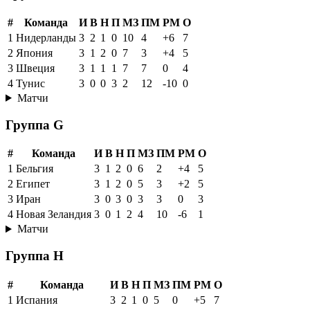
#
Команда
И
В
Н
П
МЗ
ПМ
РМ
О
1
Нидерланды
3
2
1
0
10
4
+6
7
2
Япония
3
1
2
0
7
3
+4
5
3
Швеция
3
1
1
1
7
7
0
4
4
Тунис
3
0
0
3
2
12
-10
0
Матчи
Группа G
#
Команда
И
В
Н
П
МЗ
ПМ
РМ
О
1
Бельгия
3
1
2
0
6
2
+4
5
2
Египет
3
1
2
0
5
3
+2
5
3
Иран
3
0
3
0
3
3
0
3
4
Новая Зеландия
3
0
1
2
4
10
-6
1
Матчи
Группа H
#
Команда
И
В
Н
П
МЗ
ПМ
РМ
О
1
Испания
3
2
1
0
5
0
+5
7