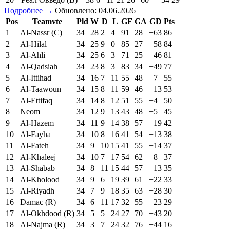
Подробнее →
Обновлено: 04.06.2026
Pos
Teamvte
Pld
W
D
L
GF
GA
GD
Pts
1
Al-Nassr (C)
34
28
2
4
91
28
+63
86
2
Al-Hilal
34
25
9
0
85
27
+58
84
3
Al-Ahli
34
25
6
3
71
25
+46
81
4
Al-Qadsiah
34
23
8
3
83
34
+49
77
5
Al-Ittihad
34
16
7
11
55
48
+7
55
6
Al-Taawoun
34
15
8
11
59
46
+13
53
7
Al-Ettifaq
34
14
8
12
51
55
−4
50
8
Neom
34
12
9
13
43
48
−5
45
9
Al-Hazem
34
11
9
14
38
57
−19
42
10
Al-Fayha
34
10
8
16
41
54
−13
38
11
Al-Fateh
34
9
10
15
41
55
−14
37
12
Al-Khaleej
34
10
7
17
54
62
−8
37
13
Al-Shabab
34
8
11
15
44
57
−13
35
14
Al-Kholood
34
9
6
19
39
61
−22
33
15
Al-Riyadh
34
7
9
18
35
63
−28
30
16
Damac (R)
34
6
11
17
32
55
−23
29
17
Al-Okhdood (R)
34
5
5
24
27
70
−43
20
18
Al-Najma (R)
34
3
7
24
32
76
−44
16