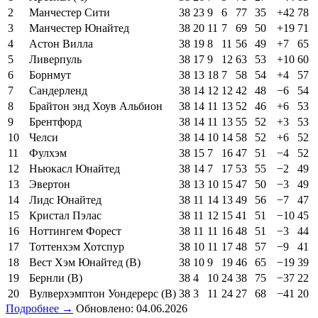
2
Манчестер Сити
38
23
9
6
77
35
+42
78
3
Манчестер Юнайтед
38
20
11
7
69
50
+19
71
4
Астон Вилла
38
19
8
11
56
49
+7
65
5
Ливерпуль
38
17
9
12
63
53
+10
60
6
Борнмут
38
13
18
7
58
54
+4
57
7
Сандерленд
38
14
12
12
42
48
−6
54
8
Брайтон энд Хоув Альбион
38
14
11
13
52
46
+6
53
9
Брентфорд
38
14
11
13
55
52
+3
53
10
Челси
38
14
10
14
58
52
+6
52
11
Фулхэм
38
15
7
16
47
51
−4
52
12
Ньюкасл Юнайтед
38
14
7
17
53
55
−2
49
13
Эвертон
38
13
10
15
47
50
−3
49
14
Лидс Юнайтед
38
11
14
13
49
56
−7
47
15
Кристал Пэлас
38
11
12
15
41
51
−10
45
16
Ноттингем Форест
38
11
11
16
48
51
−3
44
17
Тоттенхэм Хотспур
38
10
11
17
48
57
−9
41
18
Вест Хэм Юнайтед (В)
38
10
9
19
46
65
−19
39
19
Бернли (В)
38
4
10
24
38
75
−37
22
20
Вулверхэмптон Уондерерс (В)
38
3
11
24
27
68
−41
20
Подробнее →
Обновлено: 04.06.2026