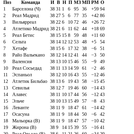
Поз
Команда
И
В
Н
П
МЗ
МП
РМ
О
1
Барселона (Ч)
38
31
1
6
95
36
+59
94
2
Реал Мадрид
38
27
5
6
77
35
+42
86
3
Вильярреал
38
22
6
10
72
46
+26
72
4
Атлетико Мадрид
38
21
6
11
62
44
+18
69
5
Реал Бетис
38
15
15
8
59
48
+11
60
6
Сельта
38
14
12
12
53
48
+5
54
7
Хетафе
38
15
6
17
32
38
−6
51
8
Райо Вальекано
38
12
14
12
41
44
−3
50
9
Валенсия
38
13
10
15
46
55
−9
49
10
Реал Сосьедад
38
11
13
14
59
61
−2
46
11
Эспаньол
38
12
10
16
43
55
−12
46
12
Атлетик Бильбао
38
13
6
19
43
58
−15
45
13
Севилья
38
12
7
19
46
60
−14
43
14
Алавес
38
11
10
17
44
56
−12
43
15
Эльче
38
10
13
15
49
57
−8
43
16
Леванте
38
11
9
18
47
61
−14
42
17
Осасуна
38
11
9
18
44
50
−6
42
18
Мальорка (В)
38
11
9
18
47
57
−10
42
19
Жирона (В)
38
9
14
15
39
55
−16
41
20
Реал Овьедо (В)
38
6
11
21
26
60
−34
29