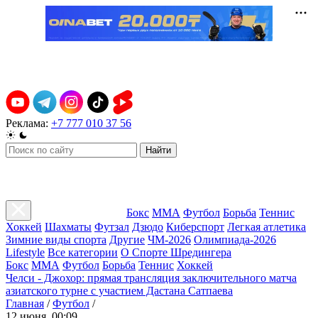
Реклама:
+7 777 010 37 56
Найти
Бокс
ММА
Футбол
Борьба
Теннис
Хоккей
Шахматы
Футзал
Дзюдо
Киберспорт
Легкая атлетика
Зимние виды спорта
Другие
ЧМ-2026
Олимпиада-2026
Lifestyle
Все категории
О Спорте Шредингера
Бокс
ММА
Футбол
Борьба
Теннис
Хоккей
Челси - Джохор: прямая трансляция заключительного матча
азиатского турне с участием Дастана Сатпаева
Главная
/
Футбол
/
12 июня, 00:09