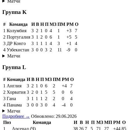
Матчи
Группа K
#
Команда
И
В
Н
П
МЗ
ПМ
РМ
О
1
Колумбия
3
2
1
0
4
1
+3
7
2
Португалия
3
1
2
0
6
1
+5
5
3
ДР Конго
3
1
1
1
4
3
+1
4
4
Узбекистан
3
0
0
3
2
11
-9
0
Матчи
Группа L
#
Команда
И
В
Н
П
МЗ
ПМ
РМ
О
1
Англия
3
2
1
0
6
2
+4
7
2
Хорватия
3
2
0
1
5
5
0
6
3
Гана
3
1
1
1
2
2
0
4
4
Панама
3
0
0
3
0
4
-4
0
Матчи
Подробнее →
Обновлено: 29.06.2026
Поз
Команда
И
В
Н
П
МЗ
МП
РМ
О
1
Арсенал (Ч)
38
26
7
5
71
27
+44
85