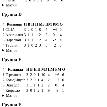
4
Гаити
3
0
0
3
2
8
-6
0
Матчи
Группа D
#
Команда
И
В
Н
П
МЗ
ПМ
РМ
О
1
США
3
2
0
1
8
4
+4
6
2
Австралия
3
1
1
1
2
2
0
4
3
Парагвай
3
1
1
1
2
4
-2
4
4
Турция
3
1
0
2
3
5
-2
3
Матчи
Группа E
#
Команда
И
В
Н
П
МЗ
ПМ
РМ
О
1
Германия
3
2
0
1
10
4
+6
6
2
Кот-д'Ивуар
3
2
0
1
4
2
+2
6
3
Эквадор
3
1
1
1
2
2
0
4
4
Кюрасао
3
0
1
2
1
9
-8
1
Матчи
Группа F