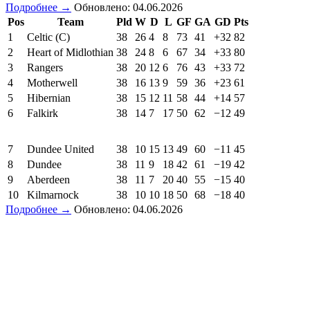
Подробнее →
Обновлено: 04.06.2026
Pos
Team
Pld
W
D
L
GF
GA
GD
Pts
1
Celtic (C)
38
26
4
8
73
41
+32
82
2
Heart of Midlothian
38
24
8
6
67
34
+33
80
3
Rangers
38
20
12
6
76
43
+33
72
4
Motherwell
38
16
13
9
59
36
+23
61
5
Hibernian
38
15
12
11
58
44
+14
57
6
Falkirk
38
14
7
17
50
62
−12
49
7
Dundee United
38
10
15
13
49
60
−11
45
8
Dundee
38
11
9
18
42
61
−19
42
9
Aberdeen
38
11
7
20
40
55
−15
40
10
Kilmarnock
38
10
10
18
50
68
−18
40
Подробнее →
Обновлено: 04.06.2026