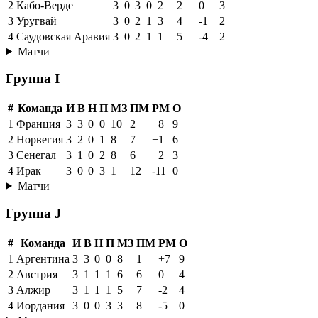
2
Кабо-Верде
3
0
3
0
2
2
0
3
3
Уругвай
3
0
2
1
3
4
-1
2
4
Саудовская Аравия
3
0
2
1
1
5
-4
2
Матчи
Группа I
#
Команда
И
В
Н
П
МЗ
ПМ
РМ
О
1
Франция
3
3
0
0
10
2
+8
9
2
Норвегия
3
2
0
1
8
7
+1
6
3
Сенегал
3
1
0
2
8
6
+2
3
4
Ирак
3
0
0
3
1
12
-11
0
Матчи
Группа J
#
Команда
И
В
Н
П
МЗ
ПМ
РМ
О
1
Аргентина
3
3
0
0
8
1
+7
9
2
Австрия
3
1
1
1
6
6
0
4
3
Алжир
3
1
1
1
5
7
-2
4
4
Иордания
3
0
0
3
3
8
-5
0