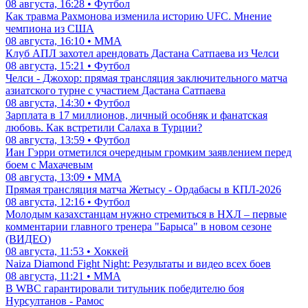
08 августа, 16:28 • Футбол
Как травма Рахмонова изменила историю UFC. Мнение
чемпиона из США
08 августа, 16:10 • ММА
Клуб АПЛ захотел арендовать Дастана Сатпаева из Челси
08 августа, 15:21 • Футбол
Челси - Джохор: прямая трансляция заключительного матча
азиатского турне с участием Дастана Сатпаева
08 августа, 14:30 • Футбол
Зарплата в 17 миллионов, личный особняк и фанатская
любовь. Как встретили Салаха в Турции?
08 августа, 13:59 • Футбол
Иан Гэрри отметился очередным громким заявлением перед
боем с Махачевым
08 августа, 13:09 • ММА
Прямая трансляция матча Жетысу - Ордабасы в КПЛ-2026
08 августа, 12:16 • Футбол
Молодым казахстанцам нужно стремиться в НХЛ – первые
комментарии главного тренера "Барыса" в новом сезоне
(ВИДЕО)
08 августа, 11:53 • Хоккей
Naiza Diamond Fight Night: Результаты и видео всех боев
08 августа, 11:21 • ММА
В WBC гарантировали титульник победителю боя
Нурсултанов - Рамос