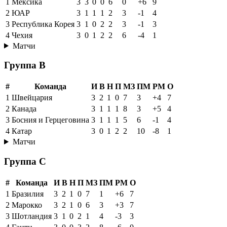
1
Мексика
3
3
0
0
6
0
+6
9
2
ЮАР
3
1
1
1
2
3
-1
4
3
Республика Корея
3
1
0
2
2
3
-1
3
4
Чехия
3
0
1
2
2
6
-4
1
Матчи
Группа B
#
Команда
И
В
Н
П
МЗ
ПМ
РМ
О
1
Швейцария
3
2
1
0
7
3
+4
7
2
Канада
3
1
1
1
8
3
+5
4
3
Босния и Герцеговина
3
1
1
1
5
6
-1
4
4
Катар
3
0
1
2
2
10
-8
1
Матчи
Группа C
#
Команда
И
В
Н
П
МЗ
ПМ
РМ
О
1
Бразилия
3
2
1
0
7
1
+6
7
2
Марокко
3
2
1
0
6
3
+3
7
3
Шотландия
3
1
0
2
1
4
-3
3