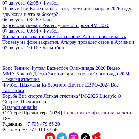
07 августа, 02:05 • Футбол
Первый бой Казахстана за титул чемпиона мира в 2026 году:
где, когда и что за боксер?
06 августа, 06:26 • Бокс
Барселона увела у Реала лучшего игрока ЧМ-2026
07 августа, 09:54 • Футбол
Коллапс в казахстанском баскетболе: Астана обратилась к
Токаеву на фоне закрытия, Атырау проведет сезон в Армении
07 августа, 20:16 • Баскетбол
Бокс
Теннис
Футзал
Баскетбол
Олимпиада-2026
Видео
ММА
Хоккей
Дзюдо
Зимние виды спорта
Олимпиада-2024
Тяжелая атлетика
Футбол
Шахматы
Киберспорт
Другие
ЕВРО-2024
Все
категории
Борьба
Вне спорта
Легкая атлетика
ЧМ-2026
Lifestyle
О
Спорте Шредингера
Qazsport онлайн
© Cпорт Шредингера 2026
|
Политика конфиденциальности
18+
Редакция:
+7 705 479 65 20
Реклама:
+7 777 010 37 56