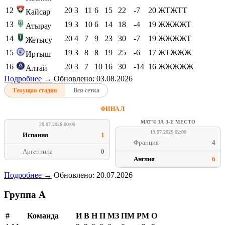
12
20
3
11
6
15
22
-7
20
ЖТЖТТ
Кайсар
13
19
3
10
6
14
18
-4
19
ЖЖЖЖТ
Атырау
14
20
4
7
9
23
30
-7
19
ЖЖЖЖТ
Жетысу
15
19
3
8
8
19
25
-6
17
ЖТЖЖЖ
Иртыш
16
20
3
7
10
16
30
-14
16
ЖЖЖЖЖ
Алтай
Подробнее →
Обновлено: 03.08.2026
Текущая стадия
Вся сетка
ФИНАЛ
МАТЧ ЗА 3-Е МЕСТО
20.07.2026 00:00
19.07.2026 02:00
Испания
1
Франция
4
Аргентина
0
Англия
6
Подробнее →
Обновлено: 20.07.2026
Группа A
#
Команда
И
В
Н
П
МЗ
ПМ
РМ
О