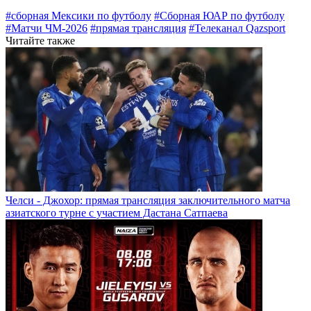
#сборная Мексики по футболу
#Сборная ЮАР по футболу
#Матчи ЧМ-2026
#прямая трансляция
#Телеканал Qazsport
Читайте также
Челси - Джохор: прямая трансляция заключительного матча
азиатского турне с участием Дастана Сатпаева