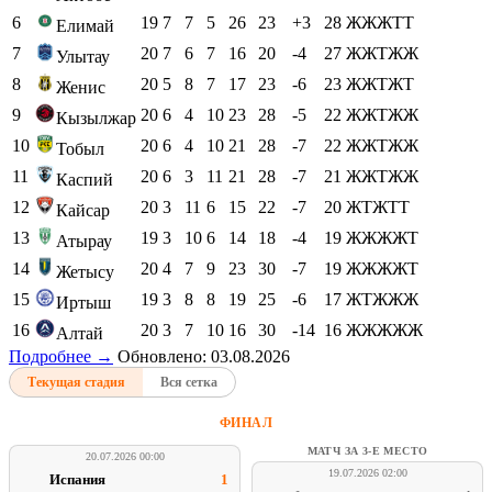
6
19
7
7
5
26
23
+3
28
ЖЖЖТТ
Елимай
7
20
7
6
7
16
20
-4
27
ЖЖТЖЖ
Улытау
8
20
5
8
7
17
23
-6
23
ЖЖТЖТ
Женис
9
20
6
4
10
23
28
-5
22
ЖЖТЖЖ
Кызылжар
10
20
6
4
10
21
28
-7
22
ЖЖТЖЖ
Тобыл
11
20
6
3
11
21
28
-7
21
ЖЖТЖЖ
Каспий
12
20
3
11
6
15
22
-7
20
ЖТЖТТ
Кайсар
13
19
3
10
6
14
18
-4
19
ЖЖЖЖТ
Атырау
14
20
4
7
9
23
30
-7
19
ЖЖЖЖТ
Жетысу
15
19
3
8
8
19
25
-6
17
ЖТЖЖЖ
Иртыш
16
20
3
7
10
16
30
-14
16
ЖЖЖЖЖ
Алтай
Подробнее →
Обновлено: 03.08.2026
Текущая стадия
Вся сетка
ФИНАЛ
МАТЧ ЗА 3-Е МЕСТО
20.07.2026 00:00
19.07.2026 02:00
Испания
1