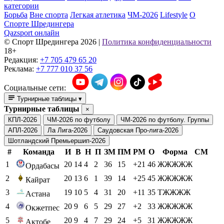
категории
Борьба
Вне спорта
Легкая атлетика
ЧМ-2026
Lifestyle
О
Спорте Шредингера
Qazsport онлайн
© Cпорт Шредингера 2026
|
Политика конфиденциальности
18+
Редакция:
+7 705 479 65 20
Реклама:
+7 777 010 37 56
Социальные сети:
Турнирные таблицы
▾
Турнирные таблицы
×
КПЛ-2026
ЧМ-2026 по футболу
ЧМ-2026 по футболу. Группы
АПЛ-2026
Ла Лига-2026
Саудовская Про-лига-2026
Шотландский Премьершип-2026
#
Команда
И
В
Н
П
ЗМ
ПМ
РМ
О
Форма
СМ
1
20
14
4
2
36
15
+21
46
ЖЖЖЖЖ
Ордабасы
2
20
13
6
1
39
14
+25
45
ЖЖЖЖЖ
Кайрат
3
19
10
5
4
31
20
+11
35
ТЖЖЖЖ
Астана
4
20
9
6
5
29
27
+2
33
ЖЖЖЖЖ
Окжетпес
5
20
9
4
7
29
24
+5
31
ЖЖЖЖЖ
Актобе