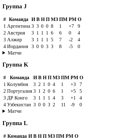
Группа J
#
Команда
И
В
Н
П
МЗ
ПМ
РМ
О
1
Аргентина
3
3
0
0
8
1
+7
9
2
Австрия
3
1
1
1
6
6
0
4
3
Алжир
3
1
1
1
5
7
-2
4
4
Иордания
3
0
0
3
3
8
-5
0
Матчи
Группа K
#
Команда
И
В
Н
П
МЗ
ПМ
РМ
О
1
Колумбия
3
2
1
0
4
1
+3
7
2
Португалия
3
1
2
0
6
1
+5
5
3
ДР Конго
3
1
1
1
4
3
+1
4
4
Узбекистан
3
0
0
3
2
11
-9
0
Матчи
Группа L
#
Команда
И
В
Н
П
МЗ
ПМ
РМ
О