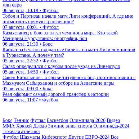
млн евро
06 августа, 10:18 • Футбол
Тобол и Партизан начали матч Лиги конференций. А где мне
посмотреть прямую трансляцию?
07 августа, 00:01 • Футбол
Казахстанец в бою за титул чемпиона мира. Кто такой
Мейирим Нурсултанов: биография, бои
06 августа, 21:30 • Бокс
Кайрат за 6 часов продал все билеты на матч Лиги чемпионов
в Туркестане. А почему там?
05 августа, 22:32 • Футбол
Салах определился с клубом после ухода из Ливерпуля
05 августа, 14:50 • Футбол
Сакен Бибосынов - о срыве титульного боя, противостоянии с
Махмудом Сабырханом и отборе на Азиатские игры
05 августа, 09:00 • Бокс
Реал оформит самый дорогой трансфер в истории
06 августа, 11:07 • Футбол
Бокс
Теннис
Футзал
Баскетбол
Олимпиада-2026
Видео
ММА
Хоккей
Дзюдо
Зимние виды спорта
Олимпиада-2024
Тяжелая атлетика
Футбол
Шахматы
Киберспорт
Другие
ЕВРО-2024
Все