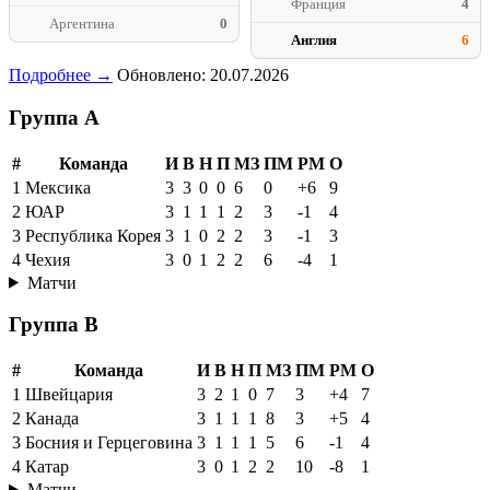
Франция
4
Аргентина
0
Англия
6
Подробнее →
Обновлено: 20.07.2026
Группа A
#
Команда
И
В
Н
П
МЗ
ПМ
РМ
О
1
Мексика
3
3
0
0
6
0
+6
9
2
ЮАР
3
1
1
1
2
3
-1
4
3
Республика Корея
3
1
0
2
2
3
-1
3
4
Чехия
3
0
1
2
2
6
-4
1
Матчи
Группа B
#
Команда
И
В
Н
П
МЗ
ПМ
РМ
О
1
Швейцария
3
2
1
0
7
3
+4
7
2
Канада
3
1
1
1
8
3
+5
4
3
Босния и Герцеговина
3
1
1
1
5
6
-1
4
4
Катар
3
0
1
2
2
10
-8
1
Матчи