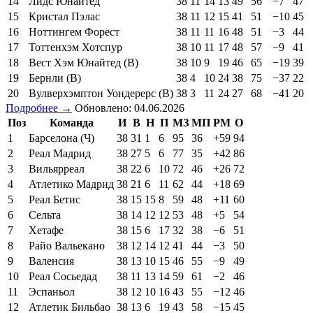
14
Лидс Юнайтед
38
11
14
13
49
56
−7
47
15
Кристал Пэлас
38
11
12
15
41
51
−10
45
16
Ноттингем Форест
38
11
11
16
48
51
−3
44
17
Тоттенхэм Хотспур
38
10
11
17
48
57
−9
41
18
Вест Хэм Юнайтед (В)
38
10
9
19
46
65
−19
39
19
Бернли (В)
38
4
10
24
38
75
−37
22
20
Вулверхэмптон Уондерерс (В)
38
3
11
24
27
68
−41
20
Подробнее →
Обновлено: 04.06.2026
Поз
Команда
И
В
Н
П
МЗ
МП
РМ
О
1
Барселона (Ч)
38
31
1
6
95
36
+59
94
2
Реал Мадрид
38
27
5
6
77
35
+42
86
3
Вильярреал
38
22
6
10
72
46
+26
72
4
Атлетико Мадрид
38
21
6
11
62
44
+18
69
5
Реал Бетис
38
15
15
8
59
48
+11
60
6
Сельта
38
14
12
12
53
48
+5
54
7
Хетафе
38
15
6
17
32
38
−6
51
8
Райо Вальекано
38
12
14
12
41
44
−3
50
9
Валенсия
38
13
10
15
46
55
−9
49
10
Реал Сосьедад
38
11
13
14
59
61
−2
46
11
Эспаньол
38
12
10
16
43
55
−12
46
12
Атлетик Бильбао
38
13
6
19
43
58
−15
45