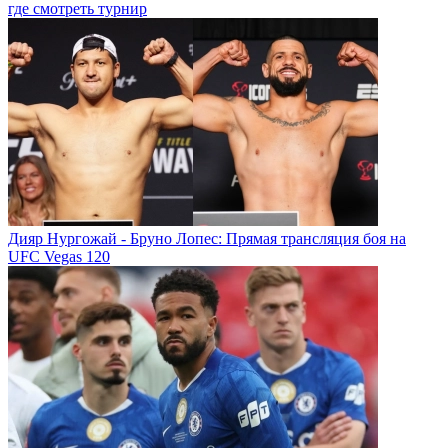
где смотреть турнир
Дияр Нургожай - Бруно Лопес: Прямая трансляция боя на
UFC Vegas 120