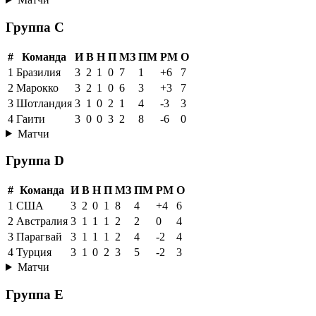
Группа C
#
Команда
И
В
Н
П
МЗ
ПМ
РМ
О
1
Бразилия
3
2
1
0
7
1
+6
7
2
Марокко
3
2
1
0
6
3
+3
7
3
Шотландия
3
1
0
2
1
4
-3
3
4
Гаити
3
0
0
3
2
8
-6
0
Матчи
Группа D
#
Команда
И
В
Н
П
МЗ
ПМ
РМ
О
1
США
3
2
0
1
8
4
+4
6
2
Австралия
3
1
1
1
2
2
0
4
3
Парагвай
3
1
1
1
2
4
-2
4
4
Турция
3
1
0
2
3
5
-2
3
Матчи
Группа E