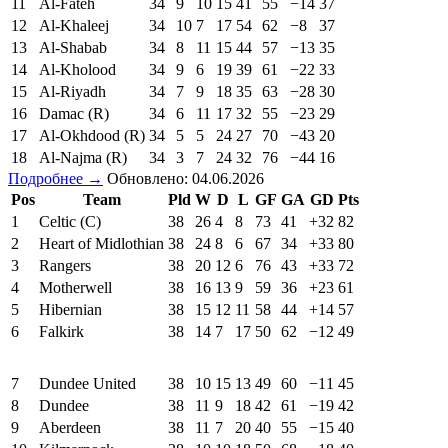
11
Al-Fateh
34
9
10
15
41
55
−14
37
12
Al-Khaleej
34
10
7
17
54
62
−8
37
13
Al-Shabab
34
8
11
15
44
57
−13
35
14
Al-Kholood
34
9
6
19
39
61
−22
33
15
Al-Riyadh
34
7
9
18
35
63
−28
30
16
Damac (R)
34
6
11
17
32
55
−23
29
17
Al-Okhdood (R)
34
5
5
24
27
70
−43
20
18
Al-Najma (R)
34
3
7
24
32
76
−44
16
Подробнее →
Обновлено: 04.06.2026
Pos
Team
Pld
W
D
L
GF
GA
GD
Pts
1
Celtic (C)
38
26
4
8
73
41
+32
82
2
Heart of Midlothian
38
24
8
6
67
34
+33
80
3
Rangers
38
20
12
6
76
43
+33
72
4
Motherwell
38
16
13
9
59
36
+23
61
5
Hibernian
38
15
12
11
58
44
+14
57
6
Falkirk
38
14
7
17
50
62
−12
49
7
Dundee United
38
10
15
13
49
60
−11
45
8
Dundee
38
11
9
18
42
61
−19
42
9
Aberdeen
38
11
7
20
40
55
−15
40