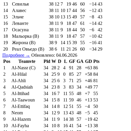
13
Севилья
38
12
7
19
46
60
−14
43
14
Алавес
38
11
10
17
44
56
−12
43
15
Эльче
38
10
13
15
49
57
−8
43
16
Леванте
38
11
9
18
47
61
−14
42
17
Осасуна
38
11
9
18
44
50
−6
42
18
Мальорка (В)
38
11
9
18
47
57
−10
42
19
Жирона (В)
38
9
14
15
39
55
−16
41
20
Реал Овьедо (В)
38
6
11
21
26
60
−34
29
Подробнее →
Обновлено: 04.06.2026
Pos
Teamvte
Pld
W
D
L
GF
GA
GD
Pts
1
Al-Nassr (C)
34
28
2
4
91
28
+63
86
2
Al-Hilal
34
25
9
0
85
27
+58
84
3
Al-Ahli
34
25
6
3
71
25
+46
81
4
Al-Qadsiah
34
23
8
3
83
34
+49
77
5
Al-Ittihad
34
16
7
11
55
48
+7
55
6
Al-Taawoun
34
15
8
11
59
46
+13
53
7
Al-Ettifaq
34
14
8
12
51
55
−4
50
8
Neom
34
12
9
13
43
48
−5
45
9
Al-Hazem
34
11
9
14
38
57
−19
42
10
Al-Fayha
34
10
8
16
41
54
−13
38