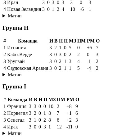
3
Иран
3
0
3
0
3
3
0
3
4
Новая Зеландия
3
0
1
2
4
10
-6
1
Матчи
Группа H
#
Команда
И
В
Н
П
МЗ
ПМ
РМ
О
1
Испания
3
2
1
0
5
0
+5
7
2
Кабо-Верде
3
0
3
0
2
2
0
3
3
Уругвай
3
0
2
1
3
4
-1
2
4
Саудовская Аравия
3
0
2
1
1
5
-4
2
Матчи
Группа I
#
Команда
И
В
Н
П
МЗ
ПМ
РМ
О
1
Франция
3
3
0
0
10
2
+8
9
2
Норвегия
3
2
0
1
8
7
+1
6
3
Сенегал
3
1
0
2
8
6
+2
3
4
Ирак
3
0
0
3
1
12
-11
0
Матчи