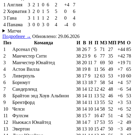
1
Англия
3
2
1
0
6
2
+4
7
2
Хорватия
3
2
0
1
5
5
0
6
3
Гана
3
1
1
1
2
2
0
4
4
Панама
3
0
0
3
0
4
-4
0
Матчи
Подробнее →
Обновлено: 29.06.2026
Поз
Команда
И
В
Н
П
МЗ
МП
РМ
О
1
Арсенал (Ч)
38
26
7
5
71
27
+44
85
2
Манчестер Сити
38
23
9
6
77
35
+42
78
3
Манчестер Юнайтед
38
20
11
7
69
50
+19
71
4
Астон Вилла
38
19
8
11
56
49
+7
65
5
Ливерпуль
38
17
9
12
63
53
+10
60
6
Борнмут
38
13
18
7
58
54
+4
57
7
Сандерленд
38
14
12
12
42
48
−6
54
8
Брайтон энд Хоув Альбион
38
14
11
13
52
46
+6
53
9
Брентфорд
38
14
11
13
55
52
+3
53
10
Челси
38
14
10
14
58
52
+6
52
11
Фулхэм
38
15
7
16
47
51
−4
52
12
Ньюкасл Юнайтед
38
14
7
17
53
55
−2
49
13
Эвертон
38
13
10
15
47
50
−3
49