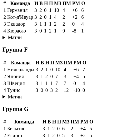
#
Команда
И
В
Н
П
МЗ
ПМ
РМ
О
1
Германия
3
2
0
1
10
4
+6
6
2
Кот-д'Ивуар
3
2
0
1
4
2
+2
6
3
Эквадор
3
1
1
1
2
2
0
4
4
Кюрасао
3
0
1
2
1
9
-8
1
Матчи
Группа F
#
Команда
И
В
Н
П
МЗ
ПМ
РМ
О
1
Нидерланды
3
2
1
0
10
4
+6
7
2
Япония
3
1
2
0
7
3
+4
5
3
Швеция
3
1
1
1
7
7
0
4
4
Тунис
3
0
0
3
2
12
-10
0
Матчи
Группа G
#
Команда
И
В
Н
П
МЗ
ПМ
РМ
О
1
Бельгия
3
1
2
0
6
2
+4
5
2
Египет
3
1
2
0
5
3
+2
5