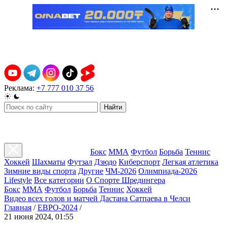
Реклама:
+7 777 010 37 56
Найти
Бокс
ММА
Футбол
Борьба
Теннис
Хоккей
Шахматы
Футзал
Дзюдо
Киберспорт
Легкая атлетика
Зимние виды спорта
Другие
ЧМ-2026
Олимпиада-2026
Lifestyle
Все категории
О Спорте Шредингера
Бокс
ММА
Футбол
Борьба
Теннис
Хоккей
Видео всех голов и матчей Дастана Сатпаева в Челси
Главная
/
ЕВРО-2024
/
21 июня 2024, 01:55