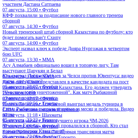
участием Дастана Сатпаева
07 августа, 15:00 • Футбол
КФФ похвалили за подписание нового главного тренера
сборной
07 августа, 14:30 • Футбол
Новый тренерский штаб сборной Казахстана по футболу: кто
будет помогать ван'т Схипу
07 августа, 14:00 • Футбол
Эксперт назвал ключ к победе Дияра Нургожая в четвертом
бою UFC
07 августа, 13:30 • ММА
Асу Алмабаев официально вошел в топовую лигу. Там
выступают Царукян и Белал
Как сыграл Дастан Сатпаев за Челси против Ювентуса: видео
07 августа, 13:04 • ММА
матча, что дальше?
Джон ван'т Схип представлен в качестве кандидата на пост
05 августа, 18:07 • Футбол
главного тренера сборной Казахстана. Его должен утвердить
"Чувствую себя уничтоженной". Как матч Рыбакиной
Исполком КФФ
изменил правила тенниса
07 августа, 12:17 • Футбол
05 августа, 19:56 • Теннис
Парень Бибисары Асаубаевой выиграл медаль турнира в
Елена Рыбакина сыграла впервые за месяц и победила. Видео
США и возглавил мировой рейтинг
матча
07 августа, 11:18 • Шахматы
05 августа, 23:23 • Теннис
Барселона увела у Реала лучшего игрока ЧМ-2026
Чемпион Европы, который провалился в сборной. Кто стал
07 августа, 09:54 • Футбол
новым тренером Казахстана?
Елена Рыбакина - Энн Ли. Прямая трансляция матча
06 августа, 22:00 • Футбол
казахстанки на Мастерс в Торонто