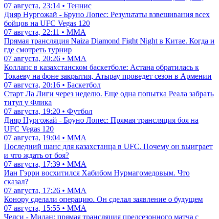
07 августа, 23:14 • Теннис
Дияр Нургожай - Бруно Лопес: Результаты взвешивания всех
бойцов на UFC Vegas 120
07 августа, 22:11 • ММА
Прямая трансляция Naiza Diamond Fight Night в Китае. Когда и
где смотреть турнир
07 августа, 20:26 • ММА
Коллапс в казахстанском баскетболе: Астана обратилась к
Токаеву на фоне закрытия, Атырау проведет сезон в Армении
07 августа, 20:16 • Баскетбол
Старт Ла Лиги через неделю. Еще одна попытка Реала забрать
титул у Флика
07 августа, 19:20 • Футбол
Дияр Нургожай - Бруно Лопес: Прямая трансляция боя на
UFC Vegas 120
07 августа, 19:04 • ММА
Последний шанс для казахстанца в UFC. Почему он выиграет
и что ждать от боя?
07 августа, 17:39 • ММА
Иан Гэрри восхитился Хабибом Нурмагомедовым. Что
сказал?
07 августа, 17:26 • ММА
Конору сделали операцию. Он сделал заявление о будущем
07 августа, 15:55 • ММА
Челси - Милан: прямая трансляция предсезонного матча с