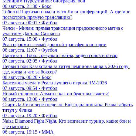
Мейирим Нурсултанов: биография, бои
06 августа, 21:30 • Бокс
Тобол и Партизан начали матч Лиги конференций. А где мне
посмотреть прямую трансляцию?
07 августа, 00:01 • Футбол
Челси - Милан: прямая трансляция предсезонного матча с
участием Дастана Сатпаева
07 августа, 15:00 • Футбол
Реал оформит самый дорогой трансфер в истории
06 августа, 11:07 • Футбол
Партизан - Тобол: результат матча, видео голов и обзор
07 августа, 02:05 • Футбол
Первый бой Казахстана за титул чемпиона мира в 2026 году:
где, когда и что за боксер?
06 августа, 06:26 • Бокс
Барселона увела у Реала лучшего игрока ЧМ-2026
07 августа, 09:54 • Футбол
Новый стадион в Алматы: как он будет выглядеть?
06 августа, 13:00 • Футбол
Старт Ла Лиги через неделю. Еще одна попытка Реала забрать
титул у Флика
07 августа, 19:20 • Футбол
Naiza Diamond Fight Night. Кто возглавит турнир, какие бои и
где смотреть
06 августа, 19:15 • ММА