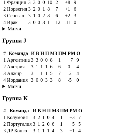
1
Франция
3
3
0
0
10
2
+8
9
2
Норвегия
3
2
0
1
8
7
+1
6
3
Сенегал
3
1
0
2
8
6
+2
3
4
Ирак
3
0
0
3
1
12
-11
0
Матчи
Группа J
#
Команда
И
В
Н
П
МЗ
ПМ
РМ
О
1
Аргентина
3
3
0
0
8
1
+7
9
2
Австрия
3
1
1
1
6
6
0
4
3
Алжир
3
1
1
1
5
7
-2
4
4
Иордания
3
0
0
3
3
8
-5
0
Матчи
Группа K
#
Команда
И
В
Н
П
МЗ
ПМ
РМ
О
1
Колумбия
3
2
1
0
4
1
+3
7
2
Португалия
3
1
2
0
6
1
+5
5
3
ДР Конго
3
1
1
1
4
3
+1
4