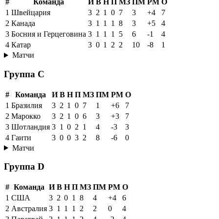
#
Команда
И
В
Н
П
МЗ
ПМ
РМ
О
1
Швейцария
3
2
1
0
7
3
+4
7
2
Канада
3
1
1
1
8
3
+5
4
3
Босния и Герцеговина
3
1
1
1
5
6
-1
4
4
Катар
3
0
1
2
2
10
-8
1
Матчи
Группа C
#
Команда
И
В
Н
П
МЗ
ПМ
РМ
О
1
Бразилия
3
2
1
0
7
1
+6
7
2
Марокко
3
2
1
0
6
3
+3
7
3
Шотландия
3
1
0
2
1
4
-3
3
4
Гаити
3
0
0
3
2
8
-6
0
Матчи
Группа D
#
Команда
И
В
Н
П
МЗ
ПМ
РМ
О
1
США
3
2
0
1
8
4
+4
6
2
Австралия
3
1
1
1
2
2
0
4