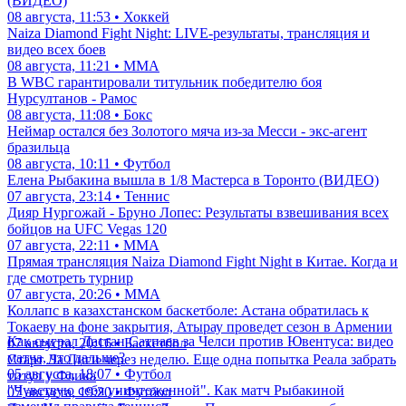
(ВИДЕО)
08 августа, 11:53 • Хоккей
Naiza Diamond Fight Night: LIVE-результаты, трансляция и
видео всех боев
08 августа, 11:21 • ММА
В WBC гарантировали титульник победителю боя
Нурсултанов - Рамос
08 августа, 11:08 • Бокс
Неймар остался без Золотого мяча из-за Месси - экс-агент
бразильца
08 августа, 10:11 • Футбол
Елена Рыбакина вышла в 1/8 Мастерса в Торонто (ВИДЕО)
07 августа, 23:14 • Теннис
Дияр Нургожай - Бруно Лопес: Результаты взвешивания всех
бойцов на UFC Vegas 120
07 августа, 22:11 • ММА
Прямая трансляция Naiza Diamond Fight Night в Китае. Когда и
где смотреть турнир
07 августа, 20:26 • ММА
Коллапс в казахстанском баскетболе: Астана обратилась к
Токаеву на фоне закрытия, Атырау проведет сезон в Армении
Как сыграл Дастан Сатпаев за Челси против Ювентуса: видео
07 августа, 20:16 • Баскетбол
матча, что дальше?
Старт Ла Лиги через неделю. Еще одна попытка Реала забрать
05 августа, 18:07 • Футбол
титул у Флика
"Чувствую себя уничтоженной". Как матч Рыбакиной
07 августа, 19:20 • Футбол