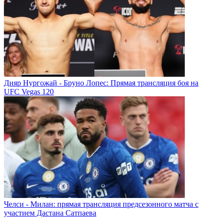
Дияр Нургожай - Бруно Лопес: Прямая трансляция боя на
UFC Vegas 120
Челси - Милан: прямая трансляция предсезонного матча с
участием Дастана Сатпаева