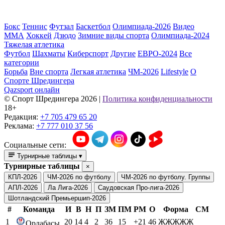
Бокс
Теннис
Футзал
Баскетбол
Олимпиада-2026
Видео
ММА
Хоккей
Дзюдо
Зимние виды спорта
Олимпиада-2024
Тяжелая атлетика
Футбол
Шахматы
Киберспорт
Другие
ЕВРО-2024
Все
категории
Борьба
Вне спорта
Легкая атлетика
ЧМ-2026
Lifestyle
О
Спорте Шредингера
Qazsport онлайн
© Cпорт Шредингера 2026
|
Политика конфиденциальности
18+
Редакция:
+7 705 479 65 20
Реклама:
+7 777 010 37 56
Социальные сети:
Турнирные таблицы
▾
Турнирные таблицы
×
КПЛ-2026
ЧМ-2026 по футболу
ЧМ-2026 по футболу. Группы
АПЛ-2026
Ла Лига-2026
Саудовская Про-лига-2026
Шотландский Премьершип-2026
#
Команда
И
В
Н
П
ЗМ
ПМ
РМ
О
Форма
СМ
1
20
14
4
2
36
15
+21
46
ЖЖЖЖЖ
Ордабасы