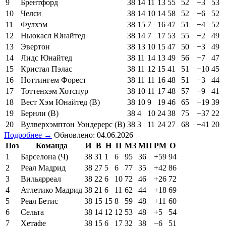
9
Брентфорд
38
14
11
13
55
52
+3
53
10
Челси
38
14
10
14
58
52
+6
52
11
Фулхэм
38
15
7
16
47
51
−4
52
12
Ньюкасл Юнайтед
38
14
7
17
53
55
−2
49
13
Эвертон
38
13
10
15
47
50
−3
49
14
Лидс Юнайтед
38
11
14
13
49
56
−7
47
15
Кристал Пэлас
38
11
12
15
41
51
−10
45
16
Ноттингем Форест
38
11
11
16
48
51
−3
44
17
Тоттенхэм Хотспур
38
10
11
17
48
57
−9
41
18
Вест Хэм Юнайтед (В)
38
10
9
19
46
65
−19
39
19
Бернли (В)
38
4
10
24
38
75
−37
22
20
Вулверхэмптон Уондерерс (В)
38
3
11
24
27
68
−41
20
Подробнее →
Обновлено: 04.06.2026
Поз
Команда
И
В
Н
П
МЗ
МП
РМ
О
1
Барселона (Ч)
38
31
1
6
95
36
+59
94
2
Реал Мадрид
38
27
5
6
77
35
+42
86
3
Вильярреал
38
22
6
10
72
46
+26
72
4
Атлетико Мадрид
38
21
6
11
62
44
+18
69
5
Реал Бетис
38
15
15
8
59
48
+11
60
6
Сельта
38
14
12
12
53
48
+5
54
7
Хетафе
38
15
6
17
32
38
−6
51