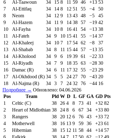
6
Al-Taawoun
34
15
8
11
59
46
+13
53
7
Al-Ettifaq
34
14
8
12
51
55
−4
50
8
Neom
34
12
9
13
43
48
−5
45
9
Al-Hazem
34
11
9
14
38
57
−19
42
10
Al-Fayha
34
10
8
16
41
54
−13
38
11
Al-Fateh
34
9
10
15
41
55
−14
37
12
Al-Khaleej
34
10
7
17
54
62
−8
37
13
Al-Shabab
34
8
11
15
44
57
−13
35
14
Al-Kholood
34
9
6
19
39
61
−22
33
15
Al-Riyadh
34
7
9
18
35
63
−28
30
16
Damac (R)
34
6
11
17
32
55
−23
29
17
Al-Okhdood (R)
34
5
5
24
27
70
−43
20
18
Al-Najma (R)
34
3
7
24
32
76
−44
16
Подробнее →
Обновлено: 04.06.2026
Pos
Team
Pld
W
D
L
GF
GA
GD
Pts
1
Celtic (C)
38
26
4
8
73
41
+32
82
2
Heart of Midlothian
38
24
8
6
67
34
+33
80
3
Rangers
38
20
12
6
76
43
+33
72
4
Motherwell
38
16
13
9
59
36
+23
61
5
Hibernian
38
15
12
11
58
44
+14
57
6
Falkirk
38
14
7
17
50
62
−12
49