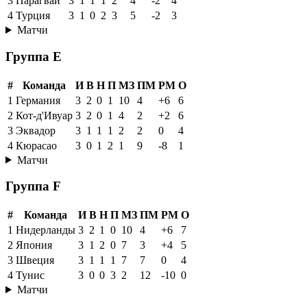
3
Парагвай
3
1
1
1
2
4
-2
4
4
Турция
3
1
0
2
3
5
-2
3
Матчи
Группа E
#
Команда
И
В
Н
П
МЗ
ПМ
РМ
О
1
Германия
3
2
0
1
10
4
+6
6
2
Кот-д'Ивуар
3
2
0
1
4
2
+2
6
3
Эквадор
3
1
1
1
2
2
0
4
4
Кюрасао
3
0
1
2
1
9
-8
1
Матчи
Группа F
#
Команда
И
В
Н
П
МЗ
ПМ
РМ
О
1
Нидерланды
3
2
1
0
10
4
+6
7
2
Япония
3
1
2
0
7
3
+4
5
3
Швеция
3
1
1
1
7
7
0
4
4
Тунис
3
0
0
3
2
12
-10
0
Матчи