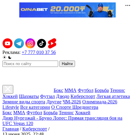
Реклама:
+7 777 010 37 56
Найти
Бокс
ММА
Футбол
Борьба
Теннис
Хоккей
Шахматы
Футзал
Дзюдо
Киберспорт
Легкая атлетика
Зимние виды спорта
Другие
ЧМ-2026
Олимпиада-2026
Lifestyle
Все категории
О Спорте Шредингера
Бокс
ММА
Футбол
Борьба
Теннис
Хоккей
Дияр Нургожай - Бруно Лопес: Прямая трансляция боя на
UFC Vegas 120
Главная
/
Киберспорт
/
13 июня 2025, 22:48