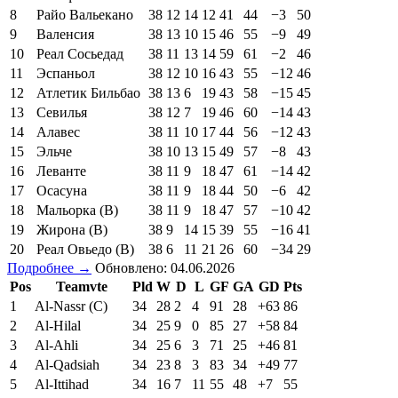
8
Райо Вальекано
38
12
14
12
41
44
−3
50
9
Валенсия
38
13
10
15
46
55
−9
49
10
Реал Сосьедад
38
11
13
14
59
61
−2
46
11
Эспаньол
38
12
10
16
43
55
−12
46
12
Атлетик Бильбао
38
13
6
19
43
58
−15
45
13
Севилья
38
12
7
19
46
60
−14
43
14
Алавес
38
11
10
17
44
56
−12
43
15
Эльче
38
10
13
15
49
57
−8
43
16
Леванте
38
11
9
18
47
61
−14
42
17
Осасуна
38
11
9
18
44
50
−6
42
18
Мальорка (В)
38
11
9
18
47
57
−10
42
19
Жирона (В)
38
9
14
15
39
55
−16
41
20
Реал Овьедо (В)
38
6
11
21
26
60
−34
29
Подробнее →
Обновлено: 04.06.2026
Pos
Teamvte
Pld
W
D
L
GF
GA
GD
Pts
1
Al-Nassr (C)
34
28
2
4
91
28
+63
86
2
Al-Hilal
34
25
9
0
85
27
+58
84
3
Al-Ahli
34
25
6
3
71
25
+46
81
4
Al-Qadsiah
34
23
8
3
83
34
+49
77
5
Al-Ittihad
34
16
7
11
55
48
+7
55