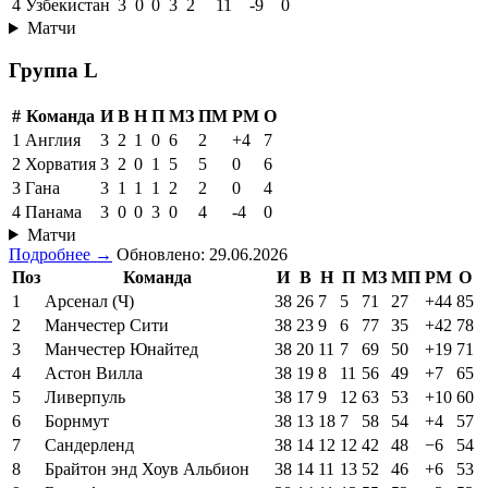
4
Узбекистан
3
0
0
3
2
11
-9
0
Матчи
Группа L
#
Команда
И
В
Н
П
МЗ
ПМ
РМ
О
1
Англия
3
2
1
0
6
2
+4
7
2
Хорватия
3
2
0
1
5
5
0
6
3
Гана
3
1
1
1
2
2
0
4
4
Панама
3
0
0
3
0
4
-4
0
Матчи
Подробнее →
Обновлено: 29.06.2026
Поз
Команда
И
В
Н
П
МЗ
МП
РМ
О
1
Арсенал (Ч)
38
26
7
5
71
27
+44
85
2
Манчестер Сити
38
23
9
6
77
35
+42
78
3
Манчестер Юнайтед
38
20
11
7
69
50
+19
71
4
Астон Вилла
38
19
8
11
56
49
+7
65
5
Ливерпуль
38
17
9
12
63
53
+10
60
6
Борнмут
38
13
18
7
58
54
+4
57
7
Сандерленд
38
14
12
12
42
48
−6
54
8
Брайтон энд Хоув Альбион
38
14
11
13
52
46
+6
53