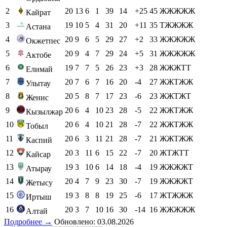
2
20
13
6
1
39
14
+25
45
ЖЖЖЖЖ
Кайрат
3
19
10
5
4
31
20
+11
35
ТЖЖЖЖ
Астана
4
20
9
6
5
29
27
+2
33
ЖЖЖЖЖ
Окжетпес
5
20
9
4
7
29
24
+5
31
ЖЖЖЖЖ
Актобе
6
19
7
7
5
26
23
+3
28
ЖЖЖТТ
Елимай
7
20
7
6
7
16
20
-4
27
ЖЖТЖЖ
Улытау
8
20
5
8
7
17
23
-6
23
ЖЖТЖТ
Женис
9
20
6
4
10
23
28
-5
22
ЖЖТЖЖ
Кызылжар
10
20
6
4
10
21
28
-7
22
ЖЖТЖЖ
Тобыл
11
20
6
3
11
21
28
-7
21
ЖЖТЖЖ
Каспий
12
20
3
11
6
15
22
-7
20
ЖТЖТТ
Кайсар
13
19
3
10
6
14
18
-4
19
ЖЖЖЖТ
Атырау
14
20
4
7
9
23
30
-7
19
ЖЖЖЖТ
Жетысу
15
19
3
8
8
19
25
-6
17
ЖТЖЖЖ
Иртыш
16
20
3
7
10
16
30
-14
16
ЖЖЖЖЖ
Алтай
Подробнее →
Обновлено: 03.08.2026