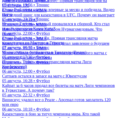
изменил правила тенниса
Дияр Нургожай - Бруно Лопес: Прямая трансляция боя на
05 августа, 19:56 • Теннис
UFC Vegas 120
Елена Рыбакина сыграла впервые за месяц и победила. Видео
07 августа, 19:04 • ММА
матча
Последний шанс для казахстанца в UFC. Почему он выиграет
05 августа, 23:23 • Теннис
и что ждать от боя?
Чемпион Европы, который провалился в сборной. Кто стал
07 августа, 17:39 • ММА
новым тренером Казахстана?
Иан Гэрри восхитился Хабибом Нурмагомедовым. Что
06 августа, 22:00 • Футбол
сказал?
Елена Рыбакина - Энн Ли. Прямая трансляция матча
07 августа, 17:26 • ММА
казахстанки на Мастерс в Торонто
Конору сделали операцию. Он сделал заявление о будущем
07 августа, 06:30 • Теннис
07 августа, 15:55 • ММА
Молния убила футболиста в Таиланде (Видео)
Челси - Милан: прямая трансляция предсезонного матча с
05 августа, 17:30 • Футбол
участием Дастана Сатпаева
Партизан - Тобол: прямая трансляция матча Лиги
07 августа, 15:00 • Футбол
Конференций
еще новости
06 августа, 12:00 • Футбол
Сатпаев остался в запасе на матч с Ювентусом
05 августа, 16:28 • Футбол
Кайрат за 6 часов продал все билеты на матч Лиги чемпионов
в Туркестане. А почему там?
05 августа, 22:32 • Футбол
Винисиус удалил все о Реале - Арсенал готов заплатить 120
млн евро
06 августа, 10:18 • Футбол
Казахстанец в бою за титул чемпиона мира. Кто такой