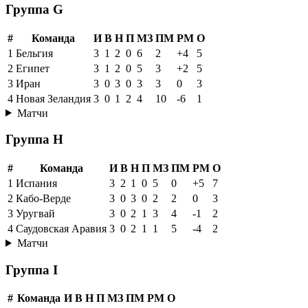
Группа G
#
Команда
И
В
Н
П
МЗ
ПМ
РМ
О
1
Бельгия
3
1
2
0
6
2
+4
5
2
Египет
3
1
2
0
5
3
+2
5
3
Иран
3
0
3
0
3
3
0
3
4
Новая Зеландия
3
0
1
2
4
10
-6
1
Матчи
Группа H
#
Команда
И
В
Н
П
МЗ
ПМ
РМ
О
1
Испания
3
2
1
0
5
0
+5
7
2
Кабо-Верде
3
0
3
0
2
2
0
3
3
Уругвай
3
0
2
1
3
4
-1
2
4
Саудовская Аравия
3
0
2
1
1
5
-4
2
Матчи
Группа I
#
Команда
И
В
Н
П
МЗ
ПМ
РМ
О