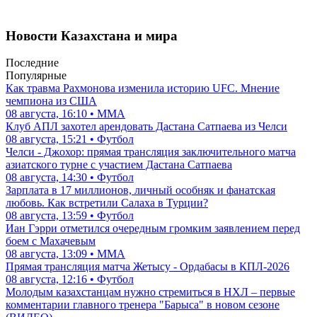
Новости Казахстана и мира
Последние
Популярные
Как травма Рахмонова изменила историю UFC. Мнение
чемпиона из США
08 августа, 16:10 • ММА
Клуб АПЛ захотел арендовать Дастана Сатпаева из Челси
08 августа, 15:21 • Футбол
Челси - Джохор: прямая трансляция заключительного матча
азиатского турне с участием Дастана Сатпаева
08 августа, 14:30 • Футбол
Зарплата в 17 миллионов, личный особняк и фанатская
любовь. Как встретили Салаха в Турции?
08 августа, 13:59 • Футбол
Иан Гэрри отметился очередным громким заявлением перед
боем с Махачевым
08 августа, 13:09 • ММА
Прямая трансляция матча Жетысу - Ордабасы в КПЛ-2026
08 августа, 12:16 • Футбол
Молодым казахстанцам нужно стремиться в НХЛ – первые
комментарии главного тренера "Барыса" в новом сезоне