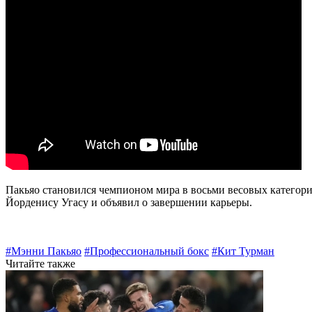
Пакьяо становился чемпионом мира в восьми весовых категория
Йорденису Угасу и объявил о завершении карьеры.
#Мэнни Пакьяо
#Профессиональный бокс
#Кит Турман
Читайте также