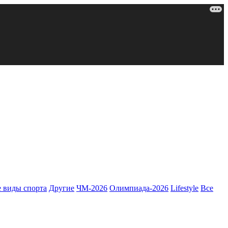
 виды спорта
Другие
ЧМ-2026
Олимпиада-2026
Lifestyle
Все