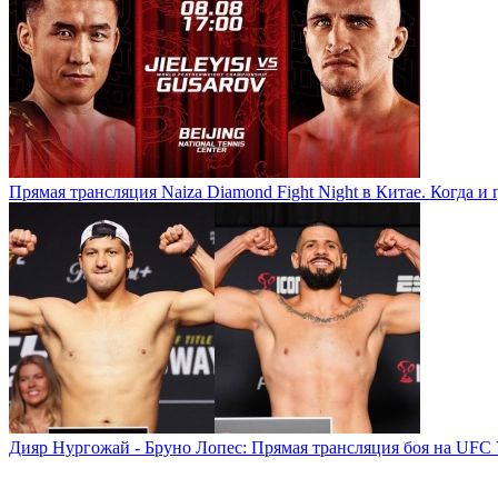
Прямая трансляция Naiza Diamond Fight Night в Китае. Когда и 
Дияр Нургожай - Бруно Лопес: Прямая трансляция боя на UFC 