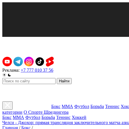
Реклама:
+7 777 010 37 56
Найти
Бокс
ММА
Футбол
Борьба
Теннис
Хок
категории
О Спорте Шредингера
Бокс
ММА
Футбол
Борьба
Теннис
Хоккей
Челси - Джохор: прямая трансляция заключительного матча ази
Главная
/
Бокс
/