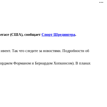
Вегасе (США), сообщает
Спорт Шредингера
.
 ивент. Так что следите за новостями. Подробности об
 Джорджем Форманом и Бернардом Хопкинсом). В планах