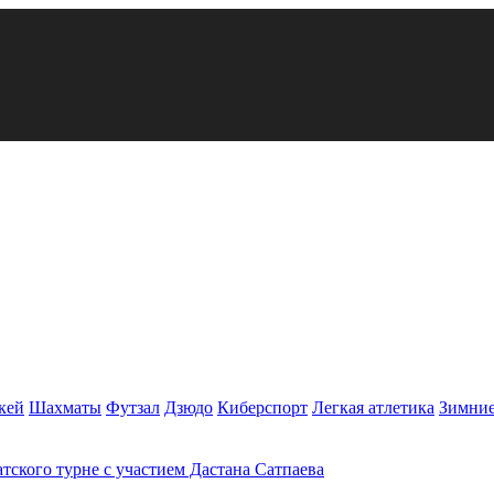
кей
Шахматы
Футзал
Дзюдо
Киберспорт
Легкая атлетика
Зимние
атского турне с участием Дастана Сатпаева