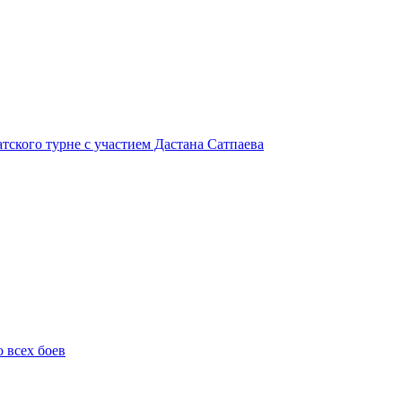
атского турне с участием Дастана Сатпаева
о всех боев