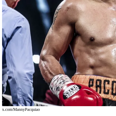
x.com/MannyPacquiao