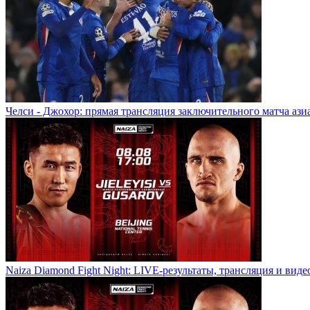
Челси - Джохор: прямая трансляция заключительного матча ази
Naiza Diamond Fight Night: LIVE-результаты, трансляция и виде