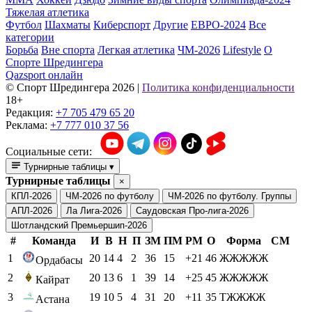
Тяжелая атлетика
Футбол
Шахматы
Киберспорт
Другие
ЕВРО-2024
Все
категории
Борьба
Вне спорта
Легкая атлетика
ЧМ-2026
Lifestyle
О
Спорте Шредингера
Qazsport онлайн
© Cпорт Шредингера 2026
|
Политика конфиденциальности
18+
Редакция:
+7 705 479 65 20
Реклама:
+7 777 010 37 56
Социальные сети:
Турнирные таблицы
▾
Турнирные таблицы
×
КПЛ-2026
ЧМ-2026 по футболу
ЧМ-2026 по футболу. Группы
АПЛ-2026
Ла Лига-2026
Саудовская Про-лига-2026
Шотландский Премьершип-2026
#
Команда
И
В
Н
П
ЗМ
ПМ
РМ
О
Форма
СМ
1
20
14
4
2
36
15
+21
46
ЖЖЖЖЖ
Ордабасы
2
20
13
6
1
39
14
+25
45
ЖЖЖЖЖ
Кайрат
3
19
10
5
4
31
20
+11
35
ТЖЖЖЖ
Астана