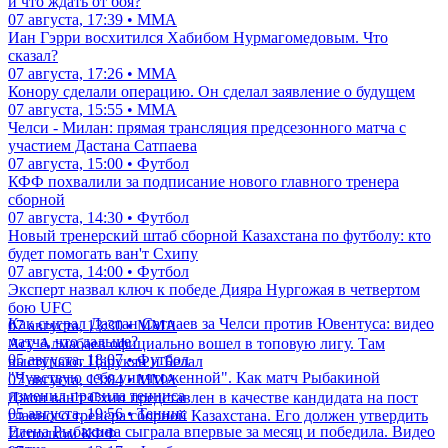
и что ждать от боя?
07 августа, 17:39 • ММА
Иан Гэрри восхитился Хабибом Нурмагомедовым. Что
сказал?
07 августа, 17:26 • ММА
Конору сделали операцию. Он сделал заявление о будущем
07 августа, 15:55 • ММА
Челси - Милан: прямая трансляция предсезонного матча с
участием Дастана Сатпаева
07 августа, 15:00 • Футбол
КФФ похвалили за подписание нового главного тренера
сборной
07 августа, 14:30 • Футбол
Новый тренерский штаб сборной Казахстана по футболу: кто
будет помогать ван'т Схипу
07 августа, 14:00 • Футбол
Эксперт назвал ключ к победе Дияра Нургожая в четвертом
бою UFC
Как сыграл Дастан Сатпаев за Челси против Ювентуса: видео
07 августа, 13:30 • ММА
матча, что дальше?
Асу Алмабаев официально вошел в топовую лигу. Там
05 августа, 18:07 • Футбол
выступают Царукян и Белал
"Чувствую себя уничтоженной". Как матч Рыбакиной
07 августа, 13:04 • ММА
изменил правила тенниса
Джон ван'т Схип представлен в качестве кандидата на пост
05 августа, 19:56 • Теннис
главного тренера сборной Казахстана. Его должен утвердить
Елена Рыбакина сыграла впервые за месяц и победила. Видео
Исполком КФФ