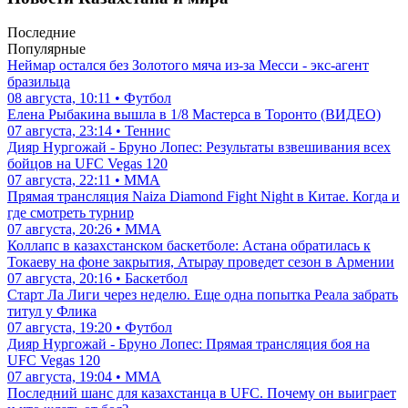
Последние
Популярные
Неймар остался без Золотого мяча из-за Месси - экс-агент
бразильца
08 августа, 10:11 • Футбол
Елена Рыбакина вышла в 1/8 Мастерса в Торонто (ВИДЕО)
07 августа, 23:14 • Теннис
Дияр Нургожай - Бруно Лопес: Результаты взвешивания всех
бойцов на UFC Vegas 120
07 августа, 22:11 • ММА
Прямая трансляция Naiza Diamond Fight Night в Китае. Когда и
где смотреть турнир
07 августа, 20:26 • ММА
Коллапс в казахстанском баскетболе: Астана обратилась к
Токаеву на фоне закрытия, Атырау проведет сезон в Армении
07 августа, 20:16 • Баскетбол
Старт Ла Лиги через неделю. Еще одна попытка Реала забрать
титул у Флика
07 августа, 19:20 • Футбол
Дияр Нургожай - Бруно Лопес: Прямая трансляция боя на
UFC Vegas 120
07 августа, 19:04 • ММА
Последний шанс для казахстанца в UFC. Почему он выиграет