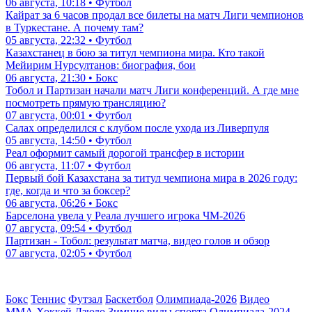
06 августа, 10:18 • Футбол
Кайрат за 6 часов продал все билеты на матч Лиги чемпионов
в Туркестане. А почему там?
05 августа, 22:32 • Футбол
Казахстанец в бою за титул чемпиона мира. Кто такой
Мейирим Нурсултанов: биография, бои
06 августа, 21:30 • Бокс
Тобол и Партизан начали матч Лиги конференций. А где мне
посмотреть прямую трансляцию?
07 августа, 00:01 • Футбол
Салах определился с клубом после ухода из Ливерпуля
05 августа, 14:50 • Футбол
Реал оформит самый дорогой трансфер в истории
06 августа, 11:07 • Футбол
Первый бой Казахстана за титул чемпиона мира в 2026 году:
где, когда и что за боксер?
06 августа, 06:26 • Бокс
Барселона увела у Реала лучшего игрока ЧМ-2026
07 августа, 09:54 • Футбол
Партизан - Тобол: результат матча, видео голов и обзор
07 августа, 02:05 • Футбол
Бокс
Теннис
Футзал
Баскетбол
Олимпиада-2026
Видео
ММА
Хоккей
Дзюдо
Зимние виды спорта
Олимпиада-2024