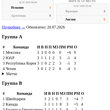
МАТЧ ЗА 3-Е МЕСТО
20.07.2026 00:00
19.07.2026 02:00
Испания
1
Франция
4
Аргентина
0
Англия
6
Подробнее →
Обновлено: 20.07.2026
Группа A
#
Команда
И
В
Н
П
МЗ
ПМ
РМ
О
1
Мексика
3
3
0
0
6
0
+6
9
2
ЮАР
3
1
1
1
2
3
-1
4
3
Республика Корея
3
1
0
2
2
3
-1
3
4
Чехия
3
0
1
2
2
6
-4
1
Матчи
Группа B
#
Команда
И
В
Н
П
МЗ
ПМ
РМ
О
1
Швейцария
3
2
1
0
7
3
+4
7
2
Канада
3
1
1
1
8
3
+5
4
3
Босния и Герцеговина
3
1
1
1
5
6
-1
4