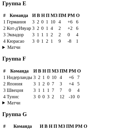
Группа E
#
Команда
И
В
Н
П
МЗ
ПМ
РМ
О
1
Германия
3
2
0
1
10
4
+6
6
2
Кот-д'Ивуар
3
2
0
1
4
2
+2
6
3
Эквадор
3
1
1
1
2
2
0
4
4
Кюрасао
3
0
1
2
1
9
-8
1
Матчи
Группа F
#
Команда
И
В
Н
П
МЗ
ПМ
РМ
О
1
Нидерланды
3
2
1
0
10
4
+6
7
2
Япония
3
1
2
0
7
3
+4
5
3
Швеция
3
1
1
1
7
7
0
4
4
Тунис
3
0
0
3
2
12
-10
0
Матчи
Группа G
#
Команда
И
В
Н
П
МЗ
ПМ
РМ
О