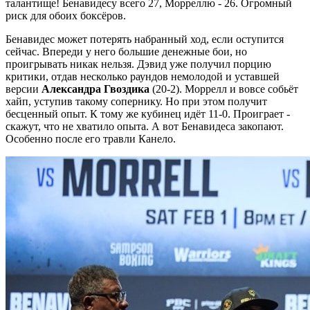
талантище! Бенавидесу всего 27, Морреллю - 26. Огромный
риск для обоих боксёров.
Бенавидес может потерять набранный ход, если оступится
сейчас. Впереди у него большие денежные бои, но
проигрывать никак нельзя. Дэвид уже получил порцию
критики, отдав несколько раундов немолодой и уставшей
версии
Александра Гвоздика
(20-2). Моррелл и вовсе собьёт
хайп, уступив такому сопернику. Но при этом получит
бесценный опыт. К тому же кубинец идёт 11-0. Проиграет -
скажут, что не хватило опыта. А вот Бенавидеса закопают.
Особенно после его травли Канело.