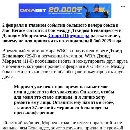
2 февраля в главном событии большого вечера бокса в
Лас-Вегасе состоится бой между Дэвидом Бенавидесом и
Дэвидом Морреллем.
Спорт Шредингера
рассказывает,
почему нельзя пропускать потенциальный бой 2025 года.
Временный чемпион мира WBC в полутяжелом весе
Дэвид
Бенавидес
(29-0) и регулярный чемпион WBA
Дэвид
Моррелл
(11-0) пообещали избить и нокаутировать друг друга
в поединке, который пройдет 2 февраля в Лас-Вегасе. Между
боксерами есть конфликт и оба обещали нокаутировать друг-
друга.
Моррелл уже некоторое время называет мое
имя и делает это без уважения. Он хотел, чтобы
для меня это стало личным, и я лично хочу
разбить ему лицо. Оставить ему память о себе»,
- заявил 27-летний американец Бенавидес на
пресс-конференции
26-летний кубинец Моррелл тоже не имеет поражений и не
меньше, чем Бенавидес, хочет заслужить признание громкой