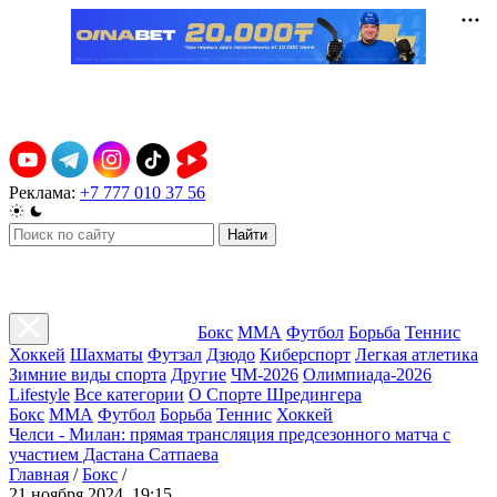
Реклама:
+7 777 010 37 56
Найти
Бокс
ММА
Футбол
Борьба
Теннис
Хоккей
Шахматы
Футзал
Дзюдо
Киберспорт
Легкая атлетика
Зимние виды спорта
Другие
ЧМ-2026
Олимпиада-2026
Lifestyle
Все категории
О Спорте Шредингера
Бокс
ММА
Футбол
Борьба
Теннис
Хоккей
Челси - Милан: прямая трансляция предсезонного матча с
участием Дастана Сатпаева
Главная
/
Бокс
/
21 ноября 2024, 19:15