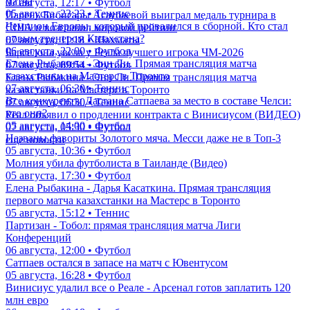
матча
07 августа, 12:17 • Футбол
05 августа, 23:23 • Теннис
Парень Бибисары Асаубаевой выиграл медаль турнира в
Чемпион Европы, который провалился в сборной. Кто стал
США и возглавил мировой рейтинг
новым тренером Казахстана?
07 августа, 11:18 • Шахматы
06 августа, 22:00 • Футбол
Барселона увела у Реала лучшего игрока ЧМ-2026
Елена Рыбакина - Энн Ли. Прямая трансляция матча
07 августа, 09:54 • Футбол
казахстанки на Мастерс в Торонто
Елена Рыбакина - Энн Ли. Прямая трансляция матча
07 августа, 06:30 • Теннис
казахстанки на Мастерс в Торонто
Все конкуренты Дастана Сатпаева за место в составе Челси:
07 августа, 06:30 • Теннис
кто они?
Реал объявил о продлении контракта с Винисиусом (ВИДЕО)
05 августа, 14:00 • Футбол
07 августа, 05:30 • Футбол
Названы фавориты Золотого мяча. Месси даже не в Топ-3
еще новости
05 августа, 10:36 • Футбол
Молния убила футболиста в Таиланде (Видео)
05 августа, 17:30 • Футбол
Елена Рыбакина - Дарья Касаткина. Прямая трансляция
первого матча казахстанки на Мастерс в Торонто
05 августа, 15:12 • Теннис
Партизан - Тобол: прямая трансляция матча Лиги
Конференций
06 августа, 12:00 • Футбол
Сатпаев остался в запасе на матч с Ювентусом
05 августа, 16:28 • Футбол
Винисиус удалил все о Реале - Арсенал готов заплатить 120
млн евро