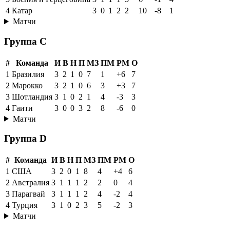
4
Катар
3
0
1
2
2
10
-8
1
Матчи
Группа C
#
Команда
И
В
Н
П
МЗ
ПМ
РМ
О
1
Бразилия
3
2
1
0
7
1
+6
7
2
Марокко
3
2
1
0
6
3
+3
7
3
Шотландия
3
1
0
2
1
4
-3
3
4
Гаити
3
0
0
3
2
8
-6
0
Матчи
Группа D
#
Команда
И
В
Н
П
МЗ
ПМ
РМ
О
1
США
3
2
0
1
8
4
+4
6
2
Австралия
3
1
1
1
2
2
0
4
3
Парагвай
3
1
1
1
2
4
-2
4
4
Турция
3
1
0
2
3
5
-2
3
Матчи