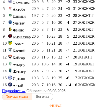
4
20
9
6
5
29
27
+2
33
ЖЖЖЖЖ
Окжетпес
5
20
9
4
7
29
24
+5
31
ЖЖЖЖЖ
Актобе
6
19
7
7
5
26
23
+3
28
ЖЖЖТТ
Елимай
7
20
7
6
7
16
20
-4
27
ЖЖТЖЖ
Улытау
8
20
5
8
7
17
23
-6
23
ЖЖТЖТ
Женис
9
20
6
4
10
23
28
-5
22
ЖЖТЖЖ
Кызылжар
10
20
6
4
10
21
28
-7
22
ЖЖТЖЖ
Тобыл
11
20
6
3
11
21
28
-7
21
ЖЖТЖЖ
Каспий
12
20
3
11
6
15
22
-7
20
ЖТЖТТ
Кайсар
13
19
3
10
6
14
18
-4
19
ЖЖЖЖТ
Атырау
14
20
4
7
9
23
30
-7
19
ЖЖЖЖТ
Жетысу
15
19
3
8
8
19
25
-6
17
ЖТЖЖЖ
Иртыш
16
20
3
7
10
16
30
-14
16
ЖЖЖЖЖ
Алтай
Подробнее →
Обновлено: 03.08.2026
Текущая стадия
Вся сетка
ФИНАЛ