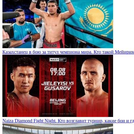
Казахстанец в бою за титул чемпиона мира. Кто такой Мейири
Naiza Diamond Fight Night. Кто возглавит турнир, какие бои и г