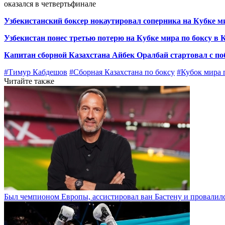
оказался в четвертьфинале
Узбекистанский боксер нокаутировал соперника на Кубке м
Узбекистан понес третью потерю на Кубке мира по боксу в 
Капитан сборной Казахстана Айбек Оралбай стартовал с по
#Тимур Кабдешов
#Сборная Казахстана по боксу
#Кубок мира 
Читайте также
Был чемпионом Европы, ассистировал ван Бастену и провалилс