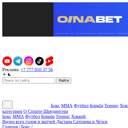
Реклама:
+7 777 010 37 56
Найти
Бокс
ММА
Футбол
Борьба
Теннис
Хок
категории
О Спорте Шредингера
Бокс
ММА
Футбол
Борьба
Теннис
Хоккей
Видео всех голов и матчей Дастана Сатпаева в Челси
Главная
/
Бокс
/