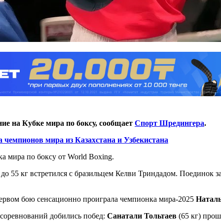
ие на Кубке мира по боксу, сообщает
Спорт Шредингера
.
а чемпионов мира из Казахстана и Узбекистана
а мира по боксу от World Boxing.
 до 55 кг встретился с бразильцем Келви Триндадом. Поединок 
 первом бою сенсационно проиграла чемпионка мира-2025
Наталь
ь соревнований добились побед:
Санатали Тольтаев
(65 кг) прош