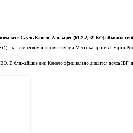
ем весе Сауль Канело Альварес (61-2-2, 39 КО) объявил св
 КО) в классическом противостоянии Мексика против Пуэрто-Рико.
.
BO. В ближайшие дни Канело официально лишится пояса IBF, по