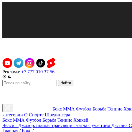
Реклама:
+7 777 010 37 56
Найти
Бокс
ММА
Футбол
Борьба
Теннис
Хок
категории
О Спорте Шредингера
Бокс
ММА
Футбол
Борьба
Теннис
Хоккей
Челси - Джохор: прямая трансляция матча с участием Дастана 
Главная
/
Бокс
/