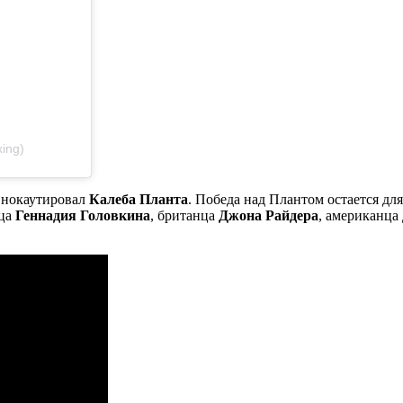
ing)
а нокаутировал
Калеба Планта
. Победа над Плантом остается дл
нца
Геннадия Головкина
, британца
Джона Райдера
, американца