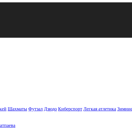
кей
Шахматы
Футзал
Дзюдо
Киберспорт
Легкая атлетика
Зимние
Сатпаева