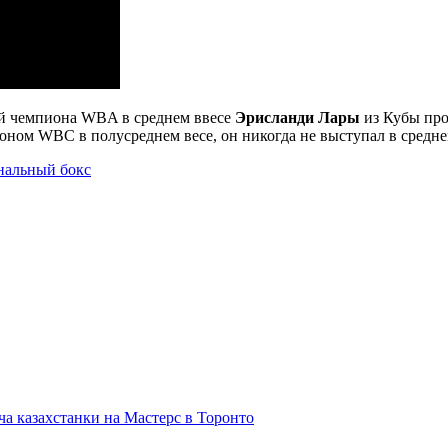
ой чемпиона WBA в среднем ввесе
Эрисланди Лары
из Кубы пр
ном WBC в полусреднем весе, он никогда не выступал в средне
нальный бокс
а казахстанки на Мастерс в Торонто