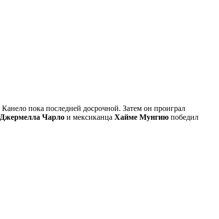
я Канело пока последней досрочной. Затем он проиграл
Джермелла Чарло
и мексиканца
Хайме Мунгию
победил