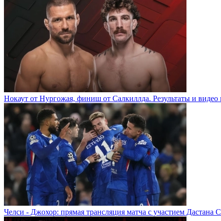
Нокаут от Нургожая, финиш от Салкиллда. Результаты и видео 
Челси - Джохор: прямая трансляция матча с участием Дастана 