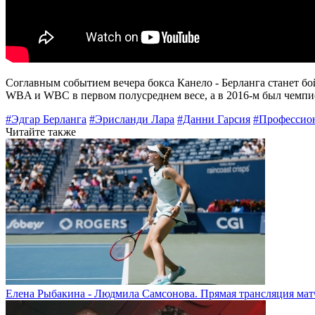
Соглавным событием вечера бокса Канело - Берланга станет б
WBA и WBC в первом полусреднем весе, а в 2016-м был чемпио
#Эдгар Берланга
#Эрисланди Лара
#Данни Гарсия
#Профессио
Читайте также
Елена Рыбакина - Людмила Самсонова. Прямая трансляция матч