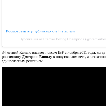
Посмотреть эту публикацию в Instagram
Публикация от Premier Boxing Champions (@premierbox
34-летний Канело владеет поясом IBF с ноября 2011 года, когд
россиянину
Дмитрию Биволу
в полутяжелом весе, а казахста
единогласным решением.