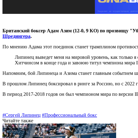
Британский боксер Адам Азим (12-0, 9 КО) по прозвищу "Уб
Шредингера
.
По мнению Адама этот поединок станет трамплином противосто
Липинец выведет меня на мировой уровень, как только я е
Хитчинсом в конце года и завоюю титул чемпиона мира IB
Напомним, бой Липинеца и Азима станет главным событием шоу
В прошлом Липинец боксировал в ринге за Россию, но с 2022 г
В период 2017-2018 годов он был чемпионом мира по версии IB
#Сергей Липинец
#Профессиональный бокс
Читайте также