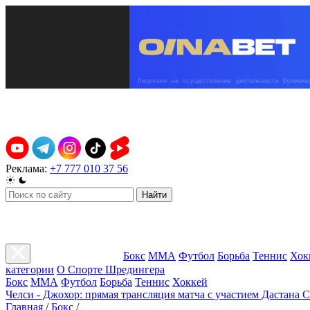
Реклама:
+7 777 010 37 56
Найти
Бокс
ММА
Футбол
Борьба
Теннис
Хок
категории
О Спорте Шредингера
Бокс
ММА
Футбол
Борьба
Теннис
Хоккей
Челси - Джохор: прямая трансляция матча с участием Дастана 
Главная
/
Бокс
/