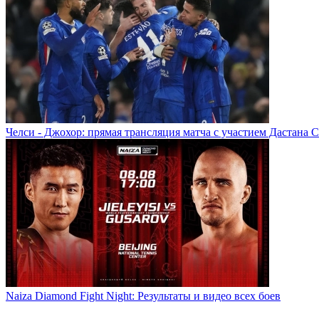
Челси - Джохор: прямая трансляция матча с участием Дастана 
Naiza Diamond Fight Night: Результаты и видео всех боев