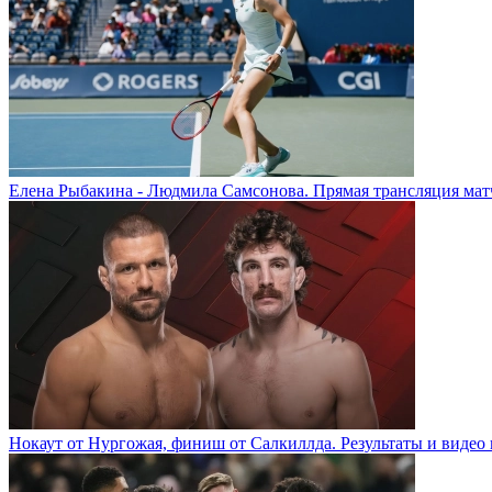
Елена Рыбакина - Людмила Самсонова. Прямая трансляция матч
Нокаут от Нургожая, финиш от Салкиллда. Результаты и видео 