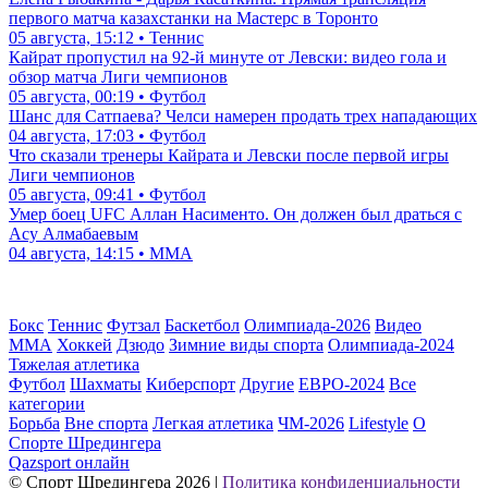
первого матча казахстанки на Мастерс в Торонто
05 августа, 15:12 • Теннис
Кайрат пропустил на 92-й минуте от Левски: видео гола и
обзор матча Лиги чемпионов
05 августа, 00:19 • Футбол
Шанс для Сатпаева? Челси намерен продать трех нападающих
04 августа, 17:03 • Футбол
Что сказали тренеры Кайрата и Левски после первой игры
Лиги чемпионов
05 августа, 09:41 • Футбол
Умер боец UFC Аллан Насименто. Он должен был драться с
Асу Алмабаевым
04 августа, 14:15 • ММА
Бокс
Теннис
Футзал
Баскетбол
Олимпиада-2026
Видео
ММА
Хоккей
Дзюдо
Зимние виды спорта
Олимпиада-2024
Тяжелая атлетика
Футбол
Шахматы
Киберспорт
Другие
ЕВРО-2024
Все
категории
Борьба
Вне спорта
Легкая атлетика
ЧМ-2026
Lifestyle
О
Спорте Шредингера
Qazsport онлайн
© Cпорт Шредингера 2026
|
Политика конфиденциальности