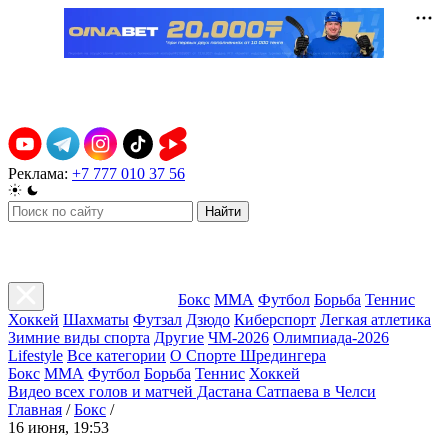
Реклама:
+7 777 010 37 56
Найти
Бокс
ММА
Футбол
Борьба
Теннис
Хоккей
Шахматы
Футзал
Дзюдо
Киберспорт
Легкая атлетика
Зимние виды спорта
Другие
ЧМ-2026
Олимпиада-2026
Lifestyle
Все категории
О Спорте Шредингера
Бокс
ММА
Футбол
Борьба
Теннис
Хоккей
Видео всех голов и матчей Дастана Сатпаева в Челси
Главная
/
Бокс
/
16 июня, 19:53