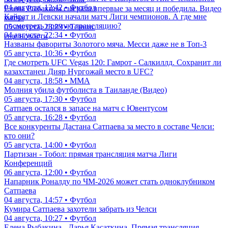
04 августа, 12:42 • Футбол
Елена Рыбакина сыграла впервые за месяц и победила. Видео
Кайрат и Левски начали матч Лиги чемпионов. А где мне
матча
посмотреть прямую трансляцию?
05 августа, 23:23 • Теннис
04 августа, 22:34 • Футбол
еще новости
Названы фавориты Золотого мяча. Месси даже не в Топ-3
05 августа, 10:36 • Футбол
Где смотреть UFC Vegas 120: Гамрот - Салкиллд. Сохранит ли
казахстанец Дияр Нургожай место в UFC?
04 августа, 18:58 • ММА
Молния убила футболиста в Таиланде (Видео)
05 августа, 17:30 • Футбол
Сатпаев остался в запасе на матч с Ювентусом
05 августа, 16:28 • Футбол
Все конкуренты Дастана Сатпаева за место в составе Челси:
кто они?
05 августа, 14:00 • Футбол
Партизан - Тобол: прямая трансляция матча Лиги
Конференций
06 августа, 12:00 • Футбол
Напарник Роналду по ЧМ-2026 может стать одноклубником
Сатпаева
04 августа, 14:57 • Футбол
Кумира Сатпаева захотели забрать из Челси
04 августа, 10:27 • Футбол
Елена Рыбакина - Дарья Касаткина. Прямая трансляция