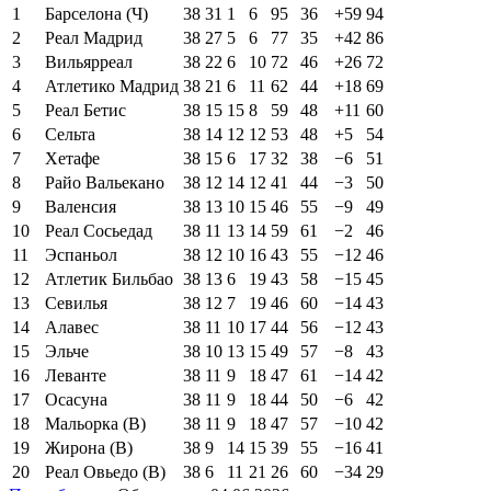
1
Барселона (Ч)
38
31
1
6
95
36
+59
94
2
Реал Мадрид
38
27
5
6
77
35
+42
86
3
Вильярреал
38
22
6
10
72
46
+26
72
4
Атлетико Мадрид
38
21
6
11
62
44
+18
69
5
Реал Бетис
38
15
15
8
59
48
+11
60
6
Сельта
38
14
12
12
53
48
+5
54
7
Хетафе
38
15
6
17
32
38
−6
51
8
Райо Вальекано
38
12
14
12
41
44
−3
50
9
Валенсия
38
13
10
15
46
55
−9
49
10
Реал Сосьедад
38
11
13
14
59
61
−2
46
11
Эспаньол
38
12
10
16
43
55
−12
46
12
Атлетик Бильбао
38
13
6
19
43
58
−15
45
13
Севилья
38
12
7
19
46
60
−14
43
14
Алавес
38
11
10
17
44
56
−12
43
15
Эльче
38
10
13
15
49
57
−8
43
16
Леванте
38
11
9
18
47
61
−14
42
17
Осасуна
38
11
9
18
44
50
−6
42
18
Мальорка (В)
38
11
9
18
47
57
−10
42
19
Жирона (В)
38
9
14
15
39
55
−16
41
20
Реал Овьедо (В)
38
6
11
21
26
60
−34
29