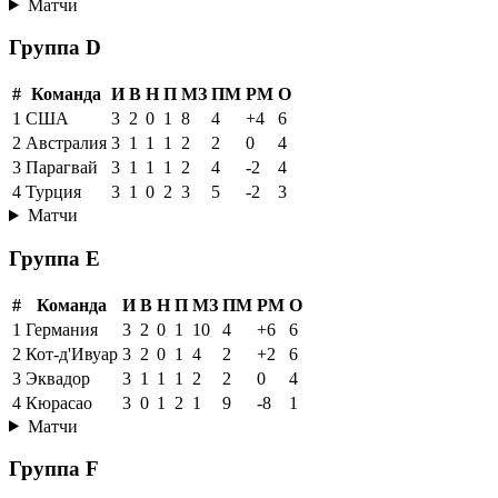
Матчи
Группа D
#
Команда
И
В
Н
П
МЗ
ПМ
РМ
О
1
США
3
2
0
1
8
4
+4
6
2
Австралия
3
1
1
1
2
2
0
4
3
Парагвай
3
1
1
1
2
4
-2
4
4
Турция
3
1
0
2
3
5
-2
3
Матчи
Группа E
#
Команда
И
В
Н
П
МЗ
ПМ
РМ
О
1
Германия
3
2
0
1
10
4
+6
6
2
Кот-д'Ивуар
3
2
0
1
4
2
+2
6
3
Эквадор
3
1
1
1
2
2
0
4
4
Кюрасао
3
0
1
2
1
9
-8
1
Матчи
Группа F