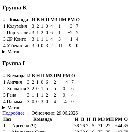
Группа K
#
Команда
И
В
Н
П
МЗ
ПМ
РМ
О
1
Колумбия
3
2
1
0
4
1
+3
7
2
Португалия
3
1
2
0
6
1
+5
5
3
ДР Конго
3
1
1
1
4
3
+1
4
4
Узбекистан
3
0
0
3
2
11
-9
0
Матчи
Группа L
#
Команда
И
В
Н
П
МЗ
ПМ
РМ
О
1
Англия
3
2
1
0
6
2
+4
7
2
Хорватия
3
2
0
1
5
5
0
6
3
Гана
3
1
1
1
2
2
0
4
4
Панама
3
0
0
3
0
4
-4
0
Матчи
Подробнее →
Обновлено: 29.06.2026
Поз
Команда
И
В
Н
П
МЗ
МП
РМ
О
1
Арсенал (Ч)
38
26
7
5
71
27
+44
85