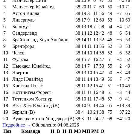
2
Манчестер Сити
38
23
9
6
77
35
+42
78
3
Манчестер Юнайтед
38
20
11
7
69
50
+19
71
4
Астон Вилла
38
19
8
11
56
49
+7
65
5
Ливерпуль
38
17
9
12
63
53
+10
60
6
Борнмут
38
13
18
7
58
54
+4
57
7
Сандерленд
38
14
12
12
42
48
−6
54
8
Брайтон энд Хоув Альбион
38
14
11
13
52
46
+6
53
9
Брентфорд
38
14
11
13
55
52
+3
53
10
Челси
38
14
10
14
58
52
+6
52
11
Фулхэм
38
15
7
16
47
51
−4
52
12
Ньюкасл Юнайтед
38
14
7
17
53
55
−2
49
13
Эвертон
38
13
10
15
47
50
−3
49
14
Лидс Юнайтед
38
11
14
13
49
56
−7
47
15
Кристал Пэлас
38
11
12
15
41
51
−10
45
16
Ноттингем Форест
38
11
11
16
48
51
−3
44
17
Тоттенхэм Хотспур
38
10
11
17
48
57
−9
41
18
Вест Хэм Юнайтед (В)
38
10
9
19
46
65
−19
39
19
Бернли (В)
38
4
10
24
38
75
−37
22
20
Вулверхэмптон Уондерерс (В)
38
3
11
24
27
68
−41
20
Подробнее →
Обновлено: 04.06.2026
Поз
Команда
И
В
Н
П
МЗ
МП
РМ
О