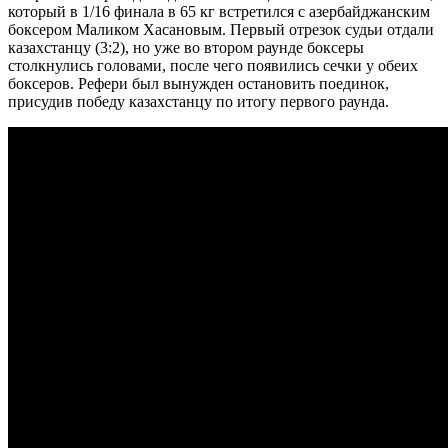
который в 1/16 финала в 65 кг встретился с азербайджанским
боксером Маликом Хасановым. Первый отрезок судьи отдали
казахстанцу (3:2), но уже во втором раунде боксеры
столкнулись головами, после чего появились сечки у обеих
боксеров. Рефери был вынужден остановить поединок,
присудив победу казахстанцу по итогу первого раунда.