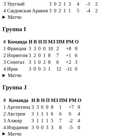
3
Уругвай
3
0
2
1
3
4
-1
2
4
Саудовская Аравия
3
0
2
1
1
5
-4
2
Матчи
Группа I
#
Команда
И
В
Н
П
МЗ
ПМ
РМ
О
1
Франция
3
3
0
0
10
2
+8
9
2
Норвегия
3
2
0
1
8
7
+1
6
3
Сенегал
3
1
0
2
8
6
+2
3
4
Ирак
3
0
0
3
1
12
-11
0
Матчи
Группа J
#
Команда
И
В
Н
П
МЗ
ПМ
РМ
О
1
Аргентина
3
3
0
0
8
1
+7
9
2
Австрия
3
1
1
1
6
6
0
4
3
Алжир
3
1
1
1
5
7
-2
4
4
Иордания
3
0
0
3
3
8
-5
0
Матчи