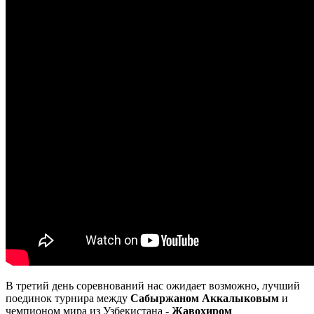
В третий день соревнований нас ожидает возможно, лучший
поединок турнира между
Сабыржаном Аккалыковым
и
чемпионом мира из Узбекистана -
Жавохиром