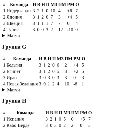
#
Команда
И
В
Н
П
МЗ
ПМ
РМ
О
1
Нидерланды
3
2
1
0
10
4
+6
7
2
Япония
3
1
2
0
7
3
+4
5
3
Швеция
3
1
1
1
7
7
0
4
4
Тунис
3
0
0
3
2
12
-10
0
Матчи
Группа G
#
Команда
И
В
Н
П
МЗ
ПМ
РМ
О
1
Бельгия
3
1
2
0
6
2
+4
5
2
Египет
3
1
2
0
5
3
+2
5
3
Иран
3
0
3
0
3
3
0
3
4
Новая Зеландия
3
0
1
2
4
10
-6
1
Матчи
Группа H
#
Команда
И
В
Н
П
МЗ
ПМ
РМ
О
1
Испания
3
2
1
0
5
0
+5
7
2
Кабо-Верде
3
0
3
0
2
2
0
3