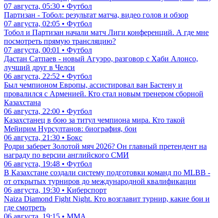
07 августа, 05:30 • Футбол
Партизан - Тобол: результат матча, видео голов и обзор
07 августа, 02:05 • Футбол
Тобол и Партизан начали матч Лиги конференций. А где мне
посмотреть прямую трансляцию?
07 августа, 00:01 • Футбол
Дастан Сатпаев - новый Агуэро, разговор с Хаби Алонсо,
лучший друг в Челси
06 августа, 22:52 • Футбол
Был чемпионом Европы, ассистировал ван Бастену и
провалился с Арменией. Кто стал новым тренером сборной
Казахстана
06 августа, 22:00 • Футбол
Казахстанец в бою за титул чемпиона мира. Кто такой
Мейирим Нурсултанов: биография, бои
06 августа, 21:30 • Бокс
Родри заберет Золотой мяч 2026? Он главный претендент на
награду по версии английского СМИ
06 августа, 19:48 • Футбол
В Казахстане создали систему подготовки команд по MLBB -
от открытых турниров до международной квалификации
06 августа, 19:30 • Киберспорт
Naiza Diamond Fight Night. Кто возглавит турнир, какие бои и
где смотреть
06 августа, 19:15 • ММА