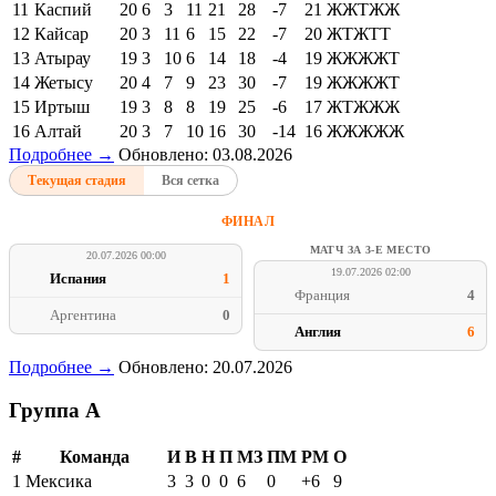
11
Каспий
20
6
3
11
21
28
-7
21
ЖЖТЖЖ
12
Кайсар
20
3
11
6
15
22
-7
20
ЖТЖТТ
13
Атырау
19
3
10
6
14
18
-4
19
ЖЖЖЖТ
14
Жетысу
20
4
7
9
23
30
-7
19
ЖЖЖЖТ
15
Иртыш
19
3
8
8
19
25
-6
17
ЖТЖЖЖ
16
Алтай
20
3
7
10
16
30
-14
16
ЖЖЖЖЖ
Подробнее →
Обновлено: 03.08.2026
Текущая стадия
Вся сетка
ФИНАЛ
МАТЧ ЗА 3-Е МЕСТО
20.07.2026 00:00
19.07.2026 02:00
Испания
1
Франция
4
Аргентина
0
Англия
6
Подробнее →
Обновлено: 20.07.2026
Группа A
#
Команда
И
В
Н
П
МЗ
ПМ
РМ
О
1
Мексика
3
3
0
0
6
0
+6
9