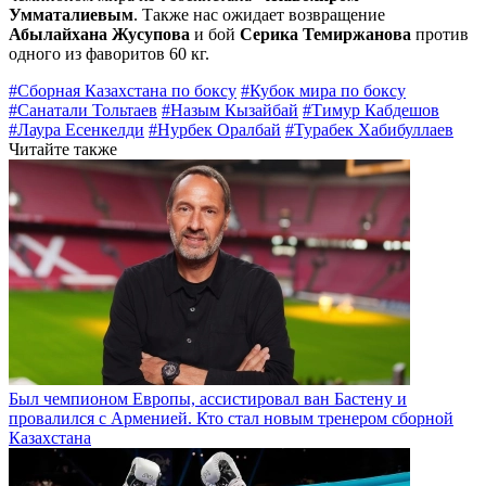
Умматалиевым
. Также нас ожидает возвращение
Абылайхана Жусупова
и бой
Серика Темиржанова
против
одного из фаворитов 60 кг.
#Сборная Казахстана по боксу
#Кубок мира по боксу
#Санатали Тольтаев
#Назым Кызайбай
#Тимур Кабдешов
#Лаура Есенкелди
#Нурбек Оралбай
#Турабек Хабибуллаев
Читайте также
Был чемпионом Европы, ассистировал ван Бастену и
провалился с Арменией. Кто стал новым тренером сборной
Казахстана