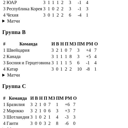
2
ЮАР
3
1
1
1
2
3
-1
4
3
Республика Корея
3
1
0
2
2
3
-1
3
4
Чехия
3
0
1
2
2
6
-4
1
Матчи
Группа B
#
Команда
И
В
Н
П
МЗ
ПМ
РМ
О
1
Швейцария
3
2
1
0
7
3
+4
7
2
Канада
3
1
1
1
8
3
+5
4
3
Босния и Герцеговина
3
1
1
1
5
6
-1
4
4
Катар
3
0
1
2
2
10
-8
1
Матчи
Группа C
#
Команда
И
В
Н
П
МЗ
ПМ
РМ
О
1
Бразилия
3
2
1
0
7
1
+6
7
2
Марокко
3
2
1
0
6
3
+3
7
3
Шотландия
3
1
0
2
1
4
-3
3
4
Гаити
3
0
0
3
2
8
-6
0