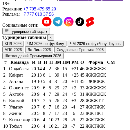
18+
Редакция:
+7 705 479 65 20
Реклама:
+7 777 010 37 56
Социальные сети:
Турнирные таблицы
▾
Турнирные таблицы
×
КПЛ-2026
ЧМ-2026 по футболу
ЧМ-2026 по футболу. Группы
АПЛ-2026
Ла Лига-2026
Саудовская Про-лига-2026
Шотландский Премьершип-2026
#
Команда
И
В
Н
П
ЗМ
ПМ
РМ
О
Форма
СМ
1
Ордабасы
20
14
4
2
36
15
+21
46
ЖЖЖЖЖ
2
Кайрат
20
13
6
1
39
14
+25
45
ЖЖЖЖЖ
3
Астана
19
10
5
4
31
20
+11
35
ТЖЖЖЖ
4
Окжетпес
20
9
6
5
29
27
+2
33
ЖЖЖЖЖ
5
Актобе
20
9
4
7
29
24
+5
31
ЖЖЖЖЖ
6
Елимай
19
7
7
5
26
23
+3
28
ЖЖЖТТ
7
Улытау
20
7
6
7
16
20
-4
27
ЖЖТЖЖ
8
Женис
20
5
8
7
17
23
-6
23
ЖЖТЖТ
9
Кызылжар
20
6
4
10
23
28
-5
22
ЖЖТЖЖ
10
Тобыл
20
6
4
10
21
28
-7
22
ЖЖТЖЖ