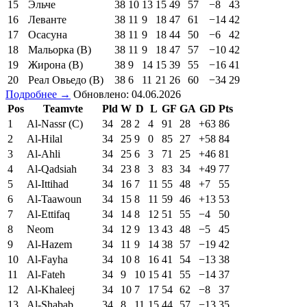
15
Эльче
38
10
13
15
49
57
−8
43
16
Леванте
38
11
9
18
47
61
−14
42
17
Осасуна
38
11
9
18
44
50
−6
42
18
Мальорка (В)
38
11
9
18
47
57
−10
42
19
Жирона (В)
38
9
14
15
39
55
−16
41
20
Реал Овьедо (В)
38
6
11
21
26
60
−34
29
Подробнее →
Обновлено: 04.06.2026
Pos
Teamvte
Pld
W
D
L
GF
GA
GD
Pts
1
Al-Nassr (C)
34
28
2
4
91
28
+63
86
2
Al-Hilal
34
25
9
0
85
27
+58
84
3
Al-Ahli
34
25
6
3
71
25
+46
81
4
Al-Qadsiah
34
23
8
3
83
34
+49
77
5
Al-Ittihad
34
16
7
11
55
48
+7
55
6
Al-Taawoun
34
15
8
11
59
46
+13
53
7
Al-Ettifaq
34
14
8
12
51
55
−4
50
8
Neom
34
12
9
13
43
48
−5
45
9
Al-Hazem
34
11
9
14
38
57
−19
42
10
Al-Fayha
34
10
8
16
41
54
−13
38
11
Al-Fateh
34
9
10
15
41
55
−14
37
12
Al-Khaleej
34
10
7
17
54
62
−8
37
13
Al-Shabab
34
8
11
15
44
57
−13
35