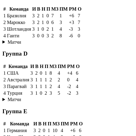
#
Команда
И
В
Н
П
МЗ
ПМ
РМ
О
1
Бразилия
3
2
1
0
7
1
+6
7
2
Марокко
3
2
1
0
6
3
+3
7
3
Шотландия
3
1
0
2
1
4
-3
3
4
Гаити
3
0
0
3
2
8
-6
0
Матчи
Группа D
#
Команда
И
В
Н
П
МЗ
ПМ
РМ
О
1
США
3
2
0
1
8
4
+4
6
2
Австралия
3
1
1
1
2
2
0
4
3
Парагвай
3
1
1
1
2
4
-2
4
4
Турция
3
1
0
2
3
5
-2
3
Матчи
Группа E
#
Команда
И
В
Н
П
МЗ
ПМ
РМ
О
1
Германия
3
2
0
1
10
4
+6
6