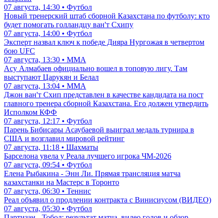
07 августа, 14:30 • Футбол
Новый тренерский штаб сборной Казахстана по футболу: кто
будет помогать голландцу ван'т Схипу
07 августа, 14:00 • Футбол
Эксперт назвал ключ к победе Дияра Нургожая в четвертом
бою UFC
07 августа, 13:30 • ММА
Асу Алмабаев официально вошел в топовую лигу. Там
выступают Царукян и Белал
07 августа, 13:04 • ММА
Джон ван'т Схип представлен в качестве кандидата на пост
главного тренера сборной Казахстана. Его должен утвердить
Исполком КФФ
07 августа, 12:17 • Футбол
Парень Бибисары Асаубаевой выиграл медаль турнира в
США и возглавил мировой рейтинг
07 августа, 11:18 • Шахматы
Барселона увела у Реала лучшего игрока ЧМ-2026
07 августа, 09:54 • Футбол
Елена Рыбакина - Энн Ли. Прямая трансляция матча
казахстанки на Мастерс в Торонто
07 августа, 06:30 • Теннис
Реал объявил о продлении контракта с Винисиусом (ВИДЕО)
07 августа, 05:30 • Футбол
Партизан - Тобол: результат матча, видео голов и обзор