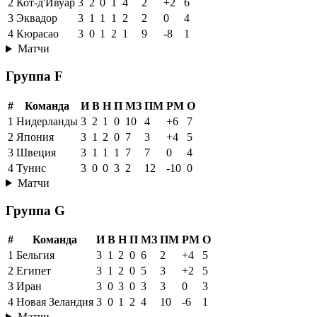
2
Кот-д'Ивуар
3
2
0
1
4
2
+2
6
3
Эквадор
3
1
1
1
2
2
0
4
4
Кюрасао
3
0
1
2
1
9
-8
1
Матчи
Группа F
#
Команда
И
В
Н
П
МЗ
ПМ
РМ
О
1
Нидерланды
3
2
1
0
10
4
+6
7
2
Япония
3
1
2
0
7
3
+4
5
3
Швеция
3
1
1
1
7
7
0
4
4
Тунис
3
0
0
3
2
12
-10
0
Матчи
Группа G
#
Команда
И
В
Н
П
МЗ
ПМ
РМ
О
1
Бельгия
3
1
2
0
6
2
+4
5
2
Египет
3
1
2
0
5
3
+2
5
3
Иран
3
0
3
0
3
3
0
3
4
Новая Зеландия
3
0
1
2
4
10
-6
1
Матчи