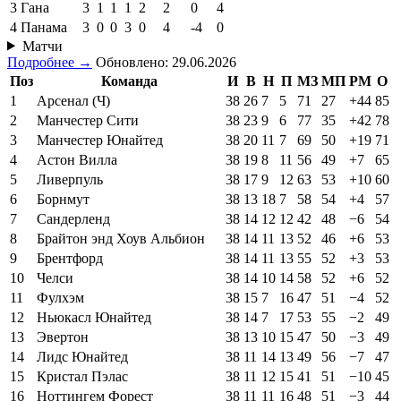
3
Гана
3
1
1
1
2
2
0
4
4
Панама
3
0
0
3
0
4
-4
0
Матчи
Подробнее →
Обновлено: 29.06.2026
Поз
Команда
И
В
Н
П
МЗ
МП
РМ
О
1
Арсенал (Ч)
38
26
7
5
71
27
+44
85
2
Манчестер Сити
38
23
9
6
77
35
+42
78
3
Манчестер Юнайтед
38
20
11
7
69
50
+19
71
4
Астон Вилла
38
19
8
11
56
49
+7
65
5
Ливерпуль
38
17
9
12
63
53
+10
60
6
Борнмут
38
13
18
7
58
54
+4
57
7
Сандерленд
38
14
12
12
42
48
−6
54
8
Брайтон энд Хоув Альбион
38
14
11
13
52
46
+6
53
9
Брентфорд
38
14
11
13
55
52
+3
53
10
Челси
38
14
10
14
58
52
+6
52
11
Фулхэм
38
15
7
16
47
51
−4
52
12
Ньюкасл Юнайтед
38
14
7
17
53
55
−2
49
13
Эвертон
38
13
10
15
47
50
−3
49
14
Лидс Юнайтед
38
11
14
13
49
56
−7
47
15
Кристал Пэлас
38
11
12
15
41
51
−10
45
16
Ноттингем Форест
38
11
11
16
48
51
−3
44