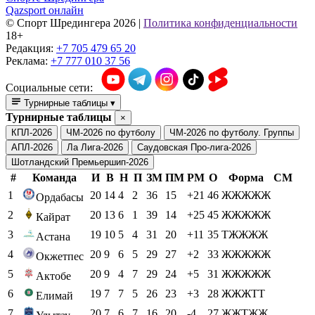
Qazsport онлайн
© Cпорт Шредингера 2026
|
Политика конфиденциальности
18+
Редакция:
+7 705 479 65 20
Реклама:
+7 777 010 37 56
Социальные сети:
Турнирные таблицы
▾
Турнирные таблицы
×
КПЛ-2026
ЧМ-2026 по футболу
ЧМ-2026 по футболу. Группы
АПЛ-2026
Ла Лига-2026
Саудовская Про-лига-2026
Шотландский Премьершип-2026
#
Команда
И
В
Н
П
ЗМ
ПМ
РМ
О
Форма
СМ
1
20
14
4
2
36
15
+21
46
ЖЖЖЖЖ
Ордабасы
2
20
13
6
1
39
14
+25
45
ЖЖЖЖЖ
Кайрат
3
19
10
5
4
31
20
+11
35
ТЖЖЖЖ
Астана
4
20
9
6
5
29
27
+2
33
ЖЖЖЖЖ
Окжетпес
5
20
9
4
7
29
24
+5
31
ЖЖЖЖЖ
Актобе
6
19
7
7
5
26
23
+3
28
ЖЖЖТТ
Елимай
7
20
7
6
7
16
20
-4
27
ЖЖТЖЖ