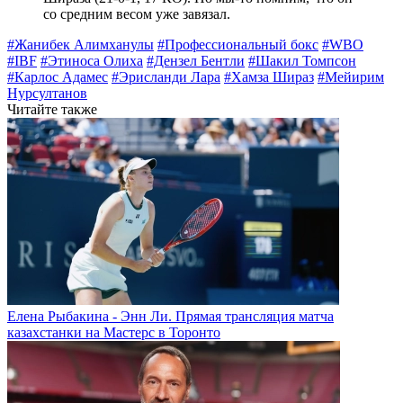
со средним весом уже завязал.
#Жанибек Алимханулы
#Профессиональный бокс
#WBO
#IBF
#Этиноса Олиха
#Дензел Бентли
#Шакил Томпсон
#Карлос Адамес
#Эрисланди Лара
#Хамза Шираз
#Мейирим
Нурсултанов
Читайте также
Елена Рыбакина - Энн Ли. Прямая трансляция матча
казахстанки на Мастерс в Торонто