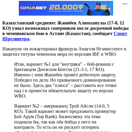
Казахстанский средневес Жанибек Алимханулы (17-0, 12
КО) узнал возможных соперников после досрочной победы
в чемпионском бою в Астане (Казахстан), сообщает
Спорт
Шредингера
.
Накануне он нокаутировал француза Анауэля Нгамиссенге и
защитил титулы чемпиона мира по версиям IBF и WBO.
Итак, вариант №1 для "внутряка" – бой-реванш с
британцем Дензелом Бентли (21-3-1, 17 КО).
Именно с ним Жанибек провёл дебютную защиту.
Победил по делу. Но привычного доминирования
не было. Здесь два "плюса" – расставить все точки
над i и провести обязательную защиту по версии
WBO.
Вариант №2 – американец Трой Айсли (14-0, 5
КО). Такой вариант может предложить промоутер
Боб Арум (Top Rank). Бизнесмену эта тема
подошла бы, так как оба бойца у него на
контракте. То есть он не рискует потерять