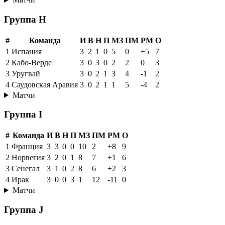
Группа H
#
Команда
И
В
Н
П
МЗ
ПМ
РМ
О
1
Испания
3
2
1
0
5
0
+5
7
2
Кабо-Верде
3
0
3
0
2
2
0
3
3
Уругвай
3
0
2
1
3
4
-1
2
4
Саудовская Аравия
3
0
2
1
1
5
-4
2
Матчи
Группа I
#
Команда
И
В
Н
П
МЗ
ПМ
РМ
О
1
Франция
3
3
0
0
10
2
+8
9
2
Норвегия
3
2
0
1
8
7
+1
6
3
Сенегал
3
1
0
2
8
6
+2
3
4
Ирак
3
0
0
3
1
12
-11
0
Матчи
Группа J