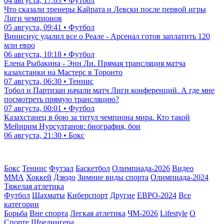
04 августа, 17:03 • Футбол
Что сказали тренеры Кайрата и Левски после первой игры
Лиги чемпионов
05 августа, 09:41 • Футбол
Винисиус удалил все о Реале - Арсенал готов заплатить 120
млн евро
06 августа, 10:18 • Футбол
Елена Рыбакина - Энн Ли. Прямая трансляция матча
казахстанки на Мастерс в Торонто
07 августа, 06:30 • Теннис
Тобол и Партизан начали матч Лиги конференций. А где мне
посмотреть прямую трансляцию?
07 августа, 00:01 • Футбол
Казахстанец в бою за титул чемпиона мира. Кто такой
Мейирим Нурсултанов: биография, бои
06 августа, 21:30 • Бокс
Бокс
Теннис
Футзал
Баскетбол
Олимпиада-2026
Видео
ММА
Хоккей
Дзюдо
Зимние виды спорта
Олимпиада-2024
Тяжелая атлетика
Футбол
Шахматы
Киберспорт
Другие
ЕВРО-2024
Все
категории
Борьба
Вне спорта
Легкая атлетика
ЧМ-2026
Lifestyle
О
Спорте Шредингера