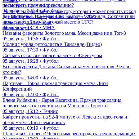
Романо
посмотреть прямую трансляцию?
06 августа, 17:08 • Футбол
04 августа, 22:34 • Футбол
Эксперт назвал главный фактор, который может решить исход
Где смотреть UFC Vegas 120: Гамрот - Салкиллд. Сохранит ли
боя Мейирима Нурсултанова за титул WBC
казахстанец Дияр Нургожай место в UFC?
06 августа, 15:52 • Бокс
04 августа, 18:58 • ММА
еще новости
Названы фавориты Золотого мяча. Месси даже не в Топ-3
05 августа, 10:36 • Футбол
Молния убила футболиста в Таиланде (Видео)
05 августа, 17:30 • Футбол
Сатпаев остался в запасе на матч с Ювентусом
05 августа, 16:28 • Футбол
Все конкуренты Дастана Сатпаева за место в составе Челси:
кто они?
05 августа, 14:00 • Футбол
Партизан - Тобол: прямая трансляция матча Лиги
Конференций
06 августа, 12:00 • Футбол
Елена Рыбакина - Дарья Касаткина. Прямая трансляция
первого матча казахстанки на Мастерс в Торонто
05 августа, 15:12 • Теннис
Кайрат пропустил на 92-й минуте от Левски: видео гола и
обзор матча Лиги чемпионов
05 августа, 00:19 • Футбол
Шанс для Сатпаева? Челси намерен продать трех нападающих