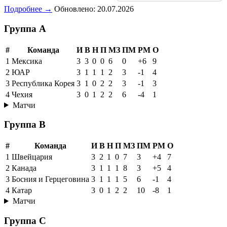
Подробнее →
Обновлено: 20.07.2026
Группа A
#
Команда
И
В
Н
П
МЗ
ПМ
РМ
О
1
Мексика
3
3
0
0
6
0
+6
9
2
ЮАР
3
1
1
1
2
3
-1
4
3
Республика Корея
3
1
0
2
2
3
-1
3
4
Чехия
3
0
1
2
2
6
-4
1
Матчи
Группа B
#
Команда
И
В
Н
П
МЗ
ПМ
РМ
О
1
Швейцария
3
2
1
0
7
3
+4
7
2
Канада
3
1
1
1
8
3
+5
4
3
Босния и Герцеговина
3
1
1
1
5
6
-1
4
4
Катар
3
0
1
2
2
10
-8
1
Матчи
Группа C