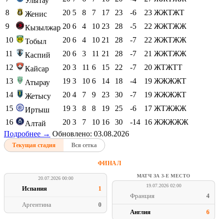
Улытау
8
20
5
8
7
17
23
-6
23
ЖЖТЖТ
Женис
9
20
6
4
10
23
28
-5
22
ЖЖТЖЖ
Кызылжар
10
20
6
4
10
21
28
-7
22
ЖЖТЖЖ
Тобыл
11
20
6
3
11
21
28
-7
21
ЖЖТЖЖ
Каспий
12
20
3
11
6
15
22
-7
20
ЖТЖТТ
Кайсар
13
19
3
10
6
14
18
-4
19
ЖЖЖЖТ
Атырау
14
20
4
7
9
23
30
-7
19
ЖЖЖЖТ
Жетысу
15
19
3
8
8
19
25
-6
17
ЖТЖЖЖ
Иртыш
16
20
3
7
10
16
30
-14
16
ЖЖЖЖЖ
Алтай
Подробнее →
Обновлено: 03.08.2026
Текущая стадия
Вся сетка
ФИНАЛ
МАТЧ ЗА 3-Е МЕСТО
20.07.2026 00:00
19.07.2026 02:00
Испания
1
Франция
4
Аргентина
0
Англия
6