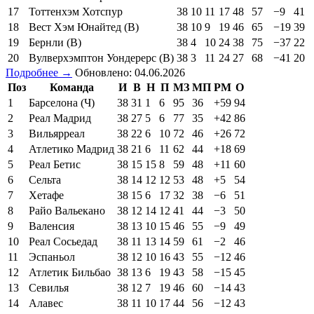
17
Тоттенхэм Хотспур
38
10
11
17
48
57
−9
41
18
Вест Хэм Юнайтед (В)
38
10
9
19
46
65
−19
39
19
Бернли (В)
38
4
10
24
38
75
−37
22
20
Вулверхэмптон Уондерерс (В)
38
3
11
24
27
68
−41
20
Подробнее →
Обновлено: 04.06.2026
Поз
Команда
И
В
Н
П
МЗ
МП
РМ
О
1
Барселона (Ч)
38
31
1
6
95
36
+59
94
2
Реал Мадрид
38
27
5
6
77
35
+42
86
3
Вильярреал
38
22
6
10
72
46
+26
72
4
Атлетико Мадрид
38
21
6
11
62
44
+18
69
5
Реал Бетис
38
15
15
8
59
48
+11
60
6
Сельта
38
14
12
12
53
48
+5
54
7
Хетафе
38
15
6
17
32
38
−6
51
8
Райо Вальекано
38
12
14
12
41
44
−3
50
9
Валенсия
38
13
10
15
46
55
−9
49
10
Реал Сосьедад
38
11
13
14
59
61
−2
46
11
Эспаньол
38
12
10
16
43
55
−12
46
12
Атлетик Бильбао
38
13
6
19
43
58
−15
45
13
Севилья
38
12
7
19
46
60
−14
43
14
Алавес
38
11
10
17
44
56
−12
43