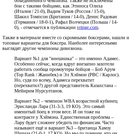
объединённого чемпиона. Также не исключены
бои с такими бойцами, как Этиноса Олиха
(Италия / 21-0), Вадим Туков (Россия / 15-0),
Шакил Томпсон (Британия / 14-0), Денис Радован
(Германия / 18-0-1), Рафал Волчецки (Польша / 14-
0), - отмечается в публикации
vringe.com
.
Также в материале вместе со скромными боксерами, нашли и
топовые варианты для боксера. Наиболее интересными
выглядят другие чемпионы дивизиона.
Вариант №1 для "внешника" – это именно Адамес.
Особенно сейчас, когда вдруг внезапно захотели
работать сообща промоутеры бойцов – Боб Арум
(Top Rank / Жанибек) и Эл Хэймон (РВС / Карлос).
Но, судя по всему, Адамеса перехватит
(перехватил?) другой представитель Казахстана –
Мейирим Нурсултанов.
Вариант №2 – чемпион WBA возрастной кубинец
Эрисланди Лара (31-3-3, 19 КО). Это самый
именитый боец в этом весе. И он тоже на
контракте у Хэймона. Единственная проблема –
Лару будет сложнее убедить по финансам. Часто
называют ещё и вариант №3 – британца Хамзу
Шираза (21-0-1, 17 КО). Но мы-то помним, что он