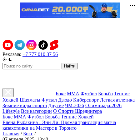
Реклама:
+7 777 010 37 56
Найти
Бокс
ММА
Футбол
Борьба
Теннис
Хоккей
Шахматы
Футзал
Дзюдо
Киберспорт
Легкая атлетика
Зимние виды спорта
Другие
ЧМ-2026
Олимпиада-2026
Lifestyle
Все категории
О Спорте Шредингера
Бокс
ММА
Футбол
Борьба
Теннис
Хоккей
Елена Рыбакина - Энн Ли. Прямая трансляция матча
казахстанки на Мастерс в Торонто
Главная
/
Бокс
/
07 апреля 2025, 13:40