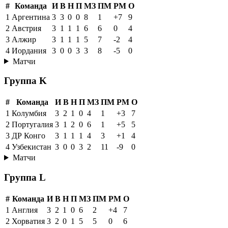
#
Команда
И
В
Н
П
МЗ
ПМ
РМ
О
1
Аргентина
3
3
0
0
8
1
+7
9
2
Австрия
3
1
1
1
6
6
0
4
3
Алжир
3
1
1
1
5
7
-2
4
4
Иордания
3
0
0
3
3
8
-5
0
Матчи
Группа K
#
Команда
И
В
Н
П
МЗ
ПМ
РМ
О
1
Колумбия
3
2
1
0
4
1
+3
7
2
Португалия
3
1
2
0
6
1
+5
5
3
ДР Конго
3
1
1
1
4
3
+1
4
4
Узбекистан
3
0
0
3
2
11
-9
0
Матчи
Группа L
#
Команда
И
В
Н
П
МЗ
ПМ
РМ
О
1
Англия
3
2
1
0
6
2
+4
7
2
Хорватия
3
2
0
1
5
5
0
6