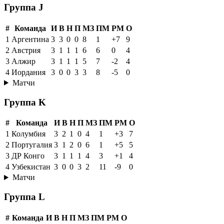
Группа J
#
Команда
И
В
Н
П
МЗ
ПМ
РМ
О
1
Аргентина
3
3
0
0
8
1
+7
9
2
Австрия
3
1
1
1
6
6
0
4
3
Алжир
3
1
1
1
5
7
-2
4
4
Иордания
3
0
0
3
3
8
-5
0
Матчи
Группа K
#
Команда
И
В
Н
П
МЗ
ПМ
РМ
О
1
Колумбия
3
2
1
0
4
1
+3
7
2
Португалия
3
1
2
0
6
1
+5
5
3
ДР Конго
3
1
1
1
4
3
+1
4
4
Узбекистан
3
0
0
3
2
11
-9
0
Матчи
Группа L
#
Команда
И
В
Н
П
МЗ
ПМ
РМ
О