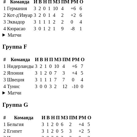
#
Команда
И
В
Н
П
МЗ
ПМ
РМ
О
1
Германия
3
2
0
1
10
4
+6
6
2
Кот-д'Ивуар
3
2
0
1
4
2
+2
6
3
Эквадор
3
1
1
1
2
2
0
4
4
Кюрасао
3
0
1
2
1
9
-8
1
Матчи
Группа F
#
Команда
И
В
Н
П
МЗ
ПМ
РМ
О
1
Нидерланды
3
2
1
0
10
4
+6
7
2
Япония
3
1
2
0
7
3
+4
5
3
Швеция
3
1
1
1
7
7
0
4
4
Тунис
3
0
0
3
2
12
-10
0
Матчи
Группа G
#
Команда
И
В
Н
П
МЗ
ПМ
РМ
О
1
Бельгия
3
1
2
0
6
2
+4
5
2
Египет
3
1
2
0
5
3
+2
5