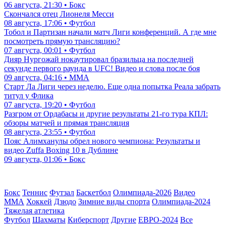
06 августа, 21:30 • Бокс
Скончался отец Лионеля Месси
08 августа, 17:06 • Футбол
Тобол и Партизан начали матч Лиги конференций. А где мне
посмотреть прямую трансляцию?
07 августа, 00:01 • Футбол
Дияр Нургожай нокаутировал бразильца на последней
секунде первого раунда в UFC! Видео и слова после боя
09 августа, 04:16 • ММА
Старт Ла Лиги через неделю. Еще одна попытка Реала забрать
титул у Флика
07 августа, 19:20 • Футбол
Разгром от Ордабасы и другие результаты 21-го тура КПЛ:
обзоры матчей и прямая трансляция
08 августа, 23:55 • Футбол
Пояс Алимханулы обрел нового чемпиона: Результаты и
видео Zuffa Boxing 10 в Дублине
09 августа, 01:06 • Бокс
Бокс
Теннис
Футзал
Баскетбол
Олимпиада-2026
Видео
ММА
Хоккей
Дзюдо
Зимние виды спорта
Олимпиада-2024
Тяжелая атлетика
Футбол
Шахматы
Киберспорт
Другие
ЕВРО-2024
Все