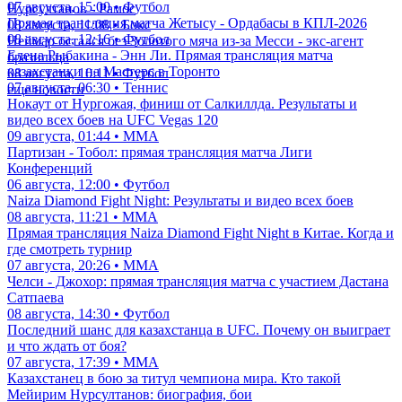
07 августа, 15:00 • Футбол
Нурсултанов - Рамос
Прямая трансляция матча Жетысу - Ордабасы в КПЛ-2026
08 августа, 11:08 • Бокс
08 августа, 12:16 • Футбол
Неймар остался без Золотого мяча из-за Месси - экс-агент
Елена Рыбакина - Энн Ли. Прямая трансляция матча
бразильца
казахстанки на Мастерс в Торонто
08 августа, 10:11 • Футбол
07 августа, 06:30 • Теннис
еще новости
Нокаут от Нургожая, финиш от Салкиллда. Результаты и
видео всех боев на UFC Vegas 120
09 августа, 01:44 • ММА
Партизан - Тобол: прямая трансляция матча Лиги
Конференций
06 августа, 12:00 • Футбол
Naiza Diamond Fight Night: Результаты и видео всех боев
08 августа, 11:21 • ММА
Прямая трансляция Naiza Diamond Fight Night в Китае. Когда и
где смотреть турнир
07 августа, 20:26 • ММА
Челси - Джохор: прямая трансляция матча с участием Дастана
Сатпаева
08 августа, 14:30 • Футбол
Последний шанс для казахстанца в UFC. Почему он выиграет
и что ждать от боя?
07 августа, 17:39 • ММА
Казахстанец в бою за титул чемпиона мира. Кто такой
Мейирим Нурсултанов: биография, бои