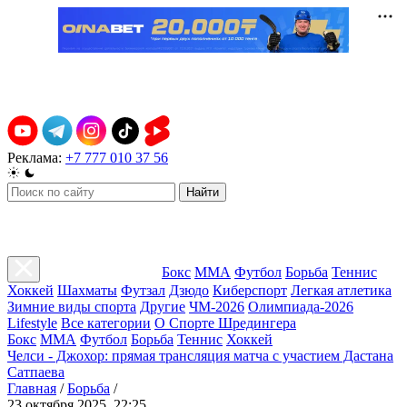
Реклама:
+7 777 010 37 56
Найти
Бокс
ММА
Футбол
Борьба
Теннис
Хоккей
Шахматы
Футзал
Дзюдо
Киберспорт
Легкая атлетика
Зимние виды спорта
Другие
ЧМ-2026
Олимпиада-2026
Lifestyle
Все категории
О Спорте Шредингера
Бокс
ММА
Футбол
Борьба
Теннис
Хоккей
Челси - Джохор: прямая трансляция матча с участием Дастана
Сатпаева
Главная
/
Борьба
/
23 октября 2025, 22:25