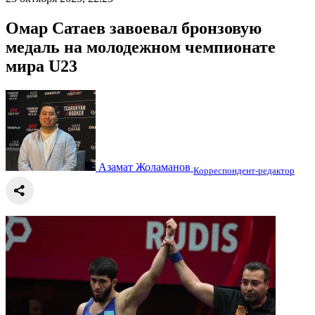
Омар Сатаев завоевал бронзовую
медаль на молодежном чемпионате
мира U23
Азамат Жоламанов
Корреспондент-редактор