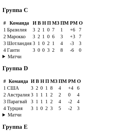
Группа C
#
Команда
И
В
Н
П
МЗ
ПМ
РМ
О
1
Бразилия
3
2
1
0
7
1
+6
7
2
Марокко
3
2
1
0
6
3
+3
7
3
Шотландия
3
1
0
2
1
4
-3
3
4
Гаити
3
0
0
3
2
8
-6
0
Матчи
Группа D
#
Команда
И
В
Н
П
МЗ
ПМ
РМ
О
1
США
3
2
0
1
8
4
+4
6
2
Австралия
3
1
1
1
2
2
0
4
3
Парагвай
3
1
1
1
2
4
-2
4
4
Турция
3
1
0
2
3
5
-2
3
Матчи
Группа E