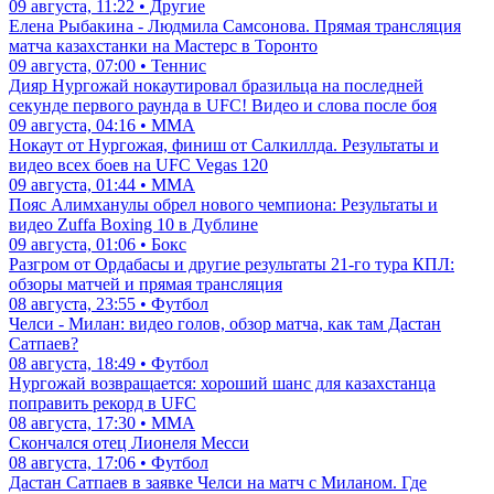
09 августа, 11:22 • Другие
Елена Рыбакина - Людмила Самсонова. Прямая трансляция
матча казахстанки на Мастерс в Торонто
09 августа, 07:00 • Теннис
Дияр Нургожай нокаутировал бразильца на последней
секунде первого раунда в UFC! Видео и слова после боя
09 августа, 04:16 • ММА
Нокаут от Нургожая, финиш от Салкиллда. Результаты и
видео всех боев на UFC Vegas 120
09 августа, 01:44 • ММА
Пояс Алимханулы обрел нового чемпиона: Результаты и
видео Zuffa Boxing 10 в Дублине
09 августа, 01:06 • Бокс
Разгром от Ордабасы и другие результаты 21-го тура КПЛ:
обзоры матчей и прямая трансляция
08 августа, 23:55 • Футбол
Челси - Милан: видео голов, обзор матча, как там Дастан
Сатпаев?
08 августа, 18:49 • Футбол
Нургожай возвращается: хороший шанс для казахстанца
поправить рекорд в UFC
08 августа, 17:30 • ММА
Скончался отец Лионеля Месси
08 августа, 17:06 • Футбол
Дастан Сатпаев в заявке Челси на матч с Миланом. Где