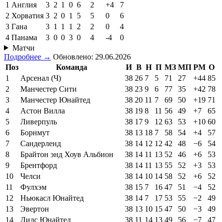
1
Англия
3
2
1
0
6
2
+4
7
2
Хорватия
3
2
0
1
5
5
0
6
3
Гана
3
1
1
1
2
2
0
4
4
Панама
3
0
0
3
0
4
-4
0
Матчи
Подробнее →
Обновлено: 29.06.2026
Поз
Команда
И
В
Н
П
МЗ
МП
РМ
О
1
Арсенал (Ч)
38
26
7
5
71
27
+44
85
2
Манчестер Сити
38
23
9
6
77
35
+42
78
3
Манчестер Юнайтед
38
20
11
7
69
50
+19
71
4
Астон Вилла
38
19
8
11
56
49
+7
65
5
Ливерпуль
38
17
9
12
63
53
+10
60
6
Борнмут
38
13
18
7
58
54
+4
57
7
Сандерленд
38
14
12
12
42
48
−6
54
8
Брайтон энд Хоув Альбион
38
14
11
13
52
46
+6
53
9
Брентфорд
38
14
11
13
55
52
+3
53
10
Челси
38
14
10
14
58
52
+6
52
11
Фулхэм
38
15
7
16
47
51
−4
52
12
Ньюкасл Юнайтед
38
14
7
17
53
55
−2
49
13
Эвертон
38
13
10
15
47
50
−3
49
14
Лидс Юнайтед
38
11
14
13
49
56
−7
47