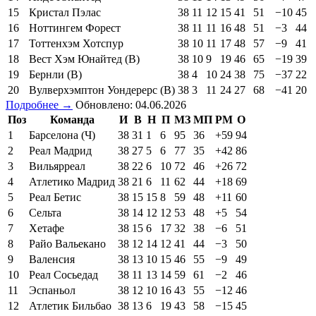
15
Кристал Пэлас
38
11
12
15
41
51
−10
45
16
Ноттингем Форест
38
11
11
16
48
51
−3
44
17
Тоттенхэм Хотспур
38
10
11
17
48
57
−9
41
18
Вест Хэм Юнайтед (В)
38
10
9
19
46
65
−19
39
19
Бернли (В)
38
4
10
24
38
75
−37
22
20
Вулверхэмптон Уондерерс (В)
38
3
11
24
27
68
−41
20
Подробнее →
Обновлено: 04.06.2026
Поз
Команда
И
В
Н
П
МЗ
МП
РМ
О
1
Барселона (Ч)
38
31
1
6
95
36
+59
94
2
Реал Мадрид
38
27
5
6
77
35
+42
86
3
Вильярреал
38
22
6
10
72
46
+26
72
4
Атлетико Мадрид
38
21
6
11
62
44
+18
69
5
Реал Бетис
38
15
15
8
59
48
+11
60
6
Сельта
38
14
12
12
53
48
+5
54
7
Хетафе
38
15
6
17
32
38
−6
51
8
Райо Вальекано
38
12
14
12
41
44
−3
50
9
Валенсия
38
13
10
15
46
55
−9
49
10
Реал Сосьедад
38
11
13
14
59
61
−2
46
11
Эспаньол
38
12
10
16
43
55
−12
46
12
Атлетик Бильбао
38
13
6
19
43
58
−15
45