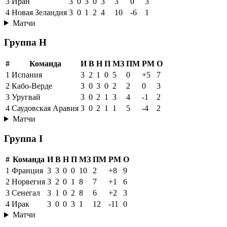
3
Иран
3
0
3
0
3
3
0
3
4
Новая Зеландия
3
0
1
2
4
10
-6
1
Матчи
Группа H
#
Команда
И
В
Н
П
МЗ
ПМ
РМ
О
1
Испания
3
2
1
0
5
0
+5
7
2
Кабо-Верде
3
0
3
0
2
2
0
3
3
Уругвай
3
0
2
1
3
4
-1
2
4
Саудовская Аравия
3
0
2
1
1
5
-4
2
Матчи
Группа I
#
Команда
И
В
Н
П
МЗ
ПМ
РМ
О
1
Франция
3
3
0
0
10
2
+8
9
2
Норвегия
3
2
0
1
8
7
+1
6
3
Сенегал
3
1
0
2
8
6
+2
3
4
Ирак
3
0
0
3
1
12
-11
0
Матчи