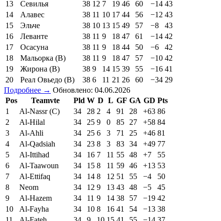
13
Севилья
38
12
7
19
46
60
−14
43
14
Алавес
38
11
10
17
44
56
−12
43
15
Эльче
38
10
13
15
49
57
−8
43
16
Леванте
38
11
9
18
47
61
−14
42
17
Осасуна
38
11
9
18
44
50
−6
42
18
Мальорка (В)
38
11
9
18
47
57
−10
42
19
Жирона (В)
38
9
14
15
39
55
−16
41
20
Реал Овьедо (В)
38
6
11
21
26
60
−34
29
Подробнее →
Обновлено: 04.06.2026
Pos
Teamvte
Pld
W
D
L
GF
GA
GD
Pts
1
Al-Nassr (C)
34
28
2
4
91
28
+63
86
2
Al-Hilal
34
25
9
0
85
27
+58
84
3
Al-Ahli
34
25
6
3
71
25
+46
81
4
Al-Qadsiah
34
23
8
3
83
34
+49
77
5
Al-Ittihad
34
16
7
11
55
48
+7
55
6
Al-Taawoun
34
15
8
11
59
46
+13
53
7
Al-Ettifaq
34
14
8
12
51
55
−4
50
8
Neom
34
12
9
13
43
48
−5
45
9
Al-Hazem
34
11
9
14
38
57
−19
42
10
Al-Fayha
34
10
8
16
41
54
−13
38
11
Al-Fateh
34
9
10
15
41
55
−14
37