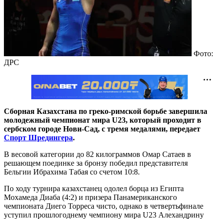
Фото:
ДРС
Сборная Казахстана по греко-римской борьбе завершила
молодежный чемпионат мира U23, который проходит в
сербском городе Нови-Сад, с тремя медалями, передает
Спорт Шредингера
.
В весовой категории до 82 килограммов Омар Сатаев в
решающем поединке за бронзу победил представителя
Бельгии Ибрахима Табая со счетом 10:8.
По ходу турнира казахстанец одолел борца из Египта
Мохамеда Диаба (4:2) и призера Панамериканского
чемпионата Диего Торреса чисто, однако в четвертьфинале
уступил прошлогоднему чемпиону мира U23 Алехандрину