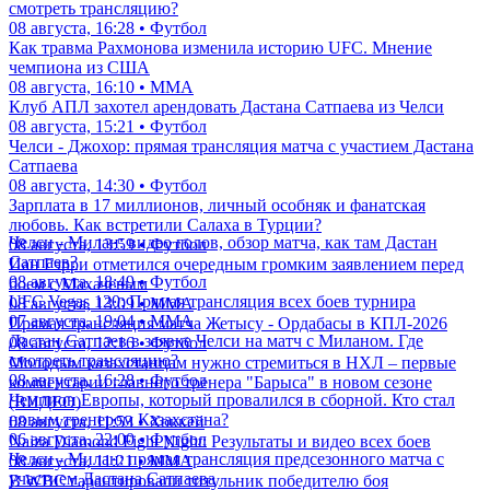
смотреть трансляцию?
08 августа, 16:28 • Футбол
Как травма Рахмонова изменила историю UFC. Мнение
чемпиона из США
08 августа, 16:10 • ММА
Клуб АПЛ захотел арендовать Дастана Сатпаева из Челси
08 августа, 15:21 • Футбол
Челси - Джохор: прямая трансляция матча с участием Дастана
Сатпаева
08 августа, 14:30 • Футбол
Зарплата в 17 миллионов, личный особняк и фанатская
любовь. Как встретили Салаха в Турции?
Челси - Милан: видео голов, обзор матча, как там Дастан
08 августа, 13:59 • Футбол
Сатпаев?
Иан Гэрри отметился очередным громким заявлением перед
08 августа, 18:49 • Футбол
боем с Махачевым
UFC Vegas 120: Прямая трансляция всех боев турнира
08 августа, 13:09 • ММА
07 августа, 19:04 • ММА
Прямая трансляция матча Жетысу - Ордабасы в КПЛ-2026
Дастан Сатпаев в заявке Челси на матч с Миланом. Где
08 августа, 12:16 • Футбол
смотреть трансляцию?
Молодым казахстанцам нужно стремиться в НХЛ – первые
08 августа, 16:28 • Футбол
комментарии главного тренера "Барыса" в новом сезоне
Чемпион Европы, который провалился в сборной. Кто стал
(ВИДЕО)
новым тренером Казахстана?
08 августа, 11:53 • Хоккей
06 августа, 22:00 • Футбол
Naiza Diamond Fight Night: Результаты и видео всех боев
Челси - Милан: прямая трансляция предсезонного матча с
08 августа, 11:21 • ММА
участием Дастана Сатпаева
В WBC гарантировали титульник победителю боя