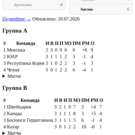
Аргентина
0
Англия
6
Подробнее →
Обновлено: 20.07.2026
Группа A
#
Команда
И
В
Н
П
МЗ
ПМ
РМ
О
1
Мексика
3
3
0
0
6
0
+6
9
2
ЮАР
3
1
1
1
2
3
-1
4
3
Республика Корея
3
1
0
2
2
3
-1
3
4
Чехия
3
0
1
2
2
6
-4
1
Матчи
Группа B
#
Команда
И
В
Н
П
МЗ
ПМ
РМ
О
1
Швейцария
3
2
1
0
7
3
+4
7
2
Канада
3
1
1
1
8
3
+5
4
3
Босния и Герцеговина
3
1
1
1
5
6
-1
4
4
Катар
3
0
1
2
2
10
-8
1
Матчи