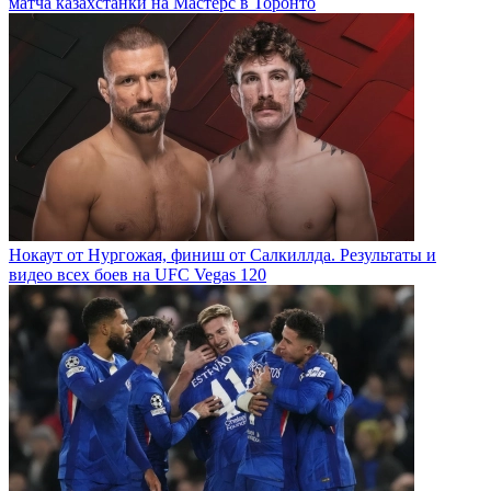
матча казахстанки на Мастерс в Торонто
Нокаут от Нургожая, финиш от Салкиллда. Результаты и
видео всех боев на UFC Vegas 120