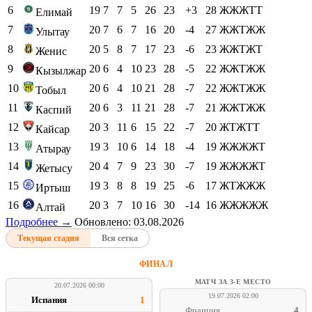
6
19
7
7
5
26
23
+3
28
ЖЖЖТТ
Елимай
7
20
7
6
7
16
20
-4
27
ЖЖТЖЖ
Улытау
8
20
5
8
7
17
23
-6
23
ЖЖТЖТ
Женис
9
20
6
4
10
23
28
-5
22
ЖЖТЖЖ
Кызылжар
10
20
6
4
10
21
28
-7
22
ЖЖТЖЖ
Тобыл
11
20
6
3
11
21
28
-7
21
ЖЖТЖЖ
Каспий
12
20
3
11
6
15
22
-7
20
ЖТЖТТ
Кайсар
13
19
3
10
6
14
18
-4
19
ЖЖЖЖТ
Атырау
14
20
4
7
9
23
30
-7
19
ЖЖЖЖТ
Жетысу
15
19
3
8
8
19
25
-6
17
ЖТЖЖЖ
Иртыш
16
20
3
7
10
16
30
-14
16
ЖЖЖЖЖ
Алтай
Подробнее →
Обновлено: 03.08.2026
Текущая стадия
Вся сетка
ФИНАЛ
МАТЧ ЗА 3-Е МЕСТО
20.07.2026 00:00
19.07.2026 02:00
Испания
1
Франция
4