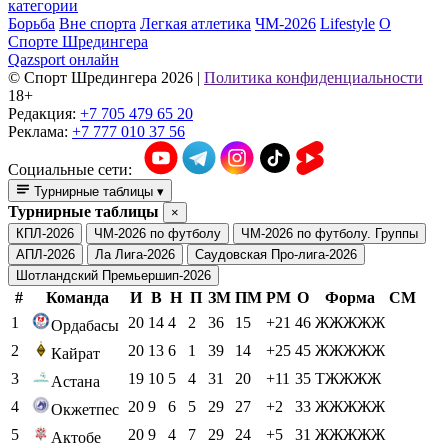
категории
Борьба
Вне спорта
Легкая атлетика
ЧМ-2026
Lifestyle
О
Спорте Шредингера
Qazsport онлайн
© Cпорт Шредингера 2026
|
Политика конфиденциальности
18+
Редакция:
+7 705 479 65 20
Реклама:
+7 777 010 37 56
Социальные сети:
Турнирные таблицы
▾
Турнирные таблицы
×
КПЛ-2026
ЧМ-2026 по футболу
ЧМ-2026 по футболу. Группы
АПЛ-2026
Ла Лига-2026
Саудовская Про-лига-2026
Шотландский Премьершип-2026
#
Команда
И
В
Н
П
ЗМ
ПМ
РМ
О
Форма
СМ
1
20
14
4
2
36
15
+21
46
ЖЖЖЖЖ
Ордабасы
2
20
13
6
1
39
14
+25
45
ЖЖЖЖЖ
Кайрат
3
19
10
5
4
31
20
+11
35
ТЖЖЖЖ
Астана
4
20
9
6
5
29
27
+2
33
ЖЖЖЖЖ
Окжетпес
5
20
9
4
7
29
24
+5
31
ЖЖЖЖЖ
Актобе