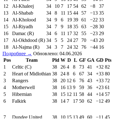
12
Al-Khaleej
34
10
7
17
54
62
−8
37
13
Al-Shabab
34
8
11
15
44
57
−13
35
14
Al-Kholood
34
9
6
19
39
61
−22
33
15
Al-Riyadh
34
7
9
18
35
63
−28
30
16
Damac (R)
34
6
11
17
32
55
−23
29
17
Al-Okhdood (R)
34
5
5
24
27
70
−43
20
18
Al-Najma (R)
34
3
7
24
32
76
−44
16
Подробнее →
Обновлено: 04.06.2026
Pos
Team
Pld
W
D
L
GF
GA
GD
Pts
1
Celtic (C)
38
26
4
8
73
41
+32
82
2
Heart of Midlothian
38
24
8
6
67
34
+33
80
3
Rangers
38
20
12
6
76
43
+33
72
4
Motherwell
38
16
13
9
59
36
+23
61
5
Hibernian
38
15
12
11
58
44
+14
57
6
Falkirk
38
14
7
17
50
62
−12
49
7
Dundee United
38
10
15
13
49
60
−11
45
8
Dundee
38
11
9
18
42
61
−19
42
9
Aberdeen
38
11
7
20
40
55
−15
40
10
Kilmarnock
38
10
10
18
50
68
−18
40