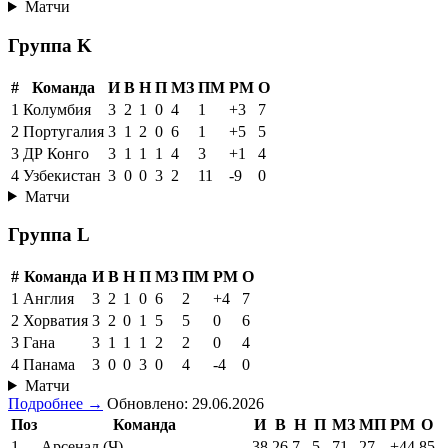
Матчи
Группа K
#
Команда
И
В
Н
П
МЗ
ПМ
РМ
О
1
Колумбия
3
2
1
0
4
1
+3
7
2
Португалия
3
1
2
0
6
1
+5
5
3
ДР Конго
3
1
1
1
4
3
+1
4
4
Узбекистан
3
0
0
3
2
11
-9
0
Матчи
Группа L
#
Команда
И
В
Н
П
МЗ
ПМ
РМ
О
1
Англия
3
2
1
0
6
2
+4
7
2
Хорватия
3
2
0
1
5
5
0
6
3
Гана
3
1
1
1
2
2
0
4
4
Панама
3
0
0
3
0
4
-4
0
Матчи
Подробнее →
Обновлено: 29.06.2026
Поз
Команда
И
В
Н
П
МЗ
МП
РМ
О
1
Арсенал (Ч)
38
26
7
5
71
27
+44
85