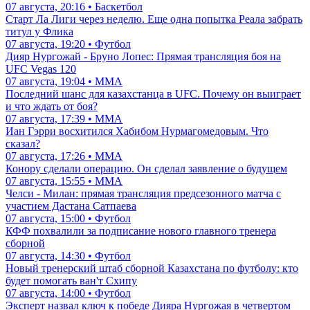
07 августа, 20:16 • Баскетбол
Старт Ла Лиги через неделю. Еще одна попытка Реала забрать
титул у Флика
07 августа, 19:20 • Футбол
Дияр Нургожай - Бруно Лопес: Прямая трансляция боя на
UFC Vegas 120
07 августа, 19:04 • ММА
Последний шанс для казахстанца в UFC. Почему он выиграет
и что ждать от боя?
07 августа, 17:39 • ММА
Иан Гэрри восхитился Хабибом Нурмагомедовым. Что
сказал?
07 августа, 17:26 • ММА
Конору сделали операцию. Он сделал заявление о будущем
07 августа, 15:55 • ММА
Челси - Милан: прямая трансляция предсезонного матча с
участием Дастана Сатпаева
07 августа, 15:00 • Футбол
КФФ похвалили за подписание нового главного тренера
сборной
07 августа, 14:30 • Футбол
Новый тренерский штаб сборной Казахстана по футболу: кто
будет помогать ван'т Схипу
07 августа, 14:00 • Футбол
Эксперт назвал ключ к победе Дияра Нургожая в четвертом