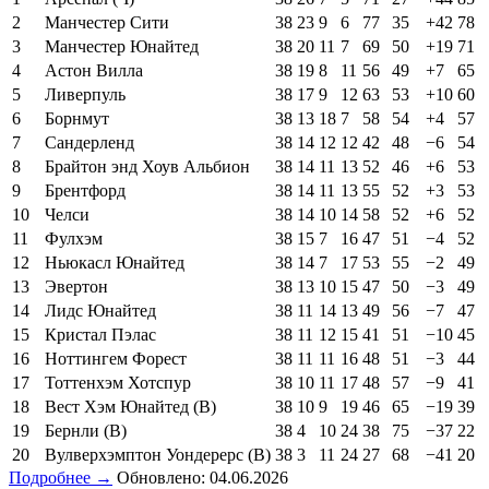
2
Манчестер Сити
38
23
9
6
77
35
+42
78
3
Манчестер Юнайтед
38
20
11
7
69
50
+19
71
4
Астон Вилла
38
19
8
11
56
49
+7
65
5
Ливерпуль
38
17
9
12
63
53
+10
60
6
Борнмут
38
13
18
7
58
54
+4
57
7
Сандерленд
38
14
12
12
42
48
−6
54
8
Брайтон энд Хоув Альбион
38
14
11
13
52
46
+6
53
9
Брентфорд
38
14
11
13
55
52
+3
53
10
Челси
38
14
10
14
58
52
+6
52
11
Фулхэм
38
15
7
16
47
51
−4
52
12
Ньюкасл Юнайтед
38
14
7
17
53
55
−2
49
13
Эвертон
38
13
10
15
47
50
−3
49
14
Лидс Юнайтед
38
11
14
13
49
56
−7
47
15
Кристал Пэлас
38
11
12
15
41
51
−10
45
16
Ноттингем Форест
38
11
11
16
48
51
−3
44
17
Тоттенхэм Хотспур
38
10
11
17
48
57
−9
41
18
Вест Хэм Юнайтед (В)
38
10
9
19
46
65
−19
39
19
Бернли (В)
38
4
10
24
38
75
−37
22
20
Вулверхэмптон Уондерерс (В)
38
3
11
24
27
68
−41
20
Подробнее →
Обновлено: 04.06.2026