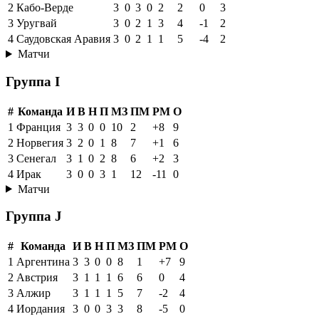
2
Кабо-Верде
3
0
3
0
2
2
0
3
3
Уругвай
3
0
2
1
3
4
-1
2
4
Саудовская Аравия
3
0
2
1
1
5
-4
2
Матчи
Группа I
#
Команда
И
В
Н
П
МЗ
ПМ
РМ
О
1
Франция
3
3
0
0
10
2
+8
9
2
Норвегия
3
2
0
1
8
7
+1
6
3
Сенегал
3
1
0
2
8
6
+2
3
4
Ирак
3
0
0
3
1
12
-11
0
Матчи
Группа J
#
Команда
И
В
Н
П
МЗ
ПМ
РМ
О
1
Аргентина
3
3
0
0
8
1
+7
9
2
Австрия
3
1
1
1
6
6
0
4
3
Алжир
3
1
1
1
5
7
-2
4
4
Иордания
3
0
0
3
3
8
-5
0