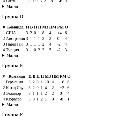
4
Гаити
3
0
0
3
2
8
-6
0
Матчи
Группа D
#
Команда
И
В
Н
П
МЗ
ПМ
РМ
О
1
США
3
2
0
1
8
4
+4
6
2
Австралия
3
1
1
1
2
2
0
4
3
Парагвай
3
1
1
1
2
4
-2
4
4
Турция
3
1
0
2
3
5
-2
3
Матчи
Группа E
#
Команда
И
В
Н
П
МЗ
ПМ
РМ
О
1
Германия
3
2
0
1
10
4
+6
6
2
Кот-д'Ивуар
3
2
0
1
4
2
+2
6
3
Эквадор
3
1
1
1
2
2
0
4
4
Кюрасао
3
0
1
2
1
9
-8
1
Матчи
Группа F