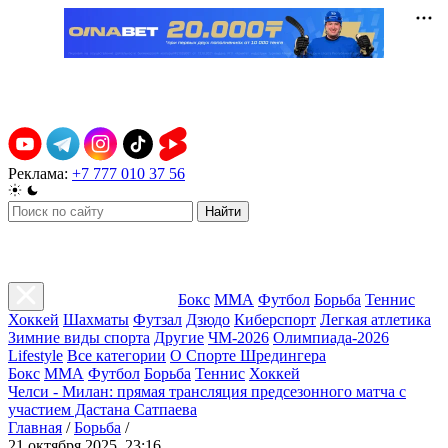
Реклама:
+7 777 010 37 56
Найти
Бокс
ММА
Футбол
Борьба
Теннис
Хоккей
Шахматы
Футзал
Дзюдо
Киберспорт
Легкая атлетика
Зимние виды спорта
Другие
ЧМ-2026
Олимпиада-2026
Lifestyle
Все категории
О Спорте Шредингера
Бокс
ММА
Футбол
Борьба
Теннис
Хоккей
Челси - Милан: прямая трансляция предсезонного матча с
участием Дастана Сатпаева
Главная
/
Борьба
/
21 октября 2025, 23:16