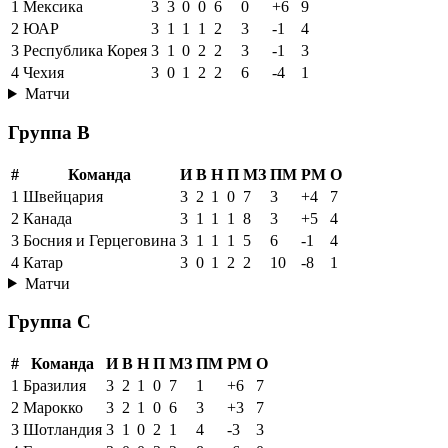
1
Мексика
3
3
0
0
6
0
+6
9
2
ЮАР
3
1
1
1
2
3
-1
4
3
Республика Корея
3
1
0
2
2
3
-1
3
4
Чехия
3
0
1
2
2
6
-4
1
Матчи
Группа B
#
Команда
И
В
Н
П
МЗ
ПМ
РМ
О
1
Швейцария
3
2
1
0
7
3
+4
7
2
Канада
3
1
1
1
8
3
+5
4
3
Босния и Герцеговина
3
1
1
1
5
6
-1
4
4
Катар
3
0
1
2
2
10
-8
1
Матчи
Группа C
#
Команда
И
В
Н
П
МЗ
ПМ
РМ
О
1
Бразилия
3
2
1
0
7
1
+6
7
2
Марокко
3
2
1
0
6
3
+3
7
3
Шотландия
3
1
0
2
1
4
-3
3