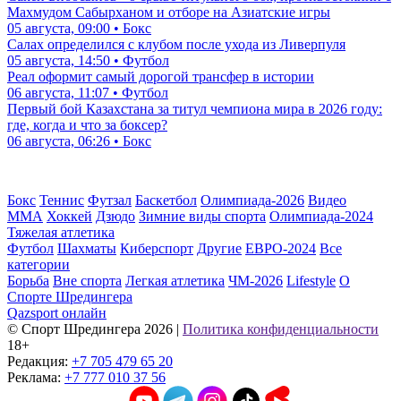
Махмудом Сабырханом и отборе на Азиатские игры
05 августа, 09:00 • Бокс
Салах определился с клубом после ухода из Ливерпуля
05 августа, 14:50 • Футбол
Реал оформит самый дорогой трансфер в истории
06 августа, 11:07 • Футбол
Первый бой Казахстана за титул чемпиона мира в 2026 году:
где, когда и что за боксер?
06 августа, 06:26 • Бокс
Бокс
Теннис
Футзал
Баскетбол
Олимпиада-2026
Видео
ММА
Хоккей
Дзюдо
Зимние виды спорта
Олимпиада-2024
Тяжелая атлетика
Футбол
Шахматы
Киберспорт
Другие
ЕВРО-2024
Все
категории
Борьба
Вне спорта
Легкая атлетика
ЧМ-2026
Lifestyle
О
Спорте Шредингера
Qazsport онлайн
© Cпорт Шредингера 2026
|
Политика конфиденциальности
18+
Редакция:
+7 705 479 65 20
Реклама:
+7 777 010 37 56