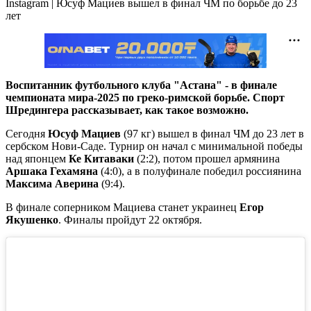
Instagram | Юсуф Мациев вышел в финал ЧМ по борьбе до 23
лет
Воспитанник футбольного клуба "Астана" - в финале
чемпионата мира-2025 по греко-римской борьбе. Спорт
Шредингера рассказывает, как такое возможно.
Сегодня
Юсуф Мациев
(97 кг) вышел в финал ЧМ до 23 лет в
сербском Нови-Саде. Турнир он начал с минимальной победы
над японцем
Ке Китаваки
(2:2), потом прошел армянина
Аршака Гехамяна
(4:0), а в полуфинале победил россиянина
Максима Аверина
(9:4).
В финале соперником Мациева станет украинец
Егор
Якушенко
. Финалы пройдут 22 октября.