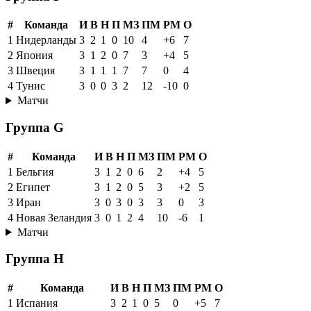
#
Команда
И
В
Н
П
МЗ
ПМ
РМ
О
1
Нидерланды
3
2
1
0
10
4
+6
7
2
Япония
3
1
2
0
7
3
+4
5
3
Швеция
3
1
1
1
7
7
0
4
4
Тунис
3
0
0
3
2
12
-10
0
Матчи
Группа G
#
Команда
И
В
Н
П
МЗ
ПМ
РМ
О
1
Бельгия
3
1
2
0
6
2
+4
5
2
Египет
3
1
2
0
5
3
+2
5
3
Иран
3
0
3
0
3
3
0
3
4
Новая Зеландия
3
0
1
2
4
10
-6
1
Матчи
Группа H
#
Команда
И
В
Н
П
МЗ
ПМ
РМ
О
1
Испания
3
2
1
0
5
0
+5
7