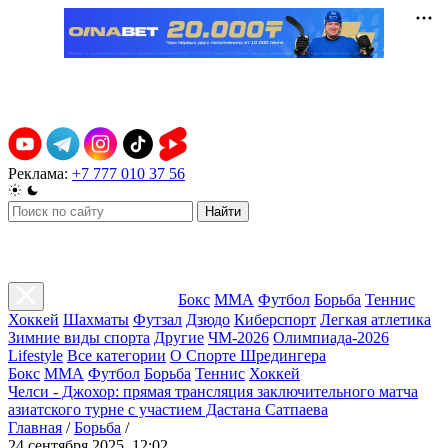
Реклама:
+7 777 010 37 56
Найти
Бокс
ММА
Футбол
Борьба
Теннис
Хоккей
Шахматы
Футзал
Дзюдо
Киберспорт
Легкая атлетика
Зимние виды спорта
Другие
ЧМ-2026
Олимпиада-2026
Lifestyle
Все категории
О Спорте Шредингера
Бокс
ММА
Футбол
Борьба
Теннис
Хоккей
Челси - Джохор: прямая трансляция заключительного матча
азиатского турне с участием Дастана Сатпаева
Главная
/
Борьба
/
24 сентября 2025, 12:02