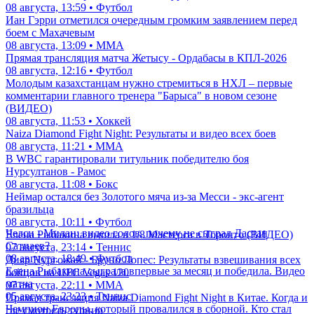
08 августа, 13:59 • Футбол
Иан Гэрри отметился очередным громким заявлением перед
боем с Махачевым
08 августа, 13:09 • ММА
Прямая трансляция матча Жетысу - Ордабасы в КПЛ-2026
08 августа, 12:16 • Футбол
Молодым казахстанцам нужно стремиться в НХЛ – первые
комментарии главного тренера "Барыса" в новом сезоне
(ВИДЕО)
08 августа, 11:53 • Хоккей
Naiza Diamond Fight Night: Результаты и видео всех боев
08 августа, 11:21 • ММА
В WBC гарантировали титульник победителю боя
Нурсултанов - Рамос
08 августа, 11:08 • Бокс
Неймар остался без Золотого мяча из-за Месси - экс-агент
бразильца
08 августа, 10:11 • Футбол
Челси - Милан: видео голов, почему не сыграл Дастан
Елена Рыбакина вышла в 1/8 Мастерса в Торонто (ВИДЕО)
Сатпаев?
07 августа, 23:14 • Теннис
08 августа, 18:49 • Футбол
Дияр Нургожай - Бруно Лопес: Результаты взвешивания всех
Елена Рыбакина сыграла впервые за месяц и победила. Видео
бойцов на UFC Vegas 120
матча
07 августа, 22:11 • ММА
05 августа, 23:23 • Теннис
Прямая трансляция Naiza Diamond Fight Night в Китае. Когда и
Чемпион Европы, который провалился в сборной. Кто стал
где смотреть турнир