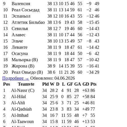
9
Валенсия
38
13
10
15
46
55
−9
49
10
Реал Сосьедад
38
11
13
14
59
61
−2
46
11
Эспаньол
38
12
10
16
43
55
−12
46
12
Атлетик Бильбао
38
13
6
19
43
58
−15
45
13
Севилья
38
12
7
19
46
60
−14
43
14
Алавес
38
11
10
17
44
56
−12
43
15
Эльче
38
10
13
15
49
57
−8
43
16
Леванте
38
11
9
18
47
61
−14
42
17
Осасуна
38
11
9
18
44
50
−6
42
18
Мальорка (В)
38
11
9
18
47
57
−10
42
19
Жирона (В)
38
9
14
15
39
55
−16
41
20
Реал Овьедо (В)
38
6
11
21
26
60
−34
29
Подробнее →
Обновлено: 04.06.2026
Pos
Teamvte
Pld
W
D
L
GF
GA
GD
Pts
1
Al-Nassr (C)
34
28
2
4
91
28
+63
86
2
Al-Hilal
34
25
9
0
85
27
+58
84
3
Al-Ahli
34
25
6
3
71
25
+46
81
4
Al-Qadsiah
34
23
8
3
83
34
+49
77
5
Al-Ittihad
34
16
7
11
55
48
+7
55
6
Al-Taawoun
34
15
8
11
59
46
+13
53