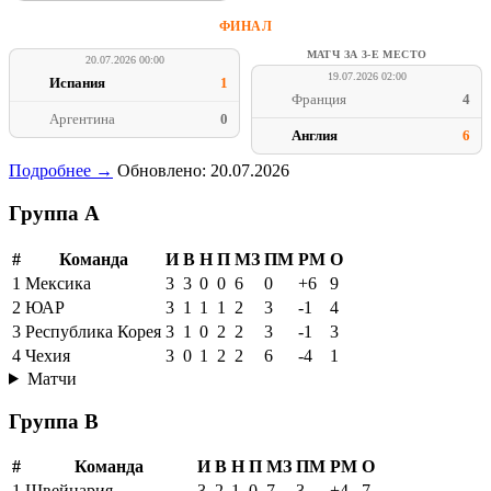
ФИНАЛ
МАТЧ ЗА 3-Е МЕСТО
20.07.2026 00:00
19.07.2026 02:00
Испания
1
Франция
4
Аргентина
0
Англия
6
Подробнее →
Обновлено: 20.07.2026
Группа A
#
Команда
И
В
Н
П
МЗ
ПМ
РМ
О
1
Мексика
3
3
0
0
6
0
+6
9
2
ЮАР
3
1
1
1
2
3
-1
4
3
Республика Корея
3
1
0
2
2
3
-1
3
4
Чехия
3
0
1
2
2
6
-4
1
Матчи
Группа B
#
Команда
И
В
Н
П
МЗ
ПМ
РМ
О
1
Швейцария
3
2
1
0
7
3
+4
7