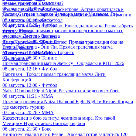
новым тренером Казахстана?
07 августа, 20:26 • ММА
06 августа, 22:00 • Футбол
Коллапс в казахстанском баскетболе: Астана обратилась к
Дастан Сатпаев в заявке Челси на матч с Миланом. Где
Токаеву на фоне закрытия, Атырау проведет сезон в Армении
смотреть трансляцию?
07 августа, 20:16 • Баскетбол
08 августа, 16:28 • Футбол
Старт Ла Лиги через неделю. Еще одна попытка Реала забрать
Челси - Милан: прямая трансляция предсезонного матча с
титул у Флика
участием Дастана Сатпаева
07 августа, 19:20 • Футбол
07 августа, 15:00 • Футбол
Дияр Нургожай - Бруно Лопес: Прямая трансляция боя на
Елена Рыбакина - Энн Ли. Прямая трансляция матча
UFC Vegas 120
казахстанки на Мастерс в Торонто
07 августа, 19:04 • ММА
07 августа, 06:30 • Теннис
еще новости
Прямая трансляция матча Жетысу - Ордабасы в КПЛ-2026
08 августа, 12:16 • Футбол
Партизан - Тобол: прямая трансляция матча Лиги
Конференций
06 августа, 12:00 • Футбол
Naiza Diamond Fight Night: Результаты и видео всех боев
08 августа, 11:21 • ММА
Прямая трансляция Naiza Diamond Fight Night в Китае. Когда и
где смотреть турнир
07 августа, 20:26 • ММА
Казахстанец в бою за титул чемпиона мира. Кто такой
Мейирим Нурсултанов: биография, бои
06 августа, 21:30 • Бокс
Винисиус удалил все о Реале - Арсенал готов заплатить 120