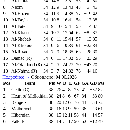
7
Al-Ettifaq
34
14
8
12
51
55
−4
50
8
Neom
34
12
9
13
43
48
−5
45
9
Al-Hazem
34
11
9
14
38
57
−19
42
10
Al-Fayha
34
10
8
16
41
54
−13
38
11
Al-Fateh
34
9
10
15
41
55
−14
37
12
Al-Khaleej
34
10
7
17
54
62
−8
37
13
Al-Shabab
34
8
11
15
44
57
−13
35
14
Al-Kholood
34
9
6
19
39
61
−22
33
15
Al-Riyadh
34
7
9
18
35
63
−28
30
16
Damac (R)
34
6
11
17
32
55
−23
29
17
Al-Okhdood (R)
34
5
5
24
27
70
−43
20
18
Al-Najma (R)
34
3
7
24
32
76
−44
16
Подробнее →
Обновлено: 04.06.2026
Pos
Team
Pld
W
D
L
GF
GA
GD
Pts
1
Celtic (C)
38
26
4
8
73
41
+32
82
2
Heart of Midlothian
38
24
8
6
67
34
+33
80
3
Rangers
38
20
12
6
76
43
+33
72
4
Motherwell
38
16
13
9
59
36
+23
61
5
Hibernian
38
15
12
11
58
44
+14
57
6
Falkirk
38
14
7
17
50
62
−12
49