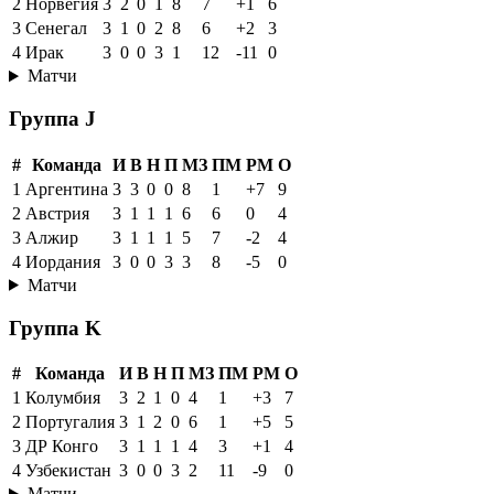
2
Норвегия
3
2
0
1
8
7
+1
6
3
Сенегал
3
1
0
2
8
6
+2
3
4
Ирак
3
0
0
3
1
12
-11
0
Матчи
Группа J
#
Команда
И
В
Н
П
МЗ
ПМ
РМ
О
1
Аргентина
3
3
0
0
8
1
+7
9
2
Австрия
3
1
1
1
6
6
0
4
3
Алжир
3
1
1
1
5
7
-2
4
4
Иордания
3
0
0
3
3
8
-5
0
Матчи
Группа K
#
Команда
И
В
Н
П
МЗ
ПМ
РМ
О
1
Колумбия
3
2
1
0
4
1
+3
7
2
Португалия
3
1
2
0
6
1
+5
5
3
ДР Конго
3
1
1
1
4
3
+1
4
4
Узбекистан
3
0
0
3
2
11
-9
0
Матчи