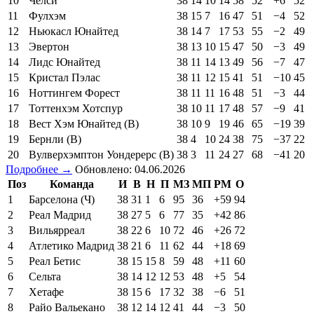
10
Челси
38
14
10
14
58
52
+6
52
11
Фулхэм
38
15
7
16
47
51
−4
52
12
Ньюкасл Юнайтед
38
14
7
17
53
55
−2
49
13
Эвертон
38
13
10
15
47
50
−3
49
14
Лидс Юнайтед
38
11
14
13
49
56
−7
47
15
Кристал Пэлас
38
11
12
15
41
51
−10
45
16
Ноттингем Форест
38
11
11
16
48
51
−3
44
17
Тоттенхэм Хотспур
38
10
11
17
48
57
−9
41
18
Вест Хэм Юнайтед (В)
38
10
9
19
46
65
−19
39
19
Бернли (В)
38
4
10
24
38
75
−37
22
20
Вулверхэмптон Уондерерс (В)
38
3
11
24
27
68
−41
20
Подробнее →
Обновлено: 04.06.2026
Поз
Команда
И
В
Н
П
МЗ
МП
РМ
О
1
Барселона (Ч)
38
31
1
6
95
36
+59
94
2
Реал Мадрид
38
27
5
6
77
35
+42
86
3
Вильярреал
38
22
6
10
72
46
+26
72
4
Атлетико Мадрид
38
21
6
11
62
44
+18
69
5
Реал Бетис
38
15
15
8
59
48
+11
60
6
Сельта
38
14
12
12
53
48
+5
54
7
Хетафе
38
15
6
17
32
38
−6
51
8
Райо Вальекано
38
12
14
12
41
44
−3
50