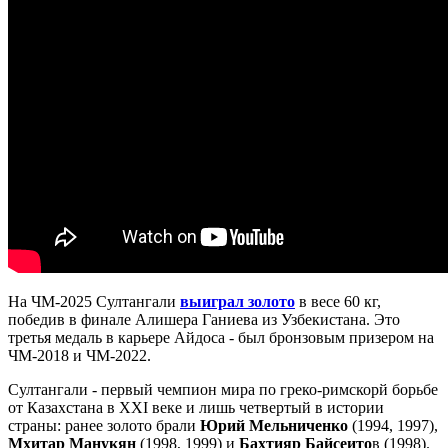
На ЧМ-2025 Султангали
выиграл золото
в весе 60 кг,
победив в финале Алишера Ганиева из Узбекистана. Это
третья медаль в карьере Айдоса - был бронзовым призером на
ЧМ-2018 и ЧМ-2022.
Султангали - первый чемпион мира по греко-римскорй борьбе
от Казахстана в XXI веке и лишь четвертый в истории
страны: ранее золото брали
Юрий Мельниченко
(1994, 1997),
Мхитар Манукян
(1998, 1999) и
Бахтияр Байсеито
в (1998).