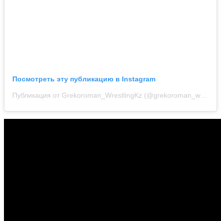
Посмотреть эту публикацию в Instagram
Публикация от Grekoroman_WrestlingKz (@grekoroman_wrestlingkz)