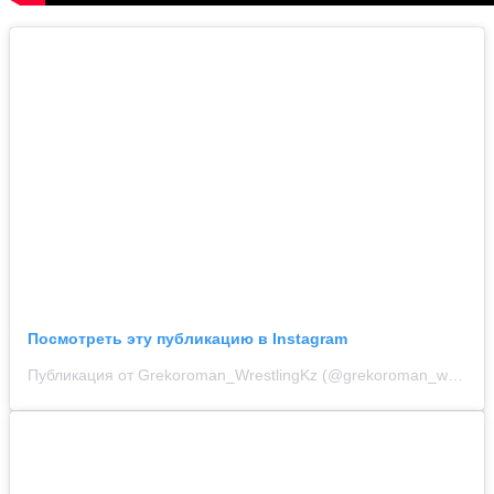
Посмотреть эту публикацию в Instagram
Публикация от Grekoroman_WrestlingKz (@grekoroman_wrestlingkz)