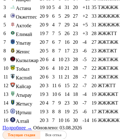
3
19
10
5
4
31
20
+11
35
ТЖЖЖЖ
Астана
4
20
9
6
5
29
27
+2
33
ЖЖЖЖЖ
Окжетпес
5
20
9
4
7
29
24
+5
31
ЖЖЖЖЖ
Актобе
6
19
7
7
5
26
23
+3
28
ЖЖЖТТ
Елимай
7
20
7
6
7
16
20
-4
27
ЖЖТЖЖ
Улытау
8
20
5
8
7
17
23
-6
23
ЖЖТЖТ
Женис
9
20
6
4
10
23
28
-5
22
ЖЖТЖЖ
Кызылжар
10
20
6
4
10
21
28
-7
22
ЖЖТЖЖ
Тобыл
11
20
6
3
11
21
28
-7
21
ЖЖТЖЖ
Каспий
12
20
3
11
6
15
22
-7
20
ЖТЖТТ
Кайсар
13
19
3
10
6
14
18
-4
19
ЖЖЖЖТ
Атырау
14
20
4
7
9
23
30
-7
19
ЖЖЖЖТ
Жетысу
15
19
3
8
8
19
25
-6
17
ЖТЖЖЖ
Иртыш
16
20
3
7
10
16
30
-14
16
ЖЖЖЖЖ
Алтай
Подробнее →
Обновлено: 03.08.2026
Текущая стадия
Вся сетка