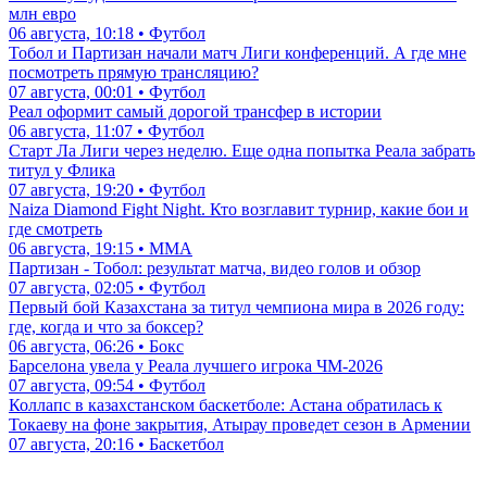
млн евро
06 августа, 10:18 • Футбол
Тобол и Партизан начали матч Лиги конференций. А где мне
посмотреть прямую трансляцию?
07 августа, 00:01 • Футбол
Реал оформит самый дорогой трансфер в истории
06 августа, 11:07 • Футбол
Старт Ла Лиги через неделю. Еще одна попытка Реала забрать
титул у Флика
07 августа, 19:20 • Футбол
Naiza Diamond Fight Night. Кто возглавит турнир, какие бои и
где смотреть
06 августа, 19:15 • ММА
Партизан - Тобол: результат матча, видео голов и обзор
07 августа, 02:05 • Футбол
Первый бой Казахстана за титул чемпиона мира в 2026 году:
где, когда и что за боксер?
06 августа, 06:26 • Бокс
Барселона увела у Реала лучшего игрока ЧМ-2026
07 августа, 09:54 • Футбол
Коллапс в казахстанском баскетболе: Астана обратилась к
Токаеву на фоне закрытия, Атырау проведет сезон в Армении
07 августа, 20:16 • Баскетбол