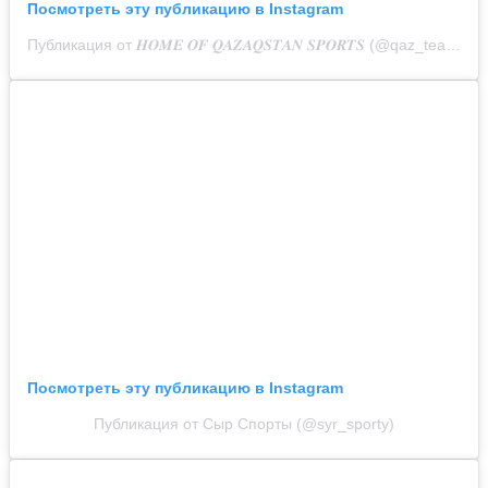
Посмотреть эту публикацию в Instagram
Публикация от 𝑯𝑶𝑴𝑬 𝑶𝑭 𝑸𝑨𝒁𝑨𝑸𝑺𝑻𝑨𝑵 𝑺𝑷𝑶𝑹𝑻𝑺 (@qaz_team_official)
Посмотреть эту публикацию в Instagram
Публикация от Сыр Спорты (@syr_sporty)