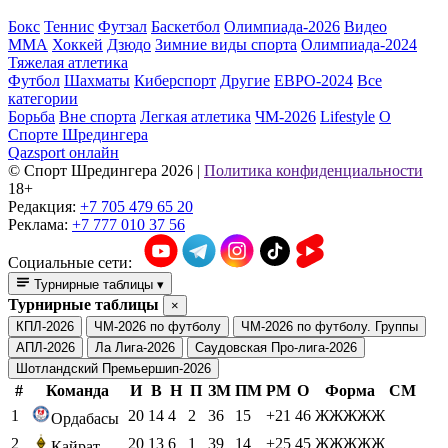
Бокс
Теннис
Футзал
Баскетбол
Олимпиада-2026
Видео
ММА
Хоккей
Дзюдо
Зимние виды спорта
Олимпиада-2024
Тяжелая атлетика
Футбол
Шахматы
Киберспорт
Другие
ЕВРО-2024
Все
категории
Борьба
Вне спорта
Легкая атлетика
ЧМ-2026
Lifestyle
О
Спорте Шредингера
Qazsport онлайн
© Cпорт Шредингера 2026
|
Политика конфиденциальности
18+
Редакция:
+7 705 479 65 20
Реклама:
+7 777 010 37 56
Социальные сети:
Турнирные таблицы
▾
Турнирные таблицы
×
КПЛ-2026
ЧМ-2026 по футболу
ЧМ-2026 по футболу. Группы
АПЛ-2026
Ла Лига-2026
Саудовская Про-лига-2026
Шотландский Премьершип-2026
#
Команда
И
В
Н
П
ЗМ
ПМ
РМ
О
Форма
СМ
1
20
14
4
2
36
15
+21
46
ЖЖЖЖЖ
Ордабасы
2
20
13
6
1
39
14
+25
45
ЖЖЖЖЖ
Кайрат