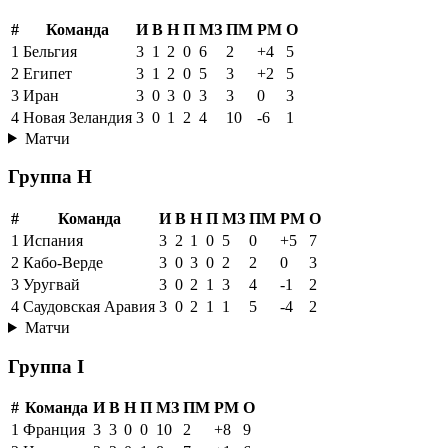
#
Команда
И
В
Н
П
МЗ
ПМ
РМ
О
1
Бельгия
3
1
2
0
6
2
+4
5
2
Египет
3
1
2
0
5
3
+2
5
3
Иран
3
0
3
0
3
3
0
3
4
Новая Зеландия
3
0
1
2
4
10
-6
1
Матчи
Группа H
#
Команда
И
В
Н
П
МЗ
ПМ
РМ
О
1
Испания
3
2
1
0
5
0
+5
7
2
Кабо-Верде
3
0
3
0
2
2
0
3
3
Уругвай
3
0
2
1
3
4
-1
2
4
Саудовская Аравия
3
0
2
1
1
5
-4
2
Матчи
Группа I
#
Команда
И
В
Н
П
МЗ
ПМ
РМ
О
1
Франция
3
3
0
0
10
2
+8
9