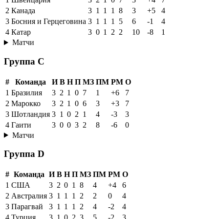
2
Канада
3
1
1
1
8
3
+5
4
3
Босния и Герцеговина
3
1
1
1
5
6
-1
4
4
Катар
3
0
1
2
2
10
-8
1
Матчи
Группа C
#
Команда
И
В
Н
П
МЗ
ПМ
РМ
О
1
Бразилия
3
2
1
0
7
1
+6
7
2
Марокко
3
2
1
0
6
3
+3
7
3
Шотландия
3
1
0
2
1
4
-3
3
4
Гаити
3
0
0
3
2
8
-6
0
Матчи
Группа D
#
Команда
И
В
Н
П
МЗ
ПМ
РМ
О
1
США
3
2
0
1
8
4
+4
6
2
Австралия
3
1
1
1
2
2
0
4
3
Парагвай
3
1
1
1
2
4
-2
4
4
Турция
3
1
0
2
3
5
-2
3