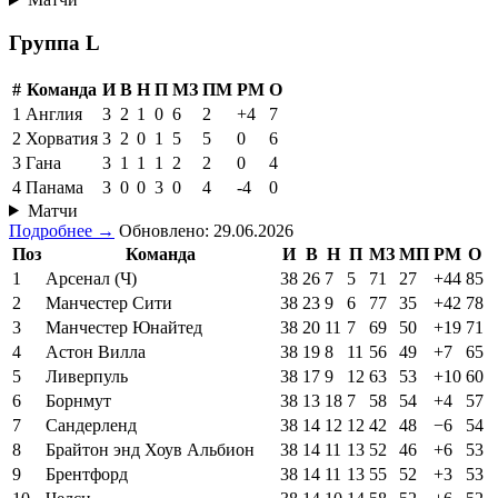
Группа L
#
Команда
И
В
Н
П
МЗ
ПМ
РМ
О
1
Англия
3
2
1
0
6
2
+4
7
2
Хорватия
3
2
0
1
5
5
0
6
3
Гана
3
1
1
1
2
2
0
4
4
Панама
3
0
0
3
0
4
-4
0
Матчи
Подробнее →
Обновлено: 29.06.2026
Поз
Команда
И
В
Н
П
МЗ
МП
РМ
О
1
Арсенал (Ч)
38
26
7
5
71
27
+44
85
2
Манчестер Сити
38
23
9
6
77
35
+42
78
3
Манчестер Юнайтед
38
20
11
7
69
50
+19
71
4
Астон Вилла
38
19
8
11
56
49
+7
65
5
Ливерпуль
38
17
9
12
63
53
+10
60
6
Борнмут
38
13
18
7
58
54
+4
57
7
Сандерленд
38
14
12
12
42
48
−6
54
8
Брайтон энд Хоув Альбион
38
14
11
13
52
46
+6
53
9
Брентфорд
38
14
11
13
55
52
+3
53