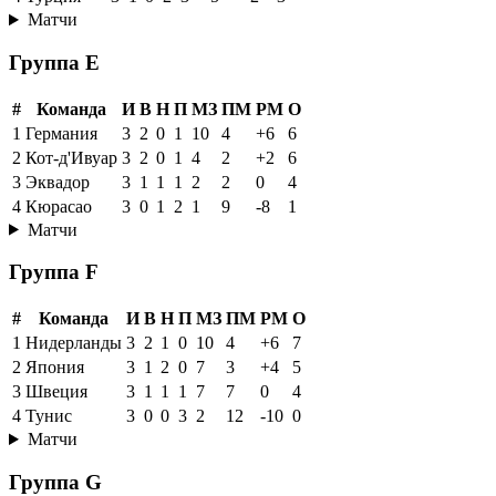
Матчи
Группа E
#
Команда
И
В
Н
П
МЗ
ПМ
РМ
О
1
Германия
3
2
0
1
10
4
+6
6
2
Кот-д'Ивуар
3
2
0
1
4
2
+2
6
3
Эквадор
3
1
1
1
2
2
0
4
4
Кюрасао
3
0
1
2
1
9
-8
1
Матчи
Группа F
#
Команда
И
В
Н
П
МЗ
ПМ
РМ
О
1
Нидерланды
3
2
1
0
10
4
+6
7
2
Япония
3
1
2
0
7
3
+4
5
3
Швеция
3
1
1
1
7
7
0
4
4
Тунис
3
0
0
3
2
12
-10
0
Матчи
Группа G