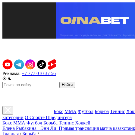
Реклама:
+7 777 010 37 56
Найти
Бокс
ММА
Футбол
Борьба
Теннис
Хок
категории
О Спорте Шредингера
Бокс
ММА
Футбол
Борьба
Теннис
Хоккей
Елена Рыбакина - Энн Ли. Прямая трансляция матча казахстанк
Главная
/
Борьба
/