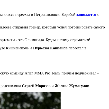
м классе переехал в Петропавловск. Борьбой
занимается
с
Евлоева отправил тренер, который успел потренировать самого
ортсмена - это Олимпиада. Будем к этому стремиться!
ауле Кишкенеколь, а
Нуркожа Кайпанов
переехал в
анскую команду Arlan MMA Pro Team, причем подчеркивал -
 представляли
Сергей Морозов
и
Жалгас Жумагулов
.