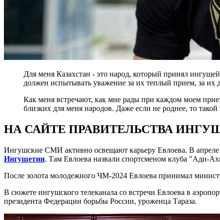
Для меня Казахстан - это народ, который принял ингушей 
должен испытывать уважение за их теплый прием, за их д
Как меня встречают, как мне рады при каждом моем приезд
близких для меня народов. Даже если не роднее, то такой
НА САЙТЕ ПРАВИТЕЛЬСТВА ИНГУ
Ингушские СМИ активно освещают карьеру Евлоева. В апреле 2
Ингушетии
. Там Евлоева назвали спортсменом клуба "Ади-А
После золота молодежного ЧМ-2024 Евлоева принимал минис
В сюжете ингушского телеканала со встречи Евлоева в аэропо
президента Федерации борьбы России, уроженца Тараза.