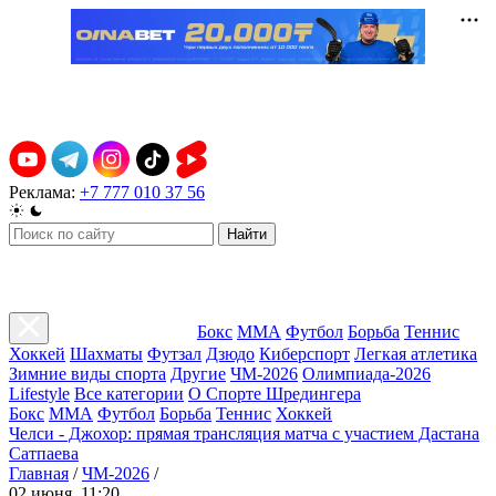
Реклама:
+7 777 010 37 56
Найти
Бокс
ММА
Футбол
Борьба
Теннис
Хоккей
Шахматы
Футзал
Дзюдо
Киберспорт
Легкая атлетика
Зимние виды спорта
Другие
ЧМ-2026
Олимпиада-2026
Lifestyle
Все категории
О Спорте Шредингера
Бокс
ММА
Футбол
Борьба
Теннис
Хоккей
Челси - Джохор: прямая трансляция матча с участием Дастана
Сатпаева
Главная
/
ЧМ-2026
/
02 июня, 11:20