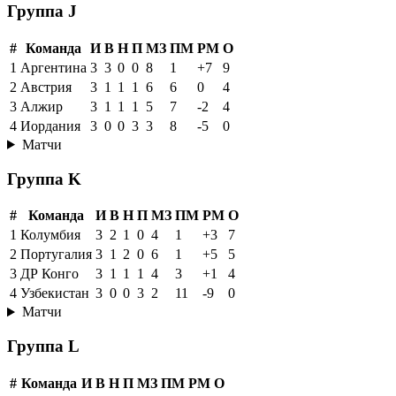
Группа J
#
Команда
И
В
Н
П
МЗ
ПМ
РМ
О
1
Аргентина
3
3
0
0
8
1
+7
9
2
Австрия
3
1
1
1
6
6
0
4
3
Алжир
3
1
1
1
5
7
-2
4
4
Иордания
3
0
0
3
3
8
-5
0
Матчи
Группа K
#
Команда
И
В
Н
П
МЗ
ПМ
РМ
О
1
Колумбия
3
2
1
0
4
1
+3
7
2
Португалия
3
1
2
0
6
1
+5
5
3
ДР Конго
3
1
1
1
4
3
+1
4
4
Узбекистан
3
0
0
3
2
11
-9
0
Матчи
Группа L
#
Команда
И
В
Н
П
МЗ
ПМ
РМ
О