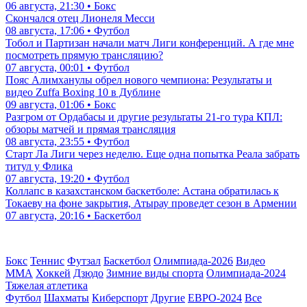
06 августа, 21:30 • Бокс
Скончался отец Лионеля Месси
08 августа, 17:06 • Футбол
Тобол и Партизан начали матч Лиги конференций. А где мне
посмотреть прямую трансляцию?
07 августа, 00:01 • Футбол
Пояс Алимханулы обрел нового чемпиона: Результаты и
видео Zuffa Boxing 10 в Дублине
09 августа, 01:06 • Бокс
Разгром от Ордабасы и другие результаты 21-го тура КПЛ:
обзоры матчей и прямая трансляция
08 августа, 23:55 • Футбол
Старт Ла Лиги через неделю. Еще одна попытка Реала забрать
титул у Флика
07 августа, 19:20 • Футбол
Коллапс в казахстанском баскетболе: Астана обратилась к
Токаеву на фоне закрытия, Атырау проведет сезон в Армении
07 августа, 20:16 • Баскетбол
Бокс
Теннис
Футзал
Баскетбол
Олимпиада-2026
Видео
ММА
Хоккей
Дзюдо
Зимние виды спорта
Олимпиада-2024
Тяжелая атлетика
Футбол
Шахматы
Киберспорт
Другие
ЕВРО-2024
Все