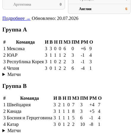
Аргентина
0
Англия
6
Подробнее →
Обновлено: 20.07.2026
Группа A
#
Команда
И
В
Н
П
МЗ
ПМ
РМ
О
1
Мексика
3
3
0
0
6
0
+6
9
2
ЮАР
3
1
1
1
2
3
-1
4
3
Республика Корея
3
1
0
2
2
3
-1
3
4
Чехия
3
0
1
2
2
6
-4
1
Матчи
Группа B
#
Команда
И
В
Н
П
МЗ
ПМ
РМ
О
1
Швейцария
3
2
1
0
7
3
+4
7
2
Канада
3
1
1
1
8
3
+5
4
3
Босния и Герцеговина
3
1
1
1
5
6
-1
4
4
Катар
3
0
1
2
2
10
-8
1
Матчи