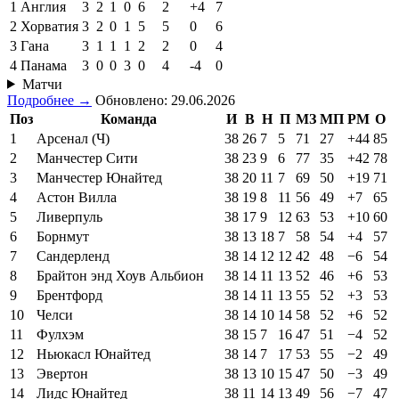
1
Англия
3
2
1
0
6
2
+4
7
2
Хорватия
3
2
0
1
5
5
0
6
3
Гана
3
1
1
1
2
2
0
4
4
Панама
3
0
0
3
0
4
-4
0
Матчи
Подробнее →
Обновлено: 29.06.2026
Поз
Команда
И
В
Н
П
МЗ
МП
РМ
О
1
Арсенал (Ч)
38
26
7
5
71
27
+44
85
2
Манчестер Сити
38
23
9
6
77
35
+42
78
3
Манчестер Юнайтед
38
20
11
7
69
50
+19
71
4
Астон Вилла
38
19
8
11
56
49
+7
65
5
Ливерпуль
38
17
9
12
63
53
+10
60
6
Борнмут
38
13
18
7
58
54
+4
57
7
Сандерленд
38
14
12
12
42
48
−6
54
8
Брайтон энд Хоув Альбион
38
14
11
13
52
46
+6
53
9
Брентфорд
38
14
11
13
55
52
+3
53
10
Челси
38
14
10
14
58
52
+6
52
11
Фулхэм
38
15
7
16
47
51
−4
52
12
Ньюкасл Юнайтед
38
14
7
17
53
55
−2
49
13
Эвертон
38
13
10
15
47
50
−3
49
14
Лидс Юнайтед
38
11
14
13
49
56
−7
47