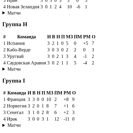
3
Иран
3
0
3
0
3
3
0
3
4
Новая Зеландия
3
0
1
2
4
10
-6
1
Матчи
Группа H
#
Команда
И
В
Н
П
МЗ
ПМ
РМ
О
1
Испания
3
2
1
0
5
0
+5
7
2
Кабо-Верде
3
0
3
0
2
2
0
3
3
Уругвай
3
0
2
1
3
4
-1
2
4
Саудовская Аравия
3
0
2
1
1
5
-4
2
Матчи
Группа I
#
Команда
И
В
Н
П
МЗ
ПМ
РМ
О
1
Франция
3
3
0
0
10
2
+8
9
2
Норвегия
3
2
0
1
8
7
+1
6
3
Сенегал
3
1
0
2
8
6
+2
3
4
Ирак
3
0
0
3
1
12
-11
0
Матчи