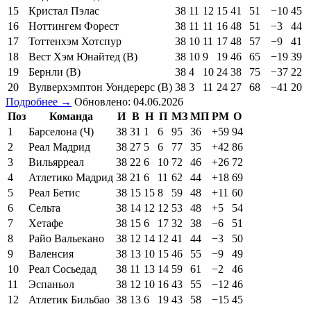
15
Кристал Пэлас
38
11
12
15
41
51
−10
45
16
Ноттингем Форест
38
11
11
16
48
51
−3
44
17
Тоттенхэм Хотспур
38
10
11
17
48
57
−9
41
18
Вест Хэм Юнайтед (В)
38
10
9
19
46
65
−19
39
19
Бернли (В)
38
4
10
24
38
75
−37
22
20
Вулверхэмптон Уондерерс (В)
38
3
11
24
27
68
−41
20
Подробнее →
Обновлено: 04.06.2026
Поз
Команда
И
В
Н
П
МЗ
МП
РМ
О
1
Барселона (Ч)
38
31
1
6
95
36
+59
94
2
Реал Мадрид
38
27
5
6
77
35
+42
86
3
Вильярреал
38
22
6
10
72
46
+26
72
4
Атлетико Мадрид
38
21
6
11
62
44
+18
69
5
Реал Бетис
38
15
15
8
59
48
+11
60
6
Сельта
38
14
12
12
53
48
+5
54
7
Хетафе
38
15
6
17
32
38
−6
51
8
Райо Вальекано
38
12
14
12
41
44
−3
50
9
Валенсия
38
13
10
15
46
55
−9
49
10
Реал Сосьедад
38
11
13
14
59
61
−2
46
11
Эспаньол
38
12
10
16
43
55
−12
46
12
Атлетик Бильбао
38
13
6
19
43
58
−15
45