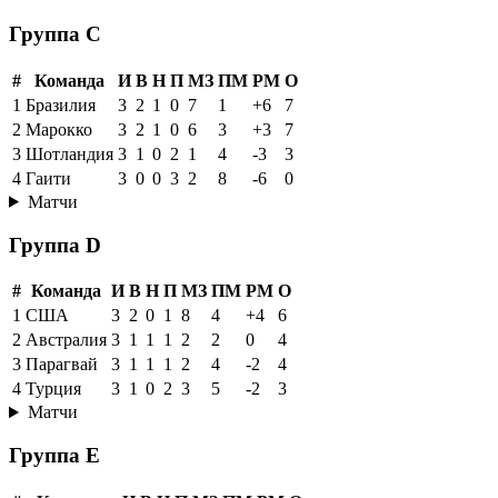
Группа C
#
Команда
И
В
Н
П
МЗ
ПМ
РМ
О
1
Бразилия
3
2
1
0
7
1
+6
7
2
Марокко
3
2
1
0
6
3
+3
7
3
Шотландия
3
1
0
2
1
4
-3
3
4
Гаити
3
0
0
3
2
8
-6
0
Матчи
Группа D
#
Команда
И
В
Н
П
МЗ
ПМ
РМ
О
1
США
3
2
0
1
8
4
+4
6
2
Австралия
3
1
1
1
2
2
0
4
3
Парагвай
3
1
1
1
2
4
-2
4
4
Турция
3
1
0
2
3
5
-2
3
Матчи
Группа E