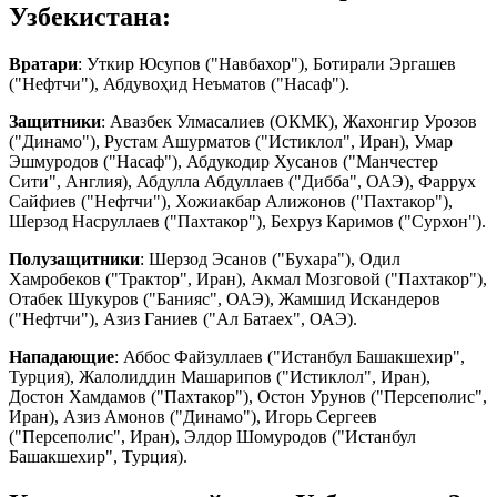
Узбекистана:
Вратари
: Уткир Юсупов ("Навбахор"), Ботирали Эргашев
("Нефтчи"), Абдувоҳид Неъматов ("Насаф").
Защитники
: Авазбек Улмасалиев (ОКМК), Жахонгир Урозов
("Динамо"), Рустам Ашурматов ("Истиклол", Иран), Умар
Эшмуродов ("Насаф"), Абдукодир Хусанов ("Манчестер
Сити", Англия), Абдулла Абдуллаев ("Дибба", ОАЭ), Фаррух
Сайфиев ("Нефтчи"), Хожиакбар Алижонов ("Пахтакор"),
Шерзод Насруллаев ("Пахтакор"), Бехруз Каримов ("Сурхон").
Полузащитники
: Шерзод Эсанов ("Бухара"), Одил
Хамробеков ("Трактор", Иран), Акмал Мозговой ("Пахтакор"),
Отабек Шукуров ("Банияс", ОАЭ), Жамшид Искандеров
("Нефтчи"), Азиз Ганиев ("Ал Батаех", ОАЭ).
Нападающие
: Аббос Файзуллаев ("Истанбул Башакшехир",
Турция), Жалолиддин Машарипов ("Истиклол", Иран),
Достон Хамдамов ("Пахтакор"), Остон Урунов ("Персеполис",
Иран), Азиз Амонов ("Динамо"), Игорь Сергеев
("Персеполис", Иран), Элдор Шомуродов ("Истанбул
Башакшехир", Турция).