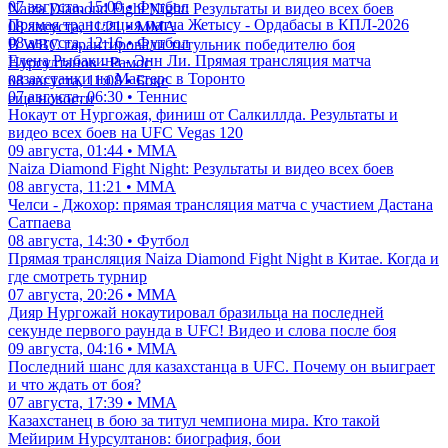
07 августа, 15:00 • Футбол
Naiza Diamond Fight Night: Результаты и видео всех боев
Прямая трансляция матча Жетысу - Ордабасы в КПЛ-2026
08 августа, 11:21 • ММА
08 августа, 12:16 • Футбол
В WBC гарантировали титульник победителю боя
Елена Рыбакина - Энн Ли. Прямая трансляция матча
Нурсултанов - Рамос
казахстанки на Мастерс в Торонто
08 августа, 11:08 • Бокс
07 августа, 06:30 • Теннис
еще новости
Нокаут от Нургожая, финиш от Салкиллда. Результаты и
видео всех боев на UFC Vegas 120
09 августа, 01:44 • ММА
Naiza Diamond Fight Night: Результаты и видео всех боев
08 августа, 11:21 • ММА
Челси - Джохор: прямая трансляция матча с участием Дастана
Сатпаева
08 августа, 14:30 • Футбол
Прямая трансляция Naiza Diamond Fight Night в Китае. Когда и
где смотреть турнир
07 августа, 20:26 • ММА
Дияр Нургожай нокаутировал бразильца на последней
секунде первого раунда в UFC! Видео и слова после боя
09 августа, 04:16 • ММА
Последний шанс для казахстанца в UFC. Почему он выиграет
и что ждать от боя?
07 августа, 17:39 • ММА
Казахстанец в бою за титул чемпиона мира. Кто такой
Мейирим Нурсултанов: биография, бои