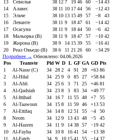
13
Севилья
38
12
7
19
46
60
−14
43
14
Алавес
38
11
10
17
44
56
−12
43
15
Эльче
38
10
13
15
49
57
−8
43
16
Леванте
38
11
9
18
47
61
−14
42
17
Осасуна
38
11
9
18
44
50
−6
42
18
Мальорка (В)
38
11
9
18
47
57
−10
42
19
Жирона (В)
38
9
14
15
39
55
−16
41
20
Реал Овьедо (В)
38
6
11
21
26
60
−34
29
Подробнее →
Обновлено: 04.06.2026
Pos
Teamvte
Pld
W
D
L
GF
GA
GD
Pts
1
Al-Nassr (C)
34
28
2
4
91
28
+63
86
2
Al-Hilal
34
25
9
0
85
27
+58
84
3
Al-Ahli
34
25
6
3
71
25
+46
81
4
Al-Qadsiah
34
23
8
3
83
34
+49
77
5
Al-Ittihad
34
16
7
11
55
48
+7
55
6
Al-Taawoun
34
15
8
11
59
46
+13
53
7
Al-Ettifaq
34
14
8
12
51
55
−4
50
8
Neom
34
12
9
13
43
48
−5
45
9
Al-Hazem
34
11
9
14
38
57
−19
42
10
Al-Fayha
34
10
8
16
41
54
−13
38
11
Al-Fateh
34
9
10
15
41
55
−14
37