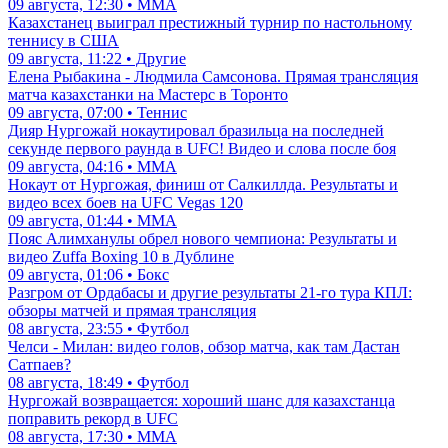
09 августа, 12:30 • ММА
Казахстанец выиграл престижный турнир по настольному
теннису в США
09 августа, 11:22 • Другие
Елена Рыбакина - Людмила Самсонова. Прямая трансляция
матча казахстанки на Мастерс в Торонто
09 августа, 07:00 • Теннис
Дияр Нургожай нокаутировал бразильца на последней
секунде первого раунда в UFC! Видео и слова после боя
09 августа, 04:16 • ММА
Нокаут от Нургожая, финиш от Салкиллда. Результаты и
видео всех боев на UFC Vegas 120
09 августа, 01:44 • ММА
Пояс Алимханулы обрел нового чемпиона: Результаты и
видео Zuffa Boxing 10 в Дублине
09 августа, 01:06 • Бокс
Разгром от Ордабасы и другие результаты 21-го тура КПЛ:
обзоры матчей и прямая трансляция
08 августа, 23:55 • Футбол
Челси - Милан: видео голов, обзор матча, как там Дастан
Сатпаев?
08 августа, 18:49 • Футбол
Нургожай возвращается: хороший шанс для казахстанца
поправить рекорд в UFC
08 августа, 17:30 • ММА