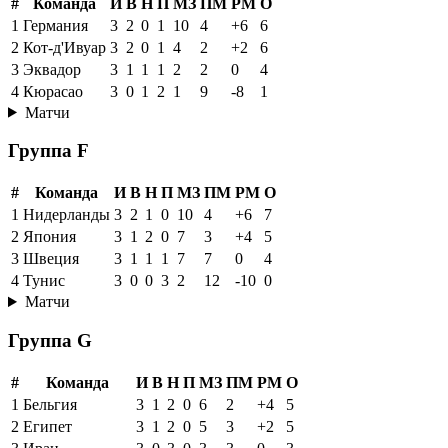
#
Команда
И
В
Н
П
МЗ
ПМ
РМ
О
1
Германия
3
2
0
1
10
4
+6
6
2
Кот-д'Ивуар
3
2
0
1
4
2
+2
6
3
Эквадор
3
1
1
1
2
2
0
4
4
Кюрасао
3
0
1
2
1
9
-8
1
Матчи
Группа F
#
Команда
И
В
Н
П
МЗ
ПМ
РМ
О
1
Нидерланды
3
2
1
0
10
4
+6
7
2
Япония
3
1
2
0
7
3
+4
5
3
Швеция
3
1
1
1
7
7
0
4
4
Тунис
3
0
0
3
2
12
-10
0
Матчи
Группа G
#
Команда
И
В
Н
П
МЗ
ПМ
РМ
О
1
Бельгия
3
1
2
0
6
2
+4
5
2
Египет
3
1
2
0
5
3
+2
5