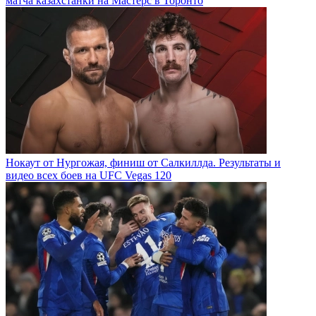
матча казахстанки на Мастерс в Торонто
Нокаут от Нургожая, финиш от Салкиллда. Результаты и
видео всех боев на UFC Vegas 120