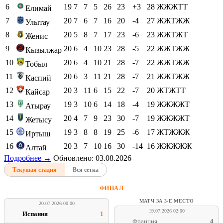
6
19
7
7
5
26
23
+3
28
ЖЖЖТТ
Елимай
7
20
7
6
7
16
20
-4
27
ЖЖТЖЖ
Улытау
8
20
5
8
7
17
23
-6
23
ЖЖТЖТ
Женис
9
20
6
4
10
23
28
-5
22
ЖЖТЖЖ
Кызылжар
10
20
6
4
10
21
28
-7
22
ЖЖТЖЖ
Тобыл
11
20
6
3
11
21
28
-7
21
ЖЖТЖЖ
Каспий
12
20
3
11
6
15
22
-7
20
ЖТЖТТ
Кайсар
13
19
3
10
6
14
18
-4
19
ЖЖЖЖТ
Атырау
14
20
4
7
9
23
30
-7
19
ЖЖЖЖТ
Жетысу
15
19
3
8
8
19
25
-6
17
ЖТЖЖЖ
Иртыш
16
20
3
7
10
16
30
-14
16
ЖЖЖЖЖ
Алтай
Подробнее →
Обновлено: 03.08.2026
Текущая стадия
Вся сетка
ФИНАЛ
МАТЧ ЗА 3-Е МЕСТО
20.07.2026 00:00
19.07.2026 02:00
Испания
1
Франция
4