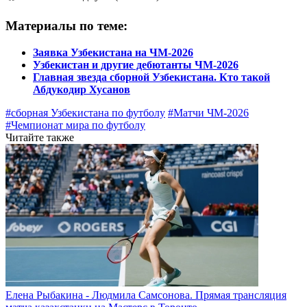
Материалы по теме:
Заявка Узбекистана на ЧМ-2026
Узбекистан и другие дебютанты ЧМ-2026
Главная звезда сборной Узбекистана. Кто такой
Абдукодир Хусанов
#сборная Узбекистана по футболу
#Матчи ЧМ-2026
#Чемпионат мира по футболу
Читайте также
Елена Рыбакина - Людмила Самсонова. Прямая трансляция