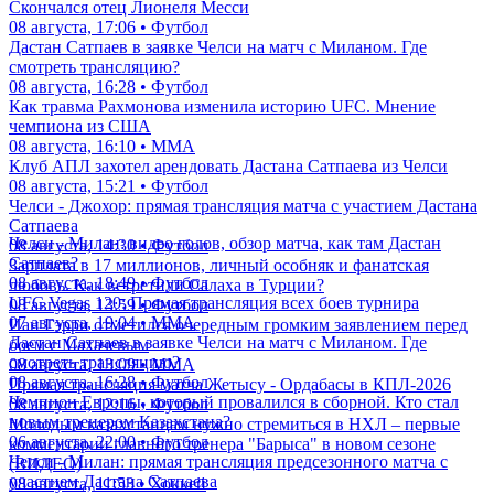
Скончался отец Лионеля Месси
08 августа, 17:06 • Футбол
Дастан Сатпаев в заявке Челси на матч с Миланом. Где
смотреть трансляцию?
08 августа, 16:28 • Футбол
Как травма Рахмонова изменила историю UFC. Мнение
чемпиона из США
08 августа, 16:10 • ММА
Клуб АПЛ захотел арендовать Дастана Сатпаева из Челси
08 августа, 15:21 • Футбол
Челси - Джохор: прямая трансляция матча с участием Дастана
Сатпаева
Челси - Милан: видео голов, обзор матча, как там Дастан
08 августа, 14:30 • Футбол
Сатпаев?
Зарплата в 17 миллионов, личный особняк и фанатская
08 августа, 18:49 • Футбол
любовь. Как встретили Салаха в Турции?
UFC Vegas 120: Прямая трансляция всех боев турнира
08 августа, 13:59 • Футбол
07 августа, 19:04 • ММА
Иан Гэрри отметился очередным громким заявлением перед
Дастан Сатпаев в заявке Челси на матч с Миланом. Где
боем с Махачевым
смотреть трансляцию?
08 августа, 13:09 • ММА
08 августа, 16:28 • Футбол
Прямая трансляция матча Жетысу - Ордабасы в КПЛ-2026
Чемпион Европы, который провалился в сборной. Кто стал
08 августа, 12:16 • Футбол
новым тренером Казахстана?
Молодым казахстанцам нужно стремиться в НХЛ – первые
06 августа, 22:00 • Футбол
комментарии главного тренера "Барыса" в новом сезоне
Челси - Милан: прямая трансляция предсезонного матча с
(ВИДЕО)
участием Дастана Сатпаева
08 августа, 11:53 • Хоккей