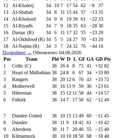
12
Al-Khaleej
34
10
7
17
54
62
−8
37
13
Al-Shabab
34
8
11
15
44
57
−13
35
14
Al-Kholood
34
9
6
19
39
61
−22
33
15
Al-Riyadh
34
7
9
18
35
63
−28
30
16
Damac (R)
34
6
11
17
32
55
−23
29
17
Al-Okhdood (R)
34
5
5
24
27
70
−43
20
18
Al-Najma (R)
34
3
7
24
32
76
−44
16
Подробнее →
Обновлено: 04.06.2026
Pos
Team
Pld
W
D
L
GF
GA
GD
Pts
1
Celtic (C)
38
26
4
8
73
41
+32
82
2
Heart of Midlothian
38
24
8
6
67
34
+33
80
3
Rangers
38
20
12
6
76
43
+33
72
4
Motherwell
38
16
13
9
59
36
+23
61
5
Hibernian
38
15
12
11
58
44
+14
57
6
Falkirk
38
14
7
17
50
62
−12
49
7
Dundee United
38
10
15
13
49
60
−11
45
8
Dundee
38
11
9
18
42
61
−19
42
9
Aberdeen
38
11
7
20
40
55
−15
40
10
Kilmarnock
38
10
10
18
50
68
−18
40