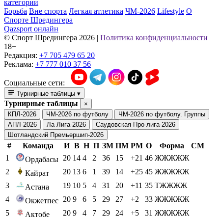
категории
Борьба
Вне спорта
Легкая атлетика
ЧМ-2026
Lifestyle
О
Спорте Шредингера
Qazsport онлайн
© Cпорт Шредингера 2026
|
Политика конфиденциальности
18+
Редакция:
+7 705 479 65 20
Реклама:
+7 777 010 37 56
Социальные сети:
Турнирные таблицы
▾
Турнирные таблицы
×
КПЛ-2026
ЧМ-2026 по футболу
ЧМ-2026 по футболу. Группы
АПЛ-2026
Ла Лига-2026
Саудовская Про-лига-2026
Шотландский Премьершип-2026
#
Команда
И
В
Н
П
ЗМ
ПМ
РМ
О
Форма
СМ
1
20
14
4
2
36
15
+21
46
ЖЖЖЖЖ
Ордабасы
2
20
13
6
1
39
14
+25
45
ЖЖЖЖЖ
Кайрат
3
19
10
5
4
31
20
+11
35
ТЖЖЖЖ
Астана
4
20
9
6
5
29
27
+2
33
ЖЖЖЖЖ
Окжетпес
5
20
9
4
7
29
24
+5
31
ЖЖЖЖЖ
Актобе