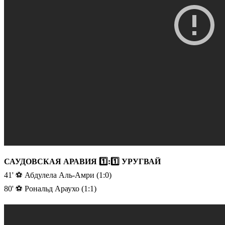
САУДОВСКАЯ АРАВИЯ 1️⃣:1️⃣ УРУГВАЙ
41' ⚽️ Абдулела Аль-Амри (1:0)
80' ⚽️ Рональд Араухо (1:1)