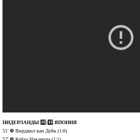
НИДЕРЛАНДЫ 2️⃣:2️⃣ ЯПОНИЯ
51' ⚽️ Вирджил ван Дейк (1:0)
57' ⚽️ Кейто Накамура (1:1)