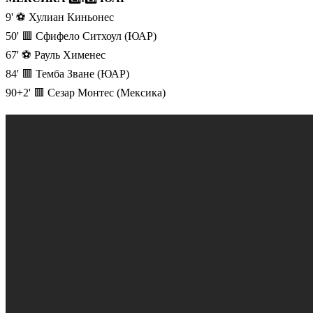
9' ⚽️ Хулиан Киньонес
50' 🟥 Сфифело Ситхоул (ЮАР)
67' ⚽️ Рауль Хименес
84' 🟥 Темба Зване (ЮАР)
90+2' 🟥 Сезар Монтес (Мексика)