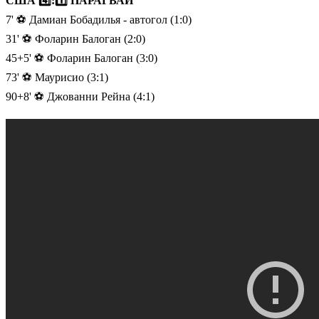
США 4️⃣:1️⃣ ПАРАГВАЙ
7' ⚽️ Дамиан Бобадилья - автогол (1:0)
31' ⚽️ Фоларин Балоган (2:0)
45+5' ⚽️ Фоларин Балоган (3:0)
73' ⚽️ Маурисио (3:1)
90+8' ⚽️ Джованни Рейна (4:1)