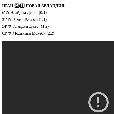
ИРАН 2️⃣:2️⃣ НОВАЯ ЗЕЛАНДИЯ
6' ⚽️ Элайджа Джаст (0:1)
31' ⚽️ Рамин Резаэян (1:1)
54' ⚽️ Элайджа Джаст (1:2)
63' ⚽️ Мохаммад Мохеби (2:2)