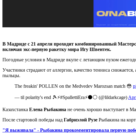
В Мадриде с 21 апреля проходит комбинированный Мастерс
включая экс-первую ракетку мира Игу Швентек.
Погодные условия в Мадриде вкупе с летающим пухом ежегодно
Участники страдают от аллергии, качество тенниса снижается, 
пыльцы.
The freakin' POLLEN on the Medvedev Marozsan match 😳
p
— til polarity's end 🎾⚡#SpallettiEra⚡⚫⚪ (@lildarkcage)
Apr
Казахстанка
Елена Рыбакина
не очень хорошо выступает в Мад
После стартовой победы над
Габриэлой Рузе
Рыбакина на корте
"Я выживала" - Рыбакина прокомментировала первую поб