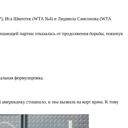
№17), Ига Швентек (WTA №4) и Людмила Самсонова (WTA
в решающей партии отказалась от продолжения борьбы, покинув
иальная формулировка.
й американку стошнило, и она вызвала на корт врача. К тому