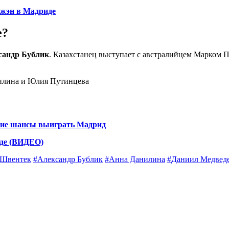
жэн в Мадриде
е?
сандр Бублик
. Казахстанец выступает с австралийцем Марком П
илина и Юлия Путинцева
акие шансы выиграть Мадрид
иде (ВИДЕО)
 Швентек
#Александр Бублик
#Анна Данилина
#Даниил Медвед