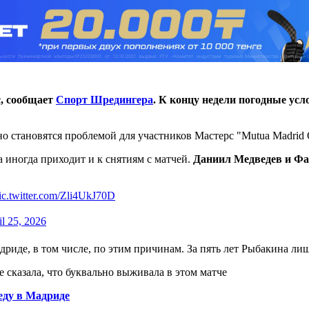
, сообщает
Спорт Шредингера
. К концу недели погодные усл
 становятся проблемой для участников Мастерс "Mutua Madrid 
а иногда приходит и к снятиям с матчей.
Даниил Медведев и Ф
ic.twitter.com/Zli4UkJ70D
il 25, 2026
риде, в том числе, по этим причинам. За пять лет Рыбакина ли
 сказала, что буквально выживала в этом матче
еду в Мадриде