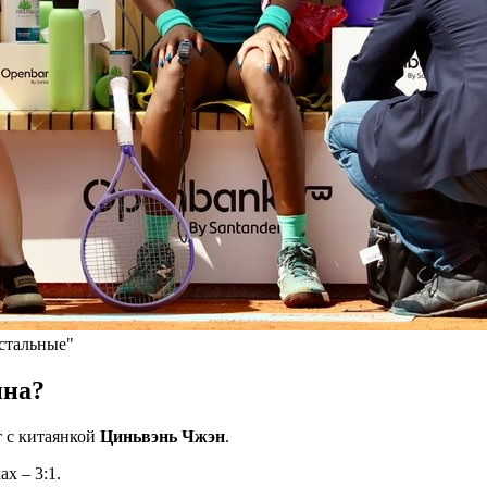
остальные"
ина?
т с китаянкой
Циньвэнь Чжэн
.
х – 3:1.