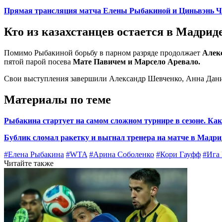
Прямая трансляция матча Елены Рыбакиной и Циньвэнь Ч
Кто из казахстанцев остается в Мадрид
Помимо Рыбакиной борьбу в парном разряде продолжает
Алек
пятой парой посева
Мате Павичем и Марсело Аревало.
Свои выступления завершили Александр Шевченко, Анна Дан
Материалы по теме
Рыбакина стартует на самом сложном турнире в сезоне. К
Бублик сломал ракетку и выгнал тренера на матче в Мадр
#Елена Рыбакина
#WTA
#Арина Соболенко
#Кори Гауфф
#Ига
Читайте также