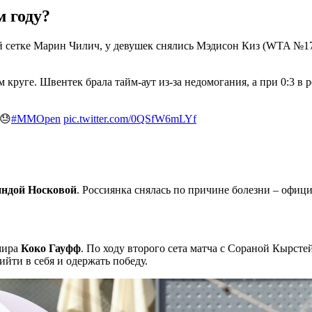
м году?
кой сетке Марин Чилич, у девушек снялись Мэдисон Киз (WTA 
м круге. Швентек брала тайм-аут из-за недомогания, а при 0:3 
 😓
#MMOpen
pic.twitter.com/0QSfW6mLYf
ндой Носковой
. Россиянка снялась по причине болезни – офиц
 мира
Коко Гауфф
. По ходу второго сета матча с Сораной Кырсте
ийти в себя и одержать победу.