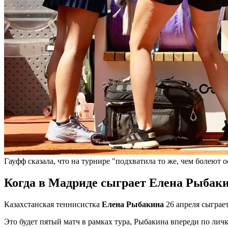
Гауфф сказала, что на турнире "подхватила то же, чем болеют 
Когда в Мадриде сыграет Елена Рыбак
Казахстанская теннисистка
Елена Рыбакина
26 апреля сыграе
Это будет пятый матч в рамках тура, Рыбакина впереди по личка