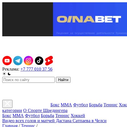
Реклама:
+7 777 010 37 56
Найти
Бокс
ММА
Футбол
Борьба
Теннис
Хок
категории
О Спорте Шредингера
Бокс
ММА
Футбол
Борьба
Теннис
Хоккей
Видео всех голов и матчей Дастана Сатпаева в Челси
Главная
/
Теннис
/