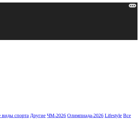
 виды спорта
Другие
ЧМ-2026
Олимпиада-2026
Lifestyle
Все