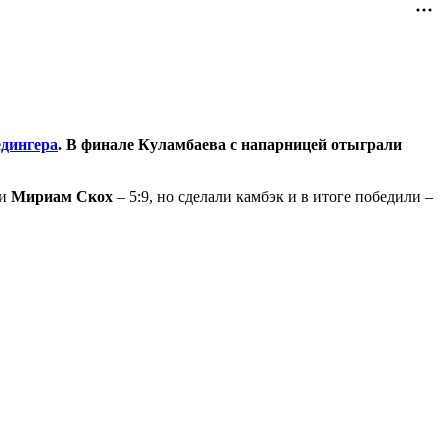
дингера
. В финале Куламбаева с напарницей отыграли
и
Мириам Скох
– 5:9, но сделали камбэк и в итоге победили –