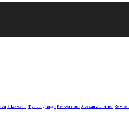
кей
Шахматы
Футзал
Дзюдо
Киберспорт
Легкая атлетика
Зимние