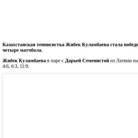
Казахстанская теннисистка Жибек Куламбаева стала побед
четыре матчбола.
Жибек Куламбаева
в паре с
Дарьей Семенистой
из Латвии н
4:6, 6:3, 11:9.