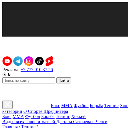
Реклама:
+7 777 010 37 56
Найти
Бокс
ММА
Футбол
Борьба
Теннис
Хок
категории
О Спорте Шредингера
Бокс
ММА
Футбол
Борьба
Теннис
Хоккей
Видео всех голов и матчей Дастана Сатпаева в Челси
Главная
/
Теннис
/