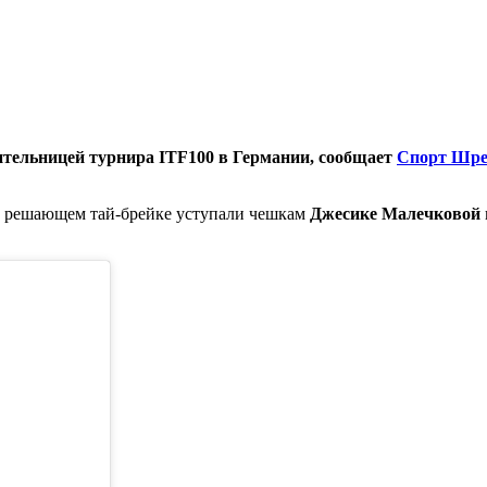
ительницей турнира
ITF
100 в Германии, сообщает
Спорт Шре
а решающем тай-брейке уступали чешкам
Джесике Малечковой