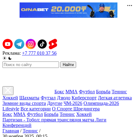
Реклама:
+7 777 010 37 56
Найти
Бокс
ММА
Футбол
Борьба
Теннис
Хоккей
Шахматы
Футзал
Дзюдо
Киберспорт
Легкая атлетика
Зимние виды спорта
Другие
ЧМ-2026
Олимпиада-2026
Lifestyle
Все категории
О Спорте Шредингера
Бокс
ММА
Футбол
Борьба
Теннис
Хоккей
Партизан - Тобол: прямая трансляция матча Лиги
Конференций
Главная
/
Теннис
/
30 ноября 2025, 00:15