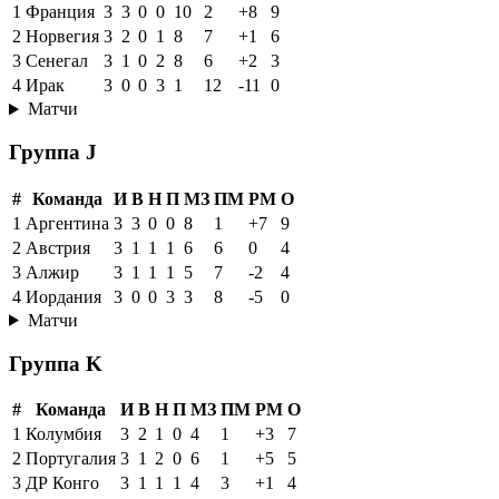
1
Франция
3
3
0
0
10
2
+8
9
2
Норвегия
3
2
0
1
8
7
+1
6
3
Сенегал
3
1
0
2
8
6
+2
3
4
Ирак
3
0
0
3
1
12
-11
0
Матчи
Группа J
#
Команда
И
В
Н
П
МЗ
ПМ
РМ
О
1
Аргентина
3
3
0
0
8
1
+7
9
2
Австрия
3
1
1
1
6
6
0
4
3
Алжир
3
1
1
1
5
7
-2
4
4
Иордания
3
0
0
3
3
8
-5
0
Матчи
Группа K
#
Команда
И
В
Н
П
МЗ
ПМ
РМ
О
1
Колумбия
3
2
1
0
4
1
+3
7
2
Португалия
3
1
2
0
6
1
+5
5
3
ДР Конго
3
1
1
1
4
3
+1
4