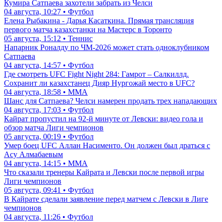
Кумира Сатпаева захотели забрать из Челси
04 августа, 10:27 • Футбол
Елена Рыбакина - Дарья Касаткина. Прямая трансляция
первого матча казахстанки на Мастерс в Торонто
05 августа, 15:12 • Теннис
Напарник Роналду по ЧМ-2026 может стать одноклубником
Сатпаева
04 августа, 14:57 • Футбол
Где смотреть UFC Fight Night 284: Гамрот – Салкиллд.
Сохранит ли казахстанец Дияр Нургожай место в UFC?
04 августа, 18:58 • ММА
Шанс для Сатпаева? Челси намерен продать трех нападающих
04 августа, 17:03 • Футбол
Кайрат пропустил на 92-й минуте от Левски: видео гола и
обзор матча Лиги чемпионов
05 августа, 00:19 • Футбол
Умер боец UFC Аллан Насименто. Он должен был драться с
Асу Алмабаевым
04 августа, 14:15 • ММА
Что сказали тренеры Кайрата и Левски после первой игры
Лиги чемпионов
05 августа, 09:41 • Футбол
В Кайрате сделали заявление перед матчем с Левски в Лиге
чемпионов
04 августа, 11:26 • Футбол