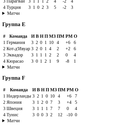
3
Парагвай
3
1
1
1
2
4
-2
4
4
Турция
3
1
0
2
3
5
-2
3
Матчи
Группа E
#
Команда
И
В
Н
П
МЗ
ПМ
РМ
О
1
Германия
3
2
0
1
10
4
+6
6
2
Кот-д'Ивуар
3
2
0
1
4
2
+2
6
3
Эквадор
3
1
1
1
2
2
0
4
4
Кюрасао
3
0
1
2
1
9
-8
1
Матчи
Группа F
#
Команда
И
В
Н
П
МЗ
ПМ
РМ
О
1
Нидерланды
3
2
1
0
10
4
+6
7
2
Япония
3
1
2
0
7
3
+4
5
3
Швеция
3
1
1
1
7
7
0
4
4
Тунис
3
0
0
3
2
12
-10
0
Матчи