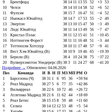
9
Брентфорд
38
14
11
13
55
52
+3
53
10
Челси
38
14
10
14
58
52
+6
52
11
Фулхэм
38
15
7
16
47
51
−4
52
12
Ньюкасл Юнайтед
38
14
7
17
53
55
−2
49
13
Эвертон
38
13
10
15
47
50
−3
49
14
Лидс Юнайтед
38
11
14
13
49
56
−7
47
15
Кристал Пэлас
38
11
12
15
41
51
−10
45
16
Ноттингем Форест
38
11
11
16
48
51
−3
44
17
Тоттенхэм Хотспур
38
10
11
17
48
57
−9
41
18
Вест Хэм Юнайтед (В)
38
10
9
19
46
65
−19
39
19
Бернли (В)
38
4
10
24
38
75
−37
22
20
Вулверхэмптон Уондерерс (В)
38
3
11
24
27
68
−41
20
Подробнее →
Обновлено: 04.06.2026
Поз
Команда
И
В
Н
П
МЗ
МП
РМ
О
1
Барселона (Ч)
38
31
1
6
95
36
+59
94
2
Реал Мадрид
38
27
5
6
77
35
+42
86
3
Вильярреал
38
22
6
10
72
46
+26
72
4
Атлетико Мадрид
38
21
6
11
62
44
+18
69
5
Реал Бетис
38
15
15
8
59
48
+11
60
6
Сельта
38
14
12
12
53
48
+5
54
7
Хетафе
38
15
6
17
32
38
−6
51