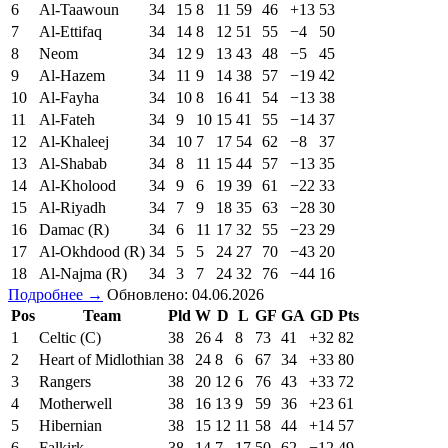
6
Al-Taawoun
34
15
8
11
59
46
+13
53
7
Al-Ettifaq
34
14
8
12
51
55
−4
50
8
Neom
34
12
9
13
43
48
−5
45
9
Al-Hazem
34
11
9
14
38
57
−19
42
10
Al-Fayha
34
10
8
16
41
54
−13
38
11
Al-Fateh
34
9
10
15
41
55
−14
37
12
Al-Khaleej
34
10
7
17
54
62
−8
37
13
Al-Shabab
34
8
11
15
44
57
−13
35
14
Al-Kholood
34
9
6
19
39
61
−22
33
15
Al-Riyadh
34
7
9
18
35
63
−28
30
16
Damac (R)
34
6
11
17
32
55
−23
29
17
Al-Okhdood (R)
34
5
5
24
27
70
−43
20
18
Al-Najma (R)
34
3
7
24
32
76
−44
16
Подробнее →
Обновлено: 04.06.2026
Pos
Team
Pld
W
D
L
GF
GA
GD
Pts
1
Celtic (C)
38
26
4
8
73
41
+32
82
2
Heart of Midlothian
38
24
8
6
67
34
+33
80
3
Rangers
38
20
12
6
76
43
+33
72
4
Motherwell
38
16
13
9
59
36
+23
61
5
Hibernian
38
15
12
11
58
44
+14
57
6
Falkirk
38
14
7
17
50
62
−12
49