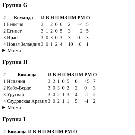
Группа G
#
Команда
И
В
Н
П
МЗ
ПМ
РМ
О
1
Бельгия
3
1
2
0
6
2
+4
5
2
Египет
3
1
2
0
5
3
+2
5
3
Иран
3
0
3
0
3
3
0
3
4
Новая Зеландия
3
0
1
2
4
10
-6
1
Матчи
Группа H
#
Команда
И
В
Н
П
МЗ
ПМ
РМ
О
1
Испания
3
2
1
0
5
0
+5
7
2
Кабо-Верде
3
0
3
0
2
2
0
3
3
Уругвай
3
0
2
1
3
4
-1
2
4
Саудовская Аравия
3
0
2
1
1
5
-4
2
Матчи
Группа I
#
Команда
И
В
Н
П
МЗ
ПМ
РМ
О