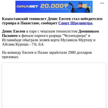
Казахстанский теннисист Денис Евсеев стал победителем
турнира в Пакистане, сообщает
Спорт Шредингера
.
Денис Евсеев
в паре с чешским теннисистом
Домиником
Паланом
в финале парного разряда "Челленджера" в
Исламабаде обыграли хозяев корта Мусамила Муртазу и
Айсама Куреши - 7:6, 6:4.
На команду Евсеев и Палан заработали 2980 долларов
призовых.