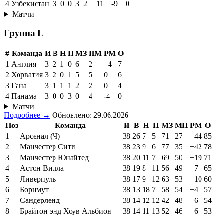
4
Узбекистан
3
0
0
3
2
11
-9
0
Матчи
Группа L
#
Команда
И
В
Н
П
МЗ
ПМ
РМ
О
1
Англия
3
2
1
0
6
2
+4
7
2
Хорватия
3
2
0
1
5
5
0
6
3
Гана
3
1
1
1
2
2
0
4
4
Панама
3
0
0
3
0
4
-4
0
Матчи
Подробнее →
Обновлено: 29.06.2026
Поз
Команда
И
В
Н
П
МЗ
МП
РМ
О
1
Арсенал (Ч)
38
26
7
5
71
27
+44
85
2
Манчестер Сити
38
23
9
6
77
35
+42
78
3
Манчестер Юнайтед
38
20
11
7
69
50
+19
71
4
Астон Вилла
38
19
8
11
56
49
+7
65
5
Ливерпуль
38
17
9
12
63
53
+10
60
6
Борнмут
38
13
18
7
58
54
+4
57
7
Сандерленд
38
14
12
12
42
48
−6
54
8
Брайтон энд Хоув Альбион
38
14
11
13
52
46
+6
53