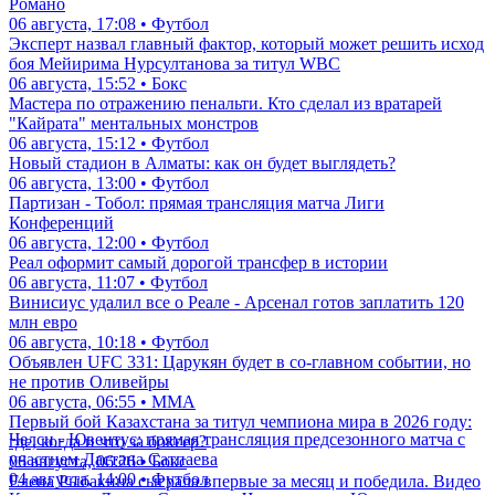
Романо
06 августа, 17:08 • Футбол
Эксперт назвал главный фактор, который может решить исход
боя Мейирима Нурсултанова за титул WBC
06 августа, 15:52 • Бокс
Мастера по отражению пенальти. Кто сделал из вратарей
"Кайрата" ментальных монстров
06 августа, 15:12 • Футбол
Новый стадион в Алматы: как он будет выглядеть?
06 августа, 13:00 • Футбол
Партизан - Тобол: прямая трансляция матча Лиги
Конференций
06 августа, 12:00 • Футбол
Реал оформит самый дорогой трансфер в истории
06 августа, 11:07 • Футбол
Винисиус удалил все о Реале - Арсенал готов заплатить 120
млн евро
06 августа, 10:18 • Футбол
Объявлен UFC 331: Царукян будет в со-главном событии, но
не против Оливейры
06 августа, 06:55 • ММА
Первый бой Казахстана за титул чемпиона мира в 2026 году:
Челси - Ювентус: прямая трансляция предсезонного матча с
где, когда и что за боксер?
участием Дастана Сатпаева
06 августа, 06:26 • Бокс
04 августа, 14:00 • Футбол
Елена Рыбакина сыграла впервые за месяц и победила. Видео