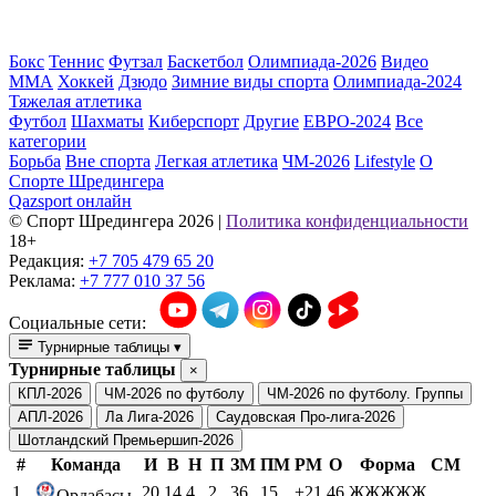
Бокс
Теннис
Футзал
Баскетбол
Олимпиада-2026
Видео
ММА
Хоккей
Дзюдо
Зимние виды спорта
Олимпиада-2024
Тяжелая атлетика
Футбол
Шахматы
Киберспорт
Другие
ЕВРО-2024
Все
категории
Борьба
Вне спорта
Легкая атлетика
ЧМ-2026
Lifestyle
О
Спорте Шредингера
Qazsport онлайн
© Cпорт Шредингера 2026
|
Политика конфиденциальности
18+
Редакция:
+7 705 479 65 20
Реклама:
+7 777 010 37 56
Социальные сети:
Турнирные таблицы
▾
Турнирные таблицы
×
КПЛ-2026
ЧМ-2026 по футболу
ЧМ-2026 по футболу. Группы
АПЛ-2026
Ла Лига-2026
Саудовская Про-лига-2026
Шотландский Премьершип-2026
#
Команда
И
В
Н
П
ЗМ
ПМ
РМ
О
Форма
СМ
1
20
14
4
2
36
15
+21
46
ЖЖЖЖЖ
Ордабасы