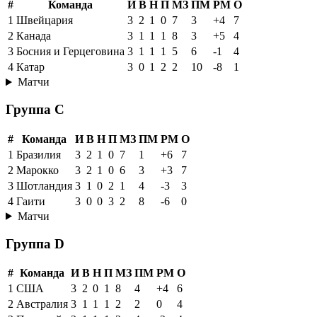
#
Команда
И
В
Н
П
МЗ
ПМ
РМ
О
1
Швейцария
3
2
1
0
7
3
+4
7
2
Канада
3
1
1
1
8
3
+5
4
3
Босния и Герцеговина
3
1
1
1
5
6
-1
4
4
Катар
3
0
1
2
2
10
-8
1
Матчи
Группа C
#
Команда
И
В
Н
П
МЗ
ПМ
РМ
О
1
Бразилия
3
2
1
0
7
1
+6
7
2
Марокко
3
2
1
0
6
3
+3
7
3
Шотландия
3
1
0
2
1
4
-3
3
4
Гаити
3
0
0
3
2
8
-6
0
Матчи
Группа D
#
Команда
И
В
Н
П
МЗ
ПМ
РМ
О
1
США
3
2
0
1
8
4
+4
6
2
Австралия
3
1
1
1
2
2
0
4