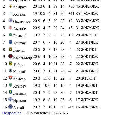
2
20
13
6
1
39
14
+25
45
ЖЖЖЖЖ
Кайрат
3
19
10
5
4
31
20
+11
35
ТЖЖЖЖ
Астана
4
20
9
6
5
29
27
+2
33
ЖЖЖЖЖ
Окжетпес
5
20
9
4
7
29
24
+5
31
ЖЖЖЖЖ
Актобе
6
19
7
7
5
26
23
+3
28
ЖЖЖТТ
Елимай
7
20
7
6
7
16
20
-4
27
ЖЖТЖЖ
Улытау
8
20
5
8
7
17
23
-6
23
ЖЖТЖТ
Женис
9
20
6
4
10
23
28
-5
22
ЖЖТЖЖ
Кызылжар
10
20
6
4
10
21
28
-7
22
ЖЖТЖЖ
Тобыл
11
20
6
3
11
21
28
-7
21
ЖЖТЖЖ
Каспий
12
20
3
11
6
15
22
-7
20
ЖТЖТТ
Кайсар
13
19
3
10
6
14
18
-4
19
ЖЖЖЖТ
Атырау
14
20
4
7
9
23
30
-7
19
ЖЖЖЖТ
Жетысу
15
19
3
8
8
19
25
-6
17
ЖТЖЖЖ
Иртыш
16
20
3
7
10
16
30
-14
16
ЖЖЖЖЖ
Алтай
Подробнее →
Обновлено: 03.08.2026