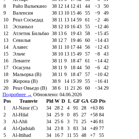
8
Райо Вальекано
38
12
14
12
41
44
−3
50
9
Валенсия
38
13
10
15
46
55
−9
49
10
Реал Сосьедад
38
11
13
14
59
61
−2
46
11
Эспаньол
38
12
10
16
43
55
−12
46
12
Атлетик Бильбао
38
13
6
19
43
58
−15
45
13
Севилья
38
12
7
19
46
60
−14
43
14
Алавес
38
11
10
17
44
56
−12
43
15
Эльче
38
10
13
15
49
57
−8
43
16
Леванте
38
11
9
18
47
61
−14
42
17
Осасуна
38
11
9
18
44
50
−6
42
18
Мальорка (В)
38
11
9
18
47
57
−10
42
19
Жирона (В)
38
9
14
15
39
55
−16
41
20
Реал Овьедо (В)
38
6
11
21
26
60
−34
29
Подробнее →
Обновлено: 04.06.2026
Pos
Teamvte
Pld
W
D
L
GF
GA
GD
Pts
1
Al-Nassr (C)
34
28
2
4
91
28
+63
86
2
Al-Hilal
34
25
9
0
85
27
+58
84
3
Al-Ahli
34
25
6
3
71
25
+46
81
4
Al-Qadsiah
34
23
8
3
83
34
+49
77
5
Al-Ittihad
34
16
7
11
55
48
+7
55