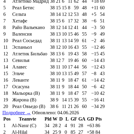
4
Атлетико Мадрид
38
21
6
11
62
44
+18
69
5
Реал Бетис
38
15
15
8
59
48
+11
60
6
Сельта
38
14
12
12
53
48
+5
54
7
Хетафе
38
15
6
17
32
38
−6
51
8
Райо Вальекано
38
12
14
12
41
44
−3
50
9
Валенсия
38
13
10
15
46
55
−9
49
10
Реал Сосьедад
38
11
13
14
59
61
−2
46
11
Эспаньол
38
12
10
16
43
55
−12
46
12
Атлетик Бильбао
38
13
6
19
43
58
−15
45
13
Севилья
38
12
7
19
46
60
−14
43
14
Алавес
38
11
10
17
44
56
−12
43
15
Эльче
38
10
13
15
49
57
−8
43
16
Леванте
38
11
9
18
47
61
−14
42
17
Осасуна
38
11
9
18
44
50
−6
42
18
Мальорка (В)
38
11
9
18
47
57
−10
42
19
Жирона (В)
38
9
14
15
39
55
−16
41
20
Реал Овьедо (В)
38
6
11
21
26
60
−34
29
Подробнее →
Обновлено: 04.06.2026
Pos
Teamvte
Pld
W
D
L
GF
GA
GD
Pts
1
Al-Nassr (C)
34
28
2
4
91
28
+63
86
2
Al-Hilal
34
25
9
0
85
27
+58
84