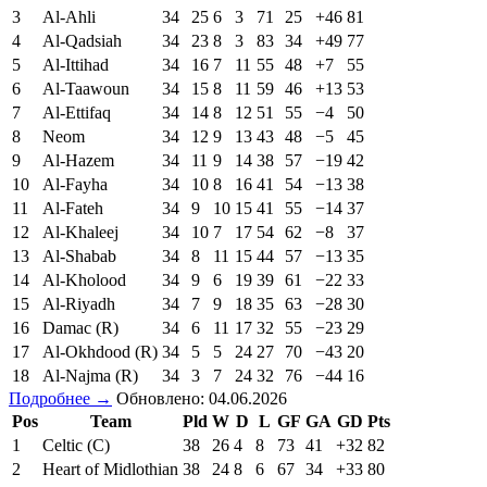
3
Al-Ahli
34
25
6
3
71
25
+46
81
4
Al-Qadsiah
34
23
8
3
83
34
+49
77
5
Al-Ittihad
34
16
7
11
55
48
+7
55
6
Al-Taawoun
34
15
8
11
59
46
+13
53
7
Al-Ettifaq
34
14
8
12
51
55
−4
50
8
Neom
34
12
9
13
43
48
−5
45
9
Al-Hazem
34
11
9
14
38
57
−19
42
10
Al-Fayha
34
10
8
16
41
54
−13
38
11
Al-Fateh
34
9
10
15
41
55
−14
37
12
Al-Khaleej
34
10
7
17
54
62
−8
37
13
Al-Shabab
34
8
11
15
44
57
−13
35
14
Al-Kholood
34
9
6
19
39
61
−22
33
15
Al-Riyadh
34
7
9
18
35
63
−28
30
16
Damac (R)
34
6
11
17
32
55
−23
29
17
Al-Okhdood (R)
34
5
5
24
27
70
−43
20
18
Al-Najma (R)
34
3
7
24
32
76
−44
16
Подробнее →
Обновлено: 04.06.2026
Pos
Team
Pld
W
D
L
GF
GA
GD
Pts
1
Celtic (C)
38
26
4
8
73
41
+32
82
2
Heart of Midlothian
38
24
8
6
67
34
+33
80