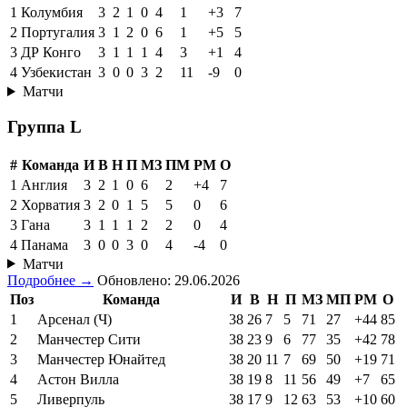
1
Колумбия
3
2
1
0
4
1
+3
7
2
Португалия
3
1
2
0
6
1
+5
5
3
ДР Конго
3
1
1
1
4
3
+1
4
4
Узбекистан
3
0
0
3
2
11
-9
0
Матчи
Группа L
#
Команда
И
В
Н
П
МЗ
ПМ
РМ
О
1
Англия
3
2
1
0
6
2
+4
7
2
Хорватия
3
2
0
1
5
5
0
6
3
Гана
3
1
1
1
2
2
0
4
4
Панама
3
0
0
3
0
4
-4
0
Матчи
Подробнее →
Обновлено: 29.06.2026
Поз
Команда
И
В
Н
П
МЗ
МП
РМ
О
1
Арсенал (Ч)
38
26
7
5
71
27
+44
85
2
Манчестер Сити
38
23
9
6
77
35
+42
78
3
Манчестер Юнайтед
38
20
11
7
69
50
+19
71
4
Астон Вилла
38
19
8
11
56
49
+7
65
5
Ливерпуль
38
17
9
12
63
53
+10
60