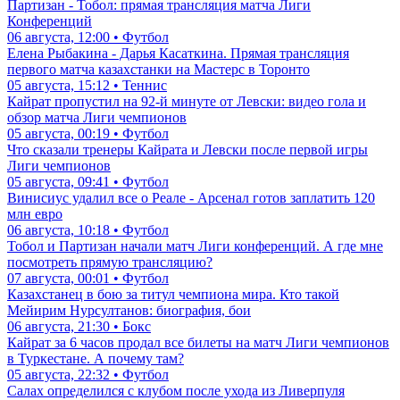
Партизан - Тобол: прямая трансляция матча Лиги
Конференций
06 августа, 12:00 • Футбол
Елена Рыбакина - Дарья Касаткина. Прямая трансляция
первого матча казахстанки на Мастерс в Торонто
05 августа, 15:12 • Теннис
Кайрат пропустил на 92-й минуте от Левски: видео гола и
обзор матча Лиги чемпионов
05 августа, 00:19 • Футбол
Что сказали тренеры Кайрата и Левски после первой игры
Лиги чемпионов
05 августа, 09:41 • Футбол
Винисиус удалил все о Реале - Арсенал готов заплатить 120
млн евро
06 августа, 10:18 • Футбол
Тобол и Партизан начали матч Лиги конференций. А где мне
посмотреть прямую трансляцию?
07 августа, 00:01 • Футбол
Казахстанец в бою за титул чемпиона мира. Кто такой
Мейирим Нурсултанов: биография, бои
06 августа, 21:30 • Бокс
Кайрат за 6 часов продал все билеты на матч Лиги чемпионов
в Туркестане. А почему там?
05 августа, 22:32 • Футбол
Салах определился с клубом после ухода из Ливерпуля