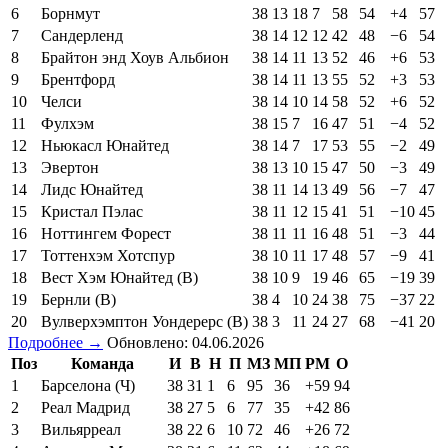
6
Борнмут
38
13
18
7
58
54
+4
57
7
Сандерленд
38
14
12
12
42
48
−6
54
8
Брайтон энд Хоув Альбион
38
14
11
13
52
46
+6
53
9
Брентфорд
38
14
11
13
55
52
+3
53
10
Челси
38
14
10
14
58
52
+6
52
11
Фулхэм
38
15
7
16
47
51
−4
52
12
Ньюкасл Юнайтед
38
14
7
17
53
55
−2
49
13
Эвертон
38
13
10
15
47
50
−3
49
14
Лидс Юнайтед
38
11
14
13
49
56
−7
47
15
Кристал Пэлас
38
11
12
15
41
51
−10
45
16
Ноттингем Форест
38
11
11
16
48
51
−3
44
17
Тоттенхэм Хотспур
38
10
11
17
48
57
−9
41
18
Вест Хэм Юнайтед (В)
38
10
9
19
46
65
−19
39
19
Бернли (В)
38
4
10
24
38
75
−37
22
20
Вулверхэмптон Уондерерс (В)
38
3
11
24
27
68
−41
20
Подробнее →
Обновлено: 04.06.2026
Поз
Команда
И
В
Н
П
МЗ
МП
РМ
О
1
Барселона (Ч)
38
31
1
6
95
36
+59
94
2
Реал Мадрид
38
27
5
6
77
35
+42
86
3
Вильярреал
38
22
6
10
72
46
+26
72