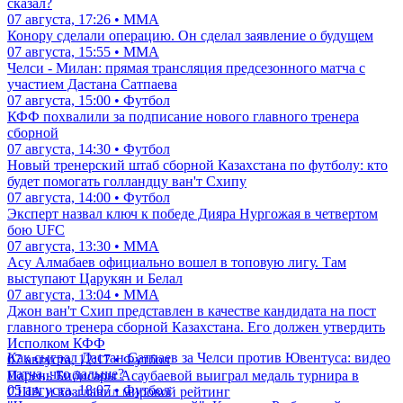
сказал?
07 августа, 17:26 • ММА
Конору сделали операцию. Он сделал заявление о будущем
07 августа, 15:55 • ММА
Челси - Милан: прямая трансляция предсезонного матча с
участием Дастана Сатпаева
07 августа, 15:00 • Футбол
КФФ похвалили за подписание нового главного тренера
сборной
07 августа, 14:30 • Футбол
Новый тренерский штаб сборной Казахстана по футболу: кто
будет помогать голландцу ван'т Схипу
07 августа, 14:00 • Футбол
Эксперт назвал ключ к победе Дияра Нургожая в четвертом
бою UFC
07 августа, 13:30 • ММА
Асу Алмабаев официально вошел в топовую лигу. Там
выступают Царукян и Белал
07 августа, 13:04 • ММА
Джон ван'т Схип представлен в качестве кандидата на пост
главного тренера сборной Казахстана. Его должен утвердить
Исполком КФФ
Как сыграл Дастан Сатпаев за Челси против Ювентуса: видео
07 августа, 12:17 • Футбол
матча, что дальше?
Парень Бибисары Асаубаевой выиграл медаль турнира в
05 августа, 18:07 • Футбол
США и возглавил мировой рейтинг