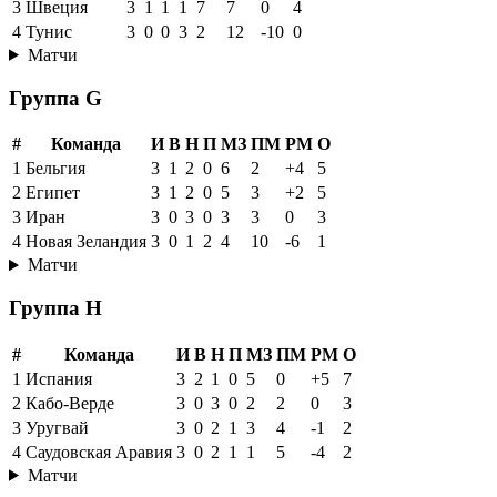
3
Швеция
3
1
1
1
7
7
0
4
4
Тунис
3
0
0
3
2
12
-10
0
Матчи
Группа G
#
Команда
И
В
Н
П
МЗ
ПМ
РМ
О
1
Бельгия
3
1
2
0
6
2
+4
5
2
Египет
3
1
2
0
5
3
+2
5
3
Иран
3
0
3
0
3
3
0
3
4
Новая Зеландия
3
0
1
2
4
10
-6
1
Матчи
Группа H
#
Команда
И
В
Н
П
МЗ
ПМ
РМ
О
1
Испания
3
2
1
0
5
0
+5
7
2
Кабо-Верде
3
0
3
0
2
2
0
3
3
Уругвай
3
0
2
1
3
4
-1
2
4
Саудовская Аравия
3
0
2
1
1
5
-4
2
Матчи