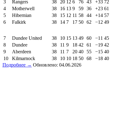
3
Rangers
38
20
12
6
76
43
+33
72
4
Motherwell
38
16
13
9
59
36
+23
61
5
Hibernian
38
15
12
11
58
44
+14
57
6
Falkirk
38
14
7
17
50
62
−12
49
7
Dundee United
38
10
15
13
49
60
−11
45
8
Dundee
38
11
9
18
42
61
−19
42
9
Aberdeen
38
11
7
20
40
55
−15
40
10
Kilmarnock
38
10
10
18
50
68
−18
40
Подробнее →
Обновлено: 04.06.2026