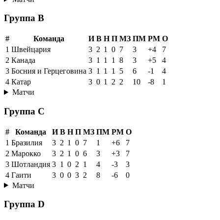
Группа B
#
Команда
И
В
Н
П
МЗ
ПМ
РМ
О
1
Швейцария
3
2
1
0
7
3
+4
7
2
Канада
3
1
1
1
8
3
+5
4
3
Босния и Герцеговина
3
1
1
1
5
6
-1
4
4
Катар
3
0
1
2
2
10
-8
1
Матчи
Группа C
#
Команда
И
В
Н
П
МЗ
ПМ
РМ
О
1
Бразилия
3
2
1
0
7
1
+6
7
2
Марокко
3
2
1
0
6
3
+3
7
3
Шотландия
3
1
0
2
1
4
-3
3
4
Гаити
3
0
0
3
2
8
-6
0
Матчи
Группа D