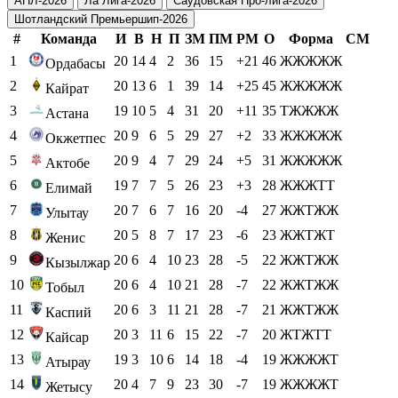
АПЛ-2026
Ла Лига-2026
Саудовская Про-лига-2026
Шотландский Премьершип-2026
#
Команда
И
В
Н
П
ЗМ
ПМ
РМ
О
Форма
СМ
1
20
14
4
2
36
15
+21
46
ЖЖЖЖЖ
Ордабасы
2
20
13
6
1
39
14
+25
45
ЖЖЖЖЖ
Кайрат
3
19
10
5
4
31
20
+11
35
ТЖЖЖЖ
Астана
4
20
9
6
5
29
27
+2
33
ЖЖЖЖЖ
Окжетпес
5
20
9
4
7
29
24
+5
31
ЖЖЖЖЖ
Актобе
6
19
7
7
5
26
23
+3
28
ЖЖЖТТ
Елимай
7
20
7
6
7
16
20
-4
27
ЖЖТЖЖ
Улытау
8
20
5
8
7
17
23
-6
23
ЖЖТЖТ
Женис
9
20
6
4
10
23
28
-5
22
ЖЖТЖЖ
Кызылжар
10
20
6
4
10
21
28
-7
22
ЖЖТЖЖ
Тобыл
11
20
6
3
11
21
28
-7
21
ЖЖТЖЖ
Каспий
12
20
3
11
6
15
22
-7
20
ЖТЖТТ
Кайсар
13
19
3
10
6
14
18
-4
19
ЖЖЖЖТ
Атырау
14
20
4
7
9
23
30
-7
19
ЖЖЖЖТ
Жетысу