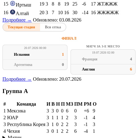
15
19
3
8
8
19
25
-6
17
ЖТЖЖЖ
Иртыш
16
20
3
7
10
16
30
-14
16
ЖЖЖЖЖ
Алтай
Подробнее →
Обновлено: 03.08.2026
Текущая стадия
Вся сетка
ФИНАЛ
МАТЧ ЗА 3-Е МЕСТО
20.07.2026 00:00
19.07.2026 02:00
Испания
1
Франция
4
Аргентина
0
Англия
6
Подробнее →
Обновлено: 20.07.2026
Группа A
#
Команда
И
В
Н
П
МЗ
ПМ
РМ
О
1
Мексика
3
3
0
0
6
0
+6
9
2
ЮАР
3
1
1
1
2
3
-1
4
3
Республика Корея
3
1
0
2
2
3
-1
3
4
Чехия
3
0
1
2
2
6
-4
1
Матчи