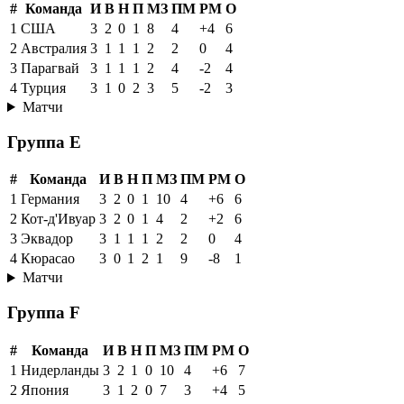
#
Команда
И
В
Н
П
МЗ
ПМ
РМ
О
1
США
3
2
0
1
8
4
+4
6
2
Австралия
3
1
1
1
2
2
0
4
3
Парагвай
3
1
1
1
2
4
-2
4
4
Турция
3
1
0
2
3
5
-2
3
Матчи
Группа E
#
Команда
И
В
Н
П
МЗ
ПМ
РМ
О
1
Германия
3
2
0
1
10
4
+6
6
2
Кот-д'Ивуар
3
2
0
1
4
2
+2
6
3
Эквадор
3
1
1
1
2
2
0
4
4
Кюрасао
3
0
1
2
1
9
-8
1
Матчи
Группа F
#
Команда
И
В
Н
П
МЗ
ПМ
РМ
О
1
Нидерланды
3
2
1
0
10
4
+6
7
2
Япония
3
1
2
0
7
3
+4
5