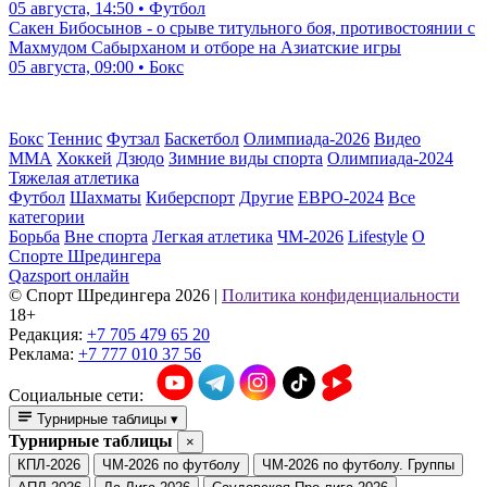
05 августа, 14:50 • Футбол
Сакен Бибосынов - о срыве титульного боя, противостоянии с
Махмудом Сабырханом и отборе на Азиатские игры
05 августа, 09:00 • Бокс
Бокс
Теннис
Футзал
Баскетбол
Олимпиада-2026
Видео
ММА
Хоккей
Дзюдо
Зимние виды спорта
Олимпиада-2024
Тяжелая атлетика
Футбол
Шахматы
Киберспорт
Другие
ЕВРО-2024
Все
категории
Борьба
Вне спорта
Легкая атлетика
ЧМ-2026
Lifestyle
О
Спорте Шредингера
Qazsport онлайн
© Cпорт Шредингера 2026
|
Политика конфиденциальности
18+
Редакция:
+7 705 479 65 20
Реклама:
+7 777 010 37 56
Социальные сети:
Турнирные таблицы
▾
Турнирные таблицы
×
КПЛ-2026
ЧМ-2026 по футболу
ЧМ-2026 по футболу. Группы