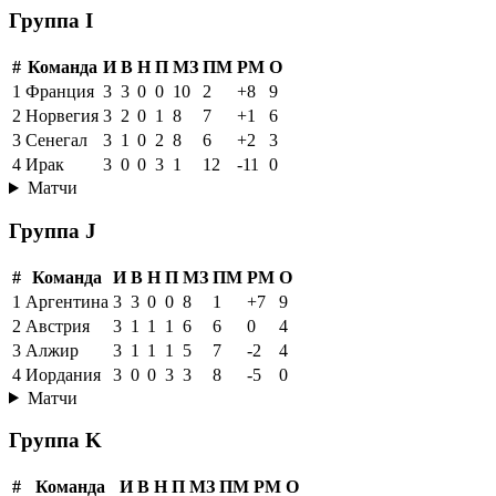
Группа I
#
Команда
И
В
Н
П
МЗ
ПМ
РМ
О
1
Франция
3
3
0
0
10
2
+8
9
2
Норвегия
3
2
0
1
8
7
+1
6
3
Сенегал
3
1
0
2
8
6
+2
3
4
Ирак
3
0
0
3
1
12
-11
0
Матчи
Группа J
#
Команда
И
В
Н
П
МЗ
ПМ
РМ
О
1
Аргентина
3
3
0
0
8
1
+7
9
2
Австрия
3
1
1
1
6
6
0
4
3
Алжир
3
1
1
1
5
7
-2
4
4
Иордания
3
0
0
3
3
8
-5
0
Матчи
Группа K
#
Команда
И
В
Н
П
МЗ
ПМ
РМ
О