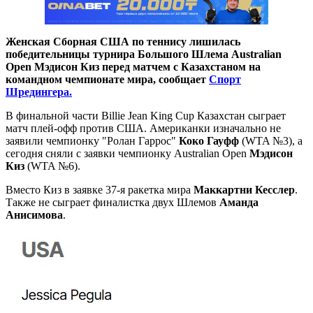
Женская Сборная США по теннису лишилась
победительницы турнира Большого Шлема Australian
Open Мэдисон Киз перед матчем с Казахстаном на
командном чемпионате мира, сообщает
Спорт
Шредингера.
В финальной части Billie Jean King Cup Казахстан сыграет
матч плей-офф против США. Американки изначально не
заявили чемпионку "Ролан Гаррос"
Коко Гауфф
(WTA №3), а
сегодня сняли с заявки чемпионку Australian Open
Мэдисон
Киз
(WTA №6).
Вместо Киз в заявке 37-я ракетка мира
Маккартни Кесслер
.
Также не сыграет финалистка двух Шлемов
Аманда
Анисимова
.