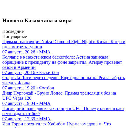
Новости Казахстана и мира
Последние
Популярные
Прямая трансляция Naiza Diamond Fight Night в Китае. Когда и
где смотреть турнир
07 августа, 20:26 • ММА
Коллапс в казахстанском баскетболе: Астана записала
обращение к президенту на фоне закрытия, Атырау проведет
сезон в Армении
07 августа, 20:16 • Баскетбол
Старт Ла Лиги через неделю. Еще одна попытка Реала забрать
титул у Флика
07 августа, 19:20 • Футбол
Дияр Нургожай - Бруно Лопес: Прямая трансляция боя на
UFC Vegas 120
07 августа, 19:04 • ММА
Последний шанс для казахстанца в UFC. Почему он выиграет
и что ждать от боя?
07 августа, 17:39 • ММА
Иан Гэрри восхитился Хабибом Нурмагомедовым. Что