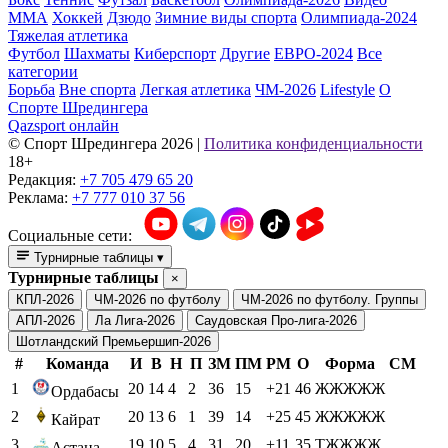
ММА
Хоккей
Дзюдо
Зимние виды спорта
Олимпиада-2024
Тяжелая атлетика
Футбол
Шахматы
Киберспорт
Другие
ЕВРО-2024
Все
категории
Борьба
Вне спорта
Легкая атлетика
ЧМ-2026
Lifestyle
О
Спорте Шредингера
Qazsport онлайн
© Cпорт Шредингера 2026
|
Политика конфиденциальности
18+
Редакция:
+7 705 479 65 20
Реклама:
+7 777 010 37 56
Социальные сети:
Турнирные таблицы
▾
Турнирные таблицы
×
КПЛ-2026
ЧМ-2026 по футболу
ЧМ-2026 по футболу. Группы
АПЛ-2026
Ла Лига-2026
Саудовская Про-лига-2026
Шотландский Премьершип-2026
#
Команда
И
В
Н
П
ЗМ
ПМ
РМ
О
Форма
СМ
1
20
14
4
2
36
15
+21
46
ЖЖЖЖЖ
Ордабасы
2
20
13
6
1
39
14
+25
45
ЖЖЖЖЖ
Кайрат
3
19
10
5
4
31
20
+11
35
ТЖЖЖЖ
Астана