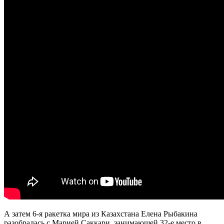
А затем 6-я ракетка мира из Казахстана Елена Рыбакина
разобралась с Марией Саккари, занимающей 32-е место в