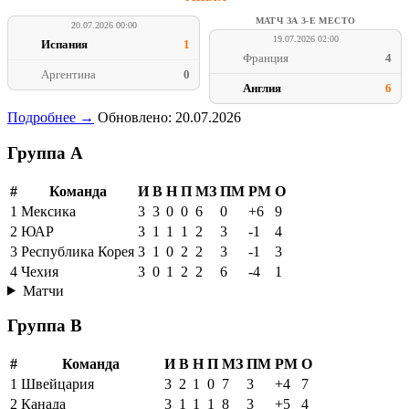
МАТЧ ЗА 3-Е МЕСТО
20.07.2026 00:00
19.07.2026 02:00
Испания
1
Франция
4
Аргентина
0
Англия
6
Подробнее →
Обновлено: 20.07.2026
Группа A
#
Команда
И
В
Н
П
МЗ
ПМ
РМ
О
1
Мексика
3
3
0
0
6
0
+6
9
2
ЮАР
3
1
1
1
2
3
-1
4
3
Республика Корея
3
1
0
2
2
3
-1
3
4
Чехия
3
0
1
2
2
6
-4
1
Матчи
Группа B
#
Команда
И
В
Н
П
МЗ
ПМ
РМ
О
1
Швейцария
3
2
1
0
7
3
+4
7
2
Канада
3
1
1
1
8
3
+5
4