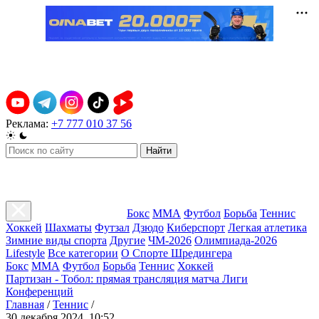
Реклама:
+7 777 010 37 56
Найти
Бокс
ММА
Футбол
Борьба
Теннис
Хоккей
Шахматы
Футзал
Дзюдо
Киберспорт
Легкая атлетика
Зимние виды спорта
Другие
ЧМ-2026
Олимпиада-2026
Lifestyle
Все категории
О Спорте Шредингера
Бокс
ММА
Футбол
Борьба
Теннис
Хоккей
Партизан - Тобол: прямая трансляция матча Лиги
Конференций
Главная
/
Теннис
/
30 декабря 2024, 10:52