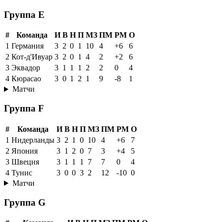
Группа E
#
Команда
И
В
Н
П
МЗ
ПМ
РМ
О
1
Германия
3
2
0
1
10
4
+6
6
2
Кот-д'Ивуар
3
2
0
1
4
2
+2
6
3
Эквадор
3
1
1
1
2
2
0
4
4
Кюрасао
3
0
1
2
1
9
-8
1
Матчи
Группа F
#
Команда
И
В
Н
П
МЗ
ПМ
РМ
О
1
Нидерланды
3
2
1
0
10
4
+6
7
2
Япония
3
1
2
0
7
3
+4
5
3
Швеция
3
1
1
1
7
7
0
4
4
Тунис
3
0
0
3
2
12
-10
0
Матчи
Группа G