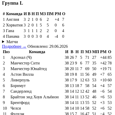
Группа L
#
Команда
И
В
Н
П
МЗ
ПМ
РМ
О
1
Англия
3
2
1
0
6
2
+4
7
2
Хорватия
3
2
0
1
5
5
0
6
3
Гана
3
1
1
1
2
2
0
4
4
Панама
3
0
0
3
0
4
-4
0
Матчи
Подробнее →
Обновлено: 29.06.2026
Поз
Команда
И
В
Н
П
МЗ
МП
РМ
О
1
Арсенал (Ч)
38
26
7
5
71
27
+44
85
2
Манчестер Сити
38
23
9
6
77
35
+42
78
3
Манчестер Юнайтед
38
20
11
7
69
50
+19
71
4
Астон Вилла
38
19
8
11
56
49
+7
65
5
Ливерпуль
38
17
9
12
63
53
+10
60
6
Борнмут
38
13
18
7
58
54
+4
57
7
Сандерленд
38
14
12
12
42
48
−6
54
8
Брайтон энд Хоув Альбион
38
14
11
13
52
46
+6
53
9
Брентфорд
38
14
11
13
55
52
+3
53
10
Челси
38
14
10
14
58
52
+6
52
11
Фулхэм
38
15
7
16
47
51
−4
52