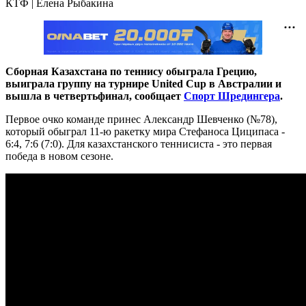
КТФ | Елена Рыбакина
Сборная Казахстана по теннису обыграла Грецию,
выиграла группу на турнире United Cup в Австралии и
вышла в четвертьфинал, сообщает
Спорт Шредингера
.
Первое очко команде принес Александр Шевченко (№78),
который обыграл 11-ю ракетку мира Стефаноса Циципаса -
6:4, 7:6 (7:0). Для казахстанского теннисиста - это первая
победа в новом сезоне.