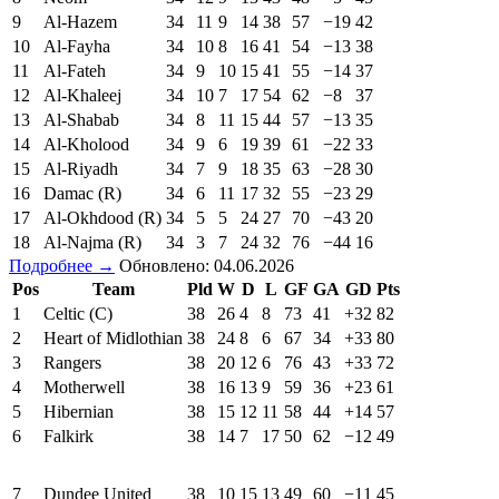
9
Al-Hazem
34
11
9
14
38
57
−19
42
10
Al-Fayha
34
10
8
16
41
54
−13
38
11
Al-Fateh
34
9
10
15
41
55
−14
37
12
Al-Khaleej
34
10
7
17
54
62
−8
37
13
Al-Shabab
34
8
11
15
44
57
−13
35
14
Al-Kholood
34
9
6
19
39
61
−22
33
15
Al-Riyadh
34
7
9
18
35
63
−28
30
16
Damac (R)
34
6
11
17
32
55
−23
29
17
Al-Okhdood (R)
34
5
5
24
27
70
−43
20
18
Al-Najma (R)
34
3
7
24
32
76
−44
16
Подробнее →
Обновлено: 04.06.2026
Pos
Team
Pld
W
D
L
GF
GA
GD
Pts
1
Celtic (C)
38
26
4
8
73
41
+32
82
2
Heart of Midlothian
38
24
8
6
67
34
+33
80
3
Rangers
38
20
12
6
76
43
+33
72
4
Motherwell
38
16
13
9
59
36
+23
61
5
Hibernian
38
15
12
11
58
44
+14
57
6
Falkirk
38
14
7
17
50
62
−12
49
7
Dundee United
38
10
15
13
49
60
−11
45