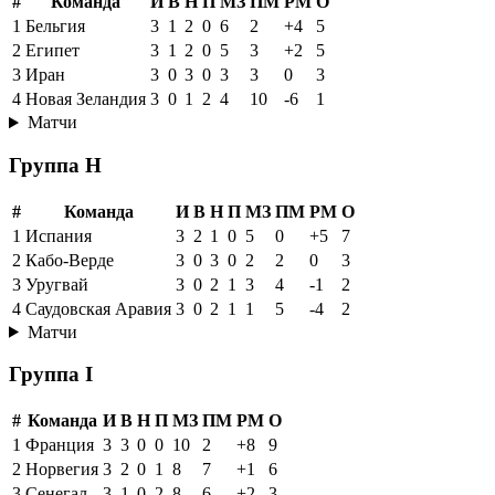
#
Команда
И
В
Н
П
МЗ
ПМ
РМ
О
1
Бельгия
3
1
2
0
6
2
+4
5
2
Египет
3
1
2
0
5
3
+2
5
3
Иран
3
0
3
0
3
3
0
3
4
Новая Зеландия
3
0
1
2
4
10
-6
1
Матчи
Группа H
#
Команда
И
В
Н
П
МЗ
ПМ
РМ
О
1
Испания
3
2
1
0
5
0
+5
7
2
Кабо-Верде
3
0
3
0
2
2
0
3
3
Уругвай
3
0
2
1
3
4
-1
2
4
Саудовская Аравия
3
0
2
1
1
5
-4
2
Матчи
Группа I
#
Команда
И
В
Н
П
МЗ
ПМ
РМ
О
1
Франция
3
3
0
0
10
2
+8
9
2
Норвегия
3
2
0
1
8
7
+1
6
3
Сенегал
3
1
0
2
8
6
+2
3