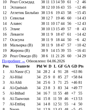
10
Реал Сосьедад
38
11
13
14
59
61
−2
46
11
Эспаньол
38
12
10
16
43
55
−12
46
12
Атлетик Бильбао
38
13
6
19
43
58
−15
45
13
Севилья
38
12
7
19
46
60
−14
43
14
Алавес
38
11
10
17
44
56
−12
43
15
Эльче
38
10
13
15
49
57
−8
43
16
Леванте
38
11
9
18
47
61
−14
42
17
Осасуна
38
11
9
18
44
50
−6
42
18
Мальорка (В)
38
11
9
18
47
57
−10
42
19
Жирона (В)
38
9
14
15
39
55
−16
41
20
Реал Овьедо (В)
38
6
11
21
26
60
−34
29
Подробнее →
Обновлено: 04.06.2026
Pos
Teamvte
Pld
W
D
L
GF
GA
GD
Pts
1
Al-Nassr (C)
34
28
2
4
91
28
+63
86
2
Al-Hilal
34
25
9
0
85
27
+58
84
3
Al-Ahli
34
25
6
3
71
25
+46
81
4
Al-Qadsiah
34
23
8
3
83
34
+49
77
5
Al-Ittihad
34
16
7
11
55
48
+7
55
6
Al-Taawoun
34
15
8
11
59
46
+13
53
7
Al-Ettifaq
34
14
8
12
51
55
−4
50
8
Neom
34
12
9
13
43
48
−5
45