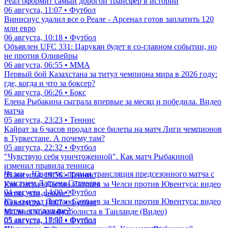
Реал оформит самый дорогой трансфер в истории
06 августа, 11:07 • Футбол
Винисиус удалил все о Реале - Арсенал готов заплатить 120
млн евро
06 августа, 10:18 • Футбол
Объявлен UFC 331: Царукян будет в со-главном событии, но
не против Оливейры
06 августа, 06:55 • ММА
Первый бой Казахстана за титул чемпиона мира в 2026 году:
где, когда и что за боксер?
06 августа, 06:26 • Бокс
Елена Рыбакина сыграла впервые за месяц и победила. Видео
матча
05 августа, 23:23 • Теннис
Кайрат за 6 часов продал все билеты на матч Лиги чемпионов
в Туркестане. А почему там?
05 августа, 22:32 • Футбол
"Чувствую себя уничтоженной". Как матч Рыбакиной
изменил правила тенниса
Челси - Ювентус: прямая трансляция предсезонного матча с
05 августа, 19:56 • Теннис
участием Дастана Сатпаева
Как сыграл Дастан Сатпаев за Челси против Ювентуса: видео
04 августа, 14:00 • Футбол
матча, что дальше?
Как сыграл Дастан Сатпаев за Челси против Ювентуса: видео
05 августа, 18:07 • Футбол
матча, что дальше?
Молния убила футболиста в Таиланде (Видео)
05 августа, 18:07 • Футбол
05 августа, 17:30 • Футбол