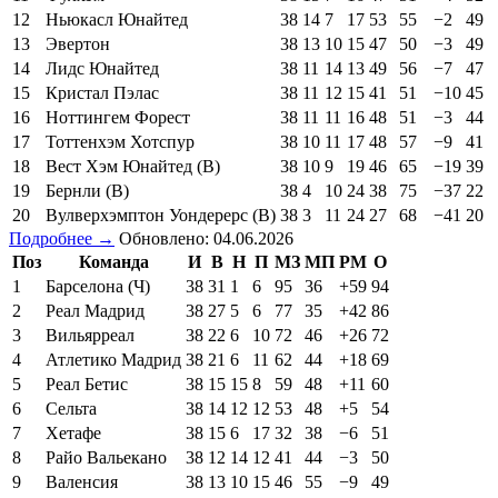
12
Ньюкасл Юнайтед
38
14
7
17
53
55
−2
49
13
Эвертон
38
13
10
15
47
50
−3
49
14
Лидс Юнайтед
38
11
14
13
49
56
−7
47
15
Кристал Пэлас
38
11
12
15
41
51
−10
45
16
Ноттингем Форест
38
11
11
16
48
51
−3
44
17
Тоттенхэм Хотспур
38
10
11
17
48
57
−9
41
18
Вест Хэм Юнайтед (В)
38
10
9
19
46
65
−19
39
19
Бернли (В)
38
4
10
24
38
75
−37
22
20
Вулверхэмптон Уондерерс (В)
38
3
11
24
27
68
−41
20
Подробнее →
Обновлено: 04.06.2026
Поз
Команда
И
В
Н
П
МЗ
МП
РМ
О
1
Барселона (Ч)
38
31
1
6
95
36
+59
94
2
Реал Мадрид
38
27
5
6
77
35
+42
86
3
Вильярреал
38
22
6
10
72
46
+26
72
4
Атлетико Мадрид
38
21
6
11
62
44
+18
69
5
Реал Бетис
38
15
15
8
59
48
+11
60
6
Сельта
38
14
12
12
53
48
+5
54
7
Хетафе
38
15
6
17
32
38
−6
51
8
Райо Вальекано
38
12
14
12
41
44
−3
50
9
Валенсия
38
13
10
15
46
55
−9
49