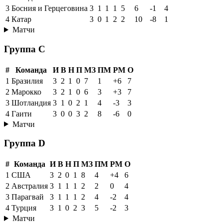
3
Босния и Герцеговина
3
1
1
1
5
6
-1
4
4
Катар
3
0
1
2
2
10
-8
1
Матчи
Группа C
#
Команда
И
В
Н
П
МЗ
ПМ
РМ
О
1
Бразилия
3
2
1
0
7
1
+6
7
2
Марокко
3
2
1
0
6
3
+3
7
3
Шотландия
3
1
0
2
1
4
-3
3
4
Гаити
3
0
0
3
2
8
-6
0
Матчи
Группа D
#
Команда
И
В
Н
П
МЗ
ПМ
РМ
О
1
США
3
2
0
1
8
4
+4
6
2
Австралия
3
1
1
1
2
2
0
4
3
Парагвай
3
1
1
1
2
4
-2
4
4
Турция
3
1
0
2
3
5
-2
3
Матчи