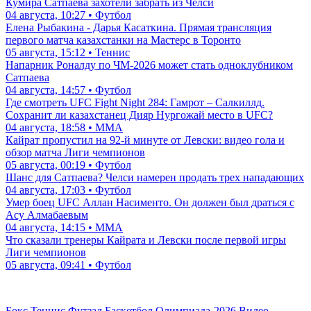
Кумира Сатпаева захотели забрать из Челси
04 августа, 10:27 • Футбол
Елена Рыбакина - Дарья Касаткина. Прямая трансляция
первого матча казахстанки на Мастерс в Торонто
05 августа, 15:12 • Теннис
Напарник Роналду по ЧМ-2026 может стать одноклубником
Сатпаева
04 августа, 14:57 • Футбол
Где смотреть UFC Fight Night 284: Гамрот – Салкиллд.
Сохранит ли казахстанец Дияр Нургожай место в UFC?
04 августа, 18:58 • ММА
Кайрат пропустил на 92-й минуте от Левски: видео гола и
обзор матча Лиги чемпионов
05 августа, 00:19 • Футбол
Шанс для Сатпаева? Челси намерен продать трех нападающих
04 августа, 17:03 • Футбол
Умер боец UFC Аллан Насименто. Он должен был драться с
Асу Алмабаевым
04 августа, 14:15 • ММА
Что сказали тренеры Кайрата и Левски после первой игры
Лиги чемпионов
05 августа, 09:41 • Футбол
Бокс
Теннис
Футзал
Баскетбол
Олимпиада-2026
Видео