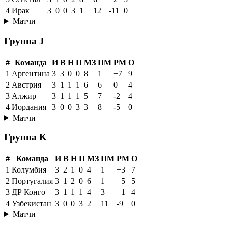
4
Ирак
3
0
0
3
1
12
-11
0
Матчи
Группа J
#
Команда
И
В
Н
П
МЗ
ПМ
РМ
О
1
Аргентина
3
3
0
0
8
1
+7
9
2
Австрия
3
1
1
1
6
6
0
4
3
Алжир
3
1
1
1
5
7
-2
4
4
Иордания
3
0
0
3
3
8
-5
0
Матчи
Группа K
#
Команда
И
В
Н
П
МЗ
ПМ
РМ
О
1
Колумбия
3
2
1
0
4
1
+3
7
2
Португалия
3
1
2
0
6
1
+5
5
3
ДР Конго
3
1
1
1
4
3
+1
4
4
Узбекистан
3
0
0
3
2
11
-9
0
Матчи