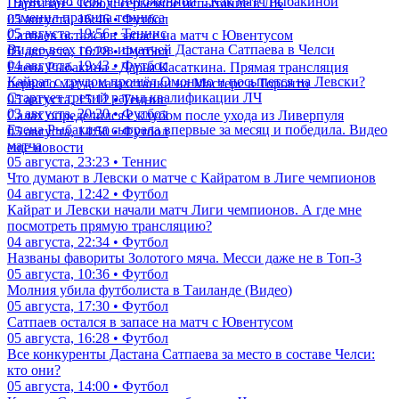
"Чувствую себя уничтоженной". Как матч Рыбакиной
Партизан - Тобол: серьезное испытание в ЛК
изменил правила тенниса
05 августа, 16:46 • Футбол
05 августа, 19:56 • Теннис
Сатпаев остался в запасе на матч с Ювентусом
Видео всех голов и матчей Дастана Сатпаева в Челси
05 августа, 16:28 • Футбол
04 августа, 19:43 • Футбол
Елена Рыбакина - Дарья Касаткина. Прямая трансляция
Кайрат с трудом прошёл Омонию и посыпется на Левски?
первого матча казахстанки на Мастерс в Торонто
Стартует третий раунд квалификации ЛЧ
05 августа, 15:12 • Теннис
03 августа, 20:20 • Футбол
Салах определился с клубом после ухода из Ливерпуля
Елена Рыбакина сыграла впервые за месяц и победила. Видео
05 августа, 14:50 • Футбол
матча
еще новости
05 августа, 23:23 • Теннис
Что думают в Левски о матче с Кайратом в Лиге чемпионов
04 августа, 12:42 • Футбол
Кайрат и Левски начали матч Лиги чемпионов. А где мне
посмотреть прямую трансляцию?
04 августа, 22:34 • Футбол
Названы фавориты Золотого мяча. Месси даже не в Топ-3
05 августа, 10:36 • Футбол
Молния убила футболиста в Таиланде (Видео)
05 августа, 17:30 • Футбол
Сатпаев остался в запасе на матч с Ювентусом
05 августа, 16:28 • Футбол
Все конкуренты Дастана Сатпаева за место в составе Челси:
кто они?
05 августа, 14:00 • Футбол