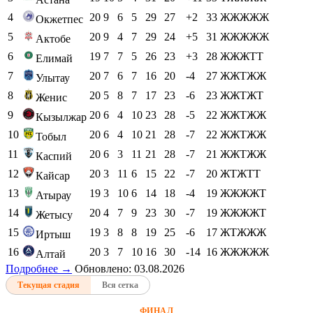
4
20
9
6
5
29
27
+2
33
ЖЖЖЖЖ
Окжетпес
5
20
9
4
7
29
24
+5
31
ЖЖЖЖЖ
Актобе
6
19
7
7
5
26
23
+3
28
ЖЖЖТТ
Елимай
7
20
7
6
7
16
20
-4
27
ЖЖТЖЖ
Улытау
8
20
5
8
7
17
23
-6
23
ЖЖТЖТ
Женис
9
20
6
4
10
23
28
-5
22
ЖЖТЖЖ
Кызылжар
10
20
6
4
10
21
28
-7
22
ЖЖТЖЖ
Тобыл
11
20
6
3
11
21
28
-7
21
ЖЖТЖЖ
Каспий
12
20
3
11
6
15
22
-7
20
ЖТЖТТ
Кайсар
13
19
3
10
6
14
18
-4
19
ЖЖЖЖТ
Атырау
14
20
4
7
9
23
30
-7
19
ЖЖЖЖТ
Жетысу
15
19
3
8
8
19
25
-6
17
ЖТЖЖЖ
Иртыш
16
20
3
7
10
16
30
-14
16
ЖЖЖЖЖ
Алтай
Подробнее →
Обновлено: 03.08.2026
Текущая стадия
Вся сетка
ФИНАЛ