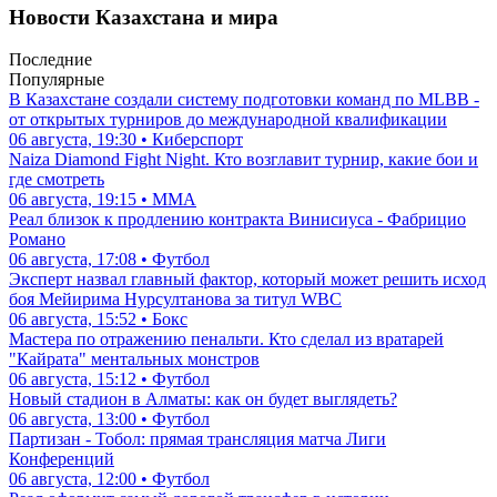
Новости Казахстана и мира
Последние
Популярные
В Казахстане создали систему подготовки команд по MLBB -
от открытых турниров до международной квалификации
06 августа, 19:30 • Киберспорт
Naiza Diamond Fight Night. Кто возглавит турнир, какие бои и
где смотреть
06 августа, 19:15 • ММА
Реал близок к продлению контракта Винисиуса - Фабрицио
Романо
06 августа, 17:08 • Футбол
Эксперт назвал главный фактор, который может решить исход
боя Мейирима Нурсултанова за титул WBC
06 августа, 15:52 • Бокс
Мастера по отражению пенальти. Кто сделал из вратарей
"Кайрата" ментальных монстров
06 августа, 15:12 • Футбол
Новый стадион в Алматы: как он будет выглядеть?
06 августа, 13:00 • Футбол
Партизан - Тобол: прямая трансляция матча Лиги
Конференций
06 августа, 12:00 • Футбол