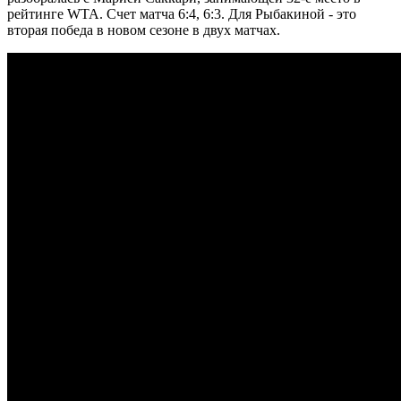
рейтинге WTA. Счет матча 6:4, 6:3. Для Рыбакиной - это
вторая победа в новом сезоне в двух матчах.