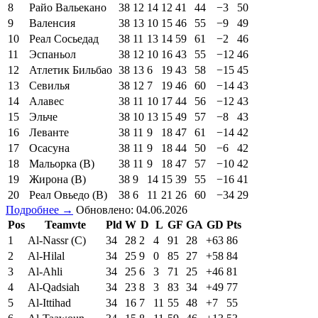
8
Райо Вальекано
38
12
14
12
41
44
−3
50
9
Валенсия
38
13
10
15
46
55
−9
49
10
Реал Сосьедад
38
11
13
14
59
61
−2
46
11
Эспаньол
38
12
10
16
43
55
−12
46
12
Атлетик Бильбао
38
13
6
19
43
58
−15
45
13
Севилья
38
12
7
19
46
60
−14
43
14
Алавес
38
11
10
17
44
56
−12
43
15
Эльче
38
10
13
15
49
57
−8
43
16
Леванте
38
11
9
18
47
61
−14
42
17
Осасуна
38
11
9
18
44
50
−6
42
18
Мальорка (В)
38
11
9
18
47
57
−10
42
19
Жирона (В)
38
9
14
15
39
55
−16
41
20
Реал Овьедо (В)
38
6
11
21
26
60
−34
29
Подробнее →
Обновлено: 04.06.2026
Pos
Teamvte
Pld
W
D
L
GF
GA
GD
Pts
1
Al-Nassr (C)
34
28
2
4
91
28
+63
86
2
Al-Hilal
34
25
9
0
85
27
+58
84
3
Al-Ahli
34
25
6
3
71
25
+46
81
4
Al-Qadsiah
34
23
8
3
83
34
+49
77
5
Al-Ittihad
34
16
7
11
55
48
+7
55