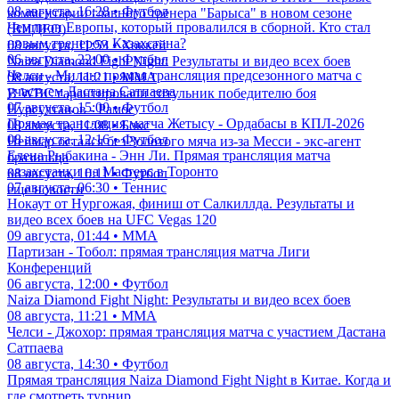
08 августа, 16:28 • Футбол
комментарии главного тренера "Барыса" в новом сезоне
Чемпион Европы, который провалился в сборной. Кто стал
(ВИДЕО)
новым тренером Казахстана?
08 августа, 11:53 • Хоккей
06 августа, 22:00 • Футбол
Naiza Diamond Fight Night: Результаты и видео всех боев
Челси - Милан: прямая трансляция предсезонного матча с
08 августа, 11:21 • ММА
участием Дастана Сатпаева
В WBC гарантировали титульник победителю боя
07 августа, 15:00 • Футбол
Нурсултанов - Рамос
Прямая трансляция матча Жетысу - Ордабасы в КПЛ-2026
08 августа, 11:08 • Бокс
08 августа, 12:16 • Футбол
Неймар остался без Золотого мяча из-за Месси - экс-агент
Елена Рыбакина - Энн Ли. Прямая трансляция матча
бразильца
казахстанки на Мастерс в Торонто
08 августа, 10:11 • Футбол
07 августа, 06:30 • Теннис
еще новости
Нокаут от Нургожая, финиш от Салкиллда. Результаты и
видео всех боев на UFC Vegas 120
09 августа, 01:44 • ММА
Партизан - Тобол: прямая трансляция матча Лиги
Конференций
06 августа, 12:00 • Футбол
Naiza Diamond Fight Night: Результаты и видео всех боев
08 августа, 11:21 • ММА
Челси - Джохор: прямая трансляция матча с участием Дастана
Сатпаева
08 августа, 14:30 • Футбол
Прямая трансляция Naiza Diamond Fight Night в Китае. Когда и
где смотреть турнир