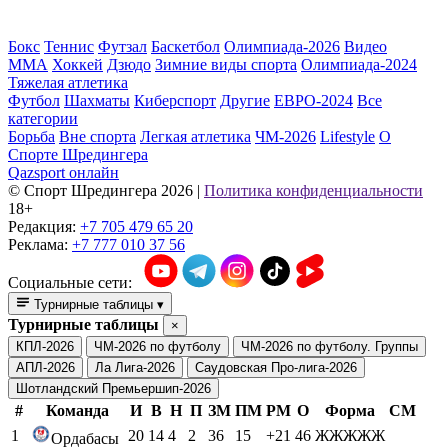
Бокс
Теннис
Футзал
Баскетбол
Олимпиада-2026
Видео
ММА
Хоккей
Дзюдо
Зимние виды спорта
Олимпиада-2024
Тяжелая атлетика
Футбол
Шахматы
Киберспорт
Другие
ЕВРО-2024
Все
категории
Борьба
Вне спорта
Легкая атлетика
ЧМ-2026
Lifestyle
О
Спорте Шредингера
Qazsport онлайн
© Cпорт Шредингера 2026
|
Политика конфиденциальности
18+
Редакция:
+7 705 479 65 20
Реклама:
+7 777 010 37 56
Социальные сети:
Турнирные таблицы
▾
Турнирные таблицы
×
КПЛ-2026
ЧМ-2026 по футболу
ЧМ-2026 по футболу. Группы
АПЛ-2026
Ла Лига-2026
Саудовская Про-лига-2026
Шотландский Премьершип-2026
#
Команда
И
В
Н
П
ЗМ
ПМ
РМ
О
Форма
СМ
1
20
14
4
2
36
15
+21
46
ЖЖЖЖЖ
Ордабасы