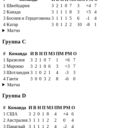
1
Швейцария
3
2
1
0
7
3
+4
7
2
Канада
3
1
1
1
8
3
+5
4
3
Босния и Герцеговина
3
1
1
1
5
6
-1
4
4
Катар
3
0
1
2
2
10
-8
1
Матчи
Группа C
#
Команда
И
В
Н
П
МЗ
ПМ
РМ
О
1
Бразилия
3
2
1
0
7
1
+6
7
2
Марокко
3
2
1
0
6
3
+3
7
3
Шотландия
3
1
0
2
1
4
-3
3
4
Гаити
3
0
0
3
2
8
-6
0
Матчи
Группа D
#
Команда
И
В
Н
П
МЗ
ПМ
РМ
О
1
США
3
2
0
1
8
4
+4
6
2
Австралия
3
1
1
1
2
2
0
4
3
Парагвай
3
1
1
1
2
4
-2
4