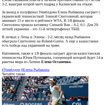
3-2, выиграв второй матч подряд у Калинской на отказе.
За выход в полуфинал Уимблдона Елена Рыбакина сыграет с
украинской теннисисткой Элиной Свитолиной, которая
занимает 21-е место в рейтинге WTA. В 1/8 финала
Свитолина прошла китаянку Синьюй Ван – 6:2, 6:1. Для 29-
летней украинки - это 11-й четвертьфинал ТБШ.
В личках у Лены и Элины - 2-2, месяц назад Рыбакина
обыграла Свитолину на Roland-Garros. А еще у казахстанки
есть победа над украинкой на траве.
Напомним, также в 1/8 финала сыграет другая казахстанская
теннисистка Юлия Путинцева, соперницей которой будет 14-я
ракетка мира из Латвии
Елена Остапенко.
#Уимблдон
#Елена Рыбакина
Читайте также