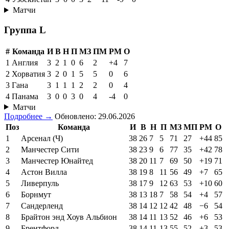
Матчи
Группа L
#
Команда
И
В
Н
П
МЗ
ПМ
РМ
О
1
Англия
3
2
1
0
6
2
+4
7
2
Хорватия
3
2
0
1
5
5
0
6
3
Гана
3
1
1
1
2
2
0
4
4
Панама
3
0
0
3
0
4
-4
0
Матчи
Подробнее →
Обновлено: 29.06.2026
Поз
Команда
И
В
Н
П
МЗ
МП
РМ
О
1
Арсенал (Ч)
38
26
7
5
71
27
+44
85
2
Манчестер Сити
38
23
9
6
77
35
+42
78
3
Манчестер Юнайтед
38
20
11
7
69
50
+19
71
4
Астон Вилла
38
19
8
11
56
49
+7
65
5
Ливерпуль
38
17
9
12
63
53
+10
60
6
Борнмут
38
13
18
7
58
54
+4
57
7
Сандерленд
38
14
12
12
42
48
−6
54
8
Брайтон энд Хоув Альбион
38
14
11
13
52
46
+6
53
9
Брентфорд
38
14
11
13
55
52
+3
53