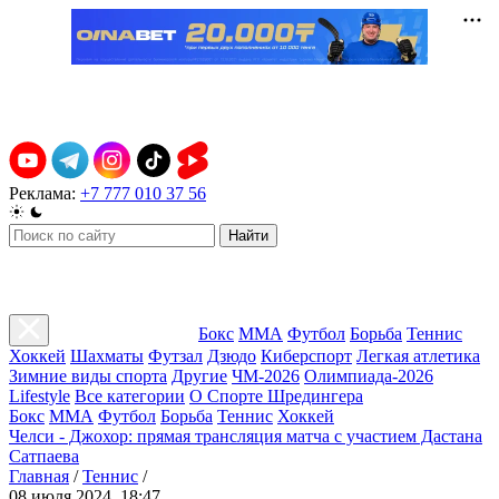
Реклама:
+7 777 010 37 56
Найти
Бокс
ММА
Футбол
Борьба
Теннис
Хоккей
Шахматы
Футзал
Дзюдо
Киберспорт
Легкая атлетика
Зимние виды спорта
Другие
ЧМ-2026
Олимпиада-2026
Lifestyle
Все категории
О Спорте Шредингера
Бокс
ММА
Футбол
Борьба
Теннис
Хоккей
Челси - Джохор: прямая трансляция матча с участием Дастана
Сатпаева
Главная
/
Теннис
/
08 июля 2024, 18:47