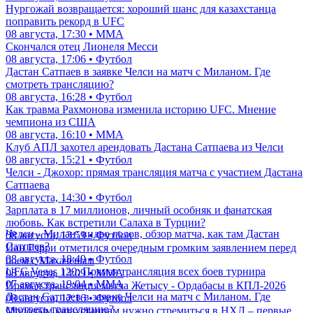
Нургожай возвращается: хороший шанс для казахстанца
поправить рекорд в UFC
08 августа, 17:30 • ММА
Скончался отец Лионеля Месси
08 августа, 17:06 • Футбол
Дастан Сатпаев в заявке Челси на матч с Миланом. Где
смотреть трансляцию?
08 августа, 16:28 • Футбол
Как травма Рахмонова изменила историю UFC. Мнение
чемпиона из США
08 августа, 16:10 • ММА
Клуб АПЛ захотел арендовать Дастана Сатпаева из Челси
08 августа, 15:21 • Футбол
Челси - Джохор: прямая трансляция матча с участием Дастана
Сатпаева
08 августа, 14:30 • Футбол
Зарплата в 17 миллионов, личный особняк и фанатская
любовь. Как встретили Салаха в Турции?
Челси - Милан: видео голов, обзор матча, как там Дастан
08 августа, 13:59 • Футбол
Сатпаев?
Иан Гэрри отметился очередным громким заявлением перед
08 августа, 18:49 • Футбол
боем с Махачевым
UFC Vegas 120: Прямая трансляция всех боев турнира
08 августа, 13:09 • ММА
07 августа, 19:04 • ММА
Прямая трансляция матча Жетысу - Ордабасы в КПЛ-2026
Дастан Сатпаев в заявке Челси на матч с Миланом. Где
08 августа, 12:16 • Футбол
смотреть трансляцию?
Молодым казахстанцам нужно стремиться в НХЛ – первые