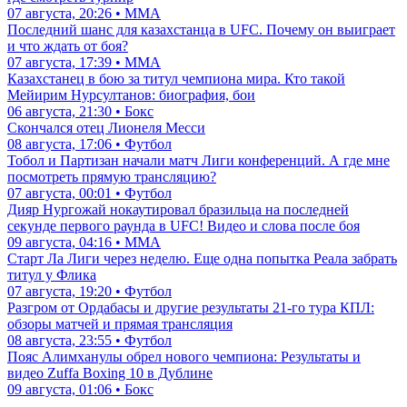
07 августа, 20:26 • ММА
Последний шанс для казахстанца в UFC. Почему он выиграет
и что ждать от боя?
07 августа, 17:39 • ММА
Казахстанец в бою за титул чемпиона мира. Кто такой
Мейирим Нурсултанов: биография, бои
06 августа, 21:30 • Бокс
Скончался отец Лионеля Месси
08 августа, 17:06 • Футбол
Тобол и Партизан начали матч Лиги конференций. А где мне
посмотреть прямую трансляцию?
07 августа, 00:01 • Футбол
Дияр Нургожай нокаутировал бразильца на последней
секунде первого раунда в UFC! Видео и слова после боя
09 августа, 04:16 • ММА
Старт Ла Лиги через неделю. Еще одна попытка Реала забрать
титул у Флика
07 августа, 19:20 • Футбол
Разгром от Ордабасы и другие результаты 21-го тура КПЛ:
обзоры матчей и прямая трансляция
08 августа, 23:55 • Футбол
Пояс Алимханулы обрел нового чемпиона: Результаты и
видео Zuffa Boxing 10 в Дублине
09 августа, 01:06 • Бокс