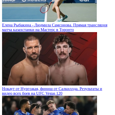
Елена Рыбакина - Людмила Самсонова. Прямая трансляция
матча казахстанки на Мастерс в Торонто
Нокаут от Нургожая, финиш от Салкиллда. Результаты и
видео всех боев на UFC Vegas 120