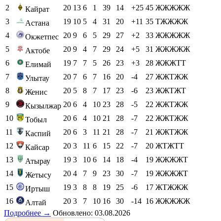
2
20
13
6
1
39
14
+25
45
ЖЖЖЖЖ
Кайрат
3
19
10
5
4
31
20
+11
35
ТЖЖЖЖ
Астана
4
20
9
6
5
29
27
+2
33
ЖЖЖЖЖ
Окжетпес
5
20
9
4
7
29
24
+5
31
ЖЖЖЖЖ
Актобе
6
19
7
7
5
26
23
+3
28
ЖЖЖТТ
Елимай
7
20
7
6
7
16
20
-4
27
ЖЖТЖЖ
Улытау
8
20
5
8
7
17
23
-6
23
ЖЖТЖТ
Женис
9
20
6
4
10
23
28
-5
22
ЖЖТЖЖ
Кызылжар
10
20
6
4
10
21
28
-7
22
ЖЖТЖЖ
Тобыл
11
20
6
3
11
21
28
-7
21
ЖЖТЖЖ
Каспий
12
20
3
11
6
15
22
-7
20
ЖТЖТТ
Кайсар
13
19
3
10
6
14
18
-4
19
ЖЖЖЖТ
Атырау
14
20
4
7
9
23
30
-7
19
ЖЖЖЖТ
Жетысу
15
19
3
8
8
19
25
-6
17
ЖТЖЖЖ
Иртыш
16
20
3
7
10
16
30
-14
16
ЖЖЖЖЖ
Алтай
Подробнее →
Обновлено: 03.08.2026