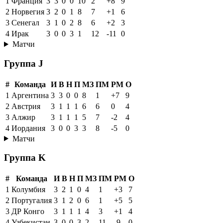
1
Франция
3
3
0
0
10
2
+8
9
2
Норвегия
3
2
0
1
8
7
+1
6
3
Сенегал
3
1
0
2
8
6
+2
3
4
Ирак
3
0
0
3
1
12
-11
0
Матчи
Группа J
#
Команда
И
В
Н
П
МЗ
ПМ
РМ
О
1
Аргентина
3
3
0
0
8
1
+7
9
2
Австрия
3
1
1
1
6
6
0
4
3
Алжир
3
1
1
1
5
7
-2
4
4
Иордания
3
0
0
3
3
8
-5
0
Матчи
Группа K
#
Команда
И
В
Н
П
МЗ
ПМ
РМ
О
1
Колумбия
3
2
1
0
4
1
+3
7
2
Португалия
3
1
2
0
6
1
+5
5
3
ДР Конго
3
1
1
1
4
3
+1
4
4
Узбекистан
3
0
0
3
2
11
-9
0