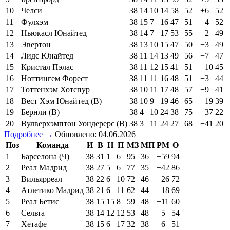
10
Челси
38
14
10
14
58
52
+6
52
11
Фулхэм
38
15
7
16
47
51
−4
52
12
Ньюкасл Юнайтед
38
14
7
17
53
55
−2
49
13
Эвертон
38
13
10
15
47
50
−3
49
14
Лидс Юнайтед
38
11
14
13
49
56
−7
47
15
Кристал Пэлас
38
11
12
15
41
51
−10
45
16
Ноттингем Форест
38
11
11
16
48
51
−3
44
17
Тоттенхэм Хотспур
38
10
11
17
48
57
−9
41
18
Вест Хэм Юнайтед (В)
38
10
9
19
46
65
−19
39
19
Бернли (В)
38
4
10
24
38
75
−37
22
20
Вулверхэмптон Уондерерс (В)
38
3
11
24
27
68
−41
20
Подробнее →
Обновлено: 04.06.2026
Поз
Команда
И
В
Н
П
МЗ
МП
РМ
О
1
Барселона (Ч)
38
31
1
6
95
36
+59
94
2
Реал Мадрид
38
27
5
6
77
35
+42
86
3
Вильярреал
38
22
6
10
72
46
+26
72
4
Атлетико Мадрид
38
21
6
11
62
44
+18
69
5
Реал Бетис
38
15
15
8
59
48
+11
60
6
Сельта
38
14
12
12
53
48
+5
54
7
Хетафе
38
15
6
17
32
38
−6
51