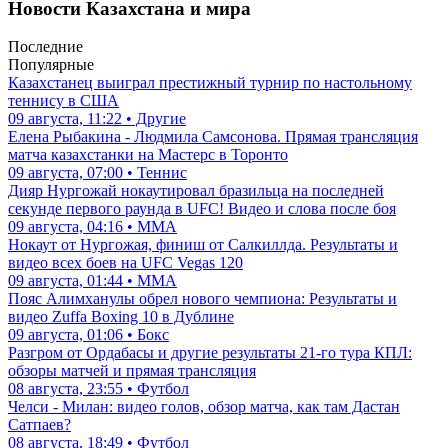
Новости Казахстана и мира
Последние
Популярные
Казахстанец выиграл престижный турнир по настольному
теннису в США
09 августа, 11:22 • Другие
Елена Рыбакина - Людмила Самсонова. Прямая трансляция
матча казахстанки на Мастерс в Торонто
09 августа, 07:00 • Теннис
Дияр Нургожай нокаутировал бразильца на последней
секунде первого раунда в UFC! Видео и слова после боя
09 августа, 04:16 • ММА
Нокаут от Нургожая, финиш от Салкиллда. Результаты и
видео всех боев на UFC Vegas 120
09 августа, 01:44 • ММА
Пояс Алимханулы обрел нового чемпиона: Результаты и
видео Zuffa Boxing 10 в Дублине
09 августа, 01:06 • Бокс
Разгром от Ордабасы и другие результаты 21-го тура КПЛ:
обзоры матчей и прямая трансляция
08 августа, 23:55 • Футбол
Челси - Милан: видео голов, обзор матча, как там Дастан
Сатпаев?
08 августа, 18:49 • Футбол