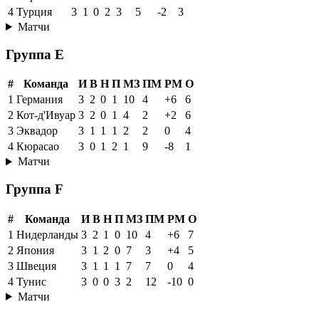
4
Турция
3
1
0
2
3
5
-2
3
Матчи
Группа E
#
Команда
И
В
Н
П
МЗ
ПМ
РМ
О
1
Германия
3
2
0
1
10
4
+6
6
2
Кот-д'Ивуар
3
2
0
1
4
2
+2
6
3
Эквадор
3
1
1
1
2
2
0
4
4
Кюрасао
3
0
1
2
1
9
-8
1
Матчи
Группа F
#
Команда
И
В
Н
П
МЗ
ПМ
РМ
О
1
Нидерланды
3
2
1
0
10
4
+6
7
2
Япония
3
1
2
0
7
3
+4
5
3
Швеция
3
1
1
1
7
7
0
4
4
Тунис
3
0
0
3
2
12
-10
0
Матчи