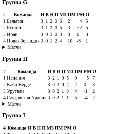
Группа G
#
Команда
И
В
Н
П
МЗ
ПМ
РМ
О
1
Бельгия
3
1
2
0
6
2
+4
5
2
Египет
3
1
2
0
5
3
+2
5
3
Иран
3
0
3
0
3
3
0
3
4
Новая Зеландия
3
0
1
2
4
10
-6
1
Матчи
Группа H
#
Команда
И
В
Н
П
МЗ
ПМ
РМ
О
1
Испания
3
2
1
0
5
0
+5
7
2
Кабо-Верде
3
0
3
0
2
2
0
3
3
Уругвай
3
0
2
1
3
4
-1
2
4
Саудовская Аравия
3
0
2
1
1
5
-4
2
Матчи
Группа I
#
Команда
И
В
Н
П
МЗ
ПМ
РМ
О