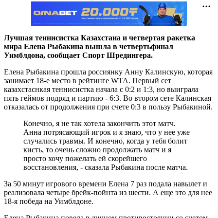
Лучшая теннисистка Казахстана и четвертая ракетка
мира Елена Рыбакина вышла в четвертьфинал
Уимблдона, сообщает Спорт Шредингера.
Елена Рыбакина прошла россиянку Анну Калинскую, которая
занимает 18-е место в рейтинге WTA. Первый сет
казахстаснкая теннисистка начала с 0:2 и 1:3, но выиграла
пять геймов подряд и партию - 6:3. Во втором сете Калинская
отказалась от продолжения при счете 0:3 в пользу Рыбакиной.
Конечно, я не так хотела закончить этот матч.
Анна потрясающий игрок и я знаю, что у нее уже
случались травмы. И конечно, когда у тебя болит
кисть, то очень сложно продолжать матч и я
просто хочу пожелать ей скорейшего
восстановления, - сказала Рыбакина после матча.
За 50 минут игрового времени Елена 7 раз подала навылет и
реализовала четыре брейк-пойнта из шести. А еще это для нее
18-я победа на Уимблдоне.
Елена Рыбакина повела в личном противостоянии со счетом