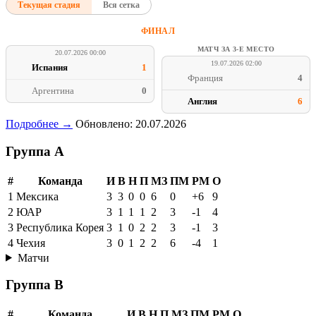
Текущая стадия
Вся сетка
ФИНАЛ
МАТЧ ЗА 3-Е МЕСТО
20.07.2026 00:00
19.07.2026 02:00
Испания
1
Франция
4
Аргентина
0
Англия
6
Подробнее →
Обновлено: 20.07.2026
Группа A
#
Команда
И
В
Н
П
МЗ
ПМ
РМ
О
1
Мексика
3
3
0
0
6
0
+6
9
2
ЮАР
3
1
1
1
2
3
-1
4
3
Республика Корея
3
1
0
2
2
3
-1
3
4
Чехия
3
0
1
2
2
6
-4
1
Матчи
Группа B
#
Команда
И
В
Н
П
МЗ
ПМ
РМ
О