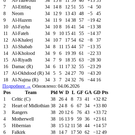
6
Al-Taawoun
34
15
8
11
59
46
+13
53
7
Al-Ettifaq
34
14
8
12
51
55
−4
50
8
Neom
34
12
9
13
43
48
−5
45
9
Al-Hazem
34
11
9
14
38
57
−19
42
10
Al-Fayha
34
10
8
16
41
54
−13
38
11
Al-Fateh
34
9
10
15
41
55
−14
37
12
Al-Khaleej
34
10
7
17
54
62
−8
37
13
Al-Shabab
34
8
11
15
44
57
−13
35
14
Al-Kholood
34
9
6
19
39
61
−22
33
15
Al-Riyadh
34
7
9
18
35
63
−28
30
16
Damac (R)
34
6
11
17
32
55
−23
29
17
Al-Okhdood (R)
34
5
5
24
27
70
−43
20
18
Al-Najma (R)
34
3
7
24
32
76
−44
16
Подробнее →
Обновлено: 04.06.2026
Pos
Team
Pld
W
D
L
GF
GA
GD
Pts
1
Celtic (C)
38
26
4
8
73
41
+32
82
2
Heart of Midlothian
38
24
8
6
67
34
+33
80
3
Rangers
38
20
12
6
76
43
+33
72
4
Motherwell
38
16
13
9
59
36
+23
61
5
Hibernian
38
15
12
11
58
44
+14
57
6
Falkirk
38
14
7
17
50
62
−12
49