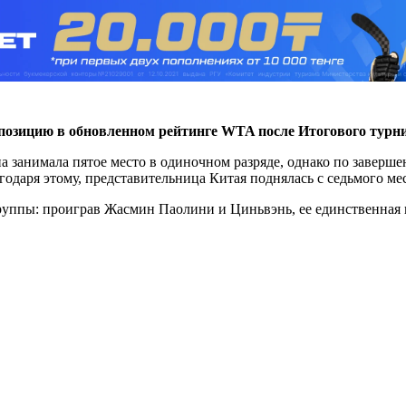
 позицию в обновленном рейтинге WTA после Итогового турн
 занимала пятое место в одиночном разряде, однако по завершен
одаря этому, представительница Китая поднялась с седьмого мес
уппы: проиграв Жасмин Паолини и Циньвэнь, ее единственная п