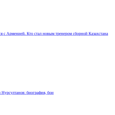
я с Арменией. Кто стал новым тренером сборной Казахстана
м Нурсултанов: биография, бои