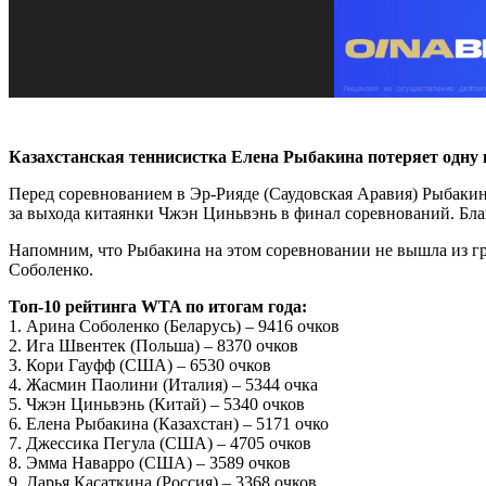
Казахстанская теннисистка Елена Рыбакина потеряет одну
Перед соревнованием в Эр-Рияде (Саудовская Аравия) Рыбакина
за выхода китаянки Чжэн Циньвэнь в финал соревнований. Благ
Напомним, что Рыбакина на этом соревновании не вышла из гр
Соболенко.
Топ-10 рейтинга WTA по итогам года:
1. Арина Соболенко (Беларусь) – 9416 очков
2. Ига Швентек (Польша) – 8370 очков
3. Кори Гауфф (США) – 6530 очков
4. Жасмин Паолини (Италия) – 5344 очка
5. Чжэн Циньвэнь (Китай) – 5340 очков
6. Елена Рыбакина (Казахстан) – 5171 очко
7. Джессика Пегула (США) – 4705 очков
8. Эмма Наварро (США) – 3589 очков
9. Дарья Касаткина (Россия) – 3368 очков