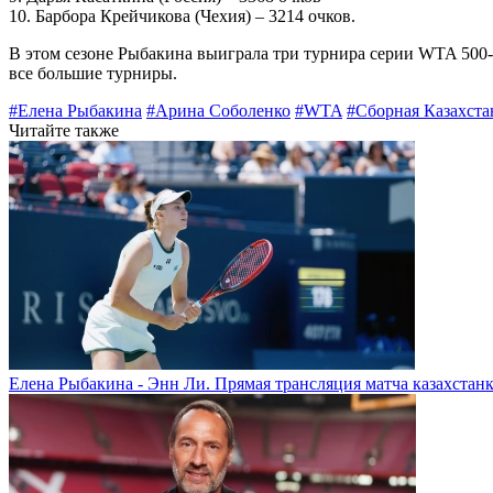
10. Барбора Крейчикова (Чехия) – 3214 очков.
В этом сезоне Рыбакина выиграла три турнира серии WTA 500-
все большие турниры.
#Елена Рыбакина
#Арина Соболенко
#WTA
#Сборная Казахста
Читайте также
Елена Рыбакина - Энн Ли. Прямая трансляция матча казахстанк