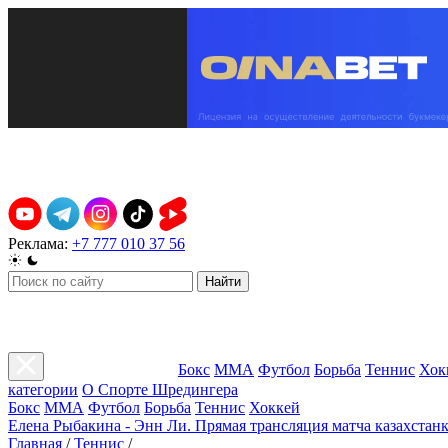
Реклама:
+7 777 010 37 56
Найти
Бокс
ММА
Футбол
Борьба
Теннис
Хок
категории
О Спорте Шредингера
Бокс
ММА
Футбол
Борьба
Теннис
Хоккей
Елена Рыбакина - Энн Ли. Прямая трансляция матча казахстанк
Главная
/
Теннис
/