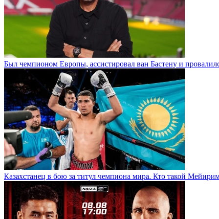
Был чемпионом Европы, ассистировал ван Бастену и провалилс
Казахстанец в бою за титул чемпиона мира. Кто такой Мейири