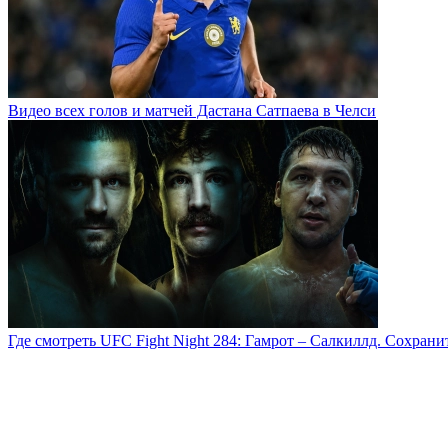
Видео всех голов и матчей Дастана Сатпаева в Челси
Где смотреть UFC Fight Night 284: Гамрот – Салкиллд. Сохран