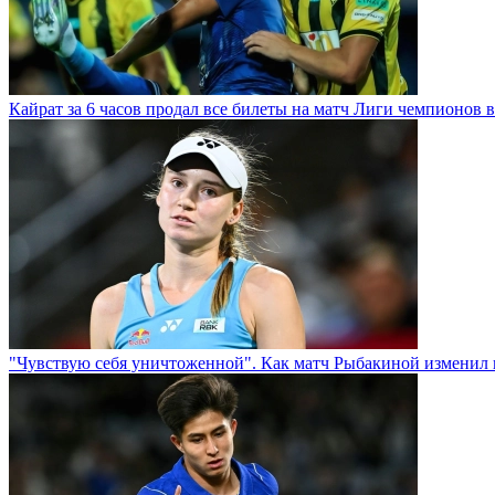
Кайрат за 6 часов продал все билеты на матч Лиги чемпионов в
"Чувствую себя уничтоженной". Как матч Рыбакиной изменил 