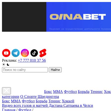
Реклама:
+7 777 010 37 56
Найти
Бокс
ММА
Футбол
Борьба
Теннис
Хок
категории
О Спорте Шредингера
Бокс
ММА
Футбол
Борьба
Теннис
Хоккей
Видео всех голов и матчей Дастана Сатпаева в Челси
Главная
/
Футбол
/