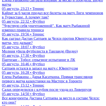
Елена Рыбакина сыграла впервые за месяц и победила. Видео
матча
05 августа, 23:23 • Теннис
Кайрат за 6 часов продал все билеты на матч Лиги чемпионов
в Туркестане. А почему там?
05 августа, 22:32 • Футбол
"Чувствую себя уничтоженной". Как матч Рыбакиной
изменил правила тенниса
05 августа, 19:56 • Теннис
Как сыграл Дастан Сатпаев за Челси против Ювентуса: видео
матча, что дальше?
05 августа, 18:07 • Футбол
Молния убила футболиста в Таиланде (Видео)
05 августа, 17:30 • Футбол
Партизан - Тобол: серьезное испытание в ЛК
05 августа, 16:46 • Футбол
Сатпаев остался в запасе на матч с Ювентусом
05 августа, 16:28 • Футбол
Елена Рыбакина - Дарья Касаткина. Прямая трансляция
первого матча казахстанки на Мастерс в Торонто
05 августа, 15:12 • Теннис
Салах определился с клубом после ухода из Ливерпуля
05 августа, 14:50 • Футбол
Все конкуренты Дастана Сатпаева за место в составе Челси:
кто они?