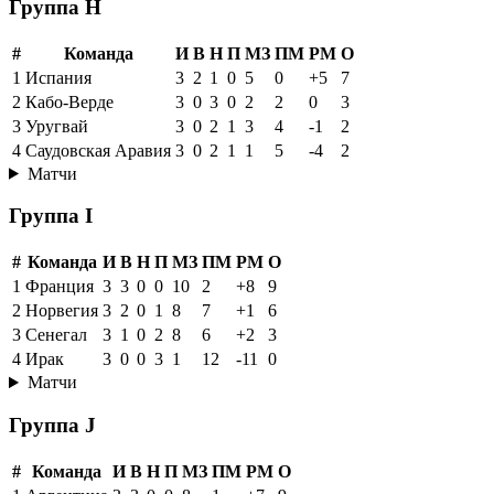
Группа H
#
Команда
И
В
Н
П
МЗ
ПМ
РМ
О
1
Испания
3
2
1
0
5
0
+5
7
2
Кабо-Верде
3
0
3
0
2
2
0
3
3
Уругвай
3
0
2
1
3
4
-1
2
4
Саудовская Аравия
3
0
2
1
1
5
-4
2
Матчи
Группа I
#
Команда
И
В
Н
П
МЗ
ПМ
РМ
О
1
Франция
3
3
0
0
10
2
+8
9
2
Норвегия
3
2
0
1
8
7
+1
6
3
Сенегал
3
1
0
2
8
6
+2
3
4
Ирак
3
0
0
3
1
12
-11
0
Матчи
Группа J
#
Команда
И
В
Н
П
МЗ
ПМ
РМ
О