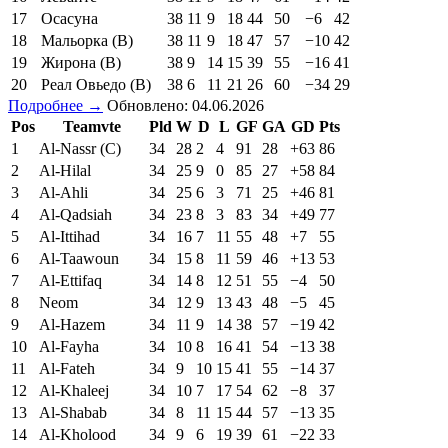
17
Осасуна
38
11
9
18
44
50
−6
42
18
Мальорка (В)
38
11
9
18
47
57
−10
42
19
Жирона (В)
38
9
14
15
39
55
−16
41
20
Реал Овьедо (В)
38
6
11
21
26
60
−34
29
Подробнее →
Обновлено: 04.06.2026
Pos
Teamvte
Pld
W
D
L
GF
GA
GD
Pts
1
Al-Nassr (C)
34
28
2
4
91
28
+63
86
2
Al-Hilal
34
25
9
0
85
27
+58
84
3
Al-Ahli
34
25
6
3
71
25
+46
81
4
Al-Qadsiah
34
23
8
3
83
34
+49
77
5
Al-Ittihad
34
16
7
11
55
48
+7
55
6
Al-Taawoun
34
15
8
11
59
46
+13
53
7
Al-Ettifaq
34
14
8
12
51
55
−4
50
8
Neom
34
12
9
13
43
48
−5
45
9
Al-Hazem
34
11
9
14
38
57
−19
42
10
Al-Fayha
34
10
8
16
41
54
−13
38
11
Al-Fateh
34
9
10
15
41
55
−14
37
12
Al-Khaleej
34
10
7
17
54
62
−8
37
13
Al-Shabab
34
8
11
15
44
57
−13
35
14
Al-Kholood
34
9
6
19
39
61
−22
33