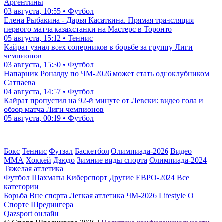
Аргентины
03 августа, 10:55 • Футбол
Елена Рыбакина - Дарья Касаткина. Прямая трансляция
первого матча казахстанки на Мастерс в Торонто
05 августа, 15:12 • Теннис
Кайрат узнал всех соперников в борьбе за группу Лиги
чемпионов
03 августа, 15:30 • Футбол
Напарник Роналду по ЧМ-2026 может стать одноклубником
Сатпаева
04 августа, 14:57 • Футбол
Кайрат пропустил на 92-й минуте от Левски: видео гола и
обзор матча Лиги чемпионов
05 августа, 00:19 • Футбол
Бокс
Теннис
Футзал
Баскетбол
Олимпиада-2026
Видео
ММА
Хоккей
Дзюдо
Зимние виды спорта
Олимпиада-2024
Тяжелая атлетика
Футбол
Шахматы
Киберспорт
Другие
ЕВРО-2024
Все
категории
Борьба
Вне спорта
Легкая атлетика
ЧМ-2026
Lifestyle
О
Спорте Шредингера
Qazsport онлайн