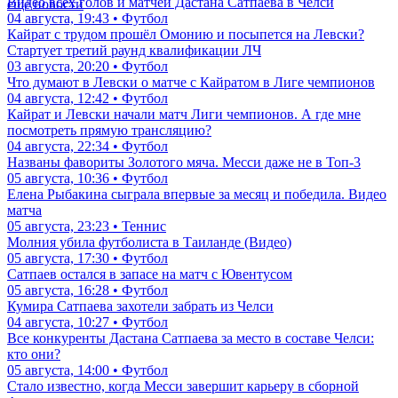
Видео всех голов и матчей Дастана Сатпаева в Челси
еще новости
04 августа, 19:43 • Футбол
Кайрат с трудом прошёл Омонию и посыпется на Левски?
Стартует третий раунд квалификации ЛЧ
03 августа, 20:20 • Футбол
Что думают в Левски о матче с Кайратом в Лиге чемпионов
04 августа, 12:42 • Футбол
Кайрат и Левски начали матч Лиги чемпионов. А где мне
посмотреть прямую трансляцию?
04 августа, 22:34 • Футбол
Названы фавориты Золотого мяча. Месси даже не в Топ-3
05 августа, 10:36 • Футбол
Елена Рыбакина сыграла впервые за месяц и победила. Видео
матча
05 августа, 23:23 • Теннис
Молния убила футболиста в Таиланде (Видео)
05 августа, 17:30 • Футбол
Сатпаев остался в запасе на матч с Ювентусом
05 августа, 16:28 • Футбол
Кумира Сатпаева захотели забрать из Челси
04 августа, 10:27 • Футбол
Все конкуренты Дастана Сатпаева за место в составе Челси:
кто они?
05 августа, 14:00 • Футбол
Стало известно, когда Месси завершит карьеру в сборной