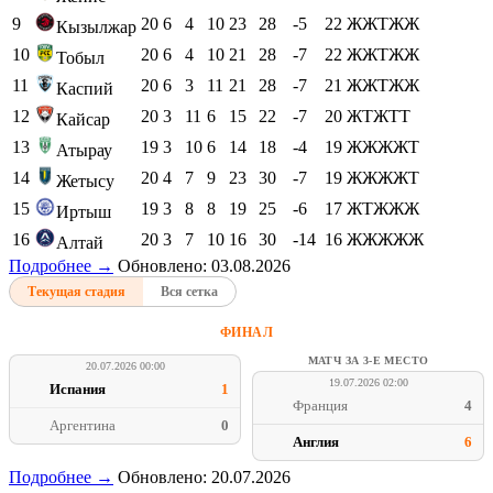
9
20
6
4
10
23
28
-5
22
ЖЖТЖЖ
Кызылжар
10
20
6
4
10
21
28
-7
22
ЖЖТЖЖ
Тобыл
11
20
6
3
11
21
28
-7
21
ЖЖТЖЖ
Каспий
12
20
3
11
6
15
22
-7
20
ЖТЖТТ
Кайсар
13
19
3
10
6
14
18
-4
19
ЖЖЖЖТ
Атырау
14
20
4
7
9
23
30
-7
19
ЖЖЖЖТ
Жетысу
15
19
3
8
8
19
25
-6
17
ЖТЖЖЖ
Иртыш
16
20
3
7
10
16
30
-14
16
ЖЖЖЖЖ
Алтай
Подробнее →
Обновлено: 03.08.2026
Текущая стадия
Вся сетка
ФИНАЛ
МАТЧ ЗА 3-Е МЕСТО
20.07.2026 00:00
19.07.2026 02:00
Испания
1
Франция
4
Аргентина
0
Англия
6
Подробнее →
Обновлено: 20.07.2026