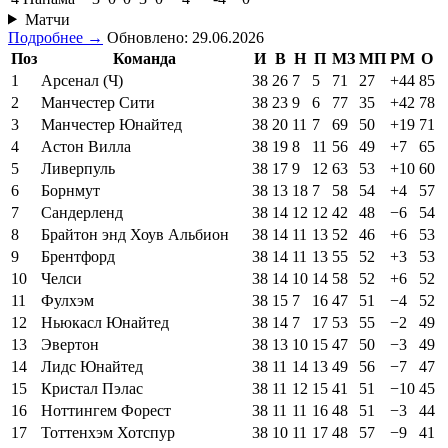
Матчи
Подробнее →
Обновлено: 29.06.2026
Поз
Команда
И
В
Н
П
МЗ
МП
РМ
О
1
Арсенал (Ч)
38
26
7
5
71
27
+44
85
2
Манчестер Сити
38
23
9
6
77
35
+42
78
3
Манчестер Юнайтед
38
20
11
7
69
50
+19
71
4
Астон Вилла
38
19
8
11
56
49
+7
65
5
Ливерпуль
38
17
9
12
63
53
+10
60
6
Борнмут
38
13
18
7
58
54
+4
57
7
Сандерленд
38
14
12
12
42
48
−6
54
8
Брайтон энд Хоув Альбион
38
14
11
13
52
46
+6
53
9
Брентфорд
38
14
11
13
55
52
+3
53
10
Челси
38
14
10
14
58
52
+6
52
11
Фулхэм
38
15
7
16
47
51
−4
52
12
Ньюкасл Юнайтед
38
14
7
17
53
55
−2
49
13
Эвертон
38
13
10
15
47
50
−3
49
14
Лидс Юнайтед
38
11
14
13
49
56
−7
47
15
Кристал Пэлас
38
11
12
15
41
51
−10
45
16
Ноттингем Форест
38
11
11
16
48
51
−3
44
17
Тоттенхэм Хотспур
38
10
11
17
48
57
−9
41