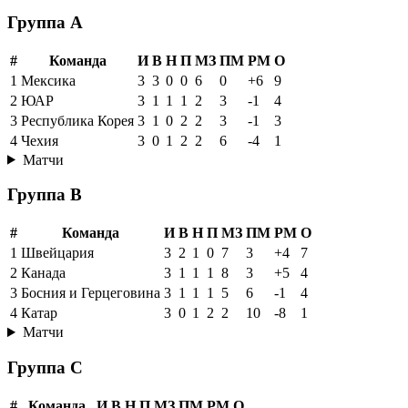
Группа A
#
Команда
И
В
Н
П
МЗ
ПМ
РМ
О
1
Мексика
3
3
0
0
6
0
+6
9
2
ЮАР
3
1
1
1
2
3
-1
4
3
Республика Корея
3
1
0
2
2
3
-1
3
4
Чехия
3
0
1
2
2
6
-4
1
Матчи
Группа B
#
Команда
И
В
Н
П
МЗ
ПМ
РМ
О
1
Швейцария
3
2
1
0
7
3
+4
7
2
Канада
3
1
1
1
8
3
+5
4
3
Босния и Герцеговина
3
1
1
1
5
6
-1
4
4
Катар
3
0
1
2
2
10
-8
1
Матчи
Группа C
#
Команда
И
В
Н
П
МЗ
ПМ
РМ
О