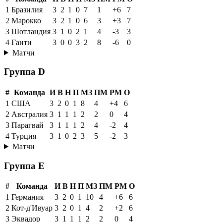
1
Бразилия
3
2
1
0
7
1
+6
7
2
Марокко
3
2
1
0
6
3
+3
7
3
Шотландия
3
1
0
2
1
4
-3
3
4
Гаити
3
0
0
3
2
8
-6
0
Матчи
Группа D
#
Команда
И
В
Н
П
МЗ
ПМ
РМ
О
1
США
3
2
0
1
8
4
+4
6
2
Австралия
3
1
1
1
2
2
0
4
3
Парагвай
3
1
1
1
2
4
-2
4
4
Турция
3
1
0
2
3
5
-2
3
Матчи
Группа E
#
Команда
И
В
Н
П
МЗ
ПМ
РМ
О
1
Германия
3
2
0
1
10
4
+6
6
2
Кот-д'Ивуар
3
2
0
1
4
2
+2
6
3
Эквадор
3
1
1
1
2
2
0
4