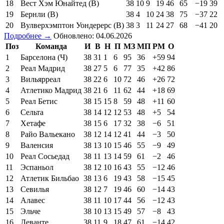
18
Вест Хэм Юнайтед (В)
38
10
9
19
46
65
−19
39
19
Бернли (В)
38
4
10
24
38
75
−37
22
20
Вулверхэмптон Уондерерс (В)
38
3
11
24
27
68
−41
20
Подробнее →
Обновлено: 04.06.2026
Поз
Команда
И
В
Н
П
МЗ
МП
РМ
О
1
Барселона (Ч)
38
31
1
6
95
36
+59
94
2
Реал Мадрид
38
27
5
6
77
35
+42
86
3
Вильярреал
38
22
6
10
72
46
+26
72
4
Атлетико Мадрид
38
21
6
11
62
44
+18
69
5
Реал Бетис
38
15
15
8
59
48
+11
60
6
Сельта
38
14
12
12
53
48
+5
54
7
Хетафе
38
15
6
17
32
38
−6
51
8
Райо Вальекано
38
12
14
12
41
44
−3
50
9
Валенсия
38
13
10
15
46
55
−9
49
10
Реал Сосьедад
38
11
13
14
59
61
−2
46
11
Эспаньол
38
12
10
16
43
55
−12
46
12
Атлетик Бильбао
38
13
6
19
43
58
−15
45
13
Севилья
38
12
7
19
46
60
−14
43
14
Алавес
38
11
10
17
44
56
−12
43
15
Эльче
38
10
13
15
49
57
−8
43
16
Леванте
38
11
9
18
47
61
−14
42