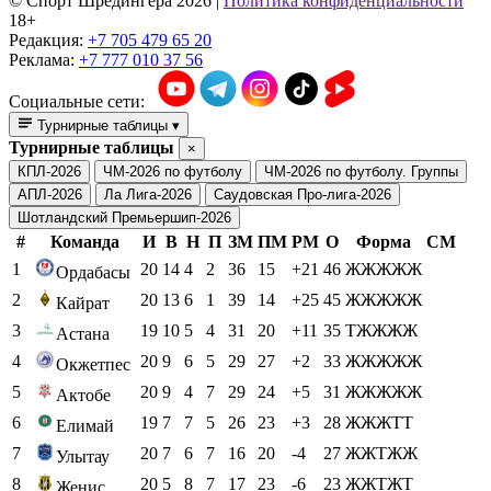
© Cпорт Шредингера 2026
|
Политика конфиденциальности
18+
Редакция:
+7 705 479 65 20
Реклама:
+7 777 010 37 56
Социальные сети:
Турнирные таблицы
▾
Турнирные таблицы
×
КПЛ-2026
ЧМ-2026 по футболу
ЧМ-2026 по футболу. Группы
АПЛ-2026
Ла Лига-2026
Саудовская Про-лига-2026
Шотландский Премьершип-2026
#
Команда
И
В
Н
П
ЗМ
ПМ
РМ
О
Форма
СМ
1
20
14
4
2
36
15
+21
46
ЖЖЖЖЖ
Ордабасы
2
20
13
6
1
39
14
+25
45
ЖЖЖЖЖ
Кайрат
3
19
10
5
4
31
20
+11
35
ТЖЖЖЖ
Астана
4
20
9
6
5
29
27
+2
33
ЖЖЖЖЖ
Окжетпес
5
20
9
4
7
29
24
+5
31
ЖЖЖЖЖ
Актобе
6
19
7
7
5
26
23
+3
28
ЖЖЖТТ
Елимай
7
20
7
6
7
16
20
-4
27
ЖЖТЖЖ
Улытау
8
20
5
8
7
17
23
-6
23
ЖЖТЖТ
Женис