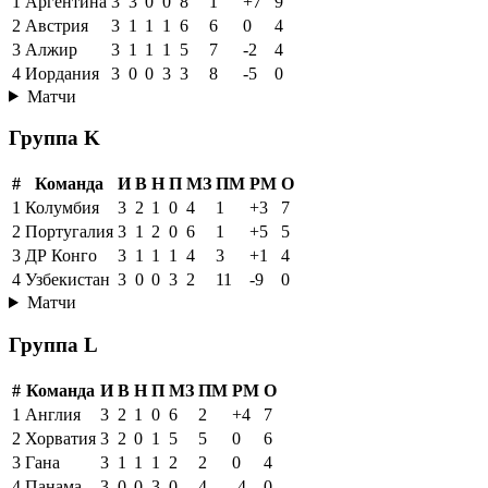
1
Аргентина
3
3
0
0
8
1
+7
9
2
Австрия
3
1
1
1
6
6
0
4
3
Алжир
3
1
1
1
5
7
-2
4
4
Иордания
3
0
0
3
3
8
-5
0
Матчи
Группа K
#
Команда
И
В
Н
П
МЗ
ПМ
РМ
О
1
Колумбия
3
2
1
0
4
1
+3
7
2
Португалия
3
1
2
0
6
1
+5
5
3
ДР Конго
3
1
1
1
4
3
+1
4
4
Узбекистан
3
0
0
3
2
11
-9
0
Матчи
Группа L
#
Команда
И
В
Н
П
МЗ
ПМ
РМ
О
1
Англия
3
2
1
0
6
2
+4
7
2
Хорватия
3
2
0
1
5
5
0
6
3
Гана
3
1
1
1
2
2
0
4
4
Панама
3
0
0
3
0
4
-4
0