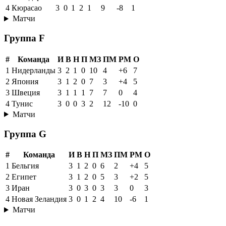
4
Кюрасао
3
0
1
2
1
9
-8
1
Матчи
Группа F
#
Команда
И
В
Н
П
МЗ
ПМ
РМ
О
1
Нидерланды
3
2
1
0
10
4
+6
7
2
Япония
3
1
2
0
7
3
+4
5
3
Швеция
3
1
1
1
7
7
0
4
4
Тунис
3
0
0
3
2
12
-10
0
Матчи
Группа G
#
Команда
И
В
Н
П
МЗ
ПМ
РМ
О
1
Бельгия
3
1
2
0
6
2
+4
5
2
Египет
3
1
2
0
5
3
+2
5
3
Иран
3
0
3
0
3
3
0
3
4
Новая Зеландия
3
0
1
2
4
10
-6
1
Матчи