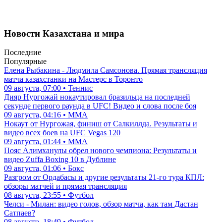
Новости Казахстана и мира
Последние
Популярные
Елена Рыбакина - Людмила Самсонова. Прямая трансляция
матча казахстанки на Мастерс в Торонто
09 августа, 07:00 • Теннис
Дияр Нургожай нокаутировал бразильца на последней
секунде первого раунда в UFC! Видео и слова после боя
09 августа, 04:16 • ММА
Нокаут от Нургожая, финиш от Салкиллда. Результаты и
видео всех боев на UFC Vegas 120
09 августа, 01:44 • ММА
Пояс Алимханулы обрел нового чемпиона: Результаты и
видео Zuffa Boxing 10 в Дублине
09 августа, 01:06 • Бокс
Разгром от Ордабасы и другие результаты 21-го тура КПЛ:
обзоры матчей и прямая трансляция
08 августа, 23:55 • Футбол
Челси - Милан: видео голов, обзор матча, как там Дастан
Сатпаев?
08 августа, 18:49 • Футбол