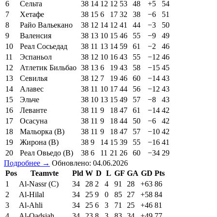
6
Сельта
38
14
12
12
53
48
+5
54
7
Хетафе
38
15
6
17
32
38
−6
51
8
Райо Вальекано
38
12
14
12
41
44
−3
50
9
Валенсия
38
13
10
15
46
55
−9
49
10
Реал Сосьедад
38
11
13
14
59
61
−2
46
11
Эспаньол
38
12
10
16
43
55
−12
46
12
Атлетик Бильбао
38
13
6
19
43
58
−15
45
13
Севилья
38
12
7
19
46
60
−14
43
14
Алавес
38
11
10
17
44
56
−12
43
15
Эльче
38
10
13
15
49
57
−8
43
16
Леванте
38
11
9
18
47
61
−14
42
17
Осасуна
38
11
9
18
44
50
−6
42
18
Мальорка (В)
38
11
9
18
47
57
−10
42
19
Жирона (В)
38
9
14
15
39
55
−16
41
20
Реал Овьедо (В)
38
6
11
21
26
60
−34
29
Подробнее →
Обновлено: 04.06.2026
Pos
Teamvte
Pld
W
D
L
GF
GA
GD
Pts
1
Al-Nassr (C)
34
28
2
4
91
28
+63
86
2
Al-Hilal
34
25
9
0
85
27
+58
84
3
Al-Ahli
34
25
6
3
71
25
+46
81
4
Al-Qadsiah
34
23
8
3
83
34
+49
77