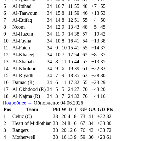
5
Al-Ittihad
34
16
7
11
55
48
+7
55
6
Al-Taawoun
34
15
8
11
59
46
+13
53
7
Al-Ettifaq
34
14
8
12
51
55
−4
50
8
Neom
34
12
9
13
43
48
−5
45
9
Al-Hazem
34
11
9
14
38
57
−19
42
10
Al-Fayha
34
10
8
16
41
54
−13
38
11
Al-Fateh
34
9
10
15
41
55
−14
37
12
Al-Khaleej
34
10
7
17
54
62
−8
37
13
Al-Shabab
34
8
11
15
44
57
−13
35
14
Al-Kholood
34
9
6
19
39
61
−22
33
15
Al-Riyadh
34
7
9
18
35
63
−28
30
16
Damac (R)
34
6
11
17
32
55
−23
29
17
Al-Okhdood (R)
34
5
5
24
27
70
−43
20
18
Al-Najma (R)
34
3
7
24
32
76
−44
16
Подробнее →
Обновлено: 04.06.2026
Pos
Team
Pld
W
D
L
GF
GA
GD
Pts
1
Celtic (C)
38
26
4
8
73
41
+32
82
2
Heart of Midlothian
38
24
8
6
67
34
+33
80
3
Rangers
38
20
12
6
76
43
+33
72
4
Motherwell
38
16
13
9
59
36
+23
61