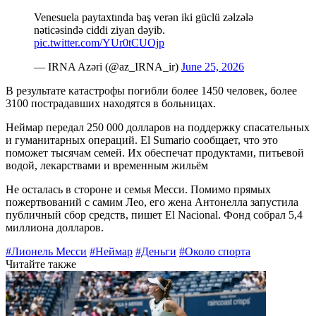
Venesuela paytaxtında baş verən iki güclü zəlzələ
nəticəsində ciddi ziyan dəyib.
pic.twitter.com/YUr0tCUOjp
— IRNA Azəri (@az_IRNA_ir)
June 25, 2026
В результате катастрофы погибли более 1450 человек, более
3100 пострадавших находятся в больницах.
Неймар передал
250 000 долларов
на поддержку спасательных
и гуманитарных операций. El Sumario сообщает, что это
поможет тысячам семей. Их обеспечат продуктами, питьевой
водой, лекарствами и временным жильём
Не осталась в стороне и семья Месси. Помимо прямых
пожертвований c самим Лео, его жена Антонелла запустила
публичный сбор средств, пишет El Nacional. Фонд собрал
5,4
миллиона долларов.
#Лионель Месси
#Неймар
#Деньги
#Около спорта
Читайте также