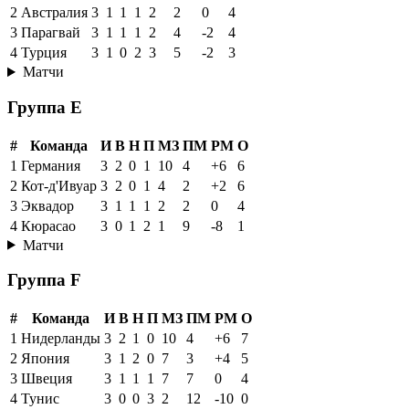
2
Австралия
3
1
1
1
2
2
0
4
3
Парагвай
3
1
1
1
2
4
-2
4
4
Турция
3
1
0
2
3
5
-2
3
Матчи
Группа E
#
Команда
И
В
Н
П
МЗ
ПМ
РМ
О
1
Германия
3
2
0
1
10
4
+6
6
2
Кот-д'Ивуар
3
2
0
1
4
2
+2
6
3
Эквадор
3
1
1
1
2
2
0
4
4
Кюрасао
3
0
1
2
1
9
-8
1
Матчи
Группа F
#
Команда
И
В
Н
П
МЗ
ПМ
РМ
О
1
Нидерланды
3
2
1
0
10
4
+6
7
2
Япония
3
1
2
0
7
3
+4
5
3
Швеция
3
1
1
1
7
7
0
4
4
Тунис
3
0
0
3
2
12
-10
0