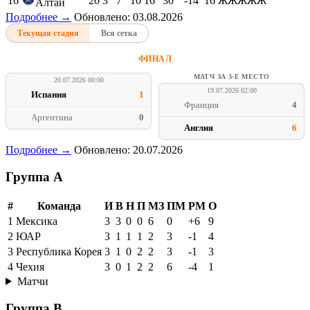
16
20
3
7
10
16
30
-14
16
ЖЖЖЖЖ
Алтай
Подробнее →
Обновлено: 03.08.2026
Текущая стадия
Вся сетка
ФИНАЛ
МАТЧ ЗА 3-Е МЕСТО
20.07.2026 00:00
19.07.2026 02:00
Испания
1
Франция
4
Аргентина
0
Англия
6
Подробнее →
Обновлено: 20.07.2026
Группа A
#
Команда
И
В
Н
П
МЗ
ПМ
РМ
О
1
Мексика
3
3
0
0
6
0
+6
9
2
ЮАР
3
1
1
1
2
3
-1
4
3
Республика Корея
3
1
0
2
2
3
-1
3
4
Чехия
3
0
1
2
2
6
-4
1
Матчи
Группа B