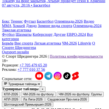
Токаеву на фоне закрытия, Атырау проведет сезон в Армении
07 августа, 20:16 • Баскетбол
Бокс
Теннис
Футзал
Баскетбол
Олимпиада-2026
Видео
ММА
Хоккей
Дзюдо
Зимние виды спорта
Олимпиада-2024
Тяжелая атлетика
Футбол
Шахматы
Киберспорт
Другие
ЕВРО-2024
Все
категории
Борьба
Вне спорта
Легкая атлетика
ЧМ-2026
Lifestyle
О
Спорте Шредингера
Qazsport онлайн
© Cпорт Шредингера 2026
|
Политика конфиденциальности
18+
Редакция:
+7 705 479 65 20
Реклама:
+7 777 010 37 56
Социальные сети:
Турнирные таблицы
▾
Турнирные таблицы
×
КПЛ-2026
ЧМ-2026 по футболу
ЧМ-2026 по футболу. Группы
АПЛ-2026
Ла Лига-2026
Саудовская Про-лига-2026
Шотландский Премьершип-2026