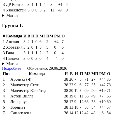
3
ДР Конго
3
1
1
1
4
3
+1
4
4
Узбекистан
3
0
0
3
2
11
-9
0
Матчи
Группа L
#
Команда
И
В
Н
П
МЗ
ПМ
РМ
О
1
Англия
3
2
1
0
6
2
+4
7
2
Хорватия
3
2
0
1
5
5
0
6
3
Гана
3
1
1
1
2
2
0
4
4
Панама
3
0
0
3
0
4
-4
0
Матчи
Подробнее →
Обновлено: 29.06.2026
Поз
Команда
И
В
Н
П
МЗ
МП
РМ
О
1
Арсенал (Ч)
38
26
7
5
71
27
+44
85
2
Манчестер Сити
38
23
9
6
77
35
+42
78
3
Манчестер Юнайтед
38
20
11
7
69
50
+19
71
4
Астон Вилла
38
19
8
11
56
49
+7
65
5
Ливерпуль
38
17
9
12
63
53
+10
60
6
Борнмут
38
13
18
7
58
54
+4
57
7
Сандерленд
38
14
12
12
42
48
−6
54