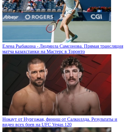
Елена Рыбакина - Людмила Самсонова. Прямая трансляция
матча казахстанки на Мастерс в Торонто
Нокаут от Нургожая, финиш от Салкиллда. Результаты и
видео всех боев на UFC Vegas 120