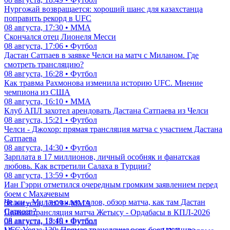
Нургожай возвращается: хороший шанс для казахстанца
поправить рекорд в UFC
08 августа, 17:30 • ММА
Скончался отец Лионеля Месси
08 августа, 17:06 • Футбол
Дастан Сатпаев в заявке Челси на матч с Миланом. Где
смотреть трансляцию?
08 августа, 16:28 • Футбол
Как травма Рахмонова изменила историю UFC. Мнение
чемпиона из США
08 августа, 16:10 • ММА
Клуб АПЛ захотел арендовать Дастана Сатпаева из Челси
08 августа, 15:21 • Футбол
Челси - Джохор: прямая трансляция матча с участием Дастана
Сатпаева
08 августа, 14:30 • Футбол
Зарплата в 17 миллионов, личный особняк и фанатская
любовь. Как встретили Салаха в Турции?
08 августа, 13:59 • Футбол
Иан Гэрри отметился очередным громким заявлением перед
боем с Махачевым
Челси - Милан: видео голов, обзор матча, как там Дастан
08 августа, 13:09 • ММА
Сатпаев?
Прямая трансляция матча Жетысу - Ордабасы в КПЛ-2026
08 августа, 18:49 • Футбол
08 августа, 12:16 • Футбол
UFC Vegas 120: Прямая трансляция всех боев турнира