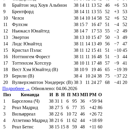
8
Брайтон энд Хоув Альбион
38
14
11
13
52
46
+6
53
9
Брентфорд
38
14
11
13
55
52
+3
53
10
Челси
38
14
10
14
58
52
+6
52
11
Фулхэм
38
15
7
16
47
51
−4
52
12
Ньюкасл Юнайтед
38
14
7
17
53
55
−2
49
13
Эвертон
38
13
10
15
47
50
−3
49
14
Лидс Юнайтед
38
11
14
13
49
56
−7
47
15
Кристал Пэлас
38
11
12
15
41
51
−10
45
16
Ноттингем Форест
38
11
11
16
48
51
−3
44
17
Тоттенхэм Хотспур
38
10
11
17
48
57
−9
41
18
Вест Хэм Юнайтед (В)
38
10
9
19
46
65
−19
39
19
Бернли (В)
38
4
10
24
38
75
−37
22
20
Вулверхэмптон Уондерерс (В)
38
3
11
24
27
68
−41
20
Подробнее →
Обновлено: 04.06.2026
Поз
Команда
И
В
Н
П
МЗ
МП
РМ
О
1
Барселона (Ч)
38
31
1
6
95
36
+59
94
2
Реал Мадрид
38
27
5
6
77
35
+42
86
3
Вильярреал
38
22
6
10
72
46
+26
72
4
Атлетико Мадрид
38
21
6
11
62
44
+18
69
5
Реал Бетис
38
15
15
8
59
48
+11
60