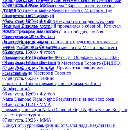
Молодым казахстанцам нужно стремиться в НХЛ – первые
07 августа, 19:04 • ММА
комментарии главного тренера "Барыса" в новом сезоне
Дастан Сатпаев в заявке Челси на матч с Миланом. Где
(ВИДЕО)
смотреть трансляцию?
08 августа, 11:53 • Хоккей
08 августа, 16:28 • Футбол
Naiza Diamond Fight Night: Результаты и видео всех боев
Чемпион Европы, который провалился в сборной. Кто стал
08 августа, 11:21 • ММА
новым тренером Казахстана?
В WBC гарантировали титульник победителю боя
06 августа, 22:00 • Футбол
Нурсултанов - Рамос
Челси - Милан: прямая трансляция предсезонного матча с
08 августа, 11:08 • Бокс
участием Дастана Сатпаева
Неймар остался без Золотого мяча из-за Месси - экс-агент
07 августа, 15:00 • Футбол
бразильца
Прямая трансляция матча Жетысу - Ордабасы в КПЛ-2026
08 августа, 10:11 • Футбол
08 августа, 12:16 • Футбол
Елена Рыбакина вышла в 1/8 Мастерса в Торонто (ВИДЕО)
Елена Рыбакина - Энн Ли. Прямая трансляция матча
07 августа, 23:14 • Теннис
казахстанки на Мастерс в Торонто
еще новости
07 августа, 06:30 • Теннис
Партизан - Тобол: прямая трансляция матча Лиги
Конференций
06 августа, 12:00 • Футбол
Naiza Diamond Fight Night: Результаты и видео всех боев
08 августа, 11:21 • ММА
Прямая трансляция Naiza Diamond Fight Night в Китае. Когда и
где смотреть турнир
07 августа, 20:26 • ММА
Нокаут от Нургожая, финиш от Салкиллда. Результаты и