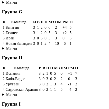
Матчи
Группа G
#
Команда
И
В
Н
П
МЗ
ПМ
РМ
О
1
Бельгия
3
1
2
0
6
2
+4
5
2
Египет
3
1
2
0
5
3
+2
5
3
Иран
3
0
3
0
3
3
0
3
4
Новая Зеландия
3
0
1
2
4
10
-6
1
Матчи
Группа H
#
Команда
И
В
Н
П
МЗ
ПМ
РМ
О
1
Испания
3
2
1
0
5
0
+5
7
2
Кабо-Верде
3
0
3
0
2
2
0
3
3
Уругвай
3
0
2
1
3
4
-1
2
4
Саудовская Аравия
3
0
2
1
1
5
-4
2
Матчи
Группа I