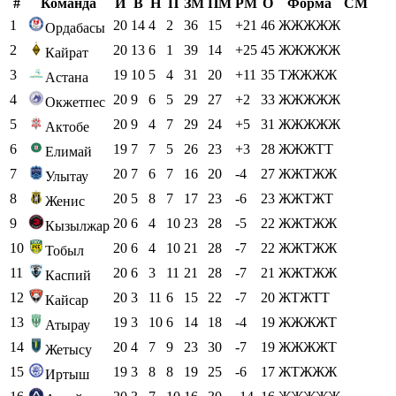
#
Команда
И
В
Н
П
ЗМ
ПМ
РМ
О
Форма
СМ
1
20
14
4
2
36
15
+21
46
ЖЖЖЖЖ
Ордабасы
2
20
13
6
1
39
14
+25
45
ЖЖЖЖЖ
Кайрат
3
19
10
5
4
31
20
+11
35
ТЖЖЖЖ
Астана
4
20
9
6
5
29
27
+2
33
ЖЖЖЖЖ
Окжетпес
5
20
9
4
7
29
24
+5
31
ЖЖЖЖЖ
Актобе
6
19
7
7
5
26
23
+3
28
ЖЖЖТТ
Елимай
7
20
7
6
7
16
20
-4
27
ЖЖТЖЖ
Улытау
8
20
5
8
7
17
23
-6
23
ЖЖТЖТ
Женис
9
20
6
4
10
23
28
-5
22
ЖЖТЖЖ
Кызылжар
10
20
6
4
10
21
28
-7
22
ЖЖТЖЖ
Тобыл
11
20
6
3
11
21
28
-7
21
ЖЖТЖЖ
Каспий
12
20
3
11
6
15
22
-7
20
ЖТЖТТ
Кайсар
13
19
3
10
6
14
18
-4
19
ЖЖЖЖТ
Атырау
14
20
4
7
9
23
30
-7
19
ЖЖЖЖТ
Жетысу
15
19
3
8
8
19
25
-6
17
ЖТЖЖЖ
Иртыш