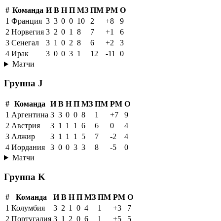
#
Команда
И
В
Н
П
МЗ
ПМ
РМ
О
1
Франция
3
3
0
0
10
2
+8
9
2
Норвегия
3
2
0
1
8
7
+1
6
3
Сенегал
3
1
0
2
8
6
+2
3
4
Ирак
3
0
0
3
1
12
-11
0
Матчи
Группа J
#
Команда
И
В
Н
П
МЗ
ПМ
РМ
О
1
Аргентина
3
3
0
0
8
1
+7
9
2
Австрия
3
1
1
1
6
6
0
4
3
Алжир
3
1
1
1
5
7
-2
4
4
Иордания
3
0
0
3
3
8
-5
0
Матчи
Группа K
#
Команда
И
В
Н
П
МЗ
ПМ
РМ
О
1
Колумбия
3
2
1
0
4
1
+3
7
2
Португалия
3
1
2
0
6
1
+5
5