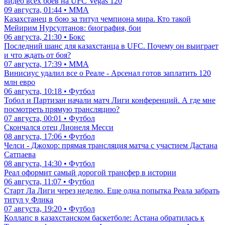
видео всех боев на UFC Vegas 120
09 августа, 01:44 • ММА
Казахстанец в бою за титул чемпиона мира. Кто такой
Мейирим Нурсултанов: биография, бои
06 августа, 21:30 • Бокс
Последний шанс для казахстанца в UFC. Почему он выиграет
и что ждать от боя?
07 августа, 17:39 • ММА
Винисиус удалил все о Реале - Арсенал готов заплатить 120
млн евро
06 августа, 10:18 • Футбол
Тобол и Партизан начали матч Лиги конференций. А где мне
посмотреть прямую трансляцию?
07 августа, 00:01 • Футбол
Скончался отец Лионеля Месси
08 августа, 17:06 • Футбол
Челси - Джохор: прямая трансляция матча с участием Дастана
Сатпаева
08 августа, 14:30 • Футбол
Реал оформит самый дорогой трансфер в истории
06 августа, 11:07 • Футбол
Старт Ла Лиги через неделю. Еще одна попытка Реала забрать
титул у Флика
07 августа, 19:20 • Футбол
Коллапс в казахстанском баскетболе: Астана обратилась к