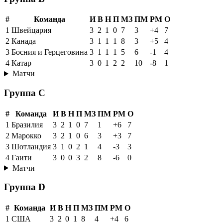
#
Команда
И
В
Н
П
МЗ
ПМ
РМ
О
1
Швейцария
3
2
1
0
7
3
+4
7
2
Канада
3
1
1
1
8
3
+5
4
3
Босния и Герцеговина
3
1
1
1
5
6
-1
4
4
Катар
3
0
1
2
2
10
-8
1
Матчи
Группа C
#
Команда
И
В
Н
П
МЗ
ПМ
РМ
О
1
Бразилия
3
2
1
0
7
1
+6
7
2
Марокко
3
2
1
0
6
3
+3
7
3
Шотландия
3
1
0
2
1
4
-3
3
4
Гаити
3
0
0
3
2
8
-6
0
Матчи
Группа D
#
Команда
И
В
Н
П
МЗ
ПМ
РМ
О
1
США
3
2
0
1
8
4
+4
6