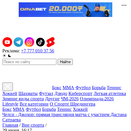
Реклама:
+7 777 010 37 56
Найти
Бокс
ММА
Футбол
Борьба
Теннис
Хоккей
Шахматы
Футзал
Дзюдо
Киберспорт
Легкая атлетика
Зимние виды спорта
Другие
ЧМ-2026
Олимпиада-2026
Lifestyle
Все категории
О Спорте Шредингера
Бокс
ММА
Футбол
Борьба
Теннис
Хоккей
Челси - Джохор: прямая трансляция матча с участием Дастана
Сатпаева
Главная
/
Вне спорта
/
29 июня, 16:17