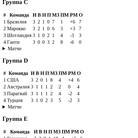
Группа C
#
Команда
И
В
Н
П
МЗ
ПМ
РМ
О
1
Бразилия
3
2
1
0
7
1
+6
7
2
Марокко
3
2
1
0
6
3
+3
7
3
Шотландия
3
1
0
2
1
4
-3
3
4
Гаити
3
0
0
3
2
8
-6
0
Матчи
Группа D
#
Команда
И
В
Н
П
МЗ
ПМ
РМ
О
1
США
3
2
0
1
8
4
+4
6
2
Австралия
3
1
1
1
2
2
0
4
3
Парагвай
3
1
1
1
2
4
-2
4
4
Турция
3
1
0
2
3
5
-2
3
Матчи
Группа E
#
Команда
И
В
Н
П
МЗ
ПМ
РМ
О