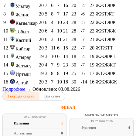
7
20
7
6
7
16
20
-4
27
ЖЖТЖЖ
Улытау
8
20
5
8
7
17
23
-6
23
ЖЖТЖТ
Женис
9
20
6
4
10
23
28
-5
22
ЖЖТЖЖ
Кызылжар
10
20
6
4
10
21
28
-7
22
ЖЖТЖЖ
Тобыл
11
20
6
3
11
21
28
-7
21
ЖЖТЖЖ
Каспий
12
20
3
11
6
15
22
-7
20
ЖТЖТТ
Кайсар
13
19
3
10
6
14
18
-4
19
ЖЖЖЖТ
Атырау
14
20
4
7
9
23
30
-7
19
ЖЖЖЖТ
Жетысу
15
19
3
8
8
19
25
-6
17
ЖТЖЖЖ
Иртыш
16
20
3
7
10
16
30
-14
16
ЖЖЖЖЖ
Алтай
Подробнее →
Обновлено: 03.08.2026
Текущая стадия
Вся сетка
ФИНАЛ
МАТЧ ЗА 3-Е МЕСТО
20.07.2026 00:00
19.07.2026 02:00
Испания
1
Франция
4
Аргентина
0