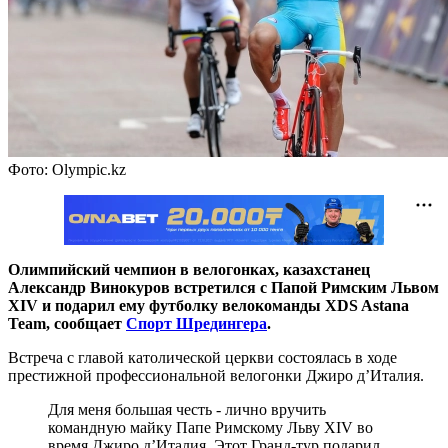
Фото: Olympic.kz
Олимпийский чемпион в велогонках, казахстанец
Александр Винокуров встретился с Папой Римским Львом
XIV и подарил ему футболку велокоманды XDS Astana
Team, сообщает
Спорт Шредингера
.
Встреча с главой католической церкви состоялась в ходе
престижной профессиональной велогонки Джиро д’Италия.
Для меня большая честь - лично вручить
командную майку Папе Римскому Льву XIV во
время Джиро д’Италия. Этот Гранд-тур подарил