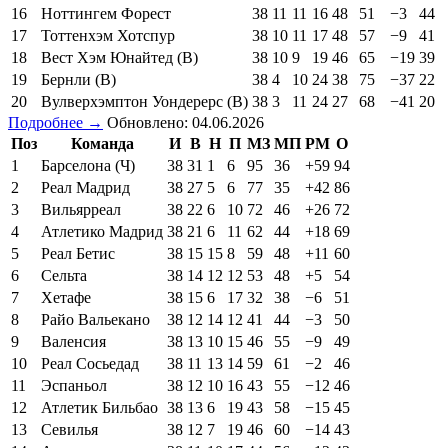
16
Ноттингем Форест
38
11
11
16
48
51
−3
44
17
Тоттенхэм Хотспур
38
10
11
17
48
57
−9
41
18
Вест Хэм Юнайтед (В)
38
10
9
19
46
65
−19
39
19
Бернли (В)
38
4
10
24
38
75
−37
22
20
Вулверхэмптон Уондерерс (В)
38
3
11
24
27
68
−41
20
Подробнее →
Обновлено: 04.06.2026
Поз
Команда
И
В
Н
П
МЗ
МП
РМ
О
1
Барселона (Ч)
38
31
1
6
95
36
+59
94
2
Реал Мадрид
38
27
5
6
77
35
+42
86
3
Вильярреал
38
22
6
10
72
46
+26
72
4
Атлетико Мадрид
38
21
6
11
62
44
+18
69
5
Реал Бетис
38
15
15
8
59
48
+11
60
6
Сельта
38
14
12
12
53
48
+5
54
7
Хетафе
38
15
6
17
32
38
−6
51
8
Райо Вальекано
38
12
14
12
41
44
−3
50
9
Валенсия
38
13
10
15
46
55
−9
49
10
Реал Сосьедад
38
11
13
14
59
61
−2
46
11
Эспаньол
38
12
10
16
43
55
−12
46
12
Атлетик Бильбао
38
13
6
19
43
58
−15
45
13
Севилья
38
12
7
19
46
60
−14
43