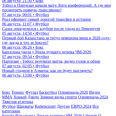
06 августа, 21:30 • Бокс
Тобол и Партизан начали матч Лиги конференций. А где мне
посмотреть прямую трансляцию?
07 августа, 00:01 • Футбол
Реал оформит самый дорогой трансфер в истории
06 августа, 11:07 • Футбол
Салах определился с клубом после ухода из Ливерпуля
05 августа, 14:50 • Футбол
Первый бой Казахстана за титул чемпиона мира в 2026 году:
где, когда и что за боксер?
06 августа, 06:26 • Бокс
Барселона увела у Реала лучшего игрока ЧМ-2026
07 августа, 09:54 • Футбол
Партизан - Тобол: результат матча, видео голов и обзор
07 августа, 02:05 • Футбол
Новый стадион в Алматы: как он будет выглядеть?
06 августа, 13:00 • Футбол
Бокс
Теннис
Футзал
Баскетбол
Олимпиада-2026
Видео
ММА
Хоккей
Дзюдо
Зимние виды спорта
Олимпиада-2024
Тяжелая атлетика
Футбол
Шахматы
Киберспорт
Другие
ЕВРО-2024
Все
категории
Борьба
Вне спорта
Легкая атлетика
ЧМ-2026
Lifestyle
О