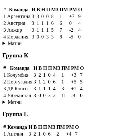
#
Команда
И
В
Н
П
МЗ
ПМ
РМ
О
1
Аргентина
3
3
0
0
8
1
+7
9
2
Австрия
3
1
1
1
6
6
0
4
3
Алжир
3
1
1
1
5
7
-2
4
4
Иордания
3
0
0
3
3
8
-5
0
Матчи
Группа K
#
Команда
И
В
Н
П
МЗ
ПМ
РМ
О
1
Колумбия
3
2
1
0
4
1
+3
7
2
Португалия
3
1
2
0
6
1
+5
5
3
ДР Конго
3
1
1
1
4
3
+1
4
4
Узбекистан
3
0
0
3
2
11
-9
0
Матчи
Группа L
#
Команда
И
В
Н
П
МЗ
ПМ
РМ
О
1
Англия
3
2
1
0
6
2
+4
7