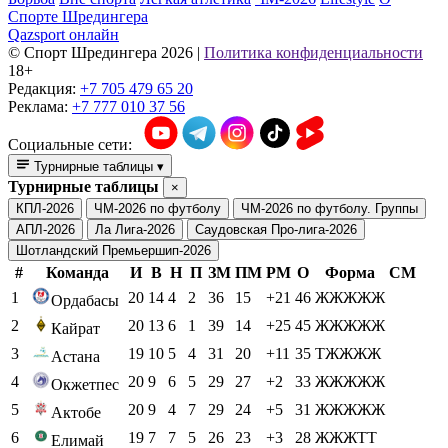
Спорте Шредингера
Qazsport онлайн
© Cпорт Шредингера 2026
|
Политика конфиденциальности
18+
Редакция:
+7 705 479 65 20
Реклама:
+7 777 010 37 56
Социальные сети:
Турнирные таблицы
▾
Турнирные таблицы
×
КПЛ-2026
ЧМ-2026 по футболу
ЧМ-2026 по футболу. Группы
АПЛ-2026
Ла Лига-2026
Саудовская Про-лига-2026
Шотландский Премьершип-2026
#
Команда
И
В
Н
П
ЗМ
ПМ
РМ
О
Форма
СМ
1
20
14
4
2
36
15
+21
46
ЖЖЖЖЖ
Ордабасы
2
20
13
6
1
39
14
+25
45
ЖЖЖЖЖ
Кайрат
3
19
10
5
4
31
20
+11
35
ТЖЖЖЖ
Астана
4
20
9
6
5
29
27
+2
33
ЖЖЖЖЖ
Окжетпес
5
20
9
4
7
29
24
+5
31
ЖЖЖЖЖ
Актобе
6
19
7
7
5
26
23
+3
28
ЖЖЖТТ
Елимай