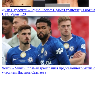
Дияр Нургожай - Бруно Лопес: Прямая трансляция боя на
UFC Vegas 120
Челси - Милан: прямая трансляция предсезонного матча с
участием Дастана Сатпаева