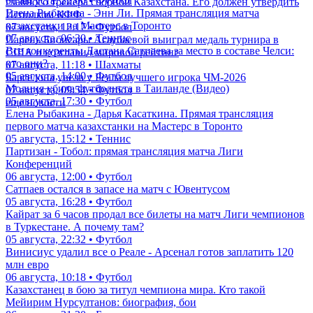
06 августа, 22:00 • Футбол
главного тренера сборной Казахстана. Его должен утвердить
Елена Рыбакина - Энн Ли. Прямая трансляция матча
Исполком КФФ
казахстанки на Мастерс в Торонто
07 августа, 12:17 • Футбол
07 августа, 06:30 • Теннис
Парень Бибисары Асаубаевой выиграл медаль турнира в
Все конкуренты Дастана Сатпаева за место в составе Челси:
США и возглавил мировой рейтинг
кто они?
07 августа, 11:18 • Шахматы
05 августа, 14:00 • Футбол
Барселона увела у Реала лучшего игрока ЧМ-2026
Молния убила футболиста в Таиланде (Видео)
07 августа, 09:54 • Футбол
05 августа, 17:30 • Футбол
еще новости
Елена Рыбакина - Дарья Касаткина. Прямая трансляция
первого матча казахстанки на Мастерс в Торонто
05 августа, 15:12 • Теннис
Партизан - Тобол: прямая трансляция матча Лиги
Конференций
06 августа, 12:00 • Футбол
Сатпаев остался в запасе на матч с Ювентусом
05 августа, 16:28 • Футбол
Кайрат за 6 часов продал все билеты на матч Лиги чемпионов
в Туркестане. А почему там?
05 августа, 22:32 • Футбол
Винисиус удалил все о Реале - Арсенал готов заплатить 120
млн евро
06 августа, 10:18 • Футбол
Казахстанец в бою за титул чемпиона мира. Кто такой
Мейирим Нурсултанов: биография, бои