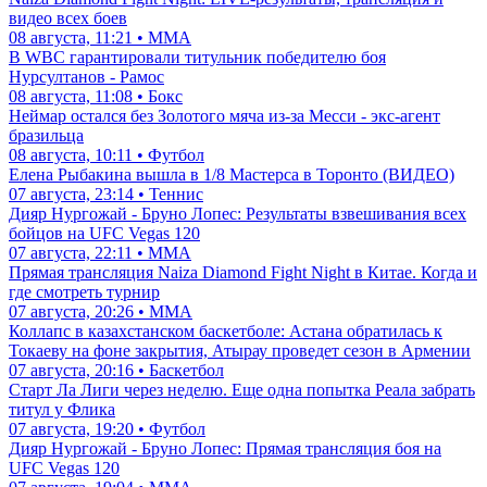
видео всех боев
08 августа, 11:21 • ММА
В WBC гарантировали титульник победителю боя
Нурсултанов - Рамос
08 августа, 11:08 • Бокс
Неймар остался без Золотого мяча из-за Месси - экс-агент
бразильца
08 августа, 10:11 • Футбол
Елена Рыбакина вышла в 1/8 Мастерса в Торонто (ВИДЕО)
07 августа, 23:14 • Теннис
Дияр Нургожай - Бруно Лопес: Результаты взвешивания всех
бойцов на UFC Vegas 120
07 августа, 22:11 • ММА
Прямая трансляция Naiza Diamond Fight Night в Китае. Когда и
где смотреть турнир
07 августа, 20:26 • ММА
Коллапс в казахстанском баскетболе: Астана обратилась к
Токаеву на фоне закрытия, Атырау проведет сезон в Армении
07 августа, 20:16 • Баскетбол
Старт Ла Лиги через неделю. Еще одна попытка Реала забрать
титул у Флика
07 августа, 19:20 • Футбол
Дияр Нургожай - Бруно Лопес: Прямая трансляция боя на
UFC Vegas 120