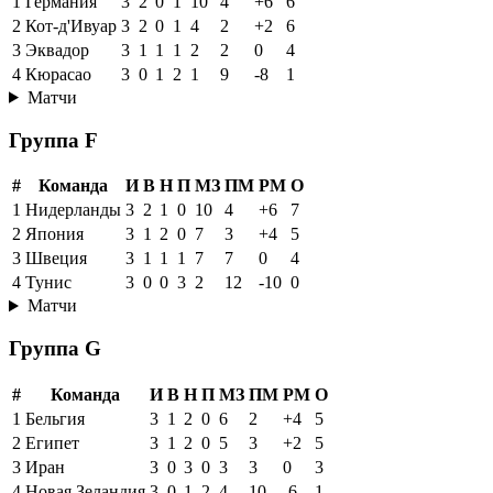
1
Германия
3
2
0
1
10
4
+6
6
2
Кот-д'Ивуар
3
2
0
1
4
2
+2
6
3
Эквадор
3
1
1
1
2
2
0
4
4
Кюрасао
3
0
1
2
1
9
-8
1
Матчи
Группа F
#
Команда
И
В
Н
П
МЗ
ПМ
РМ
О
1
Нидерланды
3
2
1
0
10
4
+6
7
2
Япония
3
1
2
0
7
3
+4
5
3
Швеция
3
1
1
1
7
7
0
4
4
Тунис
3
0
0
3
2
12
-10
0
Матчи
Группа G
#
Команда
И
В
Н
П
МЗ
ПМ
РМ
О
1
Бельгия
3
1
2
0
6
2
+4
5
2
Египет
3
1
2
0
5
3
+2
5
3
Иран
3
0
3
0
3
3
0
3
4
Новая Зеландия
3
0
1
2
4
10
-6
1