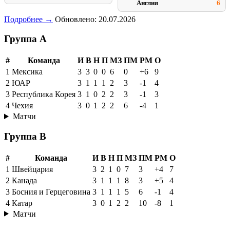
Англия
6
Подробнее →
Обновлено: 20.07.2026
Группа A
#
Команда
И
В
Н
П
МЗ
ПМ
РМ
О
1
Мексика
3
3
0
0
6
0
+6
9
2
ЮАР
3
1
1
1
2
3
-1
4
3
Республика Корея
3
1
0
2
2
3
-1
3
4
Чехия
3
0
1
2
2
6
-4
1
Матчи
Группа B
#
Команда
И
В
Н
П
МЗ
ПМ
РМ
О
1
Швейцария
3
2
1
0
7
3
+4
7
2
Канада
3
1
1
1
8
3
+5
4
3
Босния и Герцеговина
3
1
1
1
5
6
-1
4
4
Катар
3
0
1
2
2
10
-8
1
Матчи