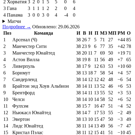
2
Хорватия
3
2
0
1
5
5
0
6
3
Гана
3
1
1
1
2
2
0
4
4
Панама
3
0
0
3
0
4
-4
0
Матчи
Подробнее →
Обновлено: 29.06.2026
Поз
Команда
И
В
Н
П
МЗ
МП
РМ
О
1
Арсенал (Ч)
38
26
7
5
71
27
+44
85
2
Манчестер Сити
38
23
9
6
77
35
+42
78
3
Манчестер Юнайтед
38
20
11
7
69
50
+19
71
4
Астон Вилла
38
19
8
11
56
49
+7
65
5
Ливерпуль
38
17
9
12
63
53
+10
60
6
Борнмут
38
13
18
7
58
54
+4
57
7
Сандерленд
38
14
12
12
42
48
−6
54
8
Брайтон энд Хоув Альбион
38
14
11
13
52
46
+6
53
9
Брентфорд
38
14
11
13
55
52
+3
53
10
Челси
38
14
10
14
58
52
+6
52
11
Фулхэм
38
15
7
16
47
51
−4
52
12
Ньюкасл Юнайтед
38
14
7
17
53
55
−2
49
13
Эвертон
38
13
10
15
47
50
−3
49
14
Лидс Юнайтед
38
11
14
13
49
56
−7
47
15
Кристал Пэлас
38
11
12
15
41
51
−10
45