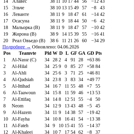
14
Алавес
38
11
10
17
44
56
−12
43
15
Эльче
38
10
13
15
49
57
−8
43
16
Леванте
38
11
9
18
47
61
−14
42
17
Осасуна
38
11
9
18
44
50
−6
42
18
Мальорка (В)
38
11
9
18
47
57
−10
42
19
Жирона (В)
38
9
14
15
39
55
−16
41
20
Реал Овьедо (В)
38
6
11
21
26
60
−34
29
Подробнее →
Обновлено: 04.06.2026
Pos
Teamvte
Pld
W
D
L
GF
GA
GD
Pts
1
Al-Nassr (C)
34
28
2
4
91
28
+63
86
2
Al-Hilal
34
25
9
0
85
27
+58
84
3
Al-Ahli
34
25
6
3
71
25
+46
81
4
Al-Qadsiah
34
23
8
3
83
34
+49
77
5
Al-Ittihad
34
16
7
11
55
48
+7
55
6
Al-Taawoun
34
15
8
11
59
46
+13
53
7
Al-Ettifaq
34
14
8
12
51
55
−4
50
8
Neom
34
12
9
13
43
48
−5
45
9
Al-Hazem
34
11
9
14
38
57
−19
42
10
Al-Fayha
34
10
8
16
41
54
−13
38
11
Al-Fateh
34
9
10
15
41
55
−14
37
12
Al-Khaleej
34
10
7
17
54
62
−8
37