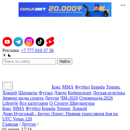
Реклама:
+7 777 010 37 56
Найти
Бокс
ММА
Футбол
Борьба
Теннис
Хоккей
Шахматы
Футзал
Дзюдо
Киберспорт
Легкая атлетика
Зимние виды спорта
Другие
ЧМ-2026
Олимпиада-2026
Lifestyle
Все категории
О Спорте Шредингера
Бокс
ММА
Футбол
Борьба
Теннис
Хоккей
Дияр Нургожай - Бруно Лопес: Прямая трансляция боя на
UFC Vegas 120
Главная
/
Другие
/
01 июня, 17:34