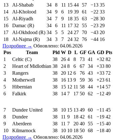
13
Al-Shabab
34
8
11
15
44
57
−13
35
14
Al-Kholood
34
9
6
19
39
61
−22
33
15
Al-Riyadh
34
7
9
18
35
63
−28
30
16
Damac (R)
34
6
11
17
32
55
−23
29
17
Al-Okhdood (R)
34
5
5
24
27
70
−43
20
18
Al-Najma (R)
34
3
7
24
32
76
−44
16
Подробнее →
Обновлено: 04.06.2026
Pos
Team
Pld
W
D
L
GF
GA
GD
Pts
1
Celtic (C)
38
26
4
8
73
41
+32
82
2
Heart of Midlothian
38
24
8
6
67
34
+33
80
3
Rangers
38
20
12
6
76
43
+33
72
4
Motherwell
38
16
13
9
59
36
+23
61
5
Hibernian
38
15
12
11
58
44
+14
57
6
Falkirk
38
14
7
17
50
62
−12
49
7
Dundee United
38
10
15
13
49
60
−11
45
8
Dundee
38
11
9
18
42
61
−19
42
9
Aberdeen
38
11
7
20
40
55
−15
40
10
Kilmarnock
38
10
10
18
50
68
−18
40
Подробнее →
Обновлено: 04.06.2026