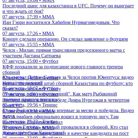
07 августа, 19:04 • ММА
Последний шанс для казахстанца в UFC. Почему он выиграет
и что ждать от боя?
07 августа, 17:39 • ММА
Иан Гэрри восхитился Хабибом Нурмагомедовым. Что
сказал?
07 августа, 17:26 • ММА
Конору сделали операцию. Он сделал заявление о будущем
07 августа, 15:55 • ММА
Челси - Милан: прямая трансляция предсезонного матча с
участием Дастана Сатпаева
07 августа, 15:00 • Футбол
КФФ похвалили за подписание нового главного тренера
сборной
Как сыграл Дастан Сатпаев за Челси против Ювентуса: видео
07 августа, 14:30 • Футбол
матча, что дальше?
Новый тренерский штаб сборной Казахстана по футболу: кто
05 августа, 18:07 • Футбол
будет помогать ван'т Схипу
"Чувствую себя уничтоженной". Как матч Рыбакиной
07 августа, 14:00 • Футбол
изменил правила тенниса
Эксперт назвал ключ к победе Дияра Нургожая в четвертом
05 августа, 19:56 • Теннис
бою UFC
Елена Рыбакина сыграла впервые за месяц и победила. Видео
07 августа, 13:30 • ММА
матча
Асу Алмабаев официально вошел в топовую лигу. Там
05 августа, 23:23 • Теннис
выступают Царукян и Белал
Чемпион Европы, который провалился в сборной. Кто стал
07 августа, 13:04 • ММА
новым тренером Казахстана?
Джон ван'т Схип представлен в качестве кандидата на пост