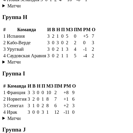
Матчи
Группа H
#
Команда
И
В
Н
П
МЗ
ПМ
РМ
О
1
Испания
3
2
1
0
5
0
+5
7
2
Кабо-Верде
3
0
3
0
2
2
0
3
3
Уругвай
3
0
2
1
3
4
-1
2
4
Саудовская Аравия
3
0
2
1
1
5
-4
2
Матчи
Группа I
#
Команда
И
В
Н
П
МЗ
ПМ
РМ
О
1
Франция
3
3
0
0
10
2
+8
9
2
Норвегия
3
2
0
1
8
7
+1
6
3
Сенегал
3
1
0
2
8
6
+2
3
4
Ирак
3
0
0
3
1
12
-11
0
Матчи
Группа J