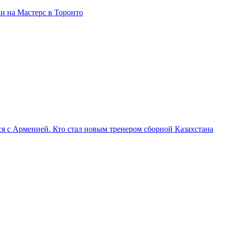
и на Мастерс в Торонто
я с Арменией. Кто стал новым тренером сборной Казахстана