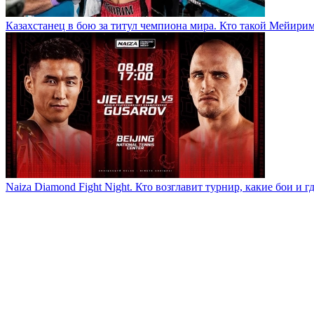
Казахстанец в бою за титул чемпиона мира. Кто такой Мейири
Naiza Diamond Fight Night. Кто возглавит турнир, какие бои и г