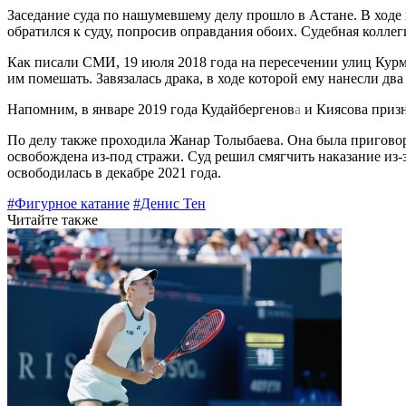
Заседание суда по нашумевшему делу прошло в Астане. В ход
обратился к суду, попросив оправдания обоих. Судебная колле
Как писали СМИ, 19 июля 2018 года на пересечении улиц Кур
им помешать. Завязалась драка, в ходе которой ему нанесли дв
Напомним, в январе 2019 года Кудайбергенов
а
и Киясова призн
По делу также проходила Жанар Толыбаева. Она была приговоре
освобождена из-под стражи. Суд решил смягчить наказание из-з
освободилась в декабре 2021 года.
#Фигурное катание
#Денис Тен
Читайте также