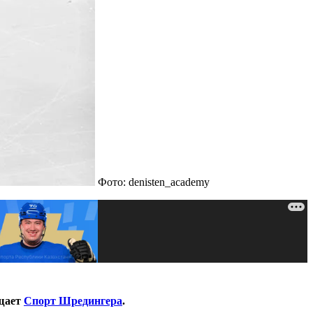
Фото: denisten_academy
бщает
Спорт Шредингера
.