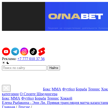
Реклама:
+7 777 010 37 56
Найти
Бокс
ММА
Футбол
Борьба
Теннис
Хок
категории
О Спорте Шредингера
Бокс
ММА
Футбол
Борьба
Теннис
Хоккей
Елена Рыбакина - Энн Ли. Прямая трансляция матча казахстанк
Главная
/
Другие
/