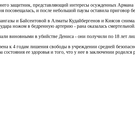
е него защитник, представляющий интересы осужденных Армана
гия посовещалась, и после небольшой паузы оставила приговор б
мангазы и Байсеитовой в Алматы Кудайбергенов и Киясов снима
а удара ножом в бедренную артерию - рана оказалась смертельной
али виновными в убийстве Дениса - они получили по 18 лет л
на к 4 годам лишения свободы в учреждении средней безопасност
а состояния ее здоровья и того, что у нее в заключении родился