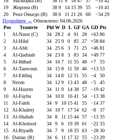
18
Мальорка (В)
38
11
9
18
47
57
−10
42
19
Жирона (В)
38
9
14
15
39
55
−16
41
20
Реал Овьедо (В)
38
6
11
21
26
60
−34
29
Подробнее →
Обновлено: 04.06.2026
Pos
Teamvte
Pld
W
D
L
GF
GA
GD
Pts
1
Al-Nassr (C)
34
28
2
4
91
28
+63
86
2
Al-Hilal
34
25
9
0
85
27
+58
84
3
Al-Ahli
34
25
6
3
71
25
+46
81
4
Al-Qadsiah
34
23
8
3
83
34
+49
77
5
Al-Ittihad
34
16
7
11
55
48
+7
55
6
Al-Taawoun
34
15
8
11
59
46
+13
53
7
Al-Ettifaq
34
14
8
12
51
55
−4
50
8
Neom
34
12
9
13
43
48
−5
45
9
Al-Hazem
34
11
9
14
38
57
−19
42
10
Al-Fayha
34
10
8
16
41
54
−13
38
11
Al-Fateh
34
9
10
15
41
55
−14
37
12
Al-Khaleej
34
10
7
17
54
62
−8
37
13
Al-Shabab
34
8
11
15
44
57
−13
35
14
Al-Kholood
34
9
6
19
39
61
−22
33
15
Al-Riyadh
34
7
9
18
35
63
−28
30
16
Damac (R)
34
6
11
17
32
55
−23
29