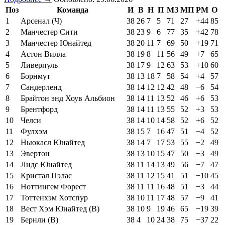
Поз
Команда
И
В
Н
П
МЗ
МП
РМ
О
1
Арсенал (Ч)
38
26
7
5
71
27
+44
85
2
Манчестер Сити
38
23
9
6
77
35
+42
78
3
Манчестер Юнайтед
38
20
11
7
69
50
+19
71
4
Астон Вилла
38
19
8
11
56
49
+7
65
5
Ливерпуль
38
17
9
12
63
53
+10
60
6
Борнмут
38
13
18
7
58
54
+4
57
7
Сандерленд
38
14
12
12
42
48
−6
54
8
Брайтон энд Хоув Альбион
38
14
11
13
52
46
+6
53
9
Брентфорд
38
14
11
13
55
52
+3
53
10
Челси
38
14
10
14
58
52
+6
52
11
Фулхэм
38
15
7
16
47
51
−4
52
12
Ньюкасл Юнайтед
38
14
7
17
53
55
−2
49
13
Эвертон
38
13
10
15
47
50
−3
49
14
Лидс Юнайтед
38
11
14
13
49
56
−7
47
15
Кристал Пэлас
38
11
12
15
41
51
−10
45
16
Ноттингем Форест
38
11
11
16
48
51
−3
44
17
Тоттенхэм Хотспур
38
10
11
17
48
57
−9
41
18
Вест Хэм Юнайтед (В)
38
10
9
19
46
65
−19
39
19
Бернли (В)
38
4
10
24
38
75
−37
22