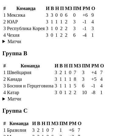
#
Команда
И
В
Н
П
МЗ
ПМ
РМ
О
1
Мексика
3
3
0
0
6
0
+6
9
2
ЮАР
3
1
1
1
2
3
-1
4
3
Республика Корея
3
1
0
2
2
3
-1
3
4
Чехия
3
0
1
2
2
6
-4
1
Матчи
Группа B
#
Команда
И
В
Н
П
МЗ
ПМ
РМ
О
1
Швейцария
3
2
1
0
7
3
+4
7
2
Канада
3
1
1
1
8
3
+5
4
3
Босния и Герцеговина
3
1
1
1
5
6
-1
4
4
Катар
3
0
1
2
2
10
-8
1
Матчи
Группа C
#
Команда
И
В
Н
П
МЗ
ПМ
РМ
О
1
Бразилия
3
2
1
0
7
1
+6
7