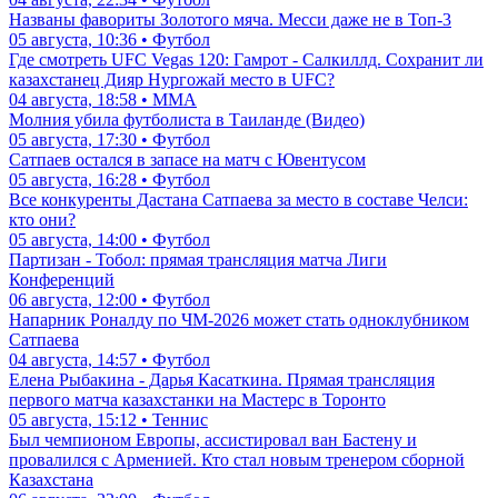
Названы фавориты Золотого мяча. Месси даже не в Топ-3
05 августа, 10:36 • Футбол
Где смотреть UFC Vegas 120: Гамрот - Салкиллд. Сохранит ли
казахстанец Дияр Нургожай место в UFC?
04 августа, 18:58 • ММА
Молния убила футболиста в Таиланде (Видео)
05 августа, 17:30 • Футбол
Сатпаев остался в запасе на матч с Ювентусом
05 августа, 16:28 • Футбол
Все конкуренты Дастана Сатпаева за место в составе Челси:
кто они?
05 августа, 14:00 • Футбол
Партизан - Тобол: прямая трансляция матча Лиги
Конференций
06 августа, 12:00 • Футбол
Напарник Роналду по ЧМ-2026 может стать одноклубником
Сатпаева
04 августа, 14:57 • Футбол
Елена Рыбакина - Дарья Касаткина. Прямая трансляция
первого матча казахстанки на Мастерс в Торонто
05 августа, 15:12 • Теннис
Был чемпионом Европы, ассистировал ван Бастену и
провалился с Арменией. Кто стал новым тренером сборной
Казахстана