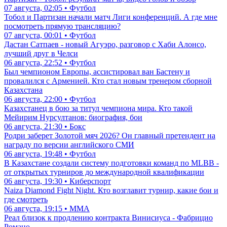
07 августа, 02:05 • Футбол
Тобол и Партизан начали матч Лиги конференций. А где мне
посмотреть прямую трансляцию?
07 августа, 00:01 • Футбол
Дастан Сатпаев - новый Агуэро, разговор с Хаби Алонсо,
лучший друг в Челси
06 августа, 22:52 • Футбол
Был чемпионом Европы, ассистировал ван Бастену и
провалился с Арменией. Кто стал новым тренером сборной
Казахстана
06 августа, 22:00 • Футбол
Казахстанец в бою за титул чемпиона мира. Кто такой
Мейирим Нурсултанов: биография, бои
06 августа, 21:30 • Бокс
Родри заберет Золотой мяч 2026? Он главный претендент на
награду по версии английского СМИ
06 августа, 19:48 • Футбол
В Казахстане создали систему подготовки команд по MLBB -
от открытых турниров до международной квалификации
06 августа, 19:30 • Киберспорт
Naiza Diamond Fight Night. Кто возглавит турнир, какие бои и
где смотреть
06 августа, 19:15 • ММА
Реал близок к продлению контракта Винисиуса - Фабрицио
Романо