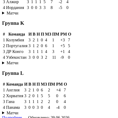
3
Алжир
3
1
1
1
5
7
-2
4
4
Иордания
3
0
0
3
3
8
-5
0
Матчи
Группа K
#
Команда
И
В
Н
П
МЗ
ПМ
РМ
О
1
Колумбия
3
2
1
0
4
1
+3
7
2
Португалия
3
1
2
0
6
1
+5
5
3
ДР Конго
3
1
1
1
4
3
+1
4
4
Узбекистан
3
0
0
3
2
11
-9
0
Матчи
Группа L
#
Команда
И
В
Н
П
МЗ
ПМ
РМ
О
1
Англия
3
2
1
0
6
2
+4
7
2
Хорватия
3
2
0
1
5
5
0
6
3
Гана
3
1
1
1
2
2
0
4
4
Панама
3
0
0
3
0
4
-4
0
Матчи
Подробнее →
Обновлено: 29.06.2026