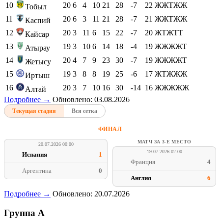
10
20
6
4
10
21
28
-7
22
ЖЖТЖЖ
Тобыл
11
20
6
3
11
21
28
-7
21
ЖЖТЖЖ
Каспий
12
20
3
11
6
15
22
-7
20
ЖТЖТТ
Кайсар
13
19
3
10
6
14
18
-4
19
ЖЖЖЖТ
Атырау
14
20
4
7
9
23
30
-7
19
ЖЖЖЖТ
Жетысу
15
19
3
8
8
19
25
-6
17
ЖТЖЖЖ
Иртыш
16
20
3
7
10
16
30
-14
16
ЖЖЖЖЖ
Алтай
Подробнее →
Обновлено: 03.08.2026
Текущая стадия
Вся сетка
ФИНАЛ
МАТЧ ЗА 3-Е МЕСТО
20.07.2026 00:00
19.07.2026 02:00
Испания
1
Франция
4
Аргентина
0
Англия
6
Подробнее →
Обновлено: 20.07.2026
Группа A