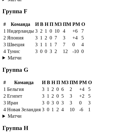
Группа F
#
Команда
И
В
Н
П
МЗ
ПМ
РМ
О
1
Нидерланды
3
2
1
0
10
4
+6
7
2
Япония
3
1
2
0
7
3
+4
5
3
Швеция
3
1
1
1
7
7
0
4
4
Тунис
3
0
0
3
2
12
-10
0
Матчи
Группа G
#
Команда
И
В
Н
П
МЗ
ПМ
РМ
О
1
Бельгия
3
1
2
0
6
2
+4
5
2
Египет
3
1
2
0
5
3
+2
5
3
Иран
3
0
3
0
3
3
0
3
4
Новая Зеландия
3
0
1
2
4
10
-6
1
Матчи
Группа H