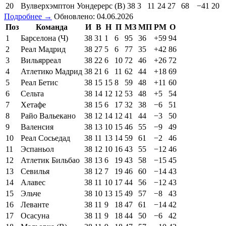
20
Вулверхэмптон Уондерерс (В)
38
3
11
24
27
68
−41
20
Подробнее →
Обновлено: 04.06.2026
Поз
Команда
И
В
Н
П
МЗ
МП
РМ
О
1
Барселона (Ч)
38
31
1
6
95
36
+59
94
2
Реал Мадрид
38
27
5
6
77
35
+42
86
3
Вильярреал
38
22
6
10
72
46
+26
72
4
Атлетико Мадрид
38
21
6
11
62
44
+18
69
5
Реал Бетис
38
15
15
8
59
48
+11
60
6
Сельта
38
14
12
12
53
48
+5
54
7
Хетафе
38
15
6
17
32
38
−6
51
8
Райо Вальекано
38
12
14
12
41
44
−3
50
9
Валенсия
38
13
10
15
46
55
−9
49
10
Реал Сосьедад
38
11
13
14
59
61
−2
46
11
Эспаньол
38
12
10
16
43
55
−12
46
12
Атлетик Бильбао
38
13
6
19
43
58
−15
45
13
Севилья
38
12
7
19
46
60
−14
43
14
Алавес
38
11
10
17
44
56
−12
43
15
Эльче
38
10
13
15
49
57
−8
43
16
Леванте
38
11
9
18
47
61
−14
42
17
Осасуна
38
11
9
18
44
50
−6
42