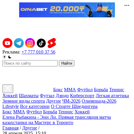
Реклама:
+7 777 010 37 56
Найти
Бокс
ММА
Футбол
Борьба
Теннис
Хоккей
Шахматы
Футзал
Дзюдо
Киберспорт
Легкая атлетика
Зимние виды спорта
Другие
ЧМ-2026
Олимпиада-2026
Lifestyle
Все категории
О Спорте Шредингера
Бокс
ММА
Футбол
Борьба
Теннис
Хоккей
Елена Рыбакина - Энн Ли. Прямая трансляция матча
казахстанки на Мастерс в Торонто
Главная
/
Другие
/
28 апреля 2025, 15:10