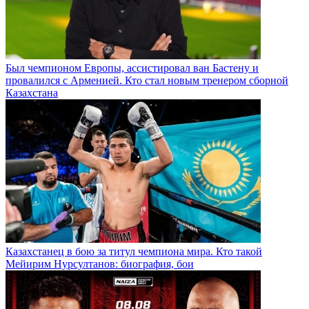
Был чемпионом Европы, ассистировал ван Бастену и
провалился с Арменией. Кто стал новым тренером сборной
Казахстана
Казахстанец в бою за титул чемпиона мира. Кто такой
Мейирим Нурсултанов: биография, бои