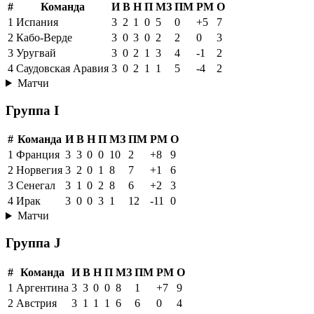
#
Команда
И
В
Н
П
МЗ
ПМ
РМ
О
1
Испания
3
2
1
0
5
0
+5
7
2
Кабо-Верде
3
0
3
0
2
2
0
3
3
Уругвай
3
0
2
1
3
4
-1
2
4
Саудовская Аравия
3
0
2
1
1
5
-4
2
Матчи
Группа I
#
Команда
И
В
Н
П
МЗ
ПМ
РМ
О
1
Франция
3
3
0
0
10
2
+8
9
2
Норвегия
3
2
0
1
8
7
+1
6
3
Сенегал
3
1
0
2
8
6
+2
3
4
Ирак
3
0
0
3
1
12
-11
0
Матчи
Группа J
#
Команда
И
В
Н
П
МЗ
ПМ
РМ
О
1
Аргентина
3
3
0
0
8
1
+7
9
2
Австрия
3
1
1
1
6
6
0
4