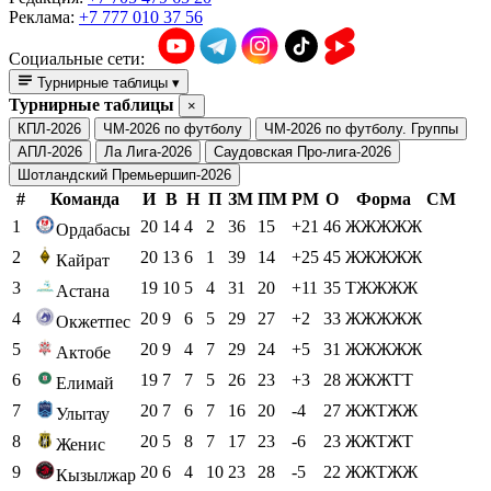
Реклама:
+7 777 010 37 56
Социальные сети:
Турнирные таблицы
▾
Турнирные таблицы
×
КПЛ-2026
ЧМ-2026 по футболу
ЧМ-2026 по футболу. Группы
АПЛ-2026
Ла Лига-2026
Саудовская Про-лига-2026
Шотландский Премьершип-2026
#
Команда
И
В
Н
П
ЗМ
ПМ
РМ
О
Форма
СМ
1
20
14
4
2
36
15
+21
46
ЖЖЖЖЖ
Ордабасы
2
20
13
6
1
39
14
+25
45
ЖЖЖЖЖ
Кайрат
3
19
10
5
4
31
20
+11
35
ТЖЖЖЖ
Астана
4
20
9
6
5
29
27
+2
33
ЖЖЖЖЖ
Окжетпес
5
20
9
4
7
29
24
+5
31
ЖЖЖЖЖ
Актобе
6
19
7
7
5
26
23
+3
28
ЖЖЖТТ
Елимай
7
20
7
6
7
16
20
-4
27
ЖЖТЖЖ
Улытау
8
20
5
8
7
17
23
-6
23
ЖЖТЖТ
Женис
9
20
6
4
10
23
28
-5
22
ЖЖТЖЖ
Кызылжар