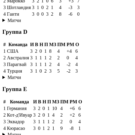
2
Марокко
3
2
1
0
6
3
+3
7
3
Шотландия
3
1
0
2
1
4
-3
3
4
Гаити
3
0
0
3
2
8
-6
0
Матчи
Группа D
#
Команда
И
В
Н
П
МЗ
ПМ
РМ
О
1
США
3
2
0
1
8
4
+4
6
2
Австралия
3
1
1
1
2
2
0
4
3
Парагвай
3
1
1
1
2
4
-2
4
4
Турция
3
1
0
2
3
5
-2
3
Матчи
Группа E
#
Команда
И
В
Н
П
МЗ
ПМ
РМ
О
1
Германия
3
2
0
1
10
4
+6
6
2
Кот-д'Ивуар
3
2
0
1
4
2
+2
6
3
Эквадор
3
1
1
1
2
2
0
4
4
Кюрасао
3
0
1
2
1
9
-8
1
Матчи