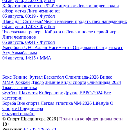
06 августа, 22:00 • Футбол
Кайрат пропустил на 92-й минуте от Левски: видео гола и
обзор матча Лиги чемпионов
05 августа, 00:19 • Футбол
Шанс для Сатпаева? Челси намерен продать трех нападающих
04 августа, 17:03 • Футбол
Что сказали тренеры Кайрата и Левски после первой игры
Лиги чемпионов
05 августа, 09:41 • Футбол
Умер боец UFC Аллан Насименто. Он должен был драться с
Асу Алмабаевым
04 августа, 14:15 • ММА
Бокс
Теннис
Футзал
Баскетбол
Олимпиада-2026
Видео
ММА
Хоккей
Дзюдо
Зимние виды спорта
Олимпиада-2024
Тяжелая атлетика
Футбол
Шахматы
Киберспорт
Другие
ЕВРО-2024
Все
категории
Борьба
Вне спорта
Легкая атлетика
ЧМ-2026
Lifestyle
О
Спорте Шредингера
Qazsport онлайн
© Cпорт Шредингера 2026
|
Политика конфиденциальности
18+
Редакция:
+7 705 479 65 20