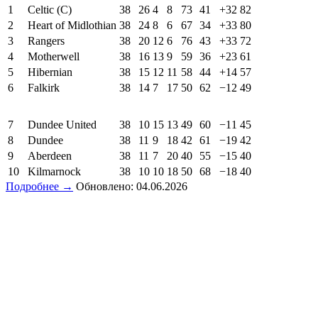
1
Celtic (C)
38
26
4
8
73
41
+32
82
2
Heart of Midlothian
38
24
8
6
67
34
+33
80
3
Rangers
38
20
12
6
76
43
+33
72
4
Motherwell
38
16
13
9
59
36
+23
61
5
Hibernian
38
15
12
11
58
44
+14
57
6
Falkirk
38
14
7
17
50
62
−12
49
7
Dundee United
38
10
15
13
49
60
−11
45
8
Dundee
38
11
9
18
42
61
−19
42
9
Aberdeen
38
11
7
20
40
55
−15
40
10
Kilmarnock
38
10
10
18
50
68
−18
40
Подробнее →
Обновлено: 04.06.2026