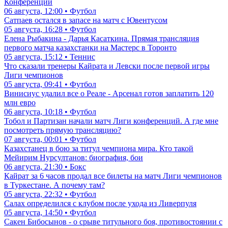
Конференций
06 августа, 12:00 • Футбол
Сатпаев остался в запасе на матч с Ювентусом
05 августа, 16:28 • Футбол
Елена Рыбакина - Дарья Касаткина. Прямая трансляция
первого матча казахстанки на Мастерс в Торонто
05 августа, 15:12 • Теннис
Что сказали тренеры Кайрата и Левски после первой игры
Лиги чемпионов
05 августа, 09:41 • Футбол
Винисиус удалил все о Реале - Арсенал готов заплатить 120
млн евро
06 августа, 10:18 • Футбол
Тобол и Партизан начали матч Лиги конференций. А где мне
посмотреть прямую трансляцию?
07 августа, 00:01 • Футбол
Казахстанец в бою за титул чемпиона мира. Кто такой
Мейирим Нурсултанов: биография, бои
06 августа, 21:30 • Бокс
Кайрат за 6 часов продал все билеты на матч Лиги чемпионов
в Туркестане. А почему там?
05 августа, 22:32 • Футбол
Салах определился с клубом после ухода из Ливерпуля
05 августа, 14:50 • Футбол
Сакен Бибосынов - о срыве титульного боя, противостоянии с