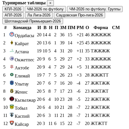
Турнирные таблицы
×
КПЛ-2026
ЧМ-2026 по футболу
ЧМ-2026 по футболу. Группы
АПЛ-2026
Ла Лига-2026
Саудовская Про-лига-2026
Шотландский Премьершип-2026
#
Команда
И
В
Н
П
ЗМ
ПМ
РМ
О
Форма
СМ
1
20
14
4
2
36
15
+21
46
ЖЖЖЖЖ
Ордабасы
2
20
13
6
1
39
14
+25
45
ЖЖЖЖЖ
Кайрат
3
19
10
5
4
31
20
+11
35
ТЖЖЖЖ
Астана
4
20
9
6
5
29
27
+2
33
ЖЖЖЖЖ
Окжетпес
5
20
9
4
7
29
24
+5
31
ЖЖЖЖЖ
Актобе
6
19
7
7
5
26
23
+3
28
ЖЖЖТТ
Елимай
7
20
7
6
7
16
20
-4
27
ЖЖТЖЖ
Улытау
8
20
5
8
7
17
23
-6
23
ЖЖТЖТ
Женис
9
20
6
4
10
23
28
-5
22
ЖЖТЖЖ
Кызылжар
10
20
6
4
10
21
28
-7
22
ЖЖТЖЖ
Тобыл
11
20
6
3
11
21
28
-7
21
ЖЖТЖЖ
Каспий
12
20
3
11
6
15
22
-7
20
ЖТЖТТ
Кайсар