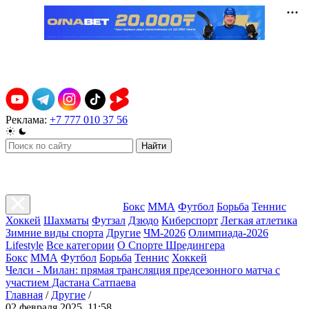
Реклама:
+7 777 010 37 56
Найти
Бокс
ММА
Футбол
Борьба
Теннис
Хоккей
Шахматы
Футзал
Дзюдо
Киберспорт
Легкая атлетика
Зимние виды спорта
Другие
ЧМ-2026
Олимпиада-2026
Lifestyle
Все категории
О Спорте Шредингера
Бокс
ММА
Футбол
Борьба
Теннис
Хоккей
Челси - Милан: прямая трансляция предсезонного матча с
участием Дастана Сатпаева
Главная
/
Другие
/
02 февраля 2025, 11:58