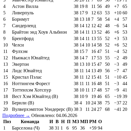
4
Астон Вилла
38
19
8
11
56
49
+7
65
5
Ливерпуль
38
17
9
12
63
53
+10
60
6
Борнмут
38
13
18
7
58
54
+4
57
7
Сандерленд
38
14
12
12
42
48
−6
54
8
Брайтон энд Хоув Альбион
38
14
11
13
52
46
+6
53
9
Брентфорд
38
14
11
13
55
52
+3
53
10
Челси
38
14
10
14
58
52
+6
52
11
Фулхэм
38
15
7
16
47
51
−4
52
12
Ньюкасл Юнайтед
38
14
7
17
53
55
−2
49
13
Эвертон
38
13
10
15
47
50
−3
49
14
Лидс Юнайтед
38
11
14
13
49
56
−7
47
15
Кристал Пэлас
38
11
12
15
41
51
−10
45
16
Ноттингем Форест
38
11
11
16
48
51
−3
44
17
Тоттенхэм Хотспур
38
10
11
17
48
57
−9
41
18
Вест Хэм Юнайтед (В)
38
10
9
19
46
65
−19
39
19
Бернли (В)
38
4
10
24
38
75
−37
22
20
Вулверхэмптон Уондерерс (В)
38
3
11
24
27
68
−41
20
Подробнее →
Обновлено: 04.06.2026
Поз
Команда
И
В
Н
П
МЗ
МП
РМ
О
1
Барселона (Ч)
38
31
1
6
95
36
+59
94