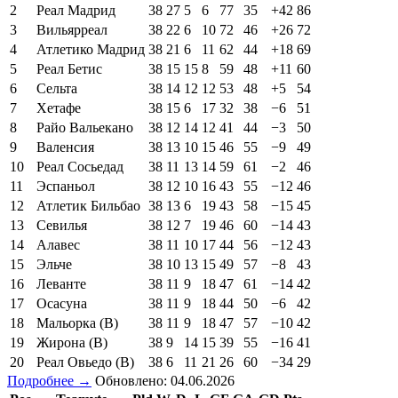
2
Реал Мадрид
38
27
5
6
77
35
+42
86
3
Вильярреал
38
22
6
10
72
46
+26
72
4
Атлетико Мадрид
38
21
6
11
62
44
+18
69
5
Реал Бетис
38
15
15
8
59
48
+11
60
6
Сельта
38
14
12
12
53
48
+5
54
7
Хетафе
38
15
6
17
32
38
−6
51
8
Райо Вальекано
38
12
14
12
41
44
−3
50
9
Валенсия
38
13
10
15
46
55
−9
49
10
Реал Сосьедад
38
11
13
14
59
61
−2
46
11
Эспаньол
38
12
10
16
43
55
−12
46
12
Атлетик Бильбао
38
13
6
19
43
58
−15
45
13
Севилья
38
12
7
19
46
60
−14
43
14
Алавес
38
11
10
17
44
56
−12
43
15
Эльче
38
10
13
15
49
57
−8
43
16
Леванте
38
11
9
18
47
61
−14
42
17
Осасуна
38
11
9
18
44
50
−6
42
18
Мальорка (В)
38
11
9
18
47
57
−10
42
19
Жирона (В)
38
9
14
15
39
55
−16
41
20
Реал Овьедо (В)
38
6
11
21
26
60
−34
29
Подробнее →
Обновлено: 04.06.2026