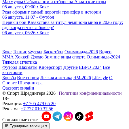
Махмудом Сабырханом и отборе на Азиатские игры
05 августа, 09:00 • Бокс
Реал оформит самый дорогой трансфер в истории
06 августа, 11:07 • Футбол
Первый бой Казахстана за титул чемпиона мира в 2026 году:
где, когда и что за боксер?
06 августа, 06:26 • Бокс
Бокс
Теннис
Футзал
Баскетбол
Олимпиада-2026
Видео
ММА
Хоккей
Дзюдо
Зимние виды спорта
Олимпиада-2024
Тяжелая атлетика
Футбол
Шахматы
Киберспорт
Другие
ЕВРО-2024
Все
категории
Борьба
Вне спорта
Легкая атлетика
ЧМ-2026
Lifestyle
О
Спорте Шредингера
Qazsport онлайн
© Cпорт Шредингера 2026
|
Политика конфиденциальности
18+
Редакция:
+7 705 479 65 20
Реклама:
+7 777 010 37 56
Социальные сети:
Турнирные таблицы
▾