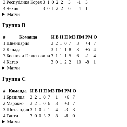
3
Республика Корея
3
1
0
2
2
3
-1
3
4
Чехия
3
0
1
2
2
6
-4
1
Матчи
Группа B
#
Команда
И
В
Н
П
МЗ
ПМ
РМ
О
1
Швейцария
3
2
1
0
7
3
+4
7
2
Канада
3
1
1
1
8
3
+5
4
3
Босния и Герцеговина
3
1
1
1
5
6
-1
4
4
Катар
3
0
1
2
2
10
-8
1
Матчи
Группа C
#
Команда
И
В
Н
П
МЗ
ПМ
РМ
О
1
Бразилия
3
2
1
0
7
1
+6
7
2
Марокко
3
2
1
0
6
3
+3
7
3
Шотландия
3
1
0
2
1
4
-3
3
4
Гаити
3
0
0
3
2
8
-6
0
Матчи