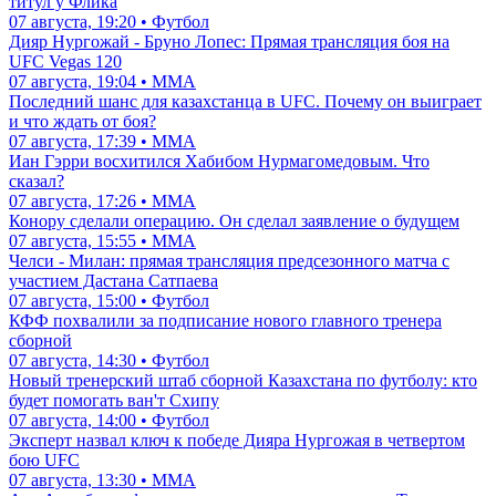
титул у Флика
07 августа, 19:20 • Футбол
Дияр Нургожай - Бруно Лопес: Прямая трансляция боя на
UFC Vegas 120
07 августа, 19:04 • ММА
Последний шанс для казахстанца в UFC. Почему он выиграет
и что ждать от боя?
07 августа, 17:39 • ММА
Иан Гэрри восхитился Хабибом Нурмагомедовым. Что
сказал?
07 августа, 17:26 • ММА
Конору сделали операцию. Он сделал заявление о будущем
07 августа, 15:55 • ММА
Челси - Милан: прямая трансляция предсезонного матча с
участием Дастана Сатпаева
07 августа, 15:00 • Футбол
КФФ похвалили за подписание нового главного тренера
сборной
07 августа, 14:30 • Футбол
Новый тренерский штаб сборной Казахстана по футболу: кто
будет помогать ван'т Схипу
07 августа, 14:00 • Футбол
Эксперт назвал ключ к победе Дияра Нургожая в четвертом
бою UFC
07 августа, 13:30 • ММА