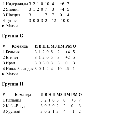
1
Нидерланды
3
2
1
0
10
4
+6
7
2
Япония
3
1
2
0
7
3
+4
5
3
Швеция
3
1
1
1
7
7
0
4
4
Тунис
3
0
0
3
2
12
-10
0
Матчи
Группа G
#
Команда
И
В
Н
П
МЗ
ПМ
РМ
О
1
Бельгия
3
1
2
0
6
2
+4
5
2
Египет
3
1
2
0
5
3
+2
5
3
Иран
3
0
3
0
3
3
0
3
4
Новая Зеландия
3
0
1
2
4
10
-6
1
Матчи
Группа H
#
Команда
И
В
Н
П
МЗ
ПМ
РМ
О
1
Испания
3
2
1
0
5
0
+5
7
2
Кабо-Верде
3
0
3
0
2
2
0
3
3
Уругвай
3
0
2
1
3
4
-1
2