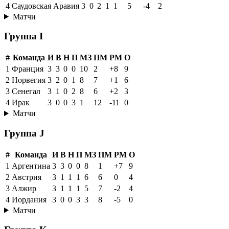
4
Саудовская Аравия
3
0
2
1
1
5
-4
2
Матчи
Группа I
#
Команда
И
В
Н
П
МЗ
ПМ
РМ
О
1
Франция
3
3
0
0
10
2
+8
9
2
Норвегия
3
2
0
1
8
7
+1
6
3
Сенегал
3
1
0
2
8
6
+2
3
4
Ирак
3
0
0
3
1
12
-11
0
Матчи
Группа J
#
Команда
И
В
Н
П
МЗ
ПМ
РМ
О
1
Аргентина
3
3
0
0
8
1
+7
9
2
Австрия
3
1
1
1
6
6
0
4
3
Алжир
3
1
1
1
5
7
-2
4
4
Иордания
3
0
0
3
3
8
-5
0
Матчи