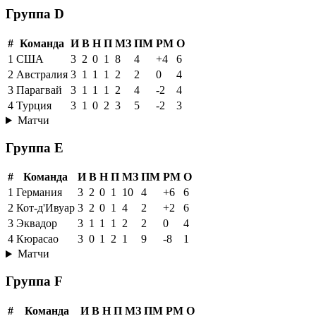
Группа D
#
Команда
И
В
Н
П
МЗ
ПМ
РМ
О
1
США
3
2
0
1
8
4
+4
6
2
Австралия
3
1
1
1
2
2
0
4
3
Парагвай
3
1
1
1
2
4
-2
4
4
Турция
3
1
0
2
3
5
-2
3
Матчи
Группа E
#
Команда
И
В
Н
П
МЗ
ПМ
РМ
О
1
Германия
3
2
0
1
10
4
+6
6
2
Кот-д'Ивуар
3
2
0
1
4
2
+2
6
3
Эквадор
3
1
1
1
2
2
0
4
4
Кюрасао
3
0
1
2
1
9
-8
1
Матчи
Группа F
#
Команда
И
В
Н
П
МЗ
ПМ
РМ
О