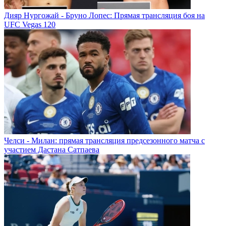
Дияр Нургожай - Бруно Лопес: Прямая трансляция боя на
UFC Vegas 120
Челси - Милан: прямая трансляция предсезонного матча с
участием Дастана Сатпаева