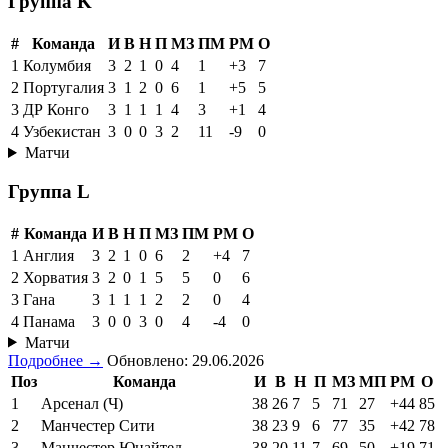
Группа K
#
Команда
И
В
Н
П
МЗ
ПМ
РМ
О
1
Колумбия
3
2
1
0
4
1
+3
7
2
Португалия
3
1
2
0
6
1
+5
5
3
ДР Конго
3
1
1
1
4
3
+1
4
4
Узбекистан
3
0
0
3
2
11
-9
0
Матчи
Группа L
#
Команда
И
В
Н
П
МЗ
ПМ
РМ
О
1
Англия
3
2
1
0
6
2
+4
7
2
Хорватия
3
2
0
1
5
5
0
6
3
Гана
3
1
1
1
2
2
0
4
4
Панама
3
0
0
3
0
4
-4
0
Матчи
Подробнее →
Обновлено: 29.06.2026
Поз
Команда
И
В
Н
П
МЗ
МП
РМ
О
1
Арсенал (Ч)
38
26
7
5
71
27
+44
85
2
Манчестер Сити
38
23
9
6
77
35
+42
78
3
Манчестер Юнайтед
38
20
11
7
69
50
+19
71