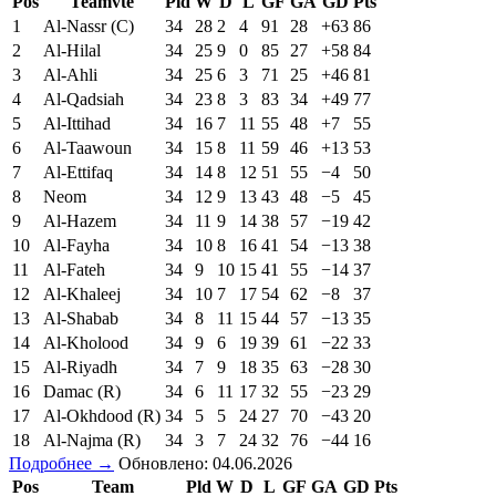
Pos
Teamvte
Pld
W
D
L
GF
GA
GD
Pts
1
Al-Nassr (C)
34
28
2
4
91
28
+63
86
2
Al-Hilal
34
25
9
0
85
27
+58
84
3
Al-Ahli
34
25
6
3
71
25
+46
81
4
Al-Qadsiah
34
23
8
3
83
34
+49
77
5
Al-Ittihad
34
16
7
11
55
48
+7
55
6
Al-Taawoun
34
15
8
11
59
46
+13
53
7
Al-Ettifaq
34
14
8
12
51
55
−4
50
8
Neom
34
12
9
13
43
48
−5
45
9
Al-Hazem
34
11
9
14
38
57
−19
42
10
Al-Fayha
34
10
8
16
41
54
−13
38
11
Al-Fateh
34
9
10
15
41
55
−14
37
12
Al-Khaleej
34
10
7
17
54
62
−8
37
13
Al-Shabab
34
8
11
15
44
57
−13
35
14
Al-Kholood
34
9
6
19
39
61
−22
33
15
Al-Riyadh
34
7
9
18
35
63
−28
30
16
Damac (R)
34
6
11
17
32
55
−23
29
17
Al-Okhdood (R)
34
5
5
24
27
70
−43
20
18
Al-Najma (R)
34
3
7
24
32
76
−44
16
Подробнее →
Обновлено: 04.06.2026
Pos
Team
Pld
W
D
L
GF
GA
GD
Pts