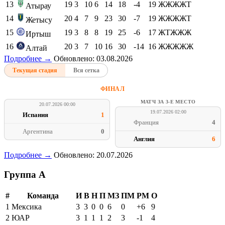
13
19
3
10
6
14
18
-4
19
ЖЖЖЖТ
Атырау
14
20
4
7
9
23
30
-7
19
ЖЖЖЖТ
Жетысу
15
19
3
8
8
19
25
-6
17
ЖТЖЖЖ
Иртыш
16
20
3
7
10
16
30
-14
16
ЖЖЖЖЖ
Алтай
Подробнее →
Обновлено: 03.08.2026
Текущая стадия
Вся сетка
ФИНАЛ
МАТЧ ЗА 3-Е МЕСТО
20.07.2026 00:00
19.07.2026 02:00
Испания
1
Франция
4
Аргентина
0
Англия
6
Подробнее →
Обновлено: 20.07.2026
Группа A
#
Команда
И
В
Н
П
МЗ
ПМ
РМ
О
1
Мексика
3
3
0
0
6
0
+6
9
2
ЮАР
3
1
1
1
2
3
-1
4