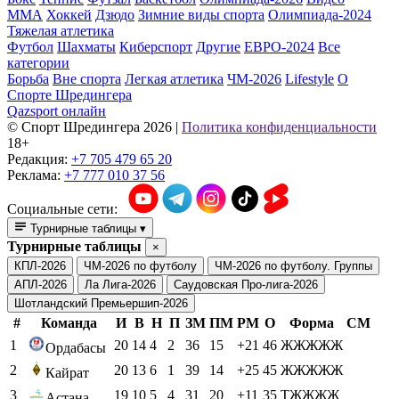
ММА
Хоккей
Дзюдо
Зимние виды спорта
Олимпиада-2024
Тяжелая атлетика
Футбол
Шахматы
Киберспорт
Другие
ЕВРО-2024
Все
категории
Борьба
Вне спорта
Легкая атлетика
ЧМ-2026
Lifestyle
О
Спорте Шредингера
Qazsport онлайн
© Cпорт Шредингера 2026
|
Политика конфиденциальности
18+
Редакция:
+7 705 479 65 20
Реклама:
+7 777 010 37 56
Социальные сети:
Турнирные таблицы
▾
Турнирные таблицы
×
КПЛ-2026
ЧМ-2026 по футболу
ЧМ-2026 по футболу. Группы
АПЛ-2026
Ла Лига-2026
Саудовская Про-лига-2026
Шотландский Премьершип-2026
#
Команда
И
В
Н
П
ЗМ
ПМ
РМ
О
Форма
СМ
1
20
14
4
2
36
15
+21
46
ЖЖЖЖЖ
Ордабасы
2
20
13
6
1
39
14
+25
45
ЖЖЖЖЖ
Кайрат
3
19
10
5
4
31
20
+11
35
ТЖЖЖЖ
Астана