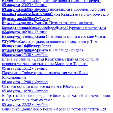
матча
КФФ похвалили за подписание нового главного тренера
05 августа, 23:23 • Теннис
сборной
Чемпион Европы, который провалился в сборной. Кто стал
07 августа, 14:30 • Футбол
новым тренером Казахстана?
Новый тренерский штаб сборной Казахстана по футболу: кто
06 августа, 22:00 • Футбол
будет помогать ван'т Схипу
Елена Рыбакина - Энн Ли. Прямая трансляция матча
07 августа, 14:00 • Футбол
казахстанки на Мастерс в Торонто
Эксперт назвал ключ к победе Дияра Нургожая в четвертом
07 августа, 06:30 • Теннис
бою UFC
Все конкуренты Дастана Сатпаева за место в составе Челси:
07 августа, 13:30 • ММА
кто они?
Асу Алмабаев официально вошел в топовую лигу. Там
05 августа, 14:00 • Футбол
выступают Царукян и Белал
Молния убила футболиста в Таиланде (Видео)
07 августа, 13:04 • ММА
05 августа, 17:30 • Футбол
еще новости
Елена Рыбакина - Дарья Касаткина. Прямая трансляция
первого матча казахстанки на Мастерс в Торонто
05 августа, 15:12 • Теннис
Партизан - Тобол: прямая трансляция матча Лиги
Конференций
06 августа, 12:00 • Футбол
Сатпаев остался в запасе на матч с Ювентусом
05 августа, 16:28 • Футбол
Кайрат за 6 часов продал все билеты на матч Лиги чемпионов
в Туркестане. А почему там?
05 августа, 22:32 • Футбол
Винисиус удалил все о Реале - Арсенал готов заплатить 120