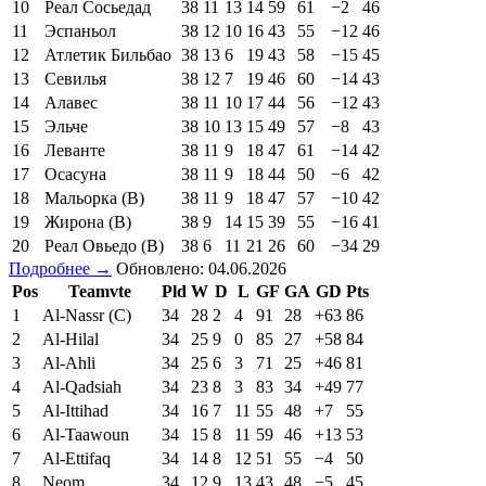
10
Реал Сосьедад
38
11
13
14
59
61
−2
46
11
Эспаньол
38
12
10
16
43
55
−12
46
12
Атлетик Бильбао
38
13
6
19
43
58
−15
45
13
Севилья
38
12
7
19
46
60
−14
43
14
Алавес
38
11
10
17
44
56
−12
43
15
Эльче
38
10
13
15
49
57
−8
43
16
Леванте
38
11
9
18
47
61
−14
42
17
Осасуна
38
11
9
18
44
50
−6
42
18
Мальорка (В)
38
11
9
18
47
57
−10
42
19
Жирона (В)
38
9
14
15
39
55
−16
41
20
Реал Овьедо (В)
38
6
11
21
26
60
−34
29
Подробнее →
Обновлено: 04.06.2026
Pos
Teamvte
Pld
W
D
L
GF
GA
GD
Pts
1
Al-Nassr (C)
34
28
2
4
91
28
+63
86
2
Al-Hilal
34
25
9
0
85
27
+58
84
3
Al-Ahli
34
25
6
3
71
25
+46
81
4
Al-Qadsiah
34
23
8
3
83
34
+49
77
5
Al-Ittihad
34
16
7
11
55
48
+7
55
6
Al-Taawoun
34
15
8
11
59
46
+13
53
7
Al-Ettifaq
34
14
8
12
51
55
−4
50
8
Neom
34
12
9
13
43
48
−5
45