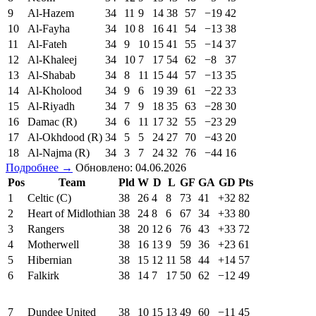
9
Al-Hazem
34
11
9
14
38
57
−19
42
10
Al-Fayha
34
10
8
16
41
54
−13
38
11
Al-Fateh
34
9
10
15
41
55
−14
37
12
Al-Khaleej
34
10
7
17
54
62
−8
37
13
Al-Shabab
34
8
11
15
44
57
−13
35
14
Al-Kholood
34
9
6
19
39
61
−22
33
15
Al-Riyadh
34
7
9
18
35
63
−28
30
16
Damac (R)
34
6
11
17
32
55
−23
29
17
Al-Okhdood (R)
34
5
5
24
27
70
−43
20
18
Al-Najma (R)
34
3
7
24
32
76
−44
16
Подробнее →
Обновлено: 04.06.2026
Pos
Team
Pld
W
D
L
GF
GA
GD
Pts
1
Celtic (C)
38
26
4
8
73
41
+32
82
2
Heart of Midlothian
38
24
8
6
67
34
+33
80
3
Rangers
38
20
12
6
76
43
+33
72
4
Motherwell
38
16
13
9
59
36
+23
61
5
Hibernian
38
15
12
11
58
44
+14
57
6
Falkirk
38
14
7
17
50
62
−12
49
7
Dundee United
38
10
15
13
49
60
−11
45