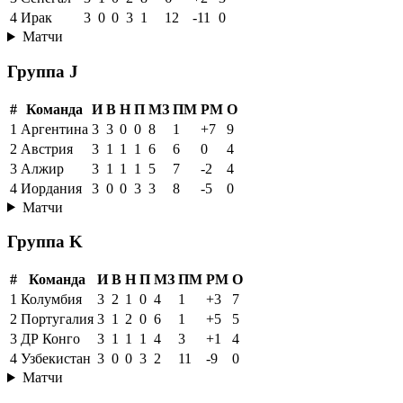
4
Ирак
3
0
0
3
1
12
-11
0
Матчи
Группа J
#
Команда
И
В
Н
П
МЗ
ПМ
РМ
О
1
Аргентина
3
3
0
0
8
1
+7
9
2
Австрия
3
1
1
1
6
6
0
4
3
Алжир
3
1
1
1
5
7
-2
4
4
Иордания
3
0
0
3
3
8
-5
0
Матчи
Группа K
#
Команда
И
В
Н
П
МЗ
ПМ
РМ
О
1
Колумбия
3
2
1
0
4
1
+3
7
2
Португалия
3
1
2
0
6
1
+5
5
3
ДР Конго
3
1
1
1
4
3
+1
4
4
Узбекистан
3
0
0
3
2
11
-9
0
Матчи