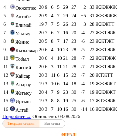
4
20
9
6
5
29
27
+2
33
ЖЖЖЖЖ
Окжетпес
5
20
9
4
7
29
24
+5
31
ЖЖЖЖЖ
Актобе
6
19
7
7
5
26
23
+3
28
ЖЖЖТТ
Елимай
7
20
7
6
7
16
20
-4
27
ЖЖТЖЖ
Улытау
8
20
5
8
7
17
23
-6
23
ЖЖТЖТ
Женис
9
20
6
4
10
23
28
-5
22
ЖЖТЖЖ
Кызылжар
10
20
6
4
10
21
28
-7
22
ЖЖТЖЖ
Тобыл
11
20
6
3
11
21
28
-7
21
ЖЖТЖЖ
Каспий
12
20
3
11
6
15
22
-7
20
ЖТЖТТ
Кайсар
13
19
3
10
6
14
18
-4
19
ЖЖЖЖТ
Атырау
14
20
4
7
9
23
30
-7
19
ЖЖЖЖТ
Жетысу
15
19
3
8
8
19
25
-6
17
ЖТЖЖЖ
Иртыш
16
20
3
7
10
16
30
-14
16
ЖЖЖЖЖ
Алтай
Подробнее →
Обновлено: 03.08.2026
Текущая стадия
Вся сетка
ФИНАЛ