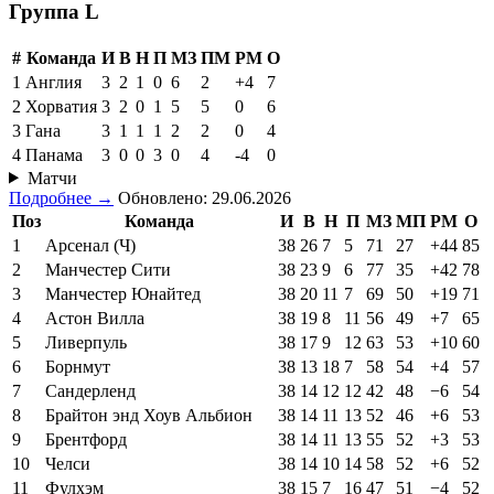
Группа L
#
Команда
И
В
Н
П
МЗ
ПМ
РМ
О
1
Англия
3
2
1
0
6
2
+4
7
2
Хорватия
3
2
0
1
5
5
0
6
3
Гана
3
1
1
1
2
2
0
4
4
Панама
3
0
0
3
0
4
-4
0
Матчи
Подробнее →
Обновлено: 29.06.2026
Поз
Команда
И
В
Н
П
МЗ
МП
РМ
О
1
Арсенал (Ч)
38
26
7
5
71
27
+44
85
2
Манчестер Сити
38
23
9
6
77
35
+42
78
3
Манчестер Юнайтед
38
20
11
7
69
50
+19
71
4
Астон Вилла
38
19
8
11
56
49
+7
65
5
Ливерпуль
38
17
9
12
63
53
+10
60
6
Борнмут
38
13
18
7
58
54
+4
57
7
Сандерленд
38
14
12
12
42
48
−6
54
8
Брайтон энд Хоув Альбион
38
14
11
13
52
46
+6
53
9
Брентфорд
38
14
11
13
55
52
+3
53
10
Челси
38
14
10
14
58
52
+6
52
11
Фулхэм
38
15
7
16
47
51
−4
52