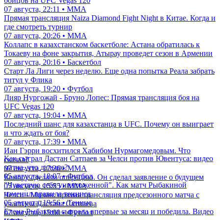
бойцов на UFC Vegas 120
07 августа, 22:11 • ММА
Прямая трансляция Naiza Diamond Fight Night в Китае. Когда и
где смотреть турнир
07 августа, 20:26 • ММА
Коллапс в казахстанском баскетболе: Астана обратилась к
Токаеву на фоне закрытия, Атырау проведет сезон в Армении
07 августа, 20:16 • Баскетбол
Старт Ла Лиги через неделю. Еще одна попытка Реала забрать
титул у Флика
07 августа, 19:20 • Футбол
Дияр Нургожай - Бруно Лопес: Прямая трансляция боя на
UFC Vegas 120
07 августа, 19:04 • ММА
Последний шанс для казахстанца в UFC. Почему он выиграет
и что ждать от боя?
07 августа, 17:39 • ММА
Иан Гэрри восхитился Хабибом Нурмагомедовым. Что
Как сыграл Дастан Сатпаев за Челси против Ювентуса: видео
сказал?
матча, что дальше?
07 августа, 17:26 • ММА
05 августа, 18:07 • Футбол
Конору сделали операцию. Он сделал заявление о будущем
"Чувствую себя уничтоженной". Как матч Рыбакиной
07 августа, 15:55 • ММА
изменил правила тенниса
Челси - Милан: прямая трансляция предсезонного матча с
05 августа, 19:56 • Теннис
участием Дастана Сатпаева
Елена Рыбакина сыграла впервые за месяц и победила. Видео
07 августа, 15:00 • Футбол