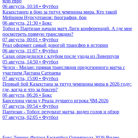
млн евро
06 августа, 10:18 • Футбол
Казахстанец в бою за титул чемпиона мира. Кто такой
Мейирим Нурсултанов: биография, бои
06 августа, 21:30 • Бокс
Тобол и Партизан начали матч Лиги конференций. А где мне
посмотреть прямую трансляцию?
07 августа, 00:01 • Футбол
Реал оформит самый дорогой трансфер в истории
06 августа, 11:07 • Футбол
Салах определился с клубом после ухода из Ливерпуля
05 августа, 14:50 • Футбол
Челси - Милан: прямая трансляция предсезонного матча с
участием Дастана Сатпаева
07 августа, 15:00 • Футбол
Первый бой Казахстана за титул чемпиона мира в 2026 году:
где, когда и что за боксер?
06 августа, 06:26 • Бокс
Барселона увела у Реала лучшего игрока ЧМ-2026
07 августа, 09:54 • Футбол
Партизан - Тобол: результат матча, видео голов и обзор
07 августа, 02:05 • Футбол
Бокс
Теннис
Футзал
Баскетбол
Олимпиада-2026
Видео