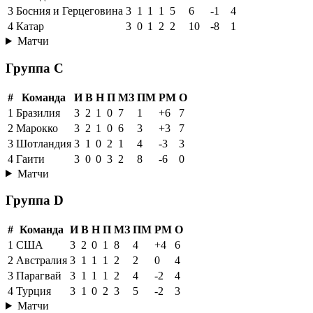
3
Босния и Герцеговина
3
1
1
1
5
6
-1
4
4
Катар
3
0
1
2
2
10
-8
1
Матчи
Группа C
#
Команда
И
В
Н
П
МЗ
ПМ
РМ
О
1
Бразилия
3
2
1
0
7
1
+6
7
2
Марокко
3
2
1
0
6
3
+3
7
3
Шотландия
3
1
0
2
1
4
-3
3
4
Гаити
3
0
0
3
2
8
-6
0
Матчи
Группа D
#
Команда
И
В
Н
П
МЗ
ПМ
РМ
О
1
США
3
2
0
1
8
4
+4
6
2
Австралия
3
1
1
1
2
2
0
4
3
Парагвай
3
1
1
1
2
4
-2
4
4
Турция
3
1
0
2
3
5
-2
3
Матчи