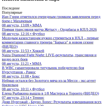
Последние
Популярные
Иан Гэрри отметился очередным громким заявлением перед
боем с Махачевым
08 августа, 13:09 • ММА
Прямая трансляция матча Жетысу - Ордабасы в КПЛ-2026
08 августа, 12:16 • Футбол
Молодым казахстанцам нужно стремиться в НХЛ – первые
комментарии главного тренера "Барыса" в новом сезоне
(ВИДЕО)
08 августа, 11:53 • Хоккей
Naiza Diamond Fight Night: LIVE-результаты, трансляция и
видео всех боев
08 августа, 11:21 • ММА
В WBC гарантировали титульник победителю боя
Нурсултанов - Рамос
08 августа, 11:08 • Бокс
Неймар остался без Золотого мяча из-за Месси - экс-агент
бразильца
08 августа, 10:11 • Футбол
Елена Рыбакина вышла в 1/8 Мастерса в Торонто (ВИДЕО)
07 августа, 23:14 • Теннис
Дияр Нургожай - Бруно Лопес: Результаты взвешивания всех