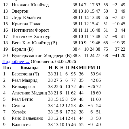
12
Ньюкасл Юнайтед
38
14
7
17
53
55
−2
49
13
Эвертон
38
13
10
15
47
50
−3
49
14
Лидс Юнайтед
38
11
14
13
49
56
−7
47
15
Кристал Пэлас
38
11
12
15
41
51
−10
45
16
Ноттингем Форест
38
11
11
16
48
51
−3
44
17
Тоттенхэм Хотспур
38
10
11
17
48
57
−9
41
18
Вест Хэм Юнайтед (В)
38
10
9
19
46
65
−19
39
19
Бернли (В)
38
4
10
24
38
75
−37
22
20
Вулверхэмптон Уондерерс (В)
38
3
11
24
27
68
−41
20
Подробнее →
Обновлено: 04.06.2026
Поз
Команда
И
В
Н
П
МЗ
МП
РМ
О
1
Барселона (Ч)
38
31
1
6
95
36
+59
94
2
Реал Мадрид
38
27
5
6
77
35
+42
86
3
Вильярреал
38
22
6
10
72
46
+26
72
4
Атлетико Мадрид
38
21
6
11
62
44
+18
69
5
Реал Бетис
38
15
15
8
59
48
+11
60
6
Сельта
38
14
12
12
53
48
+5
54
7
Хетафе
38
15
6
17
32
38
−6
51
8
Райо Вальекано
38
12
14
12
41
44
−3
50
9
Валенсия
38
13
10
15
46
55
−9
49