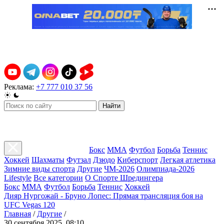
Реклама:
+7 777 010 37 56
Найти
Бокс
ММА
Футбол
Борьба
Теннис
Хоккей
Шахматы
Футзал
Дзюдо
Киберспорт
Легкая атлетика
Зимние виды спорта
Другие
ЧМ-2026
Олимпиада-2026
Lifestyle
Все категории
О Спорте Шредингера
Бокс
ММА
Футбол
Борьба
Теннис
Хоккей
Дияр Нургожай - Бруно Лопес: Прямая трансляция боя на
UFC Vegas 120
Главная
/
Другие
/
30 сентября 2025, 08:10