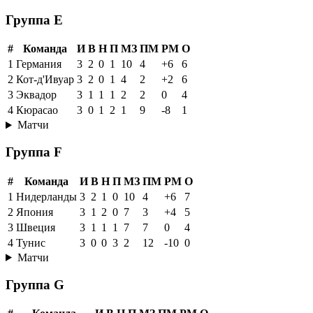
Группа E
#
Команда
И
В
Н
П
МЗ
ПМ
РМ
О
1
Германия
3
2
0
1
10
4
+6
6
2
Кот-д'Ивуар
3
2
0
1
4
2
+2
6
3
Эквадор
3
1
1
1
2
2
0
4
4
Кюрасао
3
0
1
2
1
9
-8
1
Матчи
Группа F
#
Команда
И
В
Н
П
МЗ
ПМ
РМ
О
1
Нидерланды
3
2
1
0
10
4
+6
7
2
Япония
3
1
2
0
7
3
+4
5
3
Швеция
3
1
1
1
7
7
0
4
4
Тунис
3
0
0
3
2
12
-10
0
Матчи
Группа G