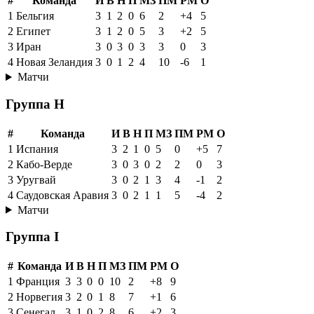
#
Команда
И
В
Н
П
МЗ
ПМ
РМ
О
1
Бельгия
3
1
2
0
6
2
+4
5
2
Египет
3
1
2
0
5
3
+2
5
3
Иран
3
0
3
0
3
3
0
3
4
Новая Зеландия
3
0
1
2
4
10
-6
1
Матчи
Группа H
#
Команда
И
В
Н
П
МЗ
ПМ
РМ
О
1
Испания
3
2
1
0
5
0
+5
7
2
Кабо-Верде
3
0
3
0
2
2
0
3
3
Уругвай
3
0
2
1
3
4
-1
2
4
Саудовская Аравия
3
0
2
1
1
5
-4
2
Матчи
Группа I
#
Команда
И
В
Н
П
МЗ
ПМ
РМ
О
1
Франция
3
3
0
0
10
2
+8
9
2
Норвегия
3
2
0
1
8
7
+1
6
3
Сенегал
3
1
0
2
8
6
+2
3