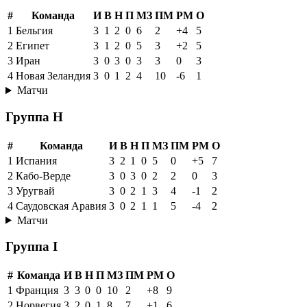
#
Команда
И
В
Н
П
МЗ
ПМ
РМ
О
1
Бельгия
3
1
2
0
6
2
+4
5
2
Египет
3
1
2
0
5
3
+2
5
3
Иран
3
0
3
0
3
3
0
3
4
Новая Зеландия
3
0
1
2
4
10
-6
1
Матчи
Группа H
#
Команда
И
В
Н
П
МЗ
ПМ
РМ
О
1
Испания
3
2
1
0
5
0
+5
7
2
Кабо-Верде
3
0
3
0
2
2
0
3
3
Уругвай
3
0
2
1
3
4
-1
2
4
Саудовская Аравия
3
0
2
1
1
5
-4
2
Матчи
Группа I
#
Команда
И
В
Н
П
МЗ
ПМ
РМ
О
1
Франция
3
3
0
0
10
2
+8
9
2
Норвегия
3
2
0
1
8
7
+1
6