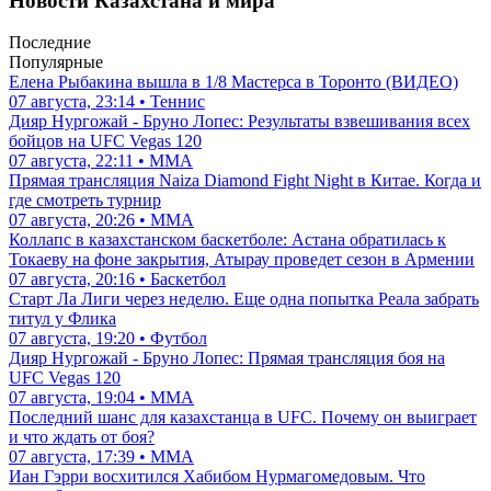
Новости Казахстана и мира
Последние
Популярные
Елена Рыбакина вышла в 1/8 Мастерса в Торонто (ВИДЕО)
07 августа, 23:14 • Теннис
Дияр Нургожай - Бруно Лопес: Результаты взвешивания всех
бойцов на UFC Vegas 120
07 августа, 22:11 • ММА
Прямая трансляция Naiza Diamond Fight Night в Китае. Когда и
где смотреть турнир
07 августа, 20:26 • ММА
Коллапс в казахстанском баскетболе: Астана обратилась к
Токаеву на фоне закрытия, Атырау проведет сезон в Армении
07 августа, 20:16 • Баскетбол
Старт Ла Лиги через неделю. Еще одна попытка Реала забрать
титул у Флика
07 августа, 19:20 • Футбол
Дияр Нургожай - Бруно Лопес: Прямая трансляция боя на
UFC Vegas 120
07 августа, 19:04 • ММА
Последний шанс для казахстанца в UFC. Почему он выиграет
и что ждать от боя?
07 августа, 17:39 • ММА
Иан Гэрри восхитился Хабибом Нурмагомедовым. Что