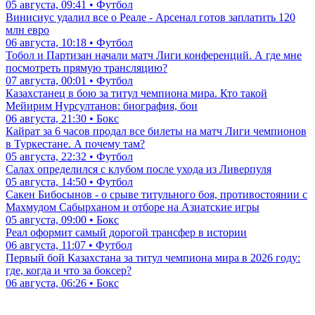
05 августа, 09:41 • Футбол
Винисиус удалил все о Реале - Арсенал готов заплатить 120
млн евро
06 августа, 10:18 • Футбол
Тобол и Партизан начали матч Лиги конференций. А где мне
посмотреть прямую трансляцию?
07 августа, 00:01 • Футбол
Казахстанец в бою за титул чемпиона мира. Кто такой
Мейирим Нурсултанов: биография, бои
06 августа, 21:30 • Бокс
Кайрат за 6 часов продал все билеты на матч Лиги чемпионов
в Туркестане. А почему там?
05 августа, 22:32 • Футбол
Салах определился с клубом после ухода из Ливерпуля
05 августа, 14:50 • Футбол
Сакен Бибосынов - о срыве титульного боя, противостоянии с
Махмудом Сабырханом и отборе на Азиатские игры
05 августа, 09:00 • Бокс
Реал оформит самый дорогой трансфер в истории
06 августа, 11:07 • Футбол
Первый бой Казахстана за титул чемпиона мира в 2026 году:
где, когда и что за боксер?
06 августа, 06:26 • Бокс