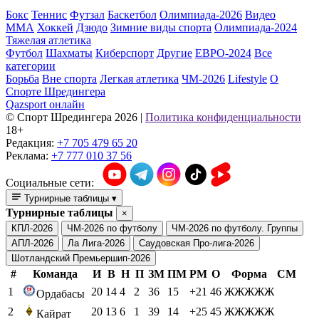
Бокс
Теннис
Футзал
Баскетбол
Олимпиада-2026
Видео
ММА
Хоккей
Дзюдо
Зимние виды спорта
Олимпиада-2024
Тяжелая атлетика
Футбол
Шахматы
Киберспорт
Другие
ЕВРО-2024
Все
категории
Борьба
Вне спорта
Легкая атлетика
ЧМ-2026
Lifestyle
О
Спорте Шредингера
Qazsport онлайн
© Cпорт Шредингера 2026
|
Политика конфиденциальности
18+
Редакция:
+7 705 479 65 20
Реклама:
+7 777 010 37 56
Социальные сети:
Турнирные таблицы
▾
Турнирные таблицы
×
КПЛ-2026
ЧМ-2026 по футболу
ЧМ-2026 по футболу. Группы
АПЛ-2026
Ла Лига-2026
Саудовская Про-лига-2026
Шотландский Премьершип-2026
#
Команда
И
В
Н
П
ЗМ
ПМ
РМ
О
Форма
СМ
1
20
14
4
2
36
15
+21
46
ЖЖЖЖЖ
Ордабасы
2
20
13
6
1
39
14
+25
45
ЖЖЖЖЖ
Кайрат