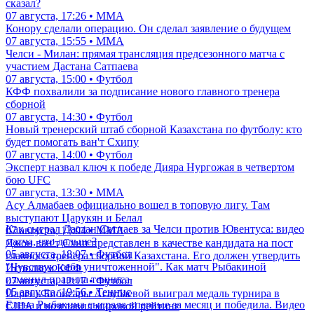
сказал?
07 августа, 17:26 • ММА
Конору сделали операцию. Он сделал заявление о будущем
07 августа, 15:55 • ММА
Челси - Милан: прямая трансляция предсезонного матча с
участием Дастана Сатпаева
07 августа, 15:00 • Футбол
КФФ похвалили за подписание нового главного тренера
сборной
07 августа, 14:30 • Футбол
Новый тренерский штаб сборной Казахстана по футболу: кто
будет помогать ван'т Схипу
07 августа, 14:00 • Футбол
Эксперт назвал ключ к победе Дияра Нургожая в четвертом
бою UFC
07 августа, 13:30 • ММА
Асу Алмабаев официально вошел в топовую лигу. Там
выступают Царукян и Белал
Как сыграл Дастан Сатпаев за Челси против Ювентуса: видео
07 августа, 13:04 • ММА
матча, что дальше?
Джон ван'т Схип представлен в качестве кандидата на пост
05 августа, 18:07 • Футбол
главного тренера сборной Казахстана. Его должен утвердить
"Чувствую себя уничтоженной". Как матч Рыбакиной
Исполком КФФ
изменил правила тенниса
07 августа, 12:17 • Футбол
05 августа, 19:56 • Теннис
Парень Бибисары Асаубаевой выиграл медаль турнира в
Елена Рыбакина сыграла впервые за месяц и победила. Видео
США и возглавил мировой рейтинг