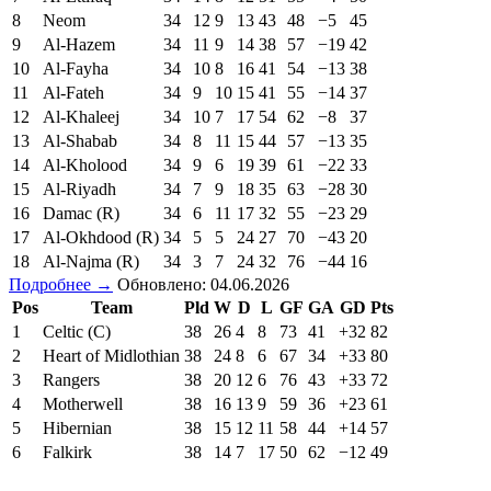
8
Neom
34
12
9
13
43
48
−5
45
9
Al-Hazem
34
11
9
14
38
57
−19
42
10
Al-Fayha
34
10
8
16
41
54
−13
38
11
Al-Fateh
34
9
10
15
41
55
−14
37
12
Al-Khaleej
34
10
7
17
54
62
−8
37
13
Al-Shabab
34
8
11
15
44
57
−13
35
14
Al-Kholood
34
9
6
19
39
61
−22
33
15
Al-Riyadh
34
7
9
18
35
63
−28
30
16
Damac (R)
34
6
11
17
32
55
−23
29
17
Al-Okhdood (R)
34
5
5
24
27
70
−43
20
18
Al-Najma (R)
34
3
7
24
32
76
−44
16
Подробнее →
Обновлено: 04.06.2026
Pos
Team
Pld
W
D
L
GF
GA
GD
Pts
1
Celtic (C)
38
26
4
8
73
41
+32
82
2
Heart of Midlothian
38
24
8
6
67
34
+33
80
3
Rangers
38
20
12
6
76
43
+33
72
4
Motherwell
38
16
13
9
59
36
+23
61
5
Hibernian
38
15
12
11
58
44
+14
57
6
Falkirk
38
14
7
17
50
62
−12
49