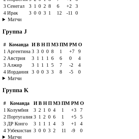
3
Сенегал
3
1
0
2
8
6
+2
3
4
Ирак
3
0
0
3
1
12
-11
0
Матчи
Группа J
#
Команда
И
В
Н
П
МЗ
ПМ
РМ
О
1
Аргентина
3
3
0
0
8
1
+7
9
2
Австрия
3
1
1
1
6
6
0
4
3
Алжир
3
1
1
1
5
7
-2
4
4
Иордания
3
0
0
3
3
8
-5
0
Матчи
Группа K
#
Команда
И
В
Н
П
МЗ
ПМ
РМ
О
1
Колумбия
3
2
1
0
4
1
+3
7
2
Португалия
3
1
2
0
6
1
+5
5
3
ДР Конго
3
1
1
1
4
3
+1
4
4
Узбекистан
3
0
0
3
2
11
-9
0
Матчи