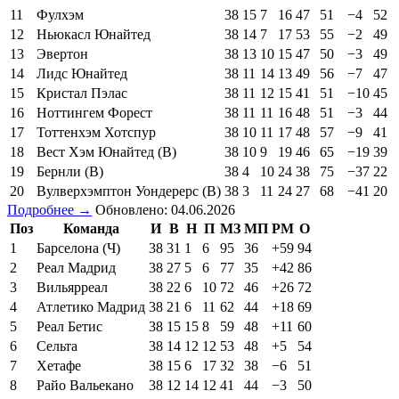
11
Фулхэм
38
15
7
16
47
51
−4
52
12
Ньюкасл Юнайтед
38
14
7
17
53
55
−2
49
13
Эвертон
38
13
10
15
47
50
−3
49
14
Лидс Юнайтед
38
11
14
13
49
56
−7
47
15
Кристал Пэлас
38
11
12
15
41
51
−10
45
16
Ноттингем Форест
38
11
11
16
48
51
−3
44
17
Тоттенхэм Хотспур
38
10
11
17
48
57
−9
41
18
Вест Хэм Юнайтед (В)
38
10
9
19
46
65
−19
39
19
Бернли (В)
38
4
10
24
38
75
−37
22
20
Вулверхэмптон Уондерерс (В)
38
3
11
24
27
68
−41
20
Подробнее →
Обновлено: 04.06.2026
Поз
Команда
И
В
Н
П
МЗ
МП
РМ
О
1
Барселона (Ч)
38
31
1
6
95
36
+59
94
2
Реал Мадрид
38
27
5
6
77
35
+42
86
3
Вильярреал
38
22
6
10
72
46
+26
72
4
Атлетико Мадрид
38
21
6
11
62
44
+18
69
5
Реал Бетис
38
15
15
8
59
48
+11
60
6
Сельта
38
14
12
12
53
48
+5
54
7
Хетафе
38
15
6
17
32
38
−6
51
8
Райо Вальекано
38
12
14
12
41
44
−3
50