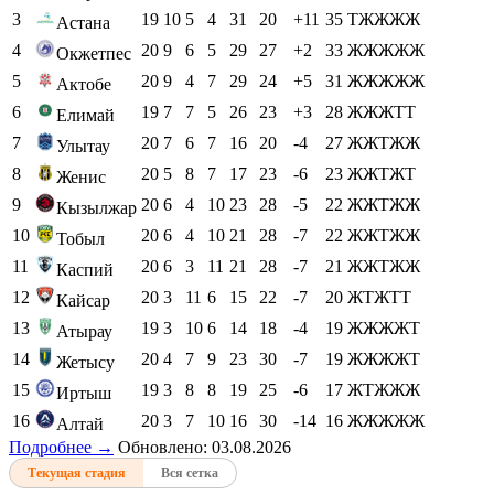
3
19
10
5
4
31
20
+11
35
ТЖЖЖЖ
Астана
4
20
9
6
5
29
27
+2
33
ЖЖЖЖЖ
Окжетпес
5
20
9
4
7
29
24
+5
31
ЖЖЖЖЖ
Актобе
6
19
7
7
5
26
23
+3
28
ЖЖЖТТ
Елимай
7
20
7
6
7
16
20
-4
27
ЖЖТЖЖ
Улытау
8
20
5
8
7
17
23
-6
23
ЖЖТЖТ
Женис
9
20
6
4
10
23
28
-5
22
ЖЖТЖЖ
Кызылжар
10
20
6
4
10
21
28
-7
22
ЖЖТЖЖ
Тобыл
11
20
6
3
11
21
28
-7
21
ЖЖТЖЖ
Каспий
12
20
3
11
6
15
22
-7
20
ЖТЖТТ
Кайсар
13
19
3
10
6
14
18
-4
19
ЖЖЖЖТ
Атырау
14
20
4
7
9
23
30
-7
19
ЖЖЖЖТ
Жетысу
15
19
3
8
8
19
25
-6
17
ЖТЖЖЖ
Иртыш
16
20
3
7
10
16
30
-14
16
ЖЖЖЖЖ
Алтай
Подробнее →
Обновлено: 03.08.2026
Текущая стадия
Вся сетка