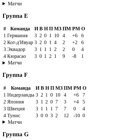
Матчи
Группа E
#
Команда
И
В
Н
П
МЗ
ПМ
РМ
О
1
Германия
3
2
0
1
10
4
+6
6
2
Кот-д'Ивуар
3
2
0
1
4
2
+2
6
3
Эквадор
3
1
1
1
2
2
0
4
4
Кюрасао
3
0
1
2
1
9
-8
1
Матчи
Группа F
#
Команда
И
В
Н
П
МЗ
ПМ
РМ
О
1
Нидерланды
3
2
1
0
10
4
+6
7
2
Япония
3
1
2
0
7
3
+4
5
3
Швеция
3
1
1
1
7
7
0
4
4
Тунис
3
0
0
3
2
12
-10
0
Матчи
Группа G