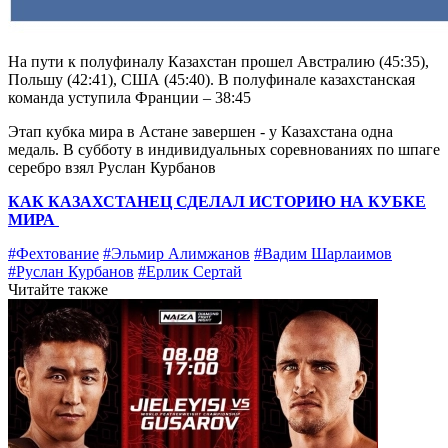
На пути к полуфиналу Казахстан прошел Австралию (45:35),
Польшу (42:41), США (45:40). В полуфинале казахстанская
команда уступила Франции – 38:45
Этап кубка мира в Астане завершен - у Казахстана одна
медаль. В субботу в индивидуальных соревнованиях по шпаге
серебро взял Руслан Курбанов
КАК КАЗАХСТАНЕЦ СДЕЛАЛ ИСТОРИЮ НА КУБКЕ
МИРА
#Фехтование
#Эльмир Алимжанов
#Вадим Шарлаимов
#Руслан Курбанов
#Ерлик Сертай
Читайте также