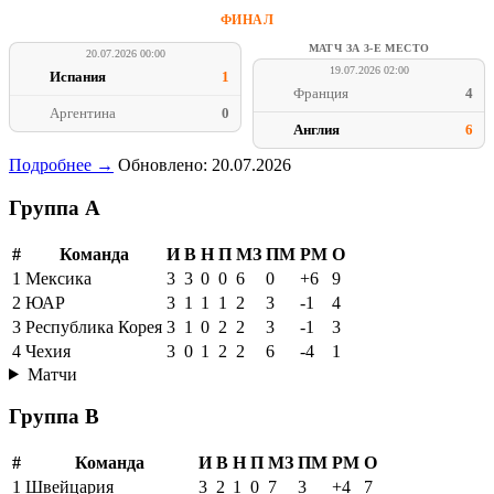
ФИНАЛ
МАТЧ ЗА 3-Е МЕСТО
20.07.2026 00:00
19.07.2026 02:00
Испания
1
Франция
4
Аргентина
0
Англия
6
Подробнее →
Обновлено: 20.07.2026
Группа A
#
Команда
И
В
Н
П
МЗ
ПМ
РМ
О
1
Мексика
3
3
0
0
6
0
+6
9
2
ЮАР
3
1
1
1
2
3
-1
4
3
Республика Корея
3
1
0
2
2
3
-1
3
4
Чехия
3
0
1
2
2
6
-4
1
Матчи
Группа B
#
Команда
И
В
Н
П
МЗ
ПМ
РМ
О
1
Швейцария
3
2
1
0
7
3
+4
7