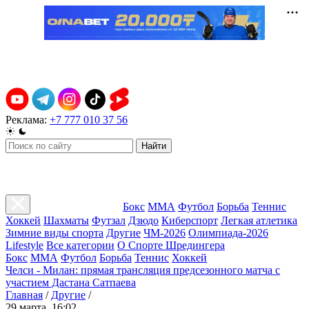
Реклама:
+7 777 010 37 56
Найти
Бокс
ММА
Футбол
Борьба
Теннис
Хоккей
Шахматы
Футзал
Дзюдо
Киберспорт
Легкая атлетика
Зимние виды спорта
Другие
ЧМ-2026
Олимпиада-2026
Lifestyle
Все категории
О Спорте Шредингера
Бокс
ММА
Футбол
Борьба
Теннис
Хоккей
Челси - Милан: прямая трансляция предсезонного матча с
участием Дастана Сатпаева
Главная
/
Другие
/
29 марта, 16:02