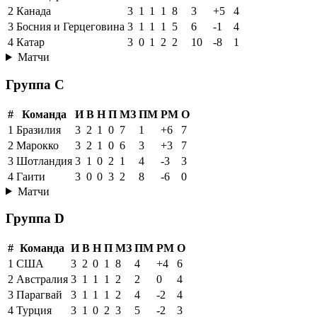
2
Канада
3
1
1
1
8
3
+5
4
3
Босния и Герцеговина
3
1
1
1
5
6
-1
4
4
Катар
3
0
1
2
2
10
-8
1
Матчи
Группа C
#
Команда
И
В
Н
П
МЗ
ПМ
РМ
О
1
Бразилия
3
2
1
0
7
1
+6
7
2
Марокко
3
2
1
0
6
3
+3
7
3
Шотландия
3
1
0
2
1
4
-3
3
4
Гаити
3
0
0
3
2
8
-6
0
Матчи
Группа D
#
Команда
И
В
Н
П
МЗ
ПМ
РМ
О
1
США
3
2
0
1
8
4
+4
6
2
Австралия
3
1
1
1
2
2
0
4
3
Парагвай
3
1
1
1
2
4
-2
4
4
Турция
3
1
0
2
3
5
-2
3