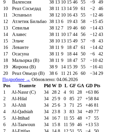
9
Валенсия
38
13
10
15
46
55
−9
49
10
Реал Сосьедад
38
11
13
14
59
61
−2
46
11
Эспаньол
38
12
10
16
43
55
−12
46
12
Атлетик Бильбао
38
13
6
19
43
58
−15
45
13
Севилья
38
12
7
19
46
60
−14
43
14
Алавес
38
11
10
17
44
56
−12
43
15
Эльче
38
10
13
15
49
57
−8
43
16
Леванте
38
11
9
18
47
61
−14
42
17
Осасуна
38
11
9
18
44
50
−6
42
18
Мальорка (В)
38
11
9
18
47
57
−10
42
19
Жирона (В)
38
9
14
15
39
55
−16
41
20
Реал Овьедо (В)
38
6
11
21
26
60
−34
29
Подробнее →
Обновлено: 04.06.2026
Pos
Teamvte
Pld
W
D
L
GF
GA
GD
Pts
1
Al-Nassr (C)
34
28
2
4
91
28
+63
86
2
Al-Hilal
34
25
9
0
85
27
+58
84
3
Al-Ahli
34
25
6
3
71
25
+46
81
4
Al-Qadsiah
34
23
8
3
83
34
+49
77
5
Al-Ittihad
34
16
7
11
55
48
+7
55
6
Al-Taawoun
34
15
8
11
59
46
+13
53
7
Al-Ettifaq
34
14
8
12
51
55
−4
50