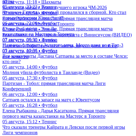
матча
07 августа, 11:18 • Шахматы
05 августа, 23:23 • Теннис
Барселона увела у Реала лучшего игрока ЧМ-2026
Чемпион Европы, который провалился в сборной. Кто стал
07 августа, 09:54 • Футбол
новым тренером Казахстана?
Елена Рыбакина - Энн Ли. Прямая трансляция матча
06 августа, 22:00 • Футбол
казахстанки на Мастерс в Торонто
Елена Рыбакина - Энн Ли. Прямая трансляция матча
07 августа, 06:30 • Теннис
казахстанки на Мастерс в Торонто
Реал объявил о продлении контракта с Винисиусом (ВИДЕО)
07 августа, 06:30 • Теннис
07 августа, 05:30 • Футбол
Названы фавориты Золотого мяча. Месси даже не в Топ-3
Партизан - Тобол: результат матча, видео голов и обзор
05 августа, 10:36 • Футбол
07 августа, 02:05 • Футбол
Все конкуренты Дастана Сатпаева за место в составе Челси:
еще новости
кто они?
05 августа, 14:00 • Футбол
Молния убила футболиста в Таиланде (Видео)
05 августа, 17:30 • Футбол
Партизан - Тобол: прямая трансляция матча Лиги
Конференций
06 августа, 12:00 • Футбол
Сатпаев остался в запасе на матч с Ювентусом
05 августа, 16:28 • Футбол
Елена Рыбакина - Дарья Касаткина. Прямая трансляция
первого матча казахстанки на Мастерс в Торонто
05 августа, 15:12 • Теннис
Что сказали тренеры Кайрата и Левски после первой игры
Лиги чемпионов