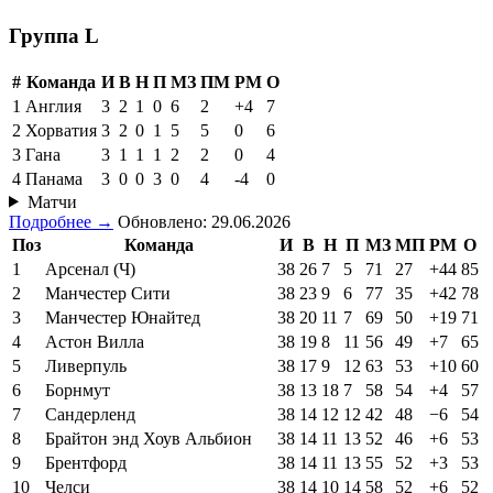
Группа L
#
Команда
И
В
Н
П
МЗ
ПМ
РМ
О
1
Англия
3
2
1
0
6
2
+4
7
2
Хорватия
3
2
0
1
5
5
0
6
3
Гана
3
1
1
1
2
2
0
4
4
Панама
3
0
0
3
0
4
-4
0
Матчи
Подробнее →
Обновлено: 29.06.2026
Поз
Команда
И
В
Н
П
МЗ
МП
РМ
О
1
Арсенал (Ч)
38
26
7
5
71
27
+44
85
2
Манчестер Сити
38
23
9
6
77
35
+42
78
3
Манчестер Юнайтед
38
20
11
7
69
50
+19
71
4
Астон Вилла
38
19
8
11
56
49
+7
65
5
Ливерпуль
38
17
9
12
63
53
+10
60
6
Борнмут
38
13
18
7
58
54
+4
57
7
Сандерленд
38
14
12
12
42
48
−6
54
8
Брайтон энд Хоув Альбион
38
14
11
13
52
46
+6
53
9
Брентфорд
38
14
11
13
55
52
+3
53
10
Челси
38
14
10
14
58
52
+6
52