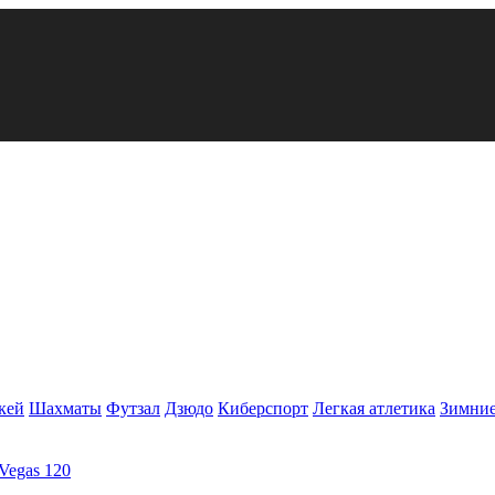
кей
Шахматы
Футзал
Дзюдо
Киберспорт
Легкая атлетика
Зимние
Vegas 120