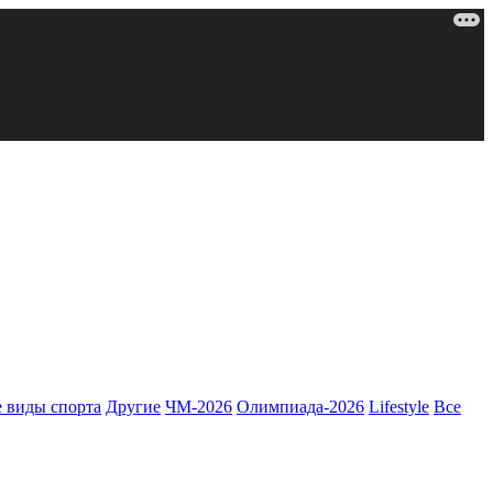
 виды спорта
Другие
ЧМ-2026
Олимпиада-2026
Lifestyle
Все