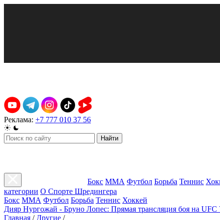
Реклама:
+7 777 010 37 56
Найти
Бокс
ММА
Футбол
Борьба
Теннис
Хок
категории
О Спорте Шредингера
Бокс
ММА
Футбол
Борьба
Теннис
Хоккей
Дияр Нургожай - Бруно Лопес: Прямая трансляция боя на UFC 
Главная
/
Другие
/