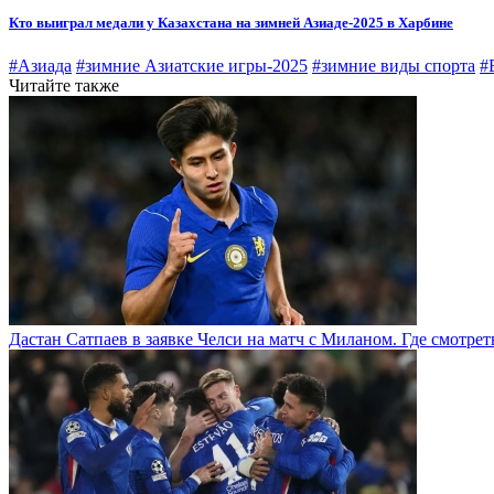
Кто выиграл медали у Казахстана на зимней Азиаде-2025 в Харбине
#Азиада
#зимние Азиатские игры-2025
#зимние виды спорта
#
Читайте также
Дастан Сатпаев в заявке Челси на матч с Миланом. Где смотре