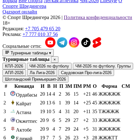
Борьба
Вне спорта
Легкая атлетика
ЧМ-2026
Lifestyle
О
Спорте Шредингера
Qazsport онлайн
© Cпорт Шредингера 2026
|
Политика конфиденциальности
18+
Редакция:
+7 705 479 65 20
Реклама:
+7 777 010 37 56
Социальные сети:
Турнирные таблицы
▾
Турнирные таблицы
×
КПЛ-2026
ЧМ-2026 по футболу
ЧМ-2026 по футболу. Группы
АПЛ-2026
Ла Лига-2026
Саудовская Про-лига-2026
Шотландский Премьершип-2026
#
Команда
И
В
Н
П
ЗМ
ПМ
РМ
О
Форма
СМ
1
20
14
4
2
36
15
+21
46
ЖЖЖЖЖ
Ордабасы
2
20
13
6
1
39
14
+25
45
ЖЖЖЖЖ
Кайрат
3
19
10
5
4
31
20
+11
35
ТЖЖЖЖ
Астана
4
20
9
6
5
29
27
+2
33
ЖЖЖЖЖ
Окжетпес
5
20
9
4
7
29
24
+5
31
ЖЖЖЖЖ
Актобе
6
19
7
7
5
26
23
+3
28
ЖЖЖТТ
Елимай