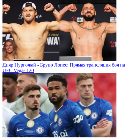
Дияр Нургожай - Бруно Лопес: Прямая трансляция боя на
UFC Vegas 120