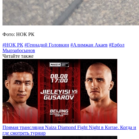
Фото: НОК РК
#НОК РК
#Геннадий Головкин
#Алимжан Акаев
#Ербол
Мырзабосынов
Читайте также
Прямая трансляция Naiza Diamond Fight Night в Китае. Когда и
где смотреть турнир