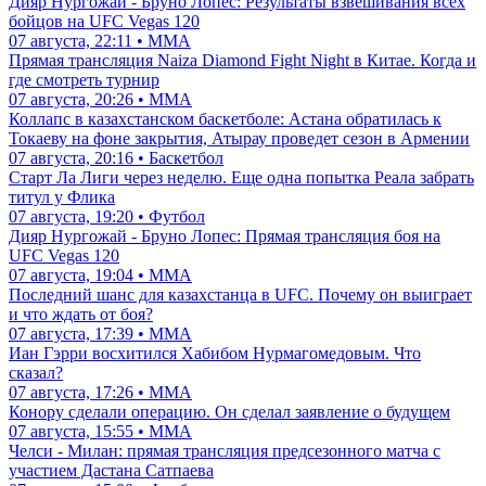
Дияр Нургожай - Бруно Лопес: Результаты взвешивания всех
бойцов на UFC Vegas 120
07 августа, 22:11 • ММА
Прямая трансляция Naiza Diamond Fight Night в Китае. Когда и
где смотреть турнир
07 августа, 20:26 • ММА
Коллапс в казахстанском баскетболе: Астана обратилась к
Токаеву на фоне закрытия, Атырау проведет сезон в Армении
07 августа, 20:16 • Баскетбол
Старт Ла Лиги через неделю. Еще одна попытка Реала забрать
титул у Флика
07 августа, 19:20 • Футбол
Дияр Нургожай - Бруно Лопес: Прямая трансляция боя на
UFC Vegas 120
07 августа, 19:04 • ММА
Последний шанс для казахстанца в UFC. Почему он выиграет
и что ждать от боя?
07 августа, 17:39 • ММА
Иан Гэрри восхитился Хабибом Нурмагомедовым. Что
сказал?
07 августа, 17:26 • ММА
Конору сделали операцию. Он сделал заявление о будущем
07 августа, 15:55 • ММА
Челси - Милан: прямая трансляция предсезонного матча с
участием Дастана Сатпаева