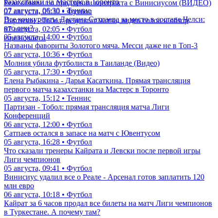
казахстанки на Мастерс в Торонто
Реал объявил о продлении контракта с Винисиусом (ВИДЕО)
07 августа, 06:30 • Теннис
07 августа, 05:30 • Футбол
Все конкуренты Дастана Сатпаева за место в составе Челси:
Партизан - Тобол: результат матча, видео голов и обзор
кто они?
07 августа, 02:05 • Футбол
05 августа, 14:00 • Футбол
еще новости
Названы фавориты Золотого мяча. Месси даже не в Топ-3
05 августа, 10:36 • Футбол
Молния убила футболиста в Таиланде (Видео)
05 августа, 17:30 • Футбол
Елена Рыбакина - Дарья Касаткина. Прямая трансляция
первого матча казахстанки на Мастерс в Торонто
05 августа, 15:12 • Теннис
Партизан - Тобол: прямая трансляция матча Лиги
Конференций
06 августа, 12:00 • Футбол
Сатпаев остался в запасе на матч с Ювентусом
05 августа, 16:28 • Футбол
Что сказали тренеры Кайрата и Левски после первой игры
Лиги чемпионов
05 августа, 09:41 • Футбол
Винисиус удалил все о Реале - Арсенал готов заплатить 120
млн евро
06 августа, 10:18 • Футбол
Кайрат за 6 часов продал все билеты на матч Лиги чемпионов
в Туркестане. А почему там?