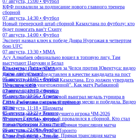
07 августа, 15:00 • Футбол
КФФ похвалили за подписание нового главного тренера
сборной
07 августа, 14:30 • Футбол
Новый тренерский штаб сборной Казахстана по футболу: кто
будет помогать ван'т Схипу
07 августа, 14:00 • Футбол
Эксперт назвал ключ к победе Дияра Нургожая в четвертом
бою UFC
07 августа, 13:30 • ММА
Асу Алмабаев официально вошел в топовую лигу. Там
выступают Царукян и Белал
Как сыграл Дастан Сатпаев за Челси против Ювентуса: видео
07 августа, 13:04 • ММА
матча, что дальше?
Джон ван'т Схип представлен в качестве кандидата на пост
05 августа, 18:07 • Футбол
главного тренера сборной Казахстана. Его должен утвердить
"Чувствую себя уничтоженной". Как матч Рыбакиной
Исполком КФФ
изменил правила тенниса
07 августа, 12:17 • Футбол
05 августа, 19:56 • Теннис
Парень Бибисары Асаубаевой выиграл медаль турнира в
Елена Рыбакина сыграла впервые за месяц и победила. Видео
США и возглавил мировой рейтинг
матча
07 августа, 11:18 • Шахматы
05 августа, 23:23 • Теннис
Барселона увела у Реала лучшего игрока ЧМ-2026
Чемпион Европы, который провалился в сборной. Кто стал
07 августа, 09:54 • Футбол
новым тренером Казахстана?
Елена Рыбакина - Энн Ли. Прямая трансляция матча
06 августа, 22:00 • Футбол
казахстанки на Мастерс в Торонто
Елена Рыбакина - Энн Ли. Прямая трансляция матча
07 августа, 06:30 • Теннис