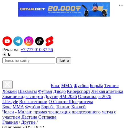
Реклама:
+7 777 010 37 56
Найти
Бокс
ММА
Футбол
Борьба
Теннис
Хоккей
Шахматы
Футзал
Дзюдо
Киберспорт
Легкая атлетика
Зимние виды спорта
Другие
ЧМ-2026
Олимпиада-2026
Lifestyle
Все категории
О Спорте Шредингера
Бокс
ММА
Футбол
Борьба
Теннис
Хоккей
Челси - Милан: прямая трансляция предсезонного матча с
участием Дастана Сатпаева
Главная
/
Другие
/
04 апреля 2025, 19:42