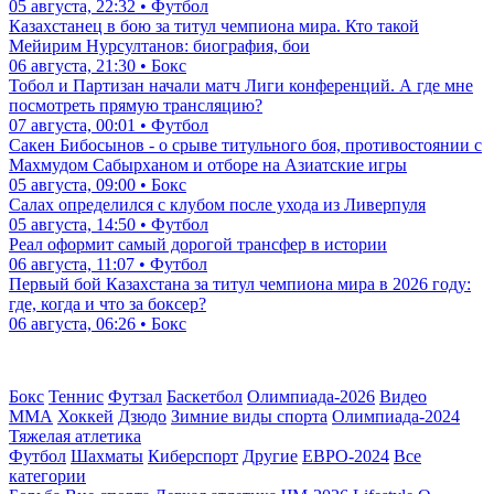
05 августа, 22:32 • Футбол
Казахстанец в бою за титул чемпиона мира. Кто такой
Мейирим Нурсултанов: биография, бои
06 августа, 21:30 • Бокс
Тобол и Партизан начали матч Лиги конференций. А где мне
посмотреть прямую трансляцию?
07 августа, 00:01 • Футбол
Сакен Бибосынов - о срыве титульного боя, противостоянии с
Махмудом Сабырханом и отборе на Азиатские игры
05 августа, 09:00 • Бокс
Салах определился с клубом после ухода из Ливерпуля
05 августа, 14:50 • Футбол
Реал оформит самый дорогой трансфер в истории
06 августа, 11:07 • Футбол
Первый бой Казахстана за титул чемпиона мира в 2026 году:
где, когда и что за боксер?
06 августа, 06:26 • Бокс
Бокс
Теннис
Футзал
Баскетбол
Олимпиада-2026
Видео
ММА
Хоккей
Дзюдо
Зимние виды спорта
Олимпиада-2024
Тяжелая атлетика
Футбол
Шахматы
Киберспорт
Другие
ЕВРО-2024
Все
категории